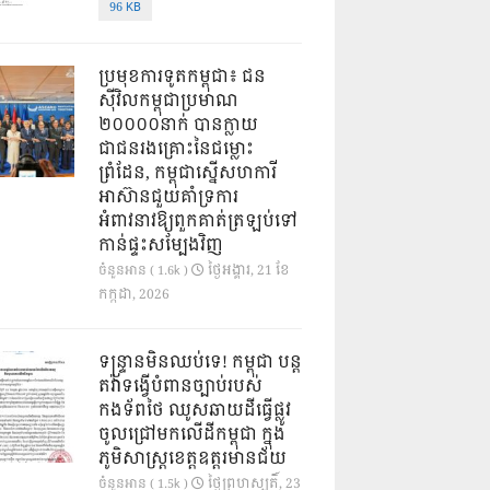
96 KB
ប្រមុខការទូតកម្ពុជា៖ ជន
ស៊ីវិលកម្ពុជាប្រមាណ
២០០០០នាក់ បានក្លាយ
ជាជនរងគ្រោះនៃជម្លោះ
ព្រំដែន, កម្ពុជាស្នើសហការី
អាស៊ានជួយគាំទ្រការ
អំពាវនាវឱ្យពួកគាត់ត្រឡប់ទៅ
កាន់ផ្ទះសម្បែងវិញ
ថ្ងៃ​អង្គារ, 21 ខែ​
ចំនួនអាន ( 1.6k )
កក្កដា, 2026
ទន្ទ្រានមិនឈប់ទេ! កម្ពុជា បន្ត
តវ៉ាទង្វើបំពានច្បាប់របស់
កងទ័ពថៃ ឈូសឆាយដីធ្វើផ្លូវ
ចូលជ្រៅមកលើដីកម្ពុជា ក្នុង
ភូមិសាស្ត្រខេត្តឧត្តរមានជ័យ
ថ្ងៃ​ព្រហស្បតិ៍, 23
ចំនួនអាន ( 1.5k )