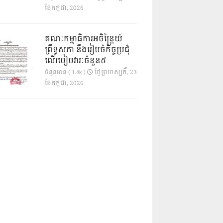
ខែ​កក្កដា, 2026
គណៈកម្មាធិការអចិន្ត្រៃយ៍
ព្រឹទ្ធសភា នឹងរៀបចំកិច្ចប្រជុំ
លើរបៀបវារៈចំនួន៥
ថ្ងៃ​ព្រហស្បតិ៍, 23
ចំនួនអាន ( 1.4k )
ខែ​កក្កដា, 2026