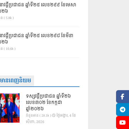
នាវដ្ដីប្រជាជន ឆ្នាំទី២៥ លេខ២៩៩ ខែមេសា
ំ២០២៦
ន ( 5.8k )
នាវដ្ដីប្រជាជន ឆ្នាំទី២៥ លេខ២៩៨ ខែមីនា
ំ២០២៦
ាន ( 10.6k )
ត៌មានពេញនិយម
ទស្សវដ្តីប្រជាជន ឆ្នាំទី២៦
លេខ៣០២ ខែកក្កដា
ឆ្នាំ២០២៦
ថ្ងៃ​អង្គារ, 4 ខែ​
ចំនួនអាន ( 28.1k )
សីហា, 2026