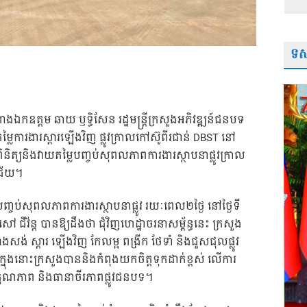
ទស្
ណាងឯកឧត្តម ឆាយ ឫទ្ធិសែន រដ្ឋមន្ត្រីក្រសួងអភិវឌ្ឍន៍ជនបទ
តម្លៃការងារស្ដារឡើងវិញ ផ្លូវក្រាលកៅស៊ូ​ពីរជាន់ DBST នៅ
ួតពិនិត្យនិងវាយតម្លៃបញ្ចប់សុពលភាពការងារស្ថាបនាផ្លូវក្រាល
ានជ័យ។
ៃបញ្ចប់សុពលភាពការងារស្ថាបនាផ្លូវ រយៈពេល២ថ្ងៃ នៅថ្ងៃទី
ជីវ័ន្ត បានឱ្យដឹងថា ជុំវិញហេដ្ឋាចរនាសម្ព័ន្ធនេះ ក្រសួង
សង់ ស្តារ ឡើងវិញ កែលម្អ ពង្រីក ថែទាំ និងជួសជុលផ្លូវ
្នុងនោះក្រសួងបាននិងកំពុងយកចិត្តទុកដាក់ខ្ពស់ លើការ
គុណភាព និងធានាចីរភាពផ្លូវជនបទ។