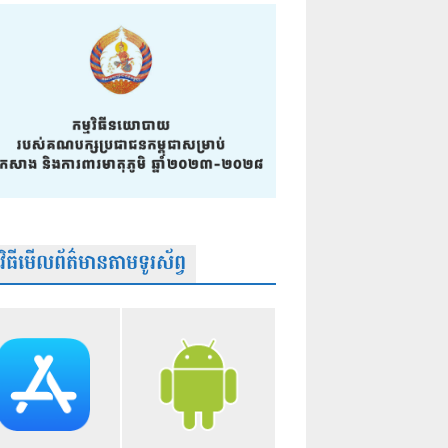
មវិធីមើលព័ត៌មានតាមទូរស័ព្វ