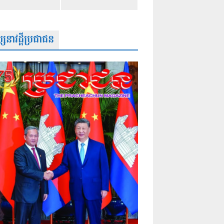
សនាវដ្តីប្រជាជន