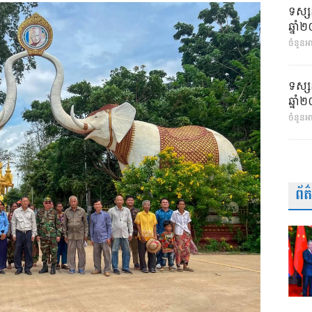
ទស្ស
ឆ្នា
ចំនួនអា
ទស្ស
ឆ្នា
ចំនួនអ
ព័