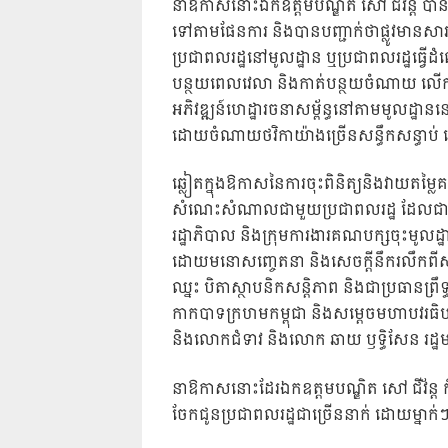
នាឱកាសនោះឯកឧត្តមបណ្ឌិត សៅ ជីវ័ន្ត បានឯក
ទៅតាមផែនការ និងបានបញ្ជាក់ថាផ្លូវមានសារ
ប្រជាពលរដ្ឋនៅមូលដ្ឋាន ឬប្រជាពលរដ្ឋធ្វើ
បន្ថយពេលវេលា និងកាត់បន្ថយចំណាយ លើកា
អភិវឌ្ឍន៍ហេដ្ឋារចនាសម្ព័ន្ធនៅតាមមូលដ្ឋានន
ដោយចំណាយថវិកាយ៉ាងច្រើនសន្ធឹកសន្ធាប់ 
ឆ្លៀតក្នុងឱកាសនៃការចុះពិនិត្យនិងវាយតម្ល
សំណេះសំណាលជាមួយប្រជាពលរដ្ឋ ដែលជាអ្នកទទ
រដ្ឋាភិបាល និងក្រុមការងារគណបក្សចុះមូលដ្ឋាន
ដោយមនោសញ្ចេតនា និងសេចក្តីនឹករលឹកពី
ឈ្នះ បិតាស្ថាបនិកសន្តិភាព និងជាប្រធានព្រឹទ្ធ
កាកបាទក្រហមកម្ពុជា និងសម្ដេចមហាបវរធិបតី
និងលោកជំទាវ និងលោក ឆាយ ឫទ្ធិសែន រដ្ឋមន
នាឱកាសនោះដែរឯកឧត្តមបណ្ឌិត សៅ ជីវ័ន្ត 
ចែកជូនប្រជាពលរដ្ឋជាច្រើននាក់ ដោយម្នាក