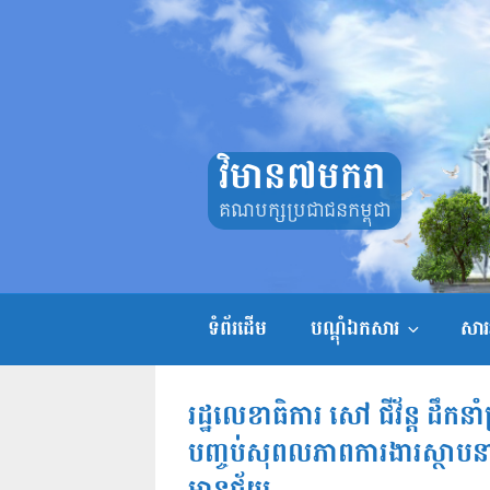
Skip
to
content
វិមាន៧មករា
គណបក្សប្រជាជនកម្ពុជា
ទំព័រដើម
បណ្តុំឯកសារ
សាររ
រដ្ឋលេខាធិការ សៅ ជីវ័ន្ត ដឹកនាំ
បញ្ចប់សុពលភាពការងារស្ថាបនាផ្ល