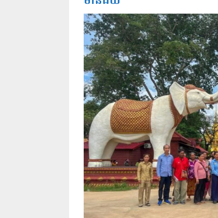
មានជ័យ