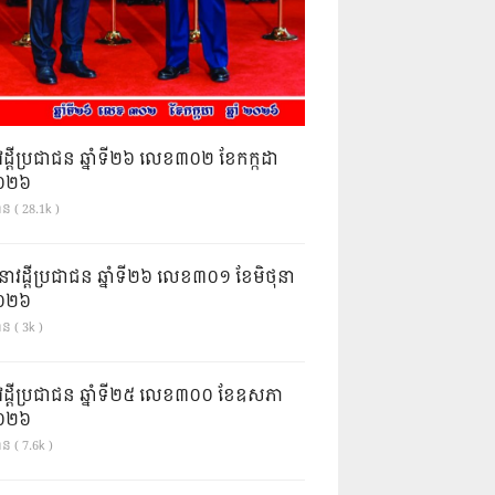
វដ្តីប្រជាជន ឆ្នាំទី២៦ លេខ៣០២ ខែកក្កដា
ំ២០២៦
ាន ( 28.1k )
នាវដ្ដីប្រជាជន ឆ្នាំទី២៦ លេខ៣០១ ខែមិថុនា
ំ២០២៦
ាន ( 3k )
វដ្តីប្រជាជន ឆ្នាំទី២៥ លេខ៣០០ ខែឧសភា
ំ២០២៦
ន ( 7.6k )