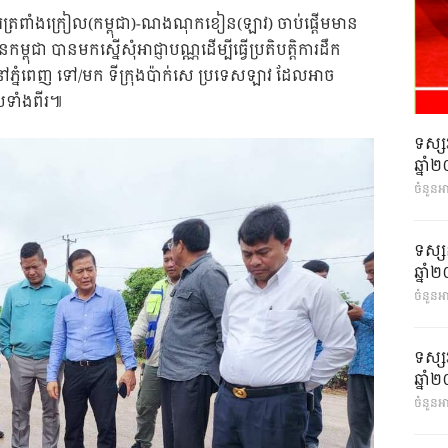
វារត្រពាំងក្រៀល(កម្ពុជា)-ណងណុកខៀន(ឡាវ) ចាប់ផ្តើមមាន
្ពុជា បានមកស្នើសុំអាជ្ញាបណ្ណដើម្បីធ្វើប្រតិបត្តិការដឹក
នៅភ្នំពេញ ទៅ/មក ទីក្រុងប៉ាក់សេ ប្រទេសឡាវ ដែលអាច
េសទាំងពីរ៕
ទស្ស
ឆ្នា
ចំនួនអ
ទស្ស
ឆ្នា
ចំនួនអា
ទស្ស
ឆ្នា
ចំនួនអា