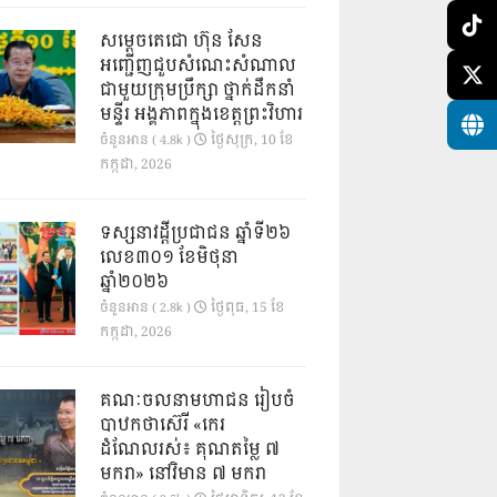
សម្តេចតេជោ ហ៊ុន សែន
អញ្ជើញជួបសំណេះសំណាល
ជាមួយក្រុមប្រឹក្សា ថ្នាក់ដឹកនាំ
មន្ទីរ អង្គភាពក្នុងខេត្តព្រះវិហារ
ថ្ងៃ​សុក្រ, 10 ខែ​
ចំនួនអាន ( 4.8k )
កក្កដា, 2026
ទស្សនាវដ្ដីប្រជាជន ឆ្នាំទី២៦
លេខ៣០១ ខែមិថុនា
ឆ្នាំ២០២៦
ថ្ងៃ​ពុធ, 15 ខែ​
ចំនួនអាន ( 2.8k )
កក្កដា, 2026
គណៈចលនាមហាជន រៀបចំ
បាឋកថាស៊េរី «កេរ
ដំណែលរស់៖ គុណតម្លៃ ៧
មករា» នៅវិមាន ៧ មករា