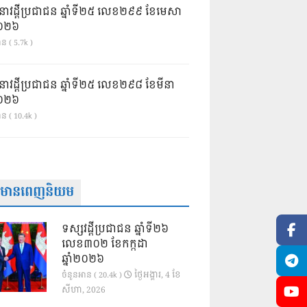
នាវដ្ដីប្រជាជន ឆ្នាំទី២៥ លេខ២៩៩ ខែមេសា
ំ២០២៦
ន ( 5.7k )
នាវដ្ដីប្រជាជន ឆ្នាំទី២៥ លេខ២៩៨ ខែមីនា
ំ២០២៦
ាន ( 10.4k )
ត៌មានពេញនិយម
ទស្សវដ្តីប្រជាជន ឆ្នាំទី២៦
លេខ៣០២ ខែកក្កដា
ឆ្នាំ២០២៦
ថ្ងៃ​អង្គារ, 4 ខែ​
ចំនួនអាន ( 20.4k )
សីហា, 2026