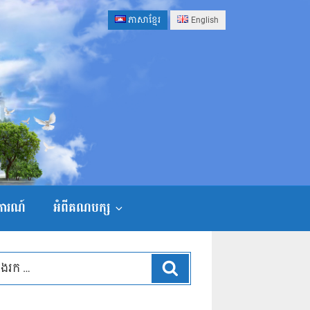
ភាសាខ្មែរ
English
ងការណ៍
អំពីគណបក្ស
ស្វែងរក