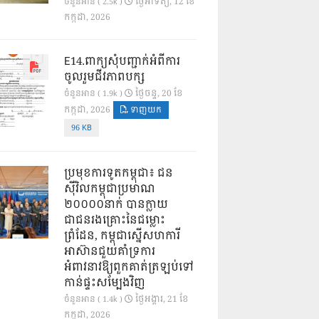
ថ្ងៃ​អាទិត្យ, 12 ខែ​
ចំនួនអាន ( 2.5k )
កក្កដា, 2026
E14.ពាក្យសុំបញ្ជាក់អំពីការ
ចូលរួមជីវភាពបក្ស
ថ្ងៃ​ចន្ទ, 20 ខែ​
ចំនួនអាន ( 1.9k )
កក្កដា, 2026
ទាញយក
96 KB
ប្រមុខការទូតកម្ពុជា៖ ជន
ស៊ីវិលកម្ពុជាប្រមាណ
២០០០០នាក់ បានក្លាយ
ជាជនរងគ្រោះនៃជម្លោះ
ព្រំដែន, កម្ពុជាស្នើសហការី
អាស៊ានជួយគាំទ្រការ
អំពាវនាវឱ្យពួកគាត់ត្រឡប់ទៅ
កាន់ផ្ទះសម្បែងវិញ
ថ្ងៃ​អង្គារ, 21 ខែ​
ចំនួនអាន ( 1.4k )
កក្កដា, 2026