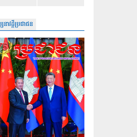
សនាវដ្តីប្រជាជន