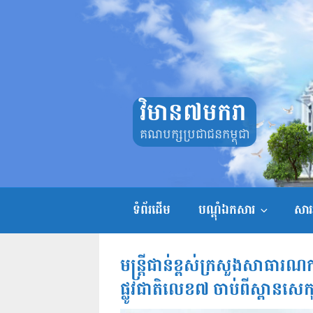
Skip
to
content
វិមាន៧មករា
គណបក្សប្រជាជនកម្ពុជា
ទំព័រដើម
បណ្តុំឯកសារ
សាររ
មន្ត្រីជាន់ខ្ពស់ក្រសួងសាធារណ
ផ្លូវជាតិលេខ៧ ចាប់ពីស្ពានសេកុ