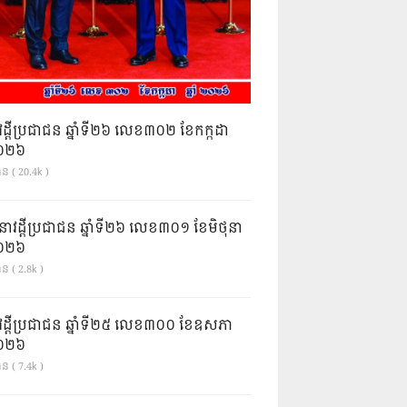
វដ្តីប្រជាជន ឆ្នាំទី២៦ លេខ៣០២ ខែកក្កដា
ំ២០២៦
ាន ( 20.4k )
នាវដ្ដីប្រជាជន ឆ្នាំទី២៦ លេខ៣០១ ខែមិថុនា
ំ២០២៦
ន ( 2.8k )
វដ្តីប្រជាជន ឆ្នាំទី២៥ លេខ៣០០ ខែឧសភា
ំ២០២៦
ន ( 7.4k )