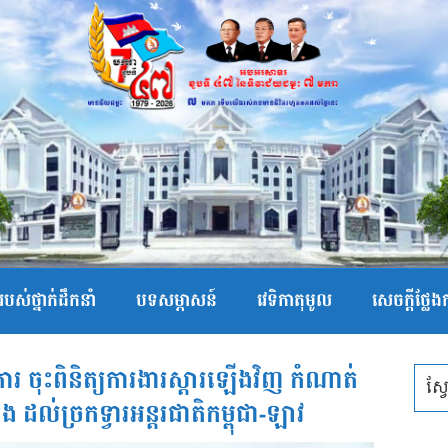
បស់ថ្នាក់ដឹកនាំ
បទសម្ភាសន៍
វេទិកាតុមូល
សេចក្ដីថ្លែ
ការ ចុះពិនិត្យការងារស្ដារឡើងវិញ កំណាត់
ង ដល់ច្រកទ្វារអន្តរជាតិកម្ពុជា-ឡាវ