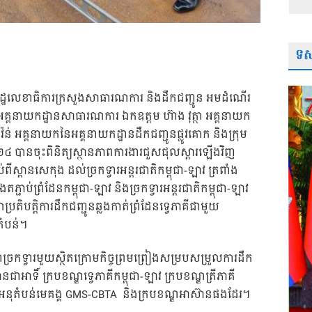
ទស្
ុរដ្ឋលេខាធិការក្រសួងសាធារណការ និងដឹកជញ្ជូន អមដំណើរ
គ្គនាយកដ្ឋានសាធារណការ ឯកឧត្តម ហ៊ាង វុត្ថា អគ្គនាយក
ន់ អគ្គនាយកនៃអគ្គនាយកដ្ឋានដឹកជញ្ជូនផ្លូវគោក និងក្រុម
២០២៤ បានចុះពិនិត្យស្ថានភាពការងារជួសជុលស្ដារឡើងវិញ
ស្ពានសេកុង ដល់ច្រកទ្វារអន្តរជាតិកម្ពុជា-ឡាវ ត្រពាំង
ងតភ្ជាប់ព្រំដែនកម្ពុជា-ឡាវ និងច្រកទ្វារអន្តរជាតិកម្ពុជា-ឡាវ
តិបត្តិការដឹកជញ្ជូនឆ្លងកាត់ព្រំដែនទ្វេភាគីជាមួយ
តំបន់។
 ជាច្រកទ្វារមួយស្ថិតក្រោមកិច្ចព្រមព្រៀងសម្របសម្រួលការដឹក
ានជាអាទិ៍ ក្របខណ្ឌទ្វេភាគីកម្ពុជា-ឡាវ ក្របខណ្ឌត្រីភាគី
អនុតំបន់មេគង្គ GMS-CBTA និងក្របខណ្ឌអាស៊ានផងដែរ។