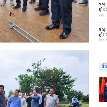
ទស្ស
ឆ្នា
ចំនួនអា
ទស្ស
ឆ្នា
ចំនួនអ
ព័