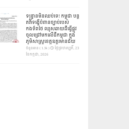
ទន្ទ្រានមិនឈប់ទេ! កម្ពុជា បន្ត
តវ៉ាទង្វើបំពានច្បាប់របស់
កងទ័ពថៃ ឈូសឆាយដីធ្វើផ្លូវ
ចូលជ្រៅមកលើដីកម្ពុជា ក្នុង
ភូមិសាស្ត្រខេត្តឧត្តរមានជ័យ
ថ្ងៃ​ព្រហស្បតិ៍, 23
ចំនួនអាន ( 1.3k )
ខែ​កក្កដា, 2026