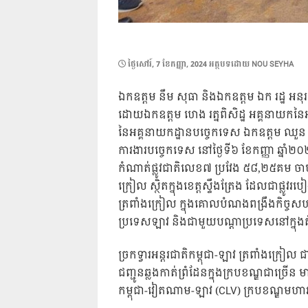
POSTED
ថ្ងៃ​សៅរ៍, 7 ខែ​កញ្ញា, 2024
អត្ថបទដោយ
NOU SEYHA
ON
ឯកឧត្តម នឹម សុធា និងឯកឧត្តម ឯក រដ្ឋ អន
ដោយឯកឧត្តម ហេង រត្នពិសិដ្ឋ អគ្គនាយកនៃអ
នៃអគ្គនាយកដ្ឋានបច្ចេកទេស ឯកឧត្តម ឈួន វ៉
ការងារបច្ចេកទេស នៅថ្ងៃទី៦ ខែកញ្ញា ឆ្នាំ
កំណាត់ផ្លូវជាតិលេខ៧ ប្រវែង ៥៨,២៥គម ចាប់ពី
ក្រៀល ស្ថិតក្នុងខេត្តស្ទឹងត្រែង ដែលជាផ្លូវរបៀ
ត្រពាំងក្រៀល ក្នុងគោលបំណងពង្រឹងកិច្ចសហប្រ
ប្រទេសឡាវ និងជាមួយបណ្តាប្រទេសនៅក្នុង
ច្រកទ្វារអន្តរជាតិកម្ពុជា-ឡាវ ត្រពាំងក្រៀល
ជញ្ជូនឆ្លងកាត់ព្រំដែនក្នុងក្របខណ្ឌជាច្រើន ម
កម្ពុជា-វៀតណាម-ឡាវ (CLV) ក្របខណ្ឌមហា