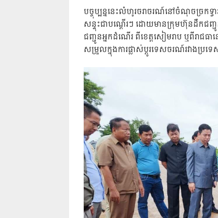
បច្ចុប្បន្ននេះលំហូរចរាចរណ៍នៅចំណុចច្រកទ្
សន្ទុះជាបណ្តើរៗ ដោយមានក្រុមហ៊ុនដឹកជញ្ជូនកម
ជញ្ជូនអ្នកដំណើរ ពីខេត្តសៀមរាប ឬពីរាជធា
សម្រួលក្នុងការផ្លាស់ប្តូរទេសចរណ៍រវាងប្រទ