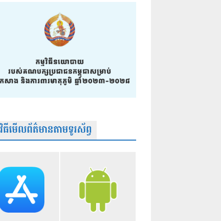
មវិធីមើលព័ត៌មានតាមទូរស័ព្វ