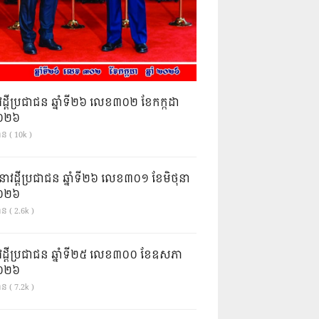
វដ្តីប្រជាជន ឆ្នាំទី២៦ លេខ៣០២ ខែកក្កដា
ំ២០២៦
ាន ( 10k )
នាវដ្ដីប្រជាជន ឆ្នាំទី២៦ លេខ៣០១ ខែមិថុនា
ំ២០២៦
ន ( 2.6k )
វដ្តីប្រជាជន ឆ្នាំទី២៥ លេខ៣០០ ខែឧសភា
ំ២០២៦
ន ( 7.2k )