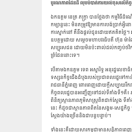
បូរណភាពដែនដី លុបបំបាត់ការយល់ខុសលើកិច្
ឯកឧត្តម នេត្រ ភក្ត្រា បានថ្លែងថា កម្មវ
កម្សាន្តនេះ មិនតម្រូវឱ្យមានការបង់ប្រាក់អ
ការស្នាក់នៅ គឺនឹងផ្តល់ជូនដោយឥតគិតថ្លៃ។ 
ឧបត្ថម្ភដោយ សម្តេចមហាបវរធិបតី ហ៊ុន ម៉
សប្បុរសជន ដោយមិនប៉ះពាល់ដល់កញ្ចប់ថវិការ
ព្រំដែននោះទេ។
បើតាមឯកឧត្តម ទេព អស្នារិទ្ធ អនុរដ្ឋលេខាធ
ទស្សនកិច្ចជើងដំបូងរបស់ប្រជាពលរដ្ឋទៅកា
រាជធានីភ្នំពេញ ពោរពេញដោយក្តីសប្បាយរី
កិច្ចពលរដ្ឋបានអញ្ជើញទៅដល់ទីតាំងទី១គឺ៖ ភូមិអភ
ពិនិត្យស្ថានភាពភូមិសាស្ត្រពិតជាក់ស្តែង ទីត
នេះ ក៏ដូចជាស្ថានភាពពិតនៃសង្គម-សេដ្ឋកិច្ច
ស្តែងយ៉ាងច្រើននិងជាបន្តបន្ទាប់។
ទាំងនេះគឺដោយសារកម្ពុជាមានសន្តិភាពពេ