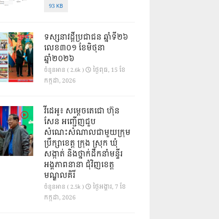
93 KB
ទស្សនាវដ្ដីប្រជាជន ឆ្នាំទី២៦
លេខ៣០១ ខែមិថុនា
ឆ្នាំ២០២៦
ថ្ងៃ​ពុធ, 15 ខែ​
ចំនួនអាន ( 2.6k )
កក្កដា, 2026
វីដេអូ៖ សម្តេចតេជោ ហ៊ុន
សែន អញ្ជើញជួប
សំណេះសំណាលជាមួយក្រុម
ប្រឹក្សាខេត្ត ក្រុង ស្រុក ឃុំ
សង្កាត់ និងថ្នាក់ដឹកនាំមន្ទីរ
អង្គភាពនានា ជុំវិញខេត្ត
មណ្ឌលគិរី
ថ្ងៃ​អង្គារ, 7 ខែ​
ចំនួនអាន ( 2.5k )
កក្កដា, 2026