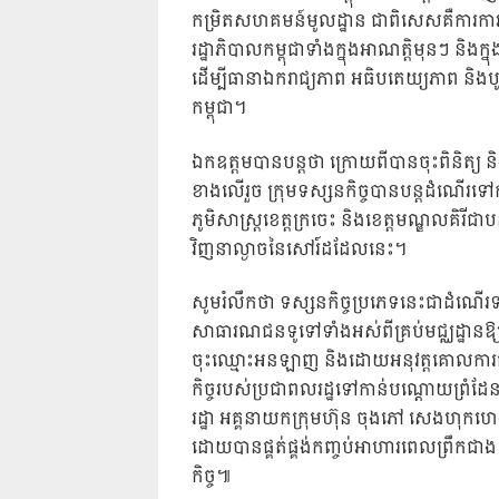
កម្រិតសហគមន៍មូលដ្ឋាន ជាពិសេសគឺការកា
រដ្ឋាភិបាលកម្ពុជាទាំងក្នុងអាណត្តិមុនៗ និង
ដើម្បីធានាឯករាជ្យភាព អធិបតេយ្យភាព និង
កម្ពុជា។
ឯកឧត្តមបានបន្តថា ក្រោយពីបានចុះពិនិត្យ និ
ខាងលើរួច ក្រុមទស្សនកិច្ចបានបន្តដំណើរទ
ភូមិសាស្ត្រខេត្តក្រចេះ និងខេត្តមណ្ឌលគិរីជា
វិញនាល្ងាចនៃសៅរ៍ដដែលនេះ។
សូមរំលឹកថា ទស្សនកិច្ចប្រភេទនេះជាដំណើ
សាធារណជនទូទៅទាំងអស់ពីគ្រប់មជ្ឈដ្ឋានឱ្
ចុះឈ្មោះអនឡាញ និងដោយអនុវត្តគោលការណ៍
កិច្ចរបស់ប្រជាពលរដ្ឋទៅកាន់បណ្តោយព្រំដែន
រដ្ឋា អគ្គនាយកក្រុមហ៊ុន ចុងភៅ សេងហុកហេង ដ
ដោយបានផ្គត់ផ្គង់កញ្ចប់អាហារពេលព្រឹកជ
កិច្ច៕