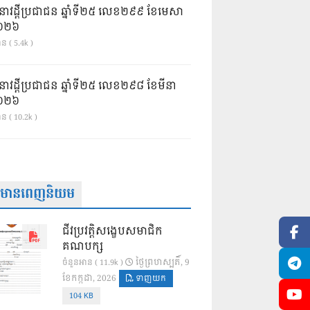
នាវដ្ដីប្រជាជន ឆ្នាំទី២៥ លេខ២៩៩ ខែមេសា
ំ២០២៦
ន ( 5.4k )
នាវដ្ដីប្រជាជន ឆ្នាំទី២៥ លេខ២៩៨ ខែមីនា
ំ២០២៦
ាន ( 10.2k )
ត៌មានពេញនិយម
ជីវប្រវត្តិសង្ខេបសមាជិក
គណបក្ស
ថ្ងៃ​ព្រហស្បតិ៍, 9
ចំនួនអាន ( 11.9k )
ខែ​កក្កដា, 2026
ទាញយក
104 KB