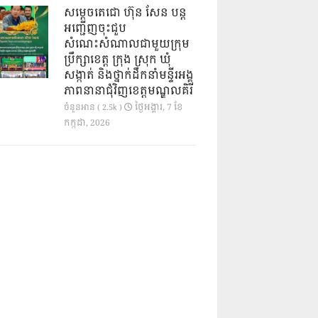
សម្តេចតេជោ ហ៊ុន សែន បន្ត
អញ្ជើញចុះជួប
សំណេះសំណាលជាមួយក្រុម
ប្រឹក្សាខេត្ត ក្រុង ស្រុក ឃុំ
សង្កាត់ និងថ្នាក់ដឹកនាំមន្ទីរអង្គ
ភាពនានាជុំវិញខេត្តមណ្ឌលគិរី
ថ្ងៃ​អង្គារ, 7 ខែ​
ចំនួនអាន ( 2.5k )
កក្កដា, 2026