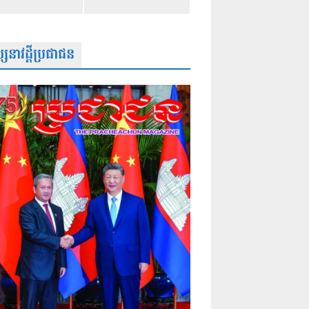
សនាវដ្តីប្រជាជន