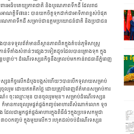
រពារអធិបតេយ្យភាពជាតិ និងបូរណភាពទឹកដី ដែលរាជ
ក្នុងអាណត្តិទី៧នេះ បានយកចិត្តទុកដាក់ជាអាទិភាពខ្ពស់បំផុត
បូរណភាពទឹកដី សម្រាប់ជាឧត្តមប្រយោជន៍ជាតិ និងប្រជាជន
ងបានទទួលព័ត៌មានពីស្ថានភាពពិតក្នុងតំបន់ភូមិសាស្ត្រ
ៅកាន់ទីតាំងសំខាន់ៗផ្សេងៗទៀតដូចដែលបានគ្រោងទុក ក្នុង
បន្តបន្ទាប់។ ដំណើរទស្សនកិច្ចនឹងត្រលប់មកកាន់រាជធានីភ្នំពេញ
រទស្សនកិច្ចលើកដំបូងបង្អស់ហើយៗបានបើកទូលាយសម្រាប់
យចូលរួម ដោយឥតគិតថ្លៃ ដោយត្រូវបំពេញព័ត៌មានសម្រាប់ការ
៖ ចុះឈ្មោះមុន បានចូលរួមមុន។ សម្រាប់ដំណើរទស្សន
 ក៏មានការចូលរួមផ្គត់ផ្គង់កញ្ចប់អាហារពីសំណាក់លោក ទូច
ែលជាអ្នកផ្គត់ផ្គង់អាហារក្នុងពិធីធំៗក្នុងប្រទេសកម្ពុជា
ាង ៣០០កញ្ចប់ ក្នុងមួយលើកៗ រហូតដល់ចប់ដំណើរទស្សន