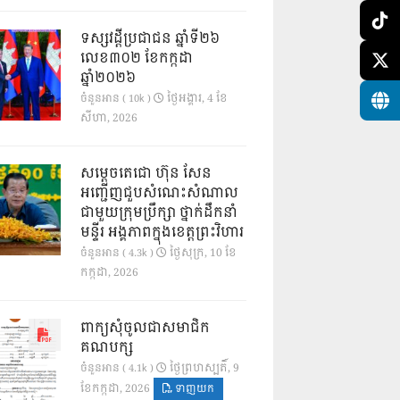
ទស្សវដ្តីប្រជាជន ឆ្នាំទី២៦
លេខ៣០២ ខែកក្កដា
ឆ្នាំ២០២៦
ថ្ងៃ​អង្គារ, 4 ខែ​
ចំនួនអាន ( 10k )
សីហា, 2026
សម្តេចតេជោ ហ៊ុន សែន
អញ្ជើញជួបសំណេះសំណាល
ជាមួយក្រុមប្រឹក្សា ថ្នាក់ដឹកនាំ
មន្ទីរ អង្គភាពក្នុងខេត្តព្រះវិហារ
ថ្ងៃ​សុក្រ, 10 ខែ​
ចំនួនអាន ( 4.3k )
កក្កដា, 2026
ពាក្យសុំចូលជាសមាជិក
គណបក្ស
ថ្ងៃ​ព្រហស្បតិ៍, 9
ចំនួនអាន ( 4.1k )
ខែ​កក្កដា, 2026
ទាញយក