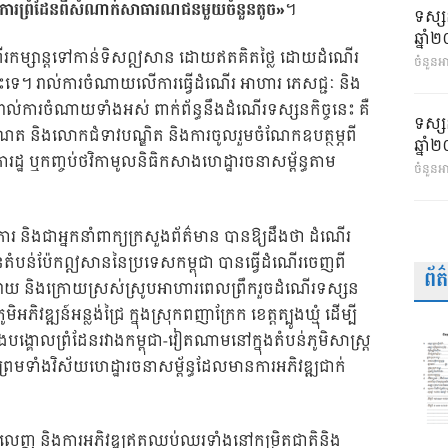
ចការព្រំដែនពីសំណាក់សាធារណជនមួយចំនួនតូច»
។
ទស្ស
ឆ្នា
ិធីដំណើរកម្សាន្តទៅកាន់ទិសឦសាន ដោយឥតគិតថ្លៃ ដោយដំណើរ
ចំនួនអា
្វីនោះទេ។ រាល់ការចំណាយលើការធ្វើដំណើរ អាហារ ភេសជ្ជៈ និង
រាល់ការចំណាយទាំងអស់ ពាក់ព័ន្ធនឹងដំណើរទស្សនកិច្ចនេះ គឺ
ទស្ស
ាណែត និងលោកជំទាវបណ្ឌិត និងការចូលរួមចំណែកឧបត្ថម្ភពី
ឆ្នា
ដ្ឋ ឬកញ្ចប់ថវិកាមូលនិធិកសាងហេដ្ឋារចនាសម្ព័ន្ធតាម
ចំនួនអ
ិការ និងជាអ្នកនាំពាក្យក្រសួងព័ត៌មាន បានឱ្យដឹងថា ដំណើរ
ន់តំបន់ប៉ែកឦសាននៃប្រទេសកម្ពុជា បានធ្វើដំណើរចេញពី
ព័
ករាយ និងក្រោយស្រស់ស្រូបអាហារពេលព្រឹករួចដំណើរទស្សន
ិវឌ្ឍន៍អន្លង់ជ្រៃ ក្នុងស្រុកពញាក្រែក ខេត្តត្បូងឃ្មុំ ដើម្បី
ាំងបង្គោលព្រំដែនរវាងកម្ពុជា-វៀតណាមនៅក្នុងតំបន់ភូមិសាស្ត្រ
 ព្រមទាំងវិស័យហេដ្ឋារចនាសម្ព័ន្ធដែលមានការអភិវឌ្ឍជាក់
ញលេញ និងការអភិវឌ្ឍឥតឈប់ឈរទាំងនៅកម្រិតជាតិនិង