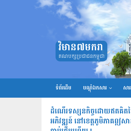
Skip
to
content
វិមាន៧មករា
គណបក្សប្រជាជនកម្ពុជា
ទំព័រដើម
បណ្តុំឯកសារ
សាររ
ដំណើរទស្សនកិច្ចដោយឥតគិតថ្
អភិវឌ្ឍន៍ នៅខេត្តភូមិភាគឦសា