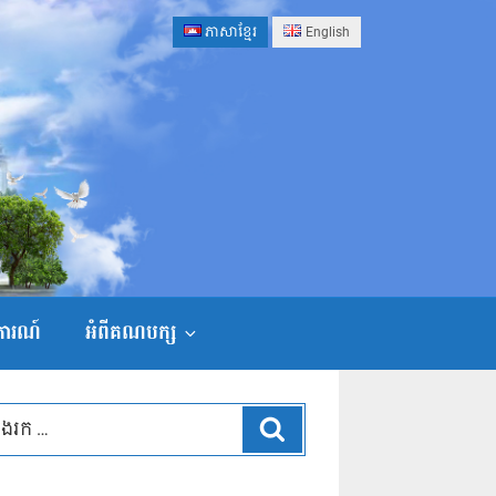
ភាសាខ្មែរ
English
ងការណ៍
អំពីគណបក្ស
ស្វែងរក