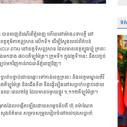
ទស្
ាក់ បានចេញដំណើរពីភ្នំពេញ ហើយនៅម៉ោង៤ទាបភ្លឺ នៅ
ន់ខេត្តភូមិភាគឦសាន លើកទី១ ដើម្បីស្វែងយល់ពីតំបន់
(CLV-DTA) នៅខេត្តទិសឦសាន ដែលមានខេត្តត្បូងឃ្មុំ ក្រចេះ
ងមកជាង ៧០០គីឡូម៉ែត្រ។ ក្រុមទី១ ក្នុងវគ្គទី១នេះ នឹងបញ្ចប់
់មកវិញកាន់រាជធានីភ្នំពេញវិញ។
៍បន្ទាប់ដោយឆ្ពោះទៅកាន់ខេត្តក្រចេះ និងខេត្តមណ្ឌលគិរី
៣គីឡូម៉ែត្រ និងជើងទី៣ នឹងធ្វើឡើងនៅសប្តាហ៍បន្ទាប់ដោយ
រី មានរយៈពេល២ថ្ងៃ ដែលមានចម្ងាយផ្លូវ ១,១១២គីឡូម៉ែត្រ។
ងគម្រោងដែលបង្កើតឡើងដោយសម្តេចធិបតី ហ៊ុ នម៉ាណែត
ឱ្យក្រសួងព័ត៌មាន សម្របសម្រួលរៀបចំនៅរាល់ចុងសប្តាហ៍