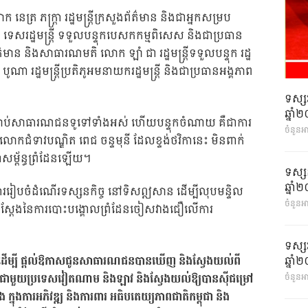
ត្រ ភក្ត្រា រដ្ឋមន្ត្រីក្រសួងព័ត៌មាន និងជាអ្នកសម្រប
ទេសរដ្ឋមន្រ្តី ទទួលបន្ទុកបេសកកម្មពិសេស និងជាប្រធាន
មាន និងសាធារណមតិ លោក ឡាំ ជា រដ្ឋមន្រ្តីទទួលបន្ទុក រដ្ឋ
ូណា រដ្ឋមន្ត្រីប្រតិភូអមនាយករដ្ឋមន្ត្រី និងជាប្រធានអង្គភាព
ទស្ស
ឆ្នា
្រាប់សាធារណជនទូទៅទាំងអស់ ហើយបន្ទុកចំណាយ គឺជាការ
ចំនួនអ
លោកជំទាវបណ្ឌិត ពេជ ចន្ទមុនី ដែលខ្ទង់ថវិកានេះ មិនពាក់
ាសម្ព័ន្ធព្រំដែនឡើយ។
ទស្ស
ឆ្នា
ា ការរៀបចំដំណើរទស្សនកិច្ច នៅទិសឦសាន ដើម្បីលុបមន្ទិល
ចំនួនអា
ស្តែងនៃការបោះបង្គោលព្រំដែនចៀសវាងជឿលើការ
ទស្ស
ើម្បី ផ្តល់ឱកាសជូនសាធារណជនបានឃើញ និងស្វែងយល់ពី
ឆ្នា
ំដែនជាមួយប្រទេសវៀតណាម និងឡាវ និងស្វែងយល់ឱ្យបានស៊ីជម្រៅ
ចំនួនអា
រែង ក្នុងការអភិវឌ្ឍ និងការពារ អធិបតេយ្យភាពជាតិកម្ពុជា និង