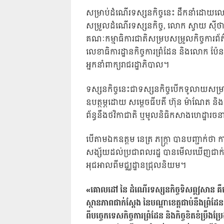
សម្រាប់ដំណើរទស្សនកិច្ចនេះ ដឹកនាំដោយលោក នេ
សម្រួលដំណើរទស្សនកិច្ច, លោក ស្វាយ ស៉ីថា 
គណៈកម្មាធិការជាតិសម្របសម្រួលកិច្ចការព័ត៌
លេខាធិការដ្ឋានកិច្ចការព្រំដែន និងលោក ប៉ែន ប
អ្នកនាំពាក្យរាជរដ្ឋាភិបាល។
ទស្សនកិច្ចនេះជាទស្សនកិច្ចបើកទូលាយសម
ឧបត្ថម្ភដោយ សម្ដេចធីបតី ហ៊ុន ម៉ាណែត និង
ព័ន្ធនឹងថវិកាជាតិ ឬមូលនិធិកសាងហេដ្ឋារចន
បើតាមឯកឧត្តម នេត្រ ភក្រ្តា បានបញ្ជាក់ថ
សង្ស័យដល់ប្រជាពលរដ្ឋ បានមើលឃើញជាក់
អុជអាលពីមជ្ឈដ្ឋានជ្រុលនិយម។
«គោលដៅ នៃ ដំណើរទស្សនកិច្ចទិសឦសាន គឺដ
ស្ថានភាពជាក់ស្ដែង នៃបណ្តាខេត្តជាប់នឹងព្រ
ពីបច្ចេកទេសកិច្ចការព្រំដែន និងកិច្ចខិតខំប្រឹងប្