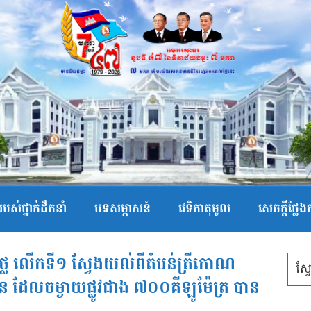
បស់ថ្នាក់ដឹកនាំ
បទសម្ភាសន៍
វេទិកាតុមូល
សេចក្ដីថ្លែ
លៃ លើកទី១ ស្វែងយល់ពីតំបន់ត្រីកោណ
ន ដែលចម្ងាយផ្លូវជាង ៧០០គីឡូម៉ែត្រ បាន