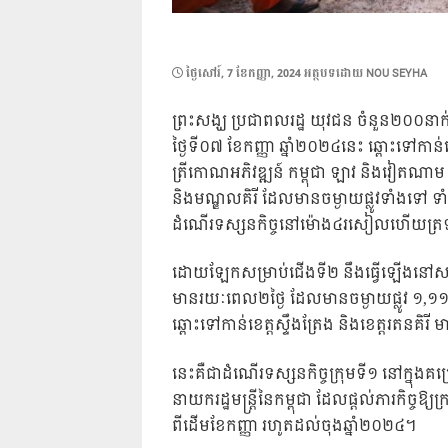
POSTED
ថ្ងៃ​សៅរ៍, 7 ខែ​កញ្ញា, 2024
អត្ថបទដោយ
NOU SEYHA
ON
ព្រះសង្ឃ ប្រជាពលរដ្ឋ យុវជន ចំនួន២០០ន
ថ្ងៃទី០៧ ខែកញ្ញា ឆ្នាំ២០២៤នេះ ឆ្ពោះទៅកា
ត្រីកោណអភិវឌ្ឍន៍ កម្ពុជា ឡាវ និងវៀតណាម 
និងមណ្ឌលគិរី ដែលមានចម្ងាយផ្លូវទាំងទៅ ទាំ
ដំណើរទស្សនកិច្ចនៅម៉ោង៤រសៀលហើយត្រឡប
ដោយឡែកសម្រាប់ជើងទី២ នឹងធ្វើឡើងនៅសប្តាហ
មានរយៈពេល២ថ្ងៃ ដែលមានចម្ងាយផ្លូវ ១,១១
ឆ្ពោះទៅកាន់ខេត្តស្ទឹងត្រែង និងខេត្តរតនគិ
នេះគឺជាដំណើរទស្សនកិច្ចក្រុមទី១ នៅក្នុ
នាយករដ្ឋមន្ត្រីនៃកម្ពុជា ដែលផ្តល់ភារកិច្ច
ពីដើមខែកញ្ញា រហូតដល់ចុងឆ្នាំ២០២៤។