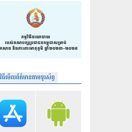
មវិធីមើលព័ត៌មានតាមទូរស័ព្វ