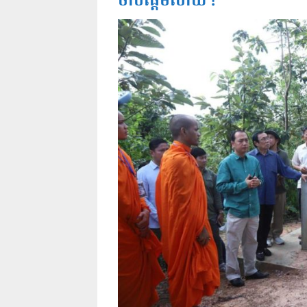
ចាប់ផ្តើមហើយ !