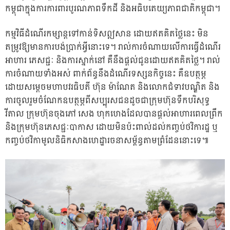
កម្ពុជាក្នុងការការពារបូរណភាពទឹកដី និងអធិបតេយ្យភាពជាតិកម្ពុជា។
កម្មវិធីដំណើរកម្សាន្តទៅកាន់ទិសឦសាន ដោយឥតគិតថ្លៃនេះ មិន
តម្រូវឱ្យមានការបង់ប្រាក់អ្វីនោះទេ។ រាល់ការចំណាយលើការធ្វើដំណើរ
អាហារ ភេសជ្ជៈ និងការស្នាក់នៅ គឺនឹងផ្តល់ជូនដោយឥតគិតថ្លៃ។ រាល់
ការចំណាយទាំងអស់ ពាក់ព័ន្ធនឹងដំណើរទស្សនកិច្ចនេះ គឺឧបត្ថម្ភ
ដោយសម្តេចមហាបវរធិបតី ហ៊ុន ម៉ាណែត និងលោកជំទាវបណ្ឌិត និង
ការចូលរួមចំណែកឧបត្ថម្ភពីសប្បុរសជនដូចជាក្រុមហ៊ុនទឹកបរិសុទ្ធ
វីតាល ក្រុមហ៊ុនចុងភៅ សេង ហុកហេងដែលបានផ្តល់អាហារពេលព្រឹក
និងក្រុមហ៊ុនភេសជ្ជៈបាកាស ដោយមិនប៉ះពាល់ដល់កញ្ចប់ថវិការដ្ឋ ឬ
កញ្ចប់ថវិកាមូលនិធិកសាងហេដ្ឋារចនាសម្ព័ន្ធតាមព្រំដែននោះទេ៕