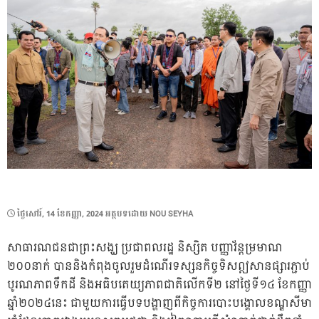
POSTED
ថ្ងៃ​សៅរ៍, 14 ខែ​កញ្ញា, 2024
អត្ថបទដោយ
NOU SEYHA
ON
សាធារណជនជាព្រះសង្ឃ ប្រជាពលរដ្ឋ និស្សិត បញ្ញាវ័ន្តម្រមាណ
២០០នាក់ បាននិងកំពុងចូលរួមដំណើរទស្សនកិច្ចទិសឦសានផ្សារភ្ជាប់
បូរណភាពទឹកដី និងអធិបតេយ្យភាពជាតិលើកទី២ នៅថ្ងៃទី១៤ ខែកញ្ញា
ឆ្នាំ២០២៤នេះ ជាមួយការធ្វើបទបង្ហាញពីកិច្ចការបោះបង្គោលខណ្ឌសីមា