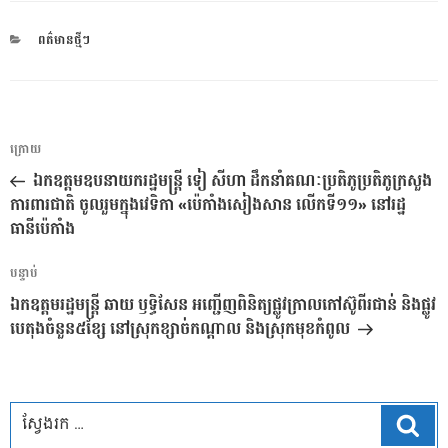
CATEGORIES
ពត៌មានថ្មីៗ
ការ​
អត្ថបទ
ក្រោយ
នាំទិស​
មុន
ឯកឧត្តមឧបនាយករដ្ឋមន្ដ្រី ទៀ សីហា ដឹកនាំគណៈប្រតិភូប្រតិភូក្រសួង
ប្រកាស
ការពារជាតិ ចូលរួមក្នុងវេទិកា «ប៉េកាំងសៀងសាន លើកទី១១» នៅរដ្ឋ
ធានីប៉េកាំង
អត្ថបទ
បន្ទាប់
បន្ទាប់
ឯកឧត្តមរដ្ឋមន្ត្រី ឆាយ ឫទ្ធិសែន អញ្ជើញពិនិត្យផ្លូវក្រាលកៅស៊ូពីរជាន់ និងផ្លូវ
បេតុងចំនួន៥ខ្សែ នៅស្រុកខ្សាច់កណ្ដាល និងស្រុកមុខកំពូល
ស្វែ