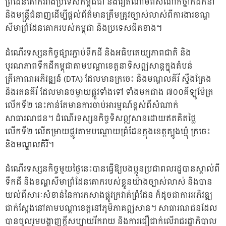
ព្រំដែនគោករវាងប្រទេសកម្ពុជជា និងវៀតណាមពីសំណាក់ថ្នាក់ដឹកនាំ
និងមន្ត្រីជំនាញដើម្បីផ្តល់ព័ត៌មានត្រឹមត្រូវច្បាស់លាស់ពីការងារខណ្ឌ
សីមាព្រំដែនគោករបស់កម្ពុជា និងប្រទេសជិតខាង។
ដំណើរទស្សនកិច្ចផ្សារភ្ជាប់ទឹកដី និងអធិបតេយ្យភាពជាតិ និង
បូរណភាពទឹកដីកម្ពុជាតាមបណ្តាខេត្តនាទិសឦសាន្តក្នុងតំបន់
ត្រីកោណអភិវឌ្ឍន៍ (DTA) ដែលមានក្រចេះ និងមណ្ឌលគិរី ស្ទឹងត្រែង
និងរតនគិរី ដែលមានចម្ងាយផ្លូវទាំងទៅ ទាំងមកជាង ៧០០គីឡូម៉ែត្រ
លើកទី២ នេះកាន់តែមានការចាប់អារម្មណ៍ខ្ពស់ពីសំណាក់
សាធារណជន។ ដំណើរទស្សនកិច្ចទិសឦសានដោយឥតគិតថ្លៃ
លើកទី២ លើតម្រាយផ្លូវតាមបណ្តោយព្រំដែនក្នុងខេត្តត្បូងឃ្មុំ ក្រចេះ
និងមណ្ឌលគិរី។
ដំណើរទស្សនកិច្ចមួយថ្ងៃនេះបានធ្វើឱ្យបងប្អូនប្រជាពលរដ្ឋបានស្គាល់ពី
ទឹកដី និងខណ្ឌសីមាព្រំដែនគោករបស់ខ្លួនយ៉ាងច្បាស់លាស់ និងបាន
យល់ពីសារៈសំខាន់នៃការកសាងផ្លូវក្រវាត់ព្រំដែន ក៏ដូចជាការអភិវឌ្ឍ
ជាក់ស្តែងនៅតាមបណ្តាខេត្តនៅភូមិភាគឦសាន។ សាធារណជនដែល
បានចូលរួមបង្ហាញក្តីសប្បាយរីករាយ និងការជឿជាក់លើរាជរដ្ឋាភិបាល