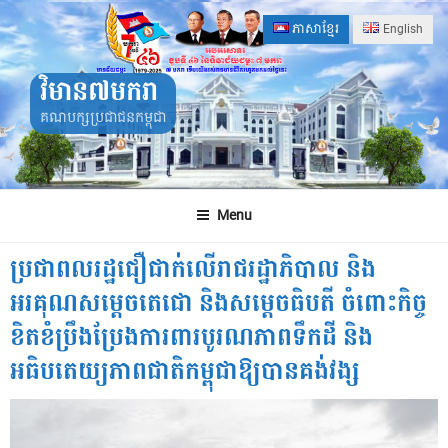
Skip
ភាសាខ្មែរ
English
to
content
វិមាន៧មករា
គណបក្សប្រជាជនកម្ពុជា
Menu
ប្រជាពលរដ្ឋជឿជាក់លើរាជរដ្ឋាភិបាល និង
អរគុណសម្តេចតេជោ និងសម្តេចធិបតី ចំពោះកិច្ច
ខិតខំប្រឹងប្រែងការពារបូរណភាពទឹកដី និង
អធិបតេយ្យភាពជាតិកម្ពុជាឱ្យបានគង់វង្ស