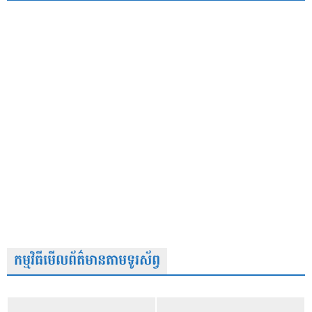
កម្មវិធីមើលព័ត៌មានតាមទូរស័ព្វ