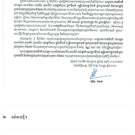
CATEGORIES
ពត៌មានថ្មីៗ