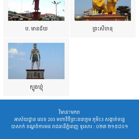
ប. មានជ័យ
ព្រះសីហនុ
ត្បូងឃ្មុំ
វិមាន7មករា
អាស័យដ្ឋាន លេខ 203 មហាវិថីព្រះនរោត្តម ភូមិ13 សង្កាត់ទន្លេ
បាសាក់ ខណ្ឌចំការមន រាជធានីភ្នំពេញ ទូរសារ : ០២៣ ២១៥៨០១