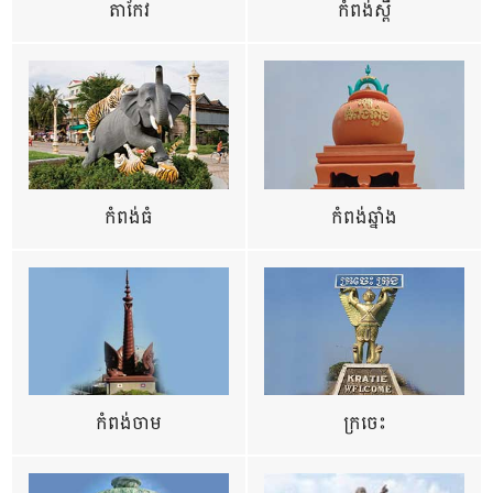
តាកែវ
កំពង់ស្ពឺ
កំពង់ធំ
កំពង់ឆ្នាំង
កំពង់ចាម
ក្រចេះ