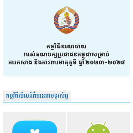
កម្មវិធីមើលព័ត៌មានតាមទូរស័ព្វ