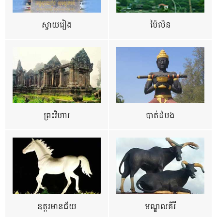
ស្វាយរៀង
ប៉ៃលិន
ព្រះវិហារ
បាត់ដំបង
ឧត្ដរមានជ័យ
មណ្ឌលគីរី