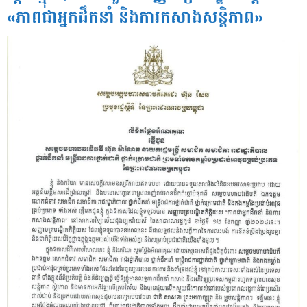
«ភាពជាអ្នកដឹកនាំ និងការកសាងសន្តិភាព»