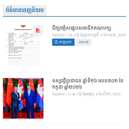
ព័ត៌មានពេញនិយម
ជីវប្រវត្តិសង្ខេបសមាជិកគណបក្ស
ថ្ងៃ​ព្រហស្បតិ៍, 9 ខែ​កក្កដា, 2026
ចំនួនអាន ( 12k )
ទាញយក
104 KB
ទស្សវដ្តីប្រជាជន ឆ្នាំទី២៦ លេខ៣០២ ខែ
កក្កដា ឆ្នាំ២០២៦
ថ្ងៃ​អង្គារ, 4 ខែ​សីហា, 2026
ចំនួនអាន ( 11.4k )