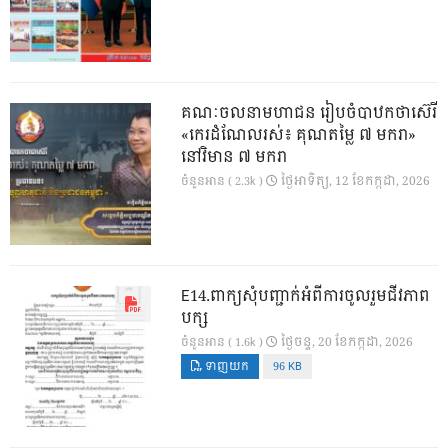
គណៈចលនាមហាជន រៀបចំបាឋកថាស៊េរី
«កេរដំណែលរស់៖ គុណតម្លៃ ៧ មករា»
នៅវិមាន ៧ មករា
ថ្ងៃ​អាទិត្យ, 12 ខែ​កក្កដា, 2026
ចំនួនអាន ( 2.3k )
E14.ពាក្យសុំបញ្ជាក់អំពីការចូលរួមជីវភាព
បក្ស
ថ្ងៃ​ចន្ទ, 20 ខែ​កក្កដា, 2026
ចំនួនអាន ( 1.6k )
ទាញយក
96 KB