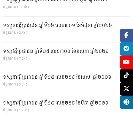
ចំនួនអាន ( 11.4k )
ទស្សនាវដ្ដីប្រជាជន ឆ្នាំទី២៦ លេខ៣០១ ខែមិថុនា ឆ្នាំ២០២៦
ចំនួនអាន ( 2.6k )
ទស្សវដ្តីប្រជាជន ឆ្នាំទី២៥ លេខ៣០០ ខែឧសភា ឆ្នាំ២០២៦
ចំនួនអាន ( 7.2k )
ទស្សនាវដ្ដីប្រជាជន ឆ្នាំទី២៥ លេខ២៩៩ ខែមេសា ឆ្នាំ២០២៦
ចំនួនអាន ( 5.5k )
ទស្សនាវដ្ដីប្រជាជន ឆ្នាំទី២៥ លេខ២៩៨ ខែមីនា ឆ្នាំ២០២៦
ចំនួនអាន ( 10.3k )