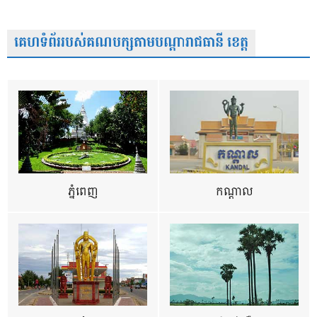
គេហទំព័ររបស់គណបក្សតាមបណ្តារាជធានី ខេត្ត
ភ្នំពេញ
កណ្តាល