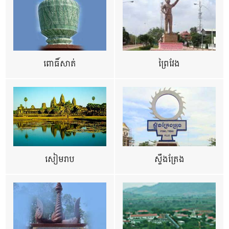
ពោធិ៍សាត់
ព្រៃវែង
សៀមរាប
ស្ទឹងត្រែង