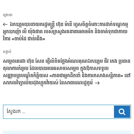
ការ​
អត្ថបទ
ក្រោយ
នាំទិស​
មុន
ឯកឧត្តមឧបនាយករដ្ឋមន្ដ្រី ហ៊ុន ម៉ានី ហួសចិត្តចំពោះការដាក់ទណ្ឌកម្ម
ប្រកាស
អ្នកឧកញ៉ា លី យ៉ុងផាត របស់ក្រសួងរតនាគារអាមេរិក និងចាត់ទុកជាកាយ
វិការ «ចាប់ដៃ ជាន់ជើង»
អត្ថបទ
បន្ទាប់
បន្ទាប់
សម្តេចតេជោ ហ៊ុន សែន ផ្ញើលិខិតថ្លែងអំណរគុណឯកឧត្តម ជីវ កេង ប្រធាន
តុលាការកំពូល ដែលបានអបអរសាទរសម្តេច ក្នុងឱកាសទទួល
សញ្ញាបត្របណ្ឌិតកិត្តិយស «ភាពជាអ្នកដឹកនាំ និងការកសាងសន្តិភាព» នៅ
សាកលវិទ្យាល័យដុងហ្គុកវ៉ាយស៍ នៃសាធារណរដ្ឋកូរ៉េ
ស្វែ