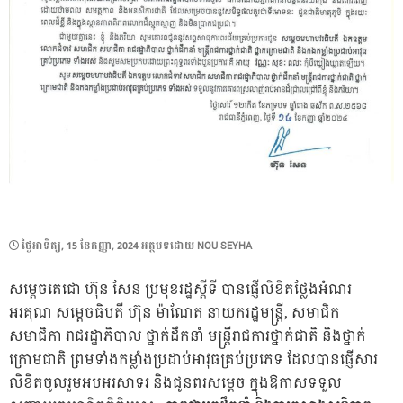
POSTED
ថ្ងៃ​អាទិត្យ, 15 ខែ​កញ្ញា, 2024
អត្ថបទដោយ
NOU SEYHA
ON
សម្តេចតេជោ ហ៊ុន សែន ប្រមុខរដ្ឋស្តីទី បានផ្ញើលិខិតថ្លែងអំណរ
អរគុណ សម្តេចធិបតី ហ៊ុន ម៉ាណែត នាយករដ្ឋមន្ត្រី, សមាជិក
សមាជិកា រាជរដ្ឋាភិបាល ថ្នាក់ដឹកនាំ មន្ត្រីរាជការថ្នាក់ជាតិ និងថ្នាក់
ក្រោមជាតិ ព្រមទាំងកម្លាំងប្រដាប់អាវុធគ្រប់ប្រភេទ ដែលបានផ្ញើសារ
លិខិតចូលរួមអបអរសាទរ និងជូនពរសម្តេច ក្នុងឱកាសទទួល