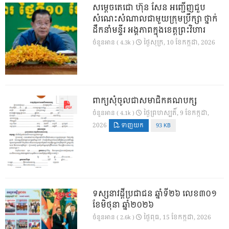
សម្តេចតេជោ ហ៊ុន សែន អញ្ជើញជួប
សំណេះសំណាលជាមួយក្រុមប្រឹក្សា ថ្នាក់
ដឹកនាំមន្ទីរ អង្គភាពក្នុងខេត្តព្រះវិហារ
ថ្ងៃ​សុក្រ, 10 ខែ​កក្កដា, 2026
ចំនួនអាន ( 4.3k )
ពាក្យសុំចូលជាសមាជិកគណបក្ស
ថ្ងៃ​ព្រហស្បតិ៍, 9 ខែ​កក្កដា,
ចំនួនអាន ( 4.1k )
2026
ទាញយក
93 KB
ទស្សនាវដ្ដីប្រជាជន ឆ្នាំទី២៦ លេខ៣០១
ខែមិថុនា ឆ្នាំ២០២៦
ថ្ងៃ​ពុធ, 15 ខែ​កក្កដា, 2026
ចំនួនអាន ( 2.6k )