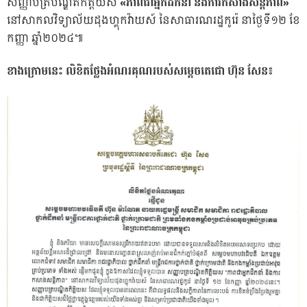
សញ្ញាបត្របណ្ឌិតកិត្តិយស
«ភាពជាអ្នកដឹកនាំ និងការកសាងសន្តិភាព»
នៅសាកលវិទ្យាល័យដុងហ្គុកវ៉ាយស៍ នៃសាធារណរដ្ឋកូរ៉េ នាថ្ងៃទី១២ ខែ
កញ្ញា ឆ្នាំ២០២៤៕
ខាងក្រោមនេះ លិខិតថ្លែងអំណរគុណរបស់សម្តេចតេជោ ហ៊ុន សែន៖