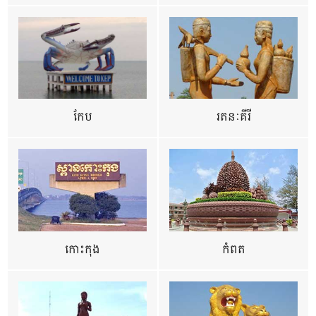
កែប
រតនៈគីរី
កោះកុង
កំពត