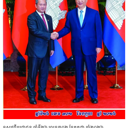
ទស្សវដ្តីប្រជាជន ឆ្នាំទី២៦ លេខ៣០២ ខែកក្កដា ឆ្នាំ២០២៦