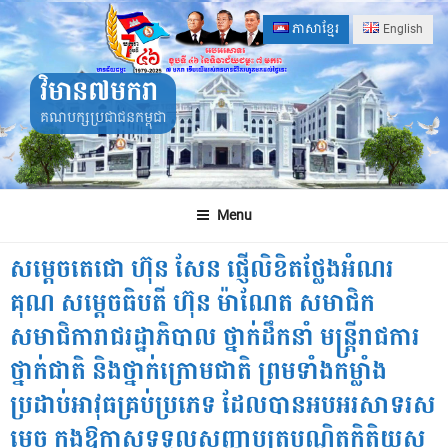
Skip
ភាសាខ្មែរ
English
to
content
វិមាន៧មករា
គណបក្សប្រជាជនកម្ពុជា
Menu
សម្តេចតេជោ ហ៊ុន សែន ផ្ញើលិខិតថ្លែងអំណរ
គុណ សម្តេចធិបតី ហ៊ុន ម៉ាណែត សមាជិក
សមាជិការាជរដ្ឋាភិបាល ថ្នាក់ដឹកនាំ មន្ត្រីរាជការ
ថ្នាក់ជាតិ និងថ្នាក់ក្រោមជាតិ ព្រមទាំងកម្លាំង
ប្រដាប់អាវុធគ្រប់ប្រភេទ ដែលបានអបអរសាទរស
ម្តេច ក្នុងឱកាសទទួលសញ្ញាបត្របណ្ឌិតកិត្តិយស