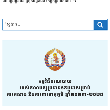
ហៅវត្តអន្លង់វែង ស្រុកអន្លង់វែង ខេត្តឧត្តរមានជ័យ
ស្វែ