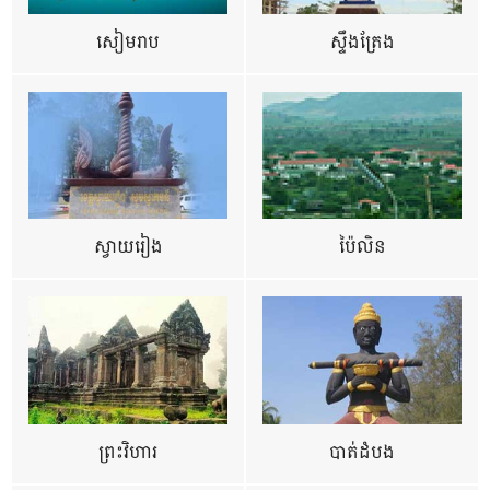
សៀមរាប
ស្ទឹងត្រែង
ស្វាយរៀង
ប៉ៃលិន
ព្រះវិហារ
បាត់ដំបង