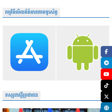
កម្មវិធីមើលព័ត៌មានតាមទូរស័ព្វ
ទស្សនាវដ្តីប្រជាជន