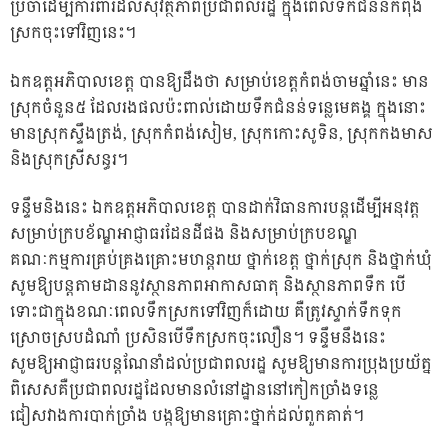
ប្រចាំដើម្បីការពារដល់សុវត្ថិភាពប្រជាពលរដ្ឋ ក្នុងពេលទឹកជំនន់កំពុង
ស្រកចុះទៅវិញនេះ។
ឯកឧត្តអភិបាលខេត្ត បានឱ្យដឹងថា សម្រាប់ខេត្តកំពង់ចាមឆ្នាំនេះ មាន
ស្រុកចំនួន៥ ដែលរងផលប៉ះពាល់ដោយទឹកជំនន់ទន្លេមេគង្គ ក្នុងនោះ
មានស្រុកស្ទឹងត្រង់, ស្រុកកំពង់សៀម, ស្រុកកោះសូទិន, ស្រុកកងមាស
និងស្រុកស្រីសន្ធរ។
ទន្ទឹមនិងនេះ ឯកឧត្តអភិបាលខេត្ត បានដាក់វិធានការបន្តដើម្បីអនុវត្ត
សម្រាប់ក្របខ័ណ្ឌអាជ្ញាធរដែនដីផង និងសម្រាប់ក្របខណ្ឌ
គណៈកម្មការគ្រប់គ្រងគ្រោះមហន្តរាយ ថ្នាក់ខេត្ត ថ្នាក់ស្រុក និងថ្នាក់ឃុំ
សូមឱ្យបន្តតាមដាននូវស្ថានភាពអាកាសធាតុ និងស្ថានភាពទឹក បើ
ទោះជាក្នុងខណៈពេលទឹកស្រកទៅវិញក៏ដោយ គឺត្រូវស្ទាក់ទឹកទុក
ស្រោចស្របដំណាំ ប្រសិនបើទឹកស្រកចុះលឿន។ ទន្ទឹមនឹងនេះ
សូមឱ្យអាជ្ញាធរបន្តណែនាំដល់ប្រជាពលរដ្ឋ សូមឱ្យមានការប្រុងប្រយ័ត្ន
ពិសេសគឺប្រជាពលរដ្ឋដែលមានលំនៅដ្ឋាននៅកៀកច្រាំងទន្លេ
ជៀសវាងការបាក់ច្រាំង បង្កឱ្យមានគ្រោះថ្នាក់ដល់ពួកគាត់។