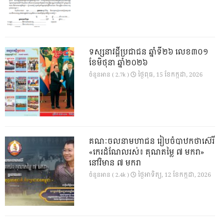
ទស្សនាវដ្ដីប្រជាជន ឆ្នាំទី២៦ លេខ៣០១
ខែមិថុនា ឆ្នាំ២០២៦
ថ្ងៃ​ពុធ, 15 ខែ​កក្កដា, 2026
ចំនួនអាន ( 2.7k )
គណៈចលនាមហាជន រៀបចំបាឋកថាស៊េរី
«កេរដំណែលរស់៖ គុណតម្លៃ ៧ មករា»
នៅវិមាន ៧ មករា
ថ្ងៃ​អាទិត្យ, 12 ខែ​កក្កដា, 2026
ចំនួនអាន ( 2.4k )