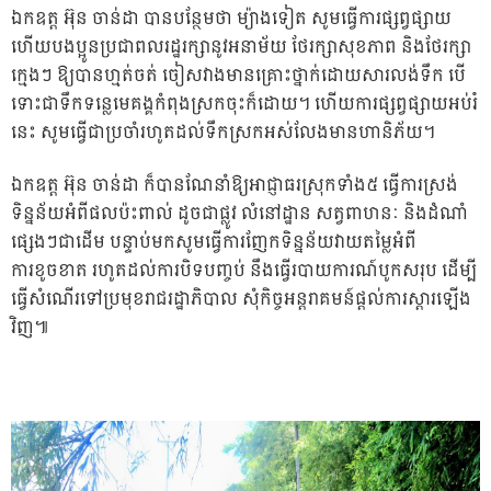
ឯកឧត្ត អ៊ុន ចាន់ដា បានបន្ថែមថា ម្យ៉ាងទៀត សូមធ្វើការផ្សព្វផ្សាយ
ហើយបងប្អូនប្រជាពលរដ្ឋរក្សានូវអនាម័យ ថែរក្សាសុខភាព និងថែរក្សា
ក្មេងៗ ឱ្យបានហ្មត់ចត់ ចៀសវាងមានគ្រោះថ្នាក់ដោយសារលង់ទឹក បើ
ទោះជាទឹកទន្លេមេគង្គកំពុងស្រកចុះក៏ដោយ។ ហើយការផ្សព្វផ្សាយអប់រំ
នេះ សូមធ្វើជាប្រចាំរហូតដល់ទឹកស្រកអស់លែងមានហានិភ័យ។
ឯកឧត្ត អ៊ុន ចាន់ដា ក៏បានណែនាំឱ្យអាជ្ញាធរស្រុកទាំង៥ ធ្វើការស្រង់
ទិន្នន័យអំពីផលប៉ះពាល់ ដូចជាផ្លូវ លំនៅដ្ឋាន សត្វពាហនៈ និងដំណាំ
ផ្សេងៗជាដើម បន្ទាប់មកសូមធ្វើការញែកទិន្នន័យវាយតម្លៃអំពី
ការខូចខាត រហូតដល់ការបិទបញ្ចប់ នឹងធ្វើរបាយការណ៍បូកសរុប ដើម្បី
ធ្វើសំណើរទៅប្រមុខរាជរដ្ឋាភិបាល សុំកិច្ចអន្តរាគមន៍ផ្តល់ការស្ដារឡើង
វិញ៕