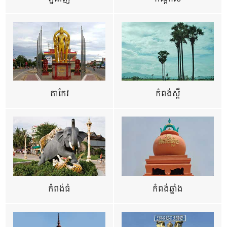
តាកែវ
កំពង់ស្ពឺ
កំពង់ធំ
កំពង់ឆ្នាំង