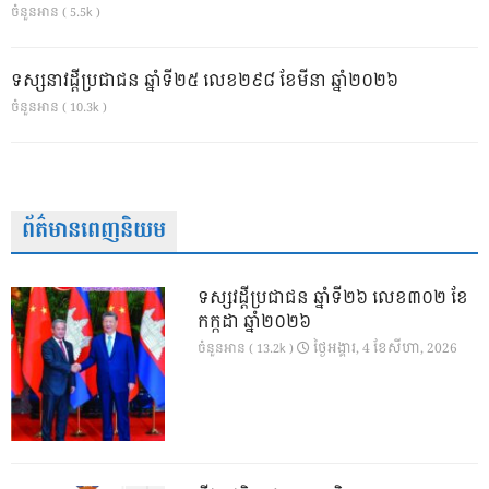
ចំនួនអាន ( 5.5k )
ទស្សនាវដ្ដីប្រជាជន ឆ្នាំទី២៥ លេខ២៩៨ ខែមីនា ឆ្នាំ២០២៦
ចំនួនអាន ( 10.3k )
ព័ត៌មានពេញនិយម
ទស្សវដ្តីប្រជាជន ឆ្នាំទី២៦ លេខ៣០២ ខែ
កក្កដា ឆ្នាំ២០២៦
ថ្ងៃ​អង្គារ, 4 ខែ​សីហា, 2026
ចំនួនអាន ( 13.2k )