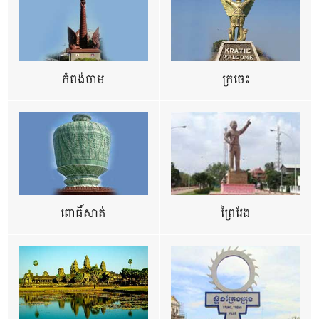
កំពង់ចាម
ក្រចេះ
ពោធិ៍សាត់
ព្រៃវែង