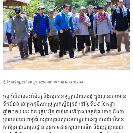
POSTED
ថ្ងៃ​អាទិត្យ, 29 ខែ​កញ្ញា, 2024
អត្ថបទដោយ
NOU SEYHA
ON
បន្ទាប់ពីបានចុះពិនិត្យ និងសួរសុខទុក្ខប្រជាពលរដ្ឋ ក្នុងស្ថានភាពមាន
ទឹកជំនន់ នៅក្នុងភូមិសាស្ត្រស្រុកស្ទឹងត្រង់ នៅថ្ងៃទី២៩ ខែកញ្ញា
ឆ្នាំ២០២៤ នេះ ឯកឧត្តម អ៊ុន ចាន់ដា អភិបាលខេត្តកំពង់ចាម និងជា
ប្រធានគណៈកម្មាធិការគ្រប់គ្រងគ្រោះមហន្តរាយខេត្ត បានដាក់វិធាន
ការឱ្យអាជ្ញាធរមូលដ្ឋាន បន្តតាមដានស្ថានភាពទឹក និងផ្សព្វផ្សាយជា