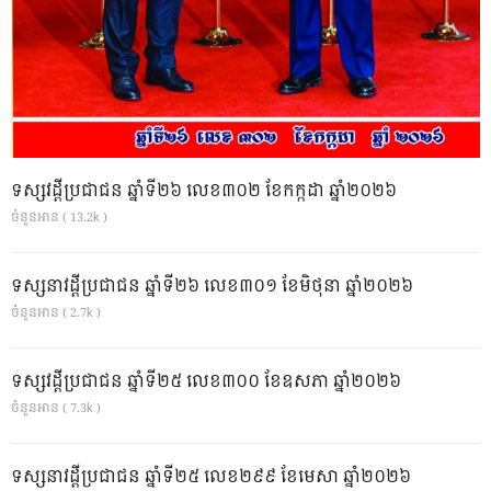
ទស្សវដ្តីប្រជាជន ឆ្នាំទី២៦ លេខ៣០២ ខែកក្កដា ឆ្នាំ២០២៦
ចំនួនអាន ( 13.2k )
ទស្សនាវដ្ដីប្រជាជន ឆ្នាំទី២៦ លេខ៣០១ ខែមិថុនា ឆ្នាំ២០២៦
ចំនួនអាន ( 2.7k )
ទស្សវដ្តីប្រជាជន ឆ្នាំទី២៥ លេខ៣០០ ខែឧសភា ឆ្នាំ២០២៦
ចំនួនអាន ( 7.3k )
ទស្សនាវដ្ដីប្រជាជន ឆ្នាំទី២៥ លេខ២៩៩ ខែមេសា ឆ្នាំ២០២៦