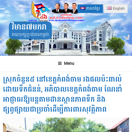
Skip
ភាសាខ្មែរ
English
to
content
វិមាន៧មករា
គណបក្សប្រជាជនកម្ពុជា
Menu
ស្រុកចំនួន៥ នៅខេត្តកំពង់ចាម រងផលប៉ះពាល់
ដោយទឹកជំនន់, អភិបាលខេត្តកំពង់ចាម ណែនាំ
អាជ្ញាធរឱ្យបន្តតាមដានស្ថានភាពទឹក និង
ផ្សព្វផ្សាយជាប្រចាំដើម្បីការពារសុវត្ថិភាព