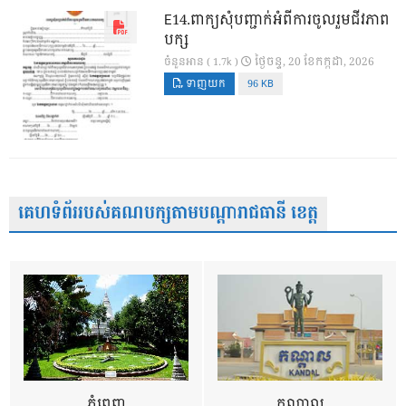
E14.ពាក្យសុំបញ្ជាក់អំពីការចូលរួមជីវភាព
បក្ស
ថ្ងៃ​ចន្ទ, 20 ខែ​កក្កដា, 2026
ចំនួនអាន ( 1.7k )
ទាញយក
96 KB
គេហទំព័ររបស់គណបក្សតាមបណ្តារាជធានី ខេត្ត
ភ្នំពេញ
កណ្តាល