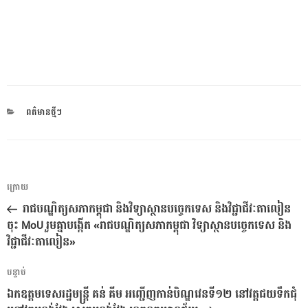
CATEGORIES
ពត៌មានថ្មីៗ
ការ​
អត្ថបទ
ក្រោយ
នាំទិស​
មុន
រាជបណ្ឌិត្យសភាកម្ពុជា និងវិទ្យាស្ថានបច្ចេកទេស និងវិជ្ជាជីវៈតាលៀន
ប្រកាស
ចុះ MoU រួមគ្នាបង្កើត «រាជបណ្ឌិត្យសភាកម្ពុជា វិទ្យាស្ថានបច្ចេកទេស និង
វិជ្ជាជីវៈតាលៀន»
អត្ថបទ
បន្ទាប់
បន្ទាប់
ឯកឧត្តមទេសរដ្ឋមន្ត្រី គន់ គីម អញ្ជើញ​កាន់បិណ្ឌវេនទី១២ នៅវត្តជយទឹកជុំ