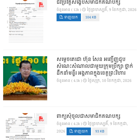
ជីវប្រវត្តិសង្ខេបសមាជិកគណបក្ស
ថ្ងៃ​ព្រហស្បតិ៍, 9 ខែ​កក្កដា, 2026
ចំនួនអាន ( 12k )
ទាញយក
104 KB
សម្តេចតេជោ ហ៊ុន សែន អញ្ជើញជួប
សំណេះសំណាលជាមួយក្រុមប្រឹក្សា ថ្នាក់
ដឹកនាំមន្ទីរ អង្គភាពក្នុងខេត្តព្រះវិហារ
ថ្ងៃ​សុក្រ, 10 ខែ​កក្កដា, 2026
ចំនួនអាន ( 4.5k )
ពាក្យសុំចូលជាសមាជិកគណបក្ស
ថ្ងៃ​ព្រហស្បតិ៍, 9 ខែ​កក្កដា,
ចំនួនអាន ( 4.2k )
2026
ទាញយក
93 KB