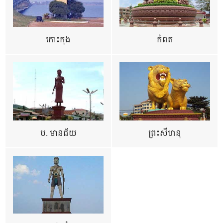
កោះកុង
កំពត
ប. មានជ័យ
ព្រះសីហនុ