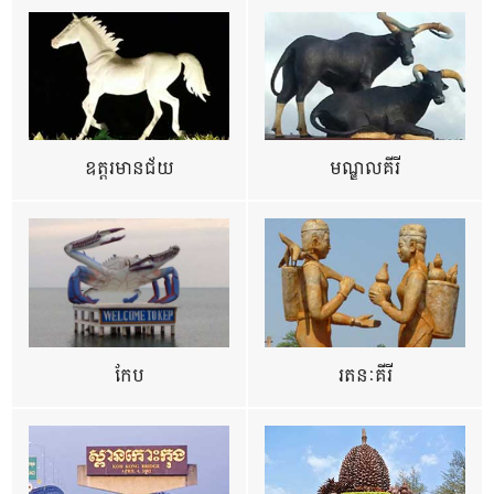
ឧត្ដរមានជ័យ
មណ្ឌលគីរី
កែប
រតនៈគីរី