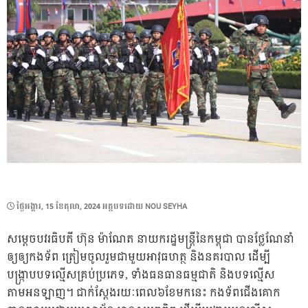
POSTED
ថ្ងៃ​អង្គារ, 15 ខែ​តុលា, 2024
អត្ថបទដោយ
NOU SEYHA
ON
សម្ដេចបវរធិបតី ហ៊ុន ម៉ាណែត នាយករដ្ឋមន្ត្រីនៃកម្ពុជា បានថ្លែណែនាំ
ឲ្យឲ្យកងទ័ព ត្រៀមចូលរួមជាមួយអាវុធហត្ថ និងនគរបាល ដើម្បី
បង្ក្រាបបទល្មើសគ្រប់ប្រភេទ, ទាំងធនធានធម្មជាតិ និងបទល្មើស
តាមអនឡាញ។ ជាក់ស្ដែងរយៈពេល៦ខែមកនេះ កងទ័ពជើងគោក