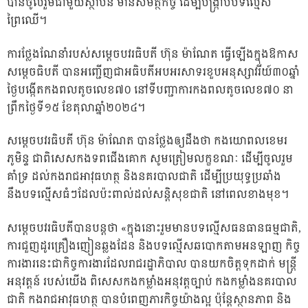
បានចូលរួមជាមួយស្ថាប័ន មានសមត្ថកិច្ច ដើម្បីបង្ក្រាបបទល្មើស
ព្រៃឈើ។
ការថ្លែងណែនាំរបស់សម្ដេចបវរធិបតី ហ៊ុន ម៉ាណែត ធ្វើឡើងក្នុងឱកាស
សម្ដេចធិបតី បានអញ្ជើញជាអធិបតីអបអរសាទរខួបអនុស្សាវរីយ៍៣០ឆ្នាំ
ថ្ងៃបង្កើតកងពលតូចលេខ៧០ នៅទីបញ្ជាការកងពលតូចលេខ៧០ នា
ព្រឹកថ្ងៃទី១៥​ ខែតុលា​ឆ្នាំ២០២៤។
សម្ដេចបវរធិបតី ហ៊ុន ម៉ាណែត បានថ្លែងឲ្យដឹងថា កងយោពលខេមរ
ភូមិន្ទ ជាពិសេសកងទពជើងគោក សូមត្រៀមលក្ខខណៈ ដើម្បីចូលរួម
គាំទ្រ ដល់កងរាជអាវុធហត្ថ និងនគរបាលជាតិ ដើម្បីប្រយុទ្ធប្រឆាំង
នឹងបទល្មើសធំៗដែលប៉ះពាល់ដល់សន្ដិសុខជាតិ នៅពេលខាងមុខ។
សម្ដេចបវរធិបតីបានបន្ដថា «ក្នុងនោះរួមមានបទល្មើសធនធានធម្មជាតិ,
ការជួញដូរគ្រឿងញៀនឆ្លងដែន និងបទល្មើសឆបោកតាមអនឡាញ កិច្ច
ការងារនេះជាកិច្ចការងារដែលរាជរដ្ឋាភិបាល បានយកចិត្តទុកដាក់ មន្រ្ដី
អនុវត្តន៍ របស់យើង ពិសេសកងកម្លាំងអនុវត្តច្បាប់ កងកម្លាំងនគរបាល
ជាតិ កងរាជអាវុធហត្ថ បានបំពេញភារកិច្ចយ៉ាងល្អ ប៉ុន្ដែស្ថានភាព​ និង