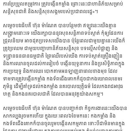
ការប្រែប្រួលតម្រូវការ ត្រូវបង្កើនកម្លាំង ព្រោះនេះជាហានិភ័យសម្រាប់
សន្ដិសុខជាតិ និងសន្ដិសុខសង្គមរបស់ប្រជាពលរដ្ឋ»។
សម្ដេចបវរធិបតី ហ៊ុន ម៉ាណែត បានបន្ថែមថា ឥឡូវនេះយើងគ្មាន
សង្គ្រាមនោះទេ យើងរក្សាបាននូវសុខសន្ដិភាពទប់ស្កាត់ កុំឲ្យផែនការ
ជ្រុលនិយម អាចដុតប្រទេសយើងបាន ប៉ុន្ដែពេលជាមួយគ្នានេះយើងក៏
ត្រូវប្រឈម ជាមួយបញ្ហាហានិភ័យសន្ដិសុខ បទល្មើសបំផ្លាញ និង
ទន្ទ្រានធនធានធម្មជាតិ ព្រៃឈើរបស់យើង ការទប់ស្កាត់គ្រឿងញៀន
និងការឈានចូលដល់ការរៀបចំ បង្កើនយុទ្ធនាការ និងប្រសិទ្ធិភាពក្នុង
ការប្រយុទ្ធ និងការឈរ បោកតាមអនឡាញនាពេលខាងមុខ ដែល
ទាមទារត្រូវបង្កើនកម្លាំង កងទ័ពជើងគោកក៏ដូចជាកងយោពលខេមរ
ភូមិន្ទ ដើម្បីគាំទ្រដល់កងកម្លាំង នគរបាលយុត្តិធម៌ ដែលកងរាជអាវុធ
ហត្ថ និងកងនគរបាលជាតិ ដែលបានអនុវត្តយ៉ាងសកម្ម។
សម្ដេចបវរធិបតី ហ៊ុន ម៉ាណែត បានបញ្ជាក់ថា កិច្ចការងារនេះយើងបាន
សាកល្បងរួចមកហើយ ក្នុងរយៈពេល៦ខែមកនេះ កងកម្លាំង និង
កងទ័ពជើងគោកក៏បានចូលរួមបង្កើនសកម្មភាព ទោះបីជាមិនមានក្នុង