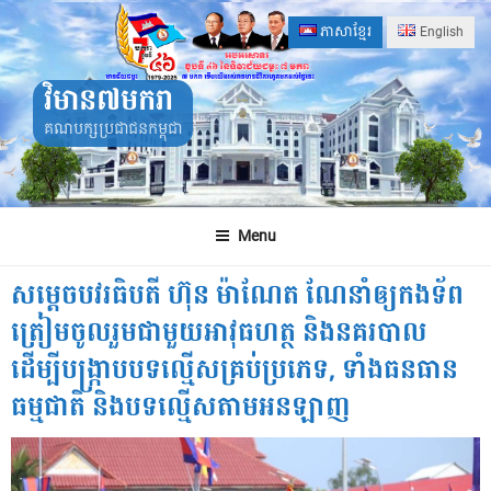
Skip
ភាសាខ្មែរ
English
to
content
វិមាន៧មករា
គណបក្សប្រជាជនកម្ពុជា
Menu
សម្ដេចបវរធិបតី ហ៊ុន ម៉ាណែត ណែនាំឲ្យកងទ័ព
ត្រៀមចូលរួមជាមួយអាវុធហត្ថ និងនគរបាល
ដើម្បីបង្ក្រាបបទល្មើសគ្រប់ប្រភេទ, ទាំងធនធាន
ធម្មជាតិ និងបទល្មើសតាមអនឡាញ