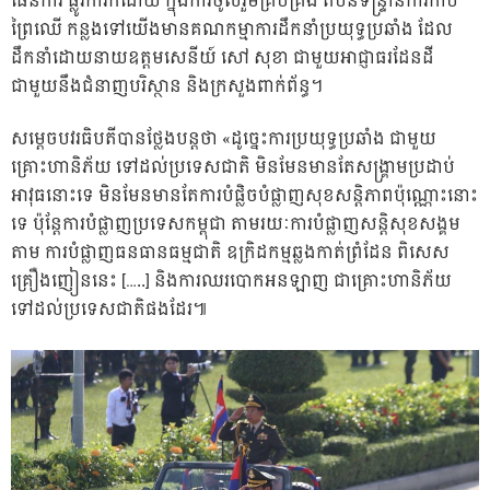
ផែនការ ផ្លូវការក៏ដោយ ក្នុងការចូលរួមគ្រប់គ្រង តំបន់ទន្រ្ទានការកាប់
ព្រៃឈើ កន្លងទៅយើងមានគណកម្មាការដឹកនាំប្រយុទ្ធប្រឆាំង ដែល
ដឹកនាំដោយនាយឧត្តមសេនីយ៍ សៅ សុខា ជាមួយអាជ្ញាធរដែនដី
ជាមួយនឹងជំនាញបរិស្ថាន និងក្រសួងពាក់ព័ន្ធ។
សម្ដេចបវរធិបតីបានថ្លែងបន្ដថា «ដូច្នេះការប្រយុទ្ធប្រឆាំង ជាមួយ
គ្រោះហានិភ័យ ទៅដល់ប្រទេសជាតិ មិនមែនមានតែសង្គ្រាមប្រដាប់
អាវុធនោះទេ មិនមែនមានតែការបំផ្លិចបំផ្លាញសុខសន្ដិភាពប៉ុណ្ណោះនោះ
ទេ ប៉ុន្ដែការបំផ្លាញប្រទេសកម្ពុជា តាមរយៈការបំផ្លាញសន្ដិសុខសង្គម
តាម ការបំផ្លាញធនធានធម្មជាតិ ឧក្រិដកម្មឆ្លងកាត់ព្រំដែន ពិសេស
គ្រឿងញៀននេះ […..] និងការឈរបោកអនឡាញ ជាគ្រោះហានិភ័យ
ទៅដល់ប្រទេសជាតិផងដែរ៕