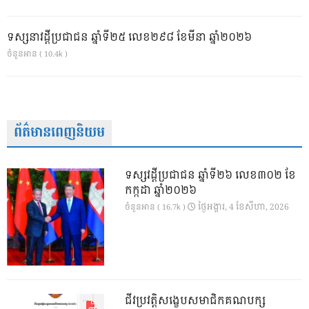
ទស្សនាវដ្ដីប្រជាជន ឆ្នាំទី២៥ លេខ២៩៨ ខែមីនា ឆ្នាំ២០២៦
ចំនួនអាន ( 10.4k )
ព័ត៌មានពេញនិយម
ទស្សវដ្តីប្រជាជន ឆ្នាំទី២៦ លេខ៣០២ ខែ
កក្កដា ឆ្នាំ២០២៦
ថ្ងៃ​អង្គារ, 4 ខែ​សីហា, 2026
ចំនួនអាន ( 16.7k )
ជីវប្រវត្តិសង្ខេបសមាជិកគណបក្ស