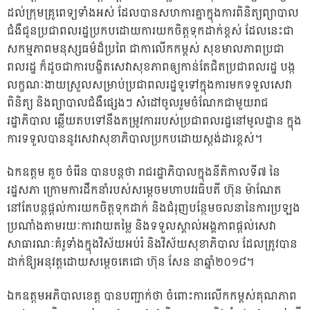
ដល់ក្រុមគ្រូពេទ្យទាំងអស់ ដែលបានសហការគ្នាក្នុងការពិនិត្យព្យាបាល
ជំងឺជូនប្រជាពលរដ្ឋប្រកបដោយការយកចិត្តទុកដាក់ខ្ពស់ ដែលនេះជា
សកម្មភាពមនុស្សធម៌ដ៏ប្រពៃ ជាកាលើកកម្ពស់ សុខមាលភាពប្រជា
ពលរដ្ឋ ក៏ដូចជាការបង្ខិតសេវាសុខភាពឲ្យកាន់តែជិតប្រជាពលរដ្ឋ បង្ក
លក្ខណៈងាយស្រួលសម្រាប់ប្រជាពលរដ្ឋទូទៅក្នុងការមកទទួលសេវា
ពិនិត្យ និងព្យាបាលជំងឺផ្សេងៗ សំដៅចូលរួមចំណែកជាមួយរាជ
រដ្ឋាភិបាល ឆ្លើយតបទៅនឹងតម្រូវការរបស់ប្រជាពលរដ្ឋនៅមូលដ្ឋាន ក្នុង
ការទទួលបាននូវសេវាសុខាភិបាលប្រកបដោយស្តង់ដារខ្ពស់។
ឯកឧត្តម គួច ចំរើន បានបន្តថា រាជរដ្ឋាភិបាលក្នុងនីតិកាលទី៧ នៃ
រដ្ឋសភា ក្រោមការដឹកនាំរបស់សម្តេចមហាបវរធិបតី ហ៊ុន ម៉ាណែត
នៅតែបន្តផ្តល់ការយកចិត្តទុកដាក់ និងជំរុញបន្ថែមចលនានៃការប្រឡង
ប្រណាំងតាមរយៈការវាយតម្លៃ និងទទួលស្គាល់អង្គភាពផ្តល់សេវា
សាធារណៈគំរូទាំងក្នុងវិស័យអប់រំ និងវិស័យសុខាភិបាល ដែលត្រូវបាន
ដាក់ឱ្យអនុវត្តដោយសម្តេចតេជោ ហ៊ុន សែន នាឆ្នាំ២០១៨។
ឯកឧត្តមអភិបាលខេត្ត បានបញ្ជាក់ថា ចំពោះការលើកកម្ពស់គុណភាព