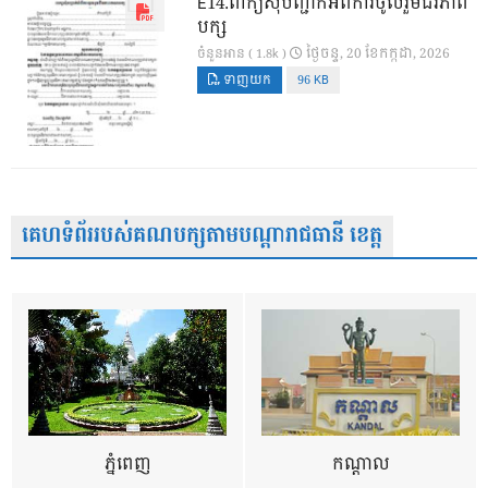
E14.ពាក្យសុំបញ្ជាក់អំពីការចូលរួមជីវភាព
បក្ស
ថ្ងៃ​ចន្ទ, 20 ខែ​កក្កដា, 2026
ចំនួនអាន ( 1.8k )
ទាញយក
96 KB
គេហទំព័ររបស់គណបក្សតាមបណ្តារាជធានី ខេត្ត
ភ្នំពេញ
កណ្តាល