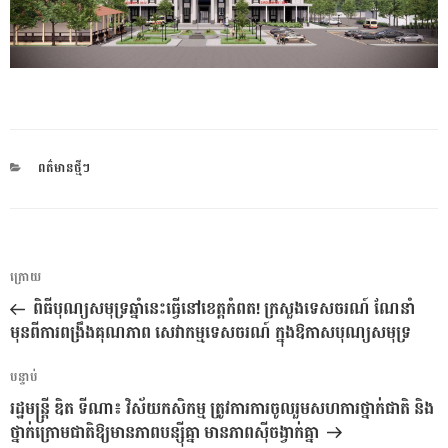
CATEGORIES
ពត៌មានថ្មីៗ
ការ​
អត្ថបទ
ក្រោយ
នាំទិស​
មុន
ពិធីបុណ្យសមុទ្រឆ្នាំនេះធ្វើនៅខេត្តកំពត! ក្រសួងទេសចរណ៍ ណែនាំ
ប្រកាស
មុនពីការពង្រឹងគុណភាព សេវាកម្មទេសចរណ៍ ក្នុងឱកាសបុណ្យសមុទ្រ
អត្ថបទ
បន្ទាប់
បន្ទាប់
រដ្ឋមន្ត្រី ឌិត ទីណា៖ វិស័យកសិកម្ម ត្រូវការការចូលរួមសហការថ្នាក់ជាតិ និង
ថ្នាក់ក្រោមជាតិឱ្យមានភាពបន្សុីគ្នា មានភាពស៊ីចង្វាក់គ្នា