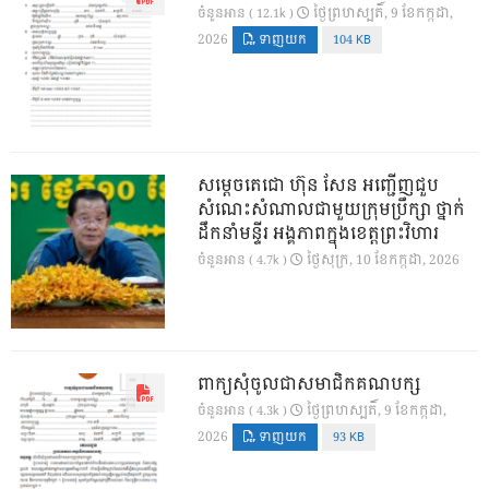
ថ្ងៃ​ព្រហស្បតិ៍, 9 ខែ​កក្កដា,
ចំនួនអាន ( 12.1k )
2026
ទាញយក
104 KB
សម្តេចតេជោ ហ៊ុន សែន អញ្ជើញជួប
សំណេះសំណាលជាមួយក្រុមប្រឹក្សា ថ្នាក់
ដឹកនាំមន្ទីរ អង្គភាពក្នុងខេត្តព្រះវិហារ
ថ្ងៃ​សុក្រ, 10 ខែ​កក្កដា, 2026
ចំនួនអាន ( 4.7k )
ពាក្យសុំចូលជាសមាជិកគណបក្ស
ថ្ងៃ​ព្រហស្បតិ៍, 9 ខែ​កក្កដា,
ចំនួនអាន ( 4.3k )
2026
ទាញយក
93 KB