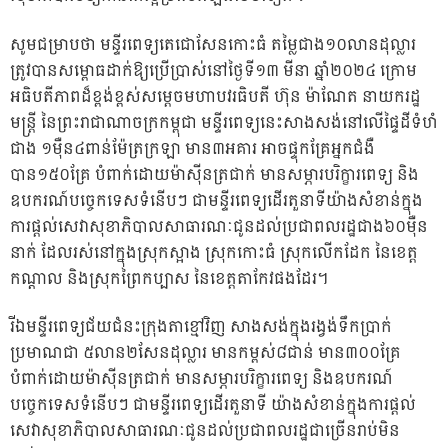
សូមជម្រាបថា មន្ទីរពេទ្យតេជោសែនកោះធំ តម្លៃជាង១០លានដុល្លារ
ត្រូវបានសម្ពោធដាក់ឱ្យប្រើប្រាស់នៅថ្ងៃទី១៣ មីនា ឆ្នាំ២០២៤ ក្រោម
អធិបតីភាពដ៏ខ្ពង់ខ្ពស់សម្តេចមហាបវរធិបតី ហ៊ុន ម៉ាណែត នាយករដ្ឋ
មន្ត្រី នៃព្រះរាជាណាចក្រកម្ពុជា មន្ទីរពេទ្យនេះសាងសង់នៅលើផ្ទៃដីទំហំ
ជាង ១ម៉ឺន៤ពាន់ម៉ែត្រក្រឡា មាន៣អគារ អាចផ្ទុកគ្រែអ្នកជំងឺ
បាន១៥០គ្រែ បំពាក់ដោយម៉ាស៊ីនត្រជាក់ មានសម្ភារបរិក្ខារពេទ្យ និង
ឧបករណ៍បច្ចេកទេសទំនើបៗ ជាមន្ទីរពេទ្យដើរតួនាទីយ៉ាងសំខាន់ក្នុង
ការ​ផ្តល់សេវាសុខាភិបាល​សាធារណៈជូនដល់ប្រជាពលរដ្ឋជាង៦០ម៉ឺន
នាក់ ដែលរស់នៅក្នុងស្រុកស្អាង ស្រុកកោះធំ ស្រុកលើក​ដែក នៃខេត្ត
កណ្តាល និងស្រុកព្រៃកប្បាស នៃខេត្តតាកែវផងដែរ។
រីឯមន្ទីរពេទ្យជ័យជំនះក្រុងតាខ្មៅវិញ សាងសង់ក្នុងរង្វង់ទឹកប្រាក់
ប្រមាណជា ៥លាន២សែនដុល្លារ មានកម្ពស់៨ជាន់ មាន៣០០គ្រែ
បំពាក់ដោយម៉ាស៊ីនត្រជាក់ មានសម្ភារបរិក្ខារពេទ្យ និងឧបករណ៍
បច្ចេកទេសទំនើបៗ ជាមន្ទីរពេទ្យដើរតួនាទី យ៉ាងសំខាន់ក្នុងការ​ផ្តល់
សេវាសុខាភិបាល​សាធារណៈជូនដល់ប្រជាពលរដ្ឋជាច្រើនរាប់មិន