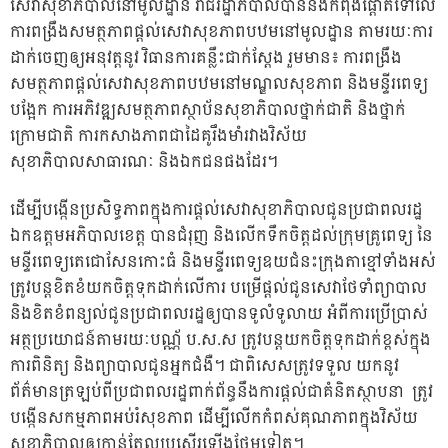
សេវាសុខាភិបាលនៅមូលដ្ឋាន រាជរដ្ឋាភិបាលបាននិងកំពុងផ្តោតទៅលើ
ការពង្រឹងសមត្ថភាពផ្តល់សេវាសុខភាពបឋមនៅមូលដ្ឋាន តាមរយៈការ
ដាក់ចេញឲ្យអនុវត្តនូវ វិធានការគន្លឹះជាក់ស្តែង រួមមាន៖ ការពង្រឹង
សមត្ថភាពផ្តល់សេវាសុខភាពបឋមនៅមណ្ឌលសុខភាព និងមន្ទីរពេទ្យ
បង្អែក ការអភិវឌ្ឍសមត្ថភាពស្ថាប័នសុខាភិបាលថ្នាក់ជាតិ និងថ្នាក់
ក្រោមជាតិ ការកសាងភាពជាដៃគូរឹងមាំរវាងវិស័យ
សុខាភិបាលសាធារណៈ និងឯកជនផងដែរ។
ដើម្បីបង្កើនប្រសិទ្ធភាពក្នុងការផ្តល់សេវាសុខាភិបាលជូនប្រជាពលរដ្ឋ
ឯកឧត្តមអភិបាលខេត្ត បានជំរុញ និងលើកទឹកចិត្តដល់ក្រុមគ្រូពេទ្យ នៃ
មន្ទីរពេទ្យតេជោសែនកោះធំ និងមន្ទីរពេទ្យឧយជំនះក្រុងតាខ្មៅទាំងអស់
ត្រូវបន្តខិតខំយកចិត្តទុកដាក់លើការ បម្រើផ្តល់ជូនសេវាថែទាំព្យាបាល
និងខិតខំពន្យល់ជូនប្រជាពលរដ្ឋឲ្យបានទូលំទូលាយ អំពីការប្រើប្រាស់
អត្ថប្រយោជន៍តាមរយៈបណ្ណ័ ប.ស.ស ត្រូវបន្តយកចិត្តទុកដាក់ខ្ពស់ក្នុង
ការពិនិត្យ និងព្យាបាលជូនអ្នកជំងឺ។ ជាពិសេសត្រូវទទួល យកនូវ
ព័ត៌មានត្រឡប់ពីប្រជាពលរដ្ឋពាក់ព័ន្ធនឹងការផ្តល់ជាគំនិតស្ថាបនា ត្រូវ
បង្កើនសកម្មភាពអប់រំសុខភាព ដើម្បីលើកកំពស់គុណភាពក្នុងវិស័យ
សុខាភិបាលឲ្យកាន់តែល្អប្រសើរឡើងថែមទៀត។