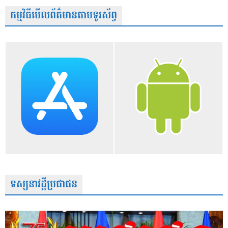
កម្មវិធីមើលព័ត៌មានតាមទូរស័ព្វ
ទស្សនាវដ្តីប្រជាជន