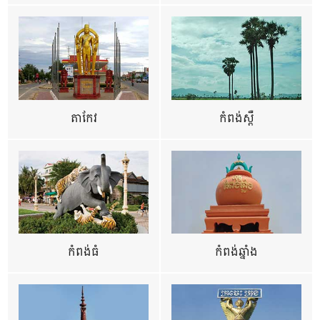
តាកែវ
កំពង់ស្ពឺ
កំពង់ធំ
កំពង់ឆ្នាំង