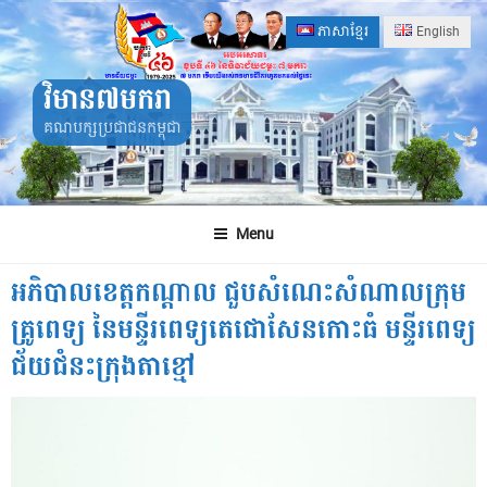
Skip
ភាសាខ្មែរ
English
to
content
វិមាន៧មករា
គណបក្សប្រជាជនកម្ពុជា
Menu
អភិបាលខេត្តកណ្តាល ជួបសំណេះសំណាលក្រុម
គ្រូពេទ្យ នៃមន្ទីរពេទ្យតេជោសែនកោះធំ មន្ទីរពេទ្យ
ជ័យជំនះក្រុងតាខ្មៅ