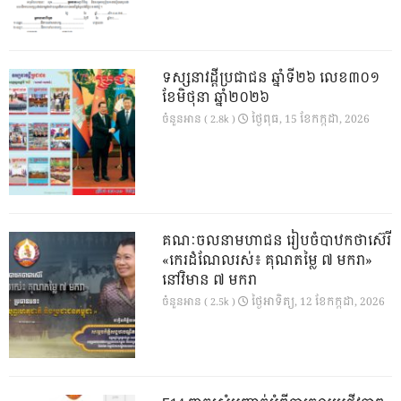
ទស្សនាវដ្ដីប្រជាជន ឆ្នាំទី២៦ លេខ៣០១
ខែមិថុនា ឆ្នាំ២០២៦
ថ្ងៃ​ពុធ, 15 ខែ​កក្កដា, 2026
ចំនួនអាន ( 2.8k )
គណៈចលនាមហាជន រៀបចំបាឋកថាស៊េរី
«កេរដំណែលរស់៖ គុណតម្លៃ ៧ មករា»
នៅវិមាន ៧ មករា
ថ្ងៃ​អាទិត្យ, 12 ខែ​កក្កដា, 2026
ចំនួនអាន ( 2.5k )