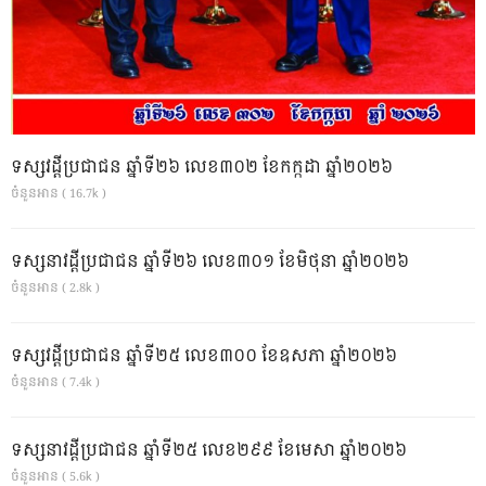
ទស្សវដ្តីប្រជាជន ឆ្នាំទី២៦ លេខ៣០២ ខែកក្កដា ឆ្នាំ២០២៦
ចំនួនអាន ( 16.7k )
ទស្សនាវដ្ដីប្រជាជន ឆ្នាំទី២៦ លេខ៣០១ ខែមិថុនា ឆ្នាំ២០២៦
ចំនួនអាន ( 2.8k )
ទស្សវដ្តីប្រជាជន ឆ្នាំទី២៥ លេខ៣០០ ខែឧសភា ឆ្នាំ២០២៦
ចំនួនអាន ( 7.4k )
ទស្សនាវដ្ដីប្រជាជន ឆ្នាំទី២៥ លេខ២៩៩ ខែមេសា ឆ្នាំ២០២៦
ចំនួនអាន ( 5.6k )