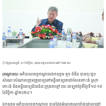
POSTED
ថ្ងៃ​ព្រហស្បតិ៍, 21 ខែ​វិច្ឆិកា, 2024
អត្ថបទដោយ
MET KIM AU
ON
(កណ្តាល)៖
អភិបាលខេត្តកណ្ដាលឯកឧត្តម គួច ចំរើន បានចុះជួប
សំណេះសំណាលក្រុមគ្រូពេទ្យនៅមន្ទីរពេទ្យតេជោសែនកោះធំ ស្រុក
កោះធំ និងមន្ទីរពេទ្យជ័យជំនះក្រុងតាខ្មៅ រយៈពេឡ២ថ្ងៃគឺថ្ងៃទី១៨-១៩
ខែវិច្ឆិកា ឆ្នាំ២០២៤។
ឯកឧត្តម អភិបាលខេត្តកណ្ដាល បានថ្លែងអំណរគុណយ៉ាងជ្រាលជ្រៅ