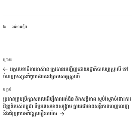
CATEGORIES
ពត៌មានថ្មីៗ
ការ​
អត្ថបទ
ក្រោយ
នាំទិស​
មុន
អគ្គលេខាធិការអាស៊ាន ត្រូវបានអញ្ជើញដោយរដ្ឋាភិបាលអូស្ត្រាលី ទៅ
ប្រកាស
បំពេញទស្សនកិច្ចការងារនៅប្រទេសអូស្ត្រាលី
អត្ថបទ
បន្ទាប់
បន្ទាប់
ប្រធានក្រុមប្រឹក្សាសកលដើម្បីភាពអត់ឱន និងសន្តិភាព ស្ញប់ស្ញែងចំពោះការ
វិវឌ្ឍន៍របស់កម្ពុជា ពីប្រទេសមានសង្គ្រាម ក្លាយជាមានសន្តិភាពពេញលេញ
និងជំរុញការអភិវឌ្ឍលឿនរហ័ស