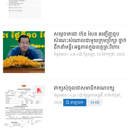
សម្តេចតេជោ ហ៊ុន សែន អញ្ជើញជួប
សំណេះសំណាលជាមួយក្រុមប្រឹក្សា ថ្នាក់
ដឹកនាំមន្ទីរ អង្គភាពក្នុងខេត្តព្រះវិហារ
ថ្ងៃ​សុក្រ, 10 ខែ​កក្កដា, 2026
ចំនួនអាន ( 4.5k )
ពាក្យសុំចូលជាសមាជិកគណបក្ស
ថ្ងៃ​ព្រហស្បតិ៍, 9 ខែ​កក្កដា,
ចំនួនអាន ( 4.2k )
2026
ទាញយក
93 KB