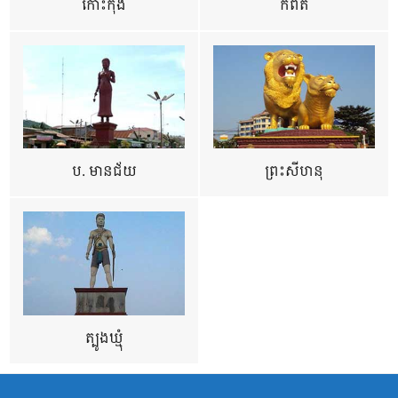
កោះកុង
កំពត
ប. មានជ័យ
ព្រះសីហនុ
ត្បូងឃ្មុំ