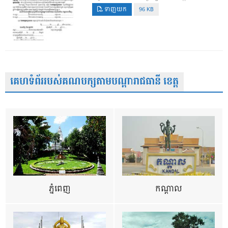
ទាញយក
96 KB
គេហទំព័ររបស់គណបក្សតាមបណ្តារាជធានី ខេត្ត
ភ្នំពេញ
កណ្តាល