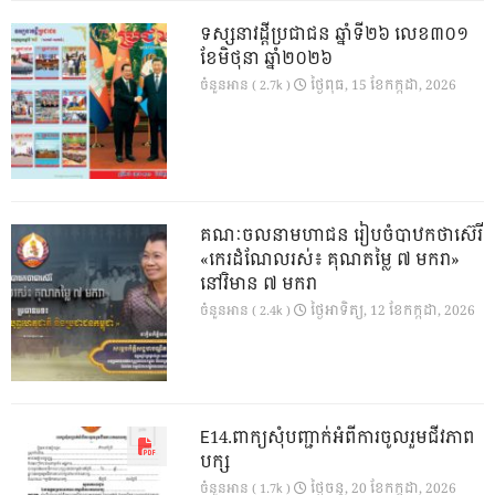
ទស្សនាវដ្ដីប្រជាជន ឆ្នាំទី២៦ លេខ៣០១
ខែមិថុនា ឆ្នាំ២០២៦
ថ្ងៃ​ពុធ, 15 ខែ​កក្កដា, 2026
ចំនួនអាន ( 2.7k )
គណៈចលនាមហាជន រៀបចំបាឋកថាស៊េរី
«កេរដំណែលរស់៖ គុណតម្លៃ ៧ មករា»
នៅវិមាន ៧ មករា
ថ្ងៃ​អាទិត្យ, 12 ខែ​កក្កដា, 2026
ចំនួនអាន ( 2.4k )
E14.ពាក្យសុំបញ្ជាក់អំពីការចូលរួមជីវភាព
បក្ស
ថ្ងៃ​ចន្ទ, 20 ខែ​កក្កដា, 2026
ចំនួនអាន ( 1.7k )