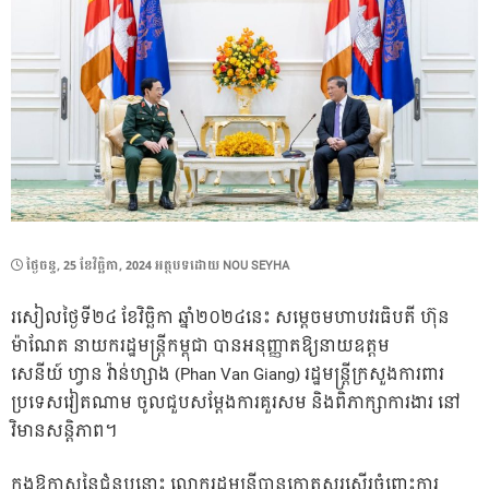
POSTED
ថ្ងៃ​ចន្ទ, 25 ខែ​វិច្ឆិកា, 2024
អត្ថបទដោយ
NOU SEYHA
ON
រសៀលថ្ងៃទី២៤ ខែវិច្ឆិកា ឆ្នាំ២០២៤នេះ សម្ដេចមហាបវរធិបតី ហ៊ុន
ម៉ាណែត នាយករដ្ឋមន្ត្រីកម្ពុជា បានអនុញ្ញាតឱ្យនាយឧត្តម
សេនីយ៍ ហ្វាន វ៉ាន់ហ្សាង (Phan Van Giang) រដ្ឋមន្ត្រីក្រសួងការពារ
ប្រទេសវៀតណាម ចូលជួបសម្ដែងការគួរសម និងពិភាក្សាការងារ នៅ
វិមានសន្ដិភាព។
ក្នុងឱកាសនៃជំនួបនោះ លោករដ្ឋមន្ត្រីបានកោតសរសេីរចំពោះការ