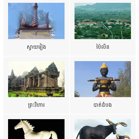
ស្វាយរៀង
ប៉ៃលិន
ព្រះវិហារ
បាត់ដំបង