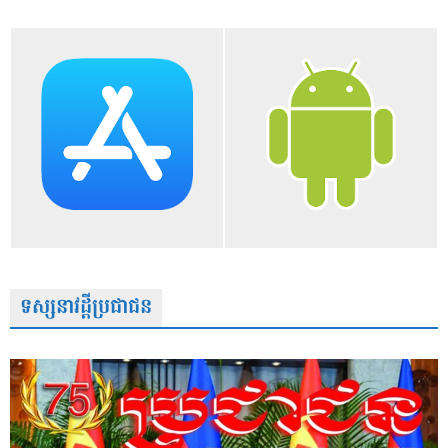
ទស្សនាវដ្តីប្រជាជន