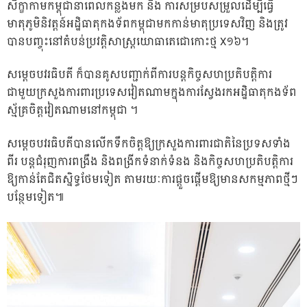
សិក្ខាកាមកម្ពុជានាពេលកន្លងមក​ និង ការសម្របសម្រួលដើម្បីធ្វើ
មាតុភូមិនិវត្តន៍អដ្ឋិធាតុកងទ័ព​កម្ពុជាមក​កាន់មាតុ​ប្រទេសវិញ​ និងត្រូវ
បានបញ្ចុះនៅតំបន់ប្រវត្តិសាស្ត្រយោធាតេជោកោះថ្ម X១៦។
សម្ដេចបវរធិបតី ក៏បានគូសបញ្ជាក់ពីការបន្តកិច្ចសហប្រតិបត្តិការ
ជាមួយក្រសួង​ការ​ពារ​ប្រទេសវៀតណាមក្នុងការស្វែងរកអដ្ឋិធាតុកងទ័ព
ស្ម័គ្រចិត្តវៀត​ណាមនៅ​កម្ពុជា ។
សម្តេច​បវរ​ធិបតី​បានលើកទឹកចិត្តឱ្យក្រសួងការពារជាតិនៃប្រទសទាំង
ពីរ បន្តជំរុញ​ការ​ពង្រឹង​ និងពង្រីកទំនាក់ទំនង និងកិច្ចសហប្រតិបត្តិការ
ឱ្យកាន់តែជិតស្និទ្ធ​ថែម​ទៀត តាមរយៈការផ្ដួចផ្ដើមឱ្យមានសកម្មភាពថ្មីៗ
បន្ថែមទៀត៕