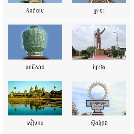
កំពង់ចាម
ក្រចេះ
ពោធិ៍សាត់
ព្រៃវែង
សៀមរាប
ស្ទឹងត្រែង