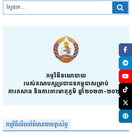
ស្វែ
កម្មវិធីមើលព័ត៌មានតាមទូរស័ព្វ