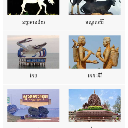
ឧត្ដរមានជ័យ
មណ្ឌលគីរី
កែប
រតនៈគីរី