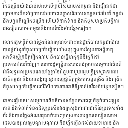
រីកចម្រើន​យ៉ាង​ឆាប់រហ័សលើគ្រប់វិស័យរបស់កម្ពុជា និងជឿជាក់ថា
ក្រោមការដឹកនាំប្រកបដោយ​ភាព​ឈ្លាសវៃរបស់សម្ដេចបវរធិបតី កម្ពុជា
នឹងបន្តអភិវឌ្ឍរីកចម្រើន ហើយ​ទំនាក់​ទំនង និងកិច្ចសហប្រតិបត្តិការ
រវាងវៀតណាម-កម្ពុជា​នឹងកាន់តែរឹងមាំ​បន្ថែម​ទៀត។
លោករដ្ឋមន្ត្រីក៏បានថ្លែងអំណរគុណចំពោះរាជរដ្ឋាភិបាលកម្ពុជាដែល
បានផ្ដល់នូវកិច្ចសហប្រតិបត្តិការយ៉ាងល្អ ក្នុងការស្វែងរកអដ្ឋិធាតុ
កងទ័ពស្ម័គ្រចិត្តវៀតណាម និង​បានធ្វើមាតុភូមិនិវត្តន៍ទៅ
ប្រទេសកំណើតវិញ។ លោករដ្ឋមន្ត្រីបានគោរព​ជម្រាប​សម្ដេចបវរធិបតី
អំពីលទ្ធផលប្រកបដោយផ្លែផ្កានៃជំនួប​ជាមួយរដ្ឋមន្ត្រី​ក្រសួង​ការពារ
ជាតិកម្ពុជា និងបានបង្ហាញនូវការប្ដេជ្ញាចិត្តក្នុងការបន្តពង្រឹង និងពង្រីក
កិច្ចសហប្រតិបត្តិការលើវិស័យការពារជាតិឱ្យកាន់តែរឹងមាំបន្ថែមទៀត។
ជាការឆ្លើយតប សម្ដេចបវរធិបតីបានសម្ដែងការពេញចិត្តចំពោះវឌ្ឍន
ភាព និង​ទំនាក់​ទំនងដ៏ល្អប្រសើររវាងក្រសួងការពារជាតិនៃប្រទេសទាំង
ពីរ និងបានថ្លែង​អំណរ​គុណចំពោះក្រសួងការពារប្រទេសវៀតណាម​
ដែលបានផ្ដល់វគ្គបណ្ដុះ​បណ្ដាល និងហ្វឹកហ្វឺនដល់នាយទាហាន និង