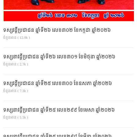
ទស្សវដ្តីប្រជាជន ឆ្នាំទី២៦ លេខ៣០២ ខែកក្កដា ឆ្នាំ២០២៦
ចំនួនអាន ( 12.9k )
ទស្សនាវដ្ដីប្រជាជន ឆ្នាំទី២៦ លេខ៣០១ ខែមិថុនា ឆ្នាំ២០២៦
ចំនួនអាន ( 2.7k )
ទស្សវដ្តីប្រជាជន ឆ្នាំទី២៥ លេខ៣០០ ខែឧសភា ឆ្នាំ២០២៦
ចំនួនអាន ( 7.3k )
ទស្សនាវដ្ដីប្រជាជន ឆ្នាំទី២៥ លេខ២៩៩ ខែមេសា ឆ្នាំ២០២៦
ចំនួនអាន ( 5.5k )
ទស្សនាវដ្ដីប្រជាជន ឆ្នាំទី២៥ លេខ២៩៨ ខែមីនា ឆ្នាំ២០២៦