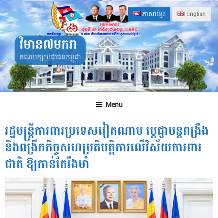
Skip
ភាសាខ្មែរ
English
to
content
វិមាន៧មករា
គណបក្សប្រជាជនកម្ពុជា
Menu
រដ្ឋមន្ត្រីការពារប្រទេសវៀតណាម ប្ដេជ្ញាបន្តពង្រឹង
និងពង្រីកកិច្ចសហប្រតិបត្តិការ​លេីវិស័យការពារ
ជាតិ​ ឱ្យកាន់តែរឹងមាំ