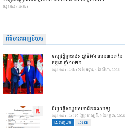
ចំនួនអាន ( 10.3k )
ព័ត៌មានពេញនិយម
ទស្សវដ្តីប្រជាជន ឆ្នាំទី២៦ លេខ៣០២ ខែ
កក្កដា ឆ្នាំ២០២៦
ថ្ងៃ​អង្គារ, 4 ខែ​សីហា, 2026
ចំនួនអាន ( 12.9k )
ជីវប្រវត្តិសង្ខេបសមាជិកគណបក្ស
ថ្ងៃ​ព្រហស្បតិ៍, 9 ខែ​កក្កដា, 2026
ចំនួនអាន ( 12k )
ទាញយក
104 KB