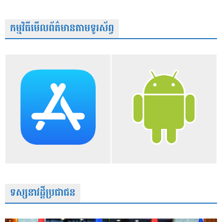
កម្មវិធីមើលព័ត៌មានតាមទូរស័ព្វ
ទស្សនាវដ្តីប្រជាជន