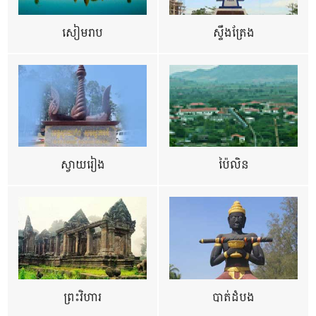
សៀមរាប
ស្ទឹងត្រែង
ស្វាយរៀង
ប៉ៃលិន
ព្រះវិហារ
បាត់ដំបង