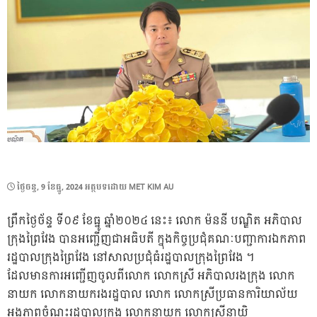
POSTED
ថ្ងៃ​ចន្ទ, 9 ខែ​ធ្នូ, 2024
អត្ថបទដោយ
MET KIM AU
ON
ព្រឹកថ្ងៃច័ន្ទ ទី០៩ ខែធ្នូ ឆ្នាំ២០២៤ នេះ៖ លោក ម៉ននី បណ្ឌិត អភិបាល
ក្រុងព្រៃវែង បានអញ្ជើញជាអធិបតី ក្នុងកិច្ចប្រជុំគណៈបញ្ជាការឯកភាព
រដ្ឋបាលក្រុងព្រៃវែង នៅសាលប្រជុំធំរដ្ឋបាលក្រុងព្រៃវែង ។
ដែលមានការអញ្ជើញចូលពីលោក លោកស្រី អភិបាលរងក្រុង លោក
នាយក លោកនាយករងរដ្ឋបាល លោក លោកស្រីប្រធានការិយាល័យ
អង្គភាពចំណុះរដ្ឋបាលក្រុង លោកនាយក លោកស្រីនាយិ