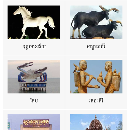
ឧត្ដរមានជ័យ
មណ្ឌលគីរី
កែប
រតនៈគីរី