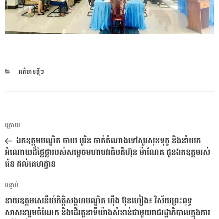
CATEGORIES
ពត៌មានថ្មីៗ
ការ​
អត្ថបទ
ក្រោយ
នាំទិស​
មុន
ឯកឧត្តមបណ្ឌិត ចាយ បូរិន ចាត់តំណាងទៅសួរសុខទុក្ខ និងនាំយក
ប្រកាស
អំណោយដ៏ថ្លៃថ្លារបស់សម្តេចមហាបវរធិបតីហ៊ុន ម៉ាណែត ជូនឯកឧត្តមរស់
រ៉េន ដល់គេហដ្ឋាន
អត្ថបទ
បន្ទាប់
បន្ទាប់
នាយឧត្តមសេនីយ៍កិត្តិសង្គហបណ្ឌិត ហ៊ីង ប៊ុនហៀង៖ វិស័យព្រះពុទ្ធ
សាសនារួមចំណែក និងដើរតួនាទីយ៉ាងសំខាន់ជាមួយរាជរដ្ឋាភិបាលក្នុងការ