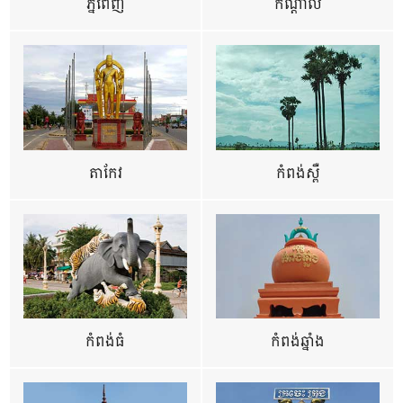
ភ្នំពេញ
កណ្តាល
តាកែវ
កំពង់ស្ពឺ
កំពង់ធំ
កំពង់ឆ្នាំង