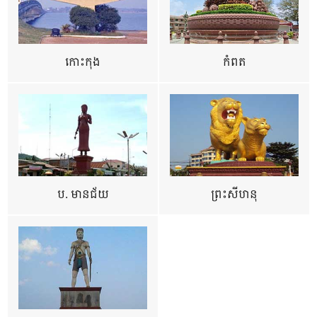
កោះកុង
កំពត
ប. មានជ័យ
ព្រះសីហនុ