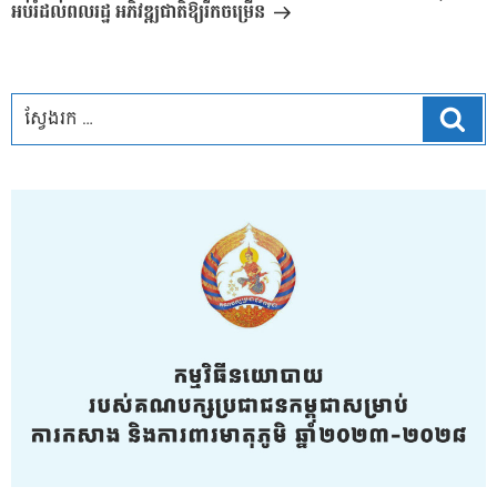
អប់រំដល់ពលរដ្ឋ អភិវឌ្ឍជាតិឱ្យរីកចម្រើន
ស្វែ