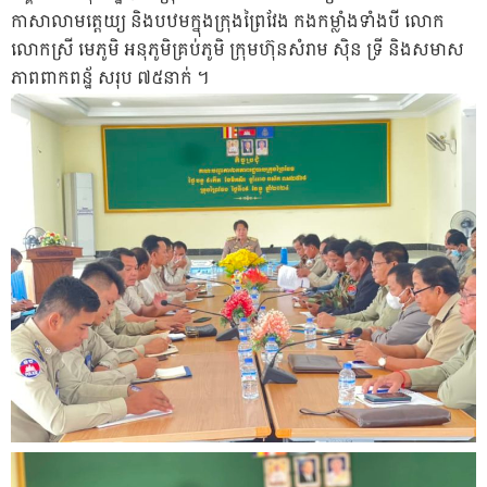
កាសាលាមត្តេយ្យ និងបឋមក្នុងក្រុងព្រៃវែង កងកម្លាំងទាំងបី លោក
លោកស្រី មេភូមិ អនុភូមិគ្រប់ភូមិ ក្រុមហ៊ុនសំរាម ស៊ិន ទ្រី និងសមាស
ភាពពាកពន្ឋ័ សរុប ៧៥នាក់ ។