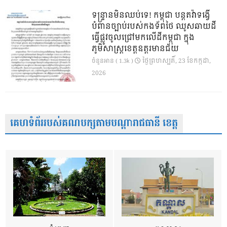
ទន្ទ្រានមិនឈប់ទេ! កម្ពុជា បន្តតវ៉ាទង្វើ
បំពានច្បាប់របស់កងទ័ពថៃ ឈូសឆាយដី
ធ្វើផ្លូវចូលជ្រៅមកលើដីកម្ពុជា ក្នុង
ភូមិសាស្ត្រខេត្តឧត្តរមានជ័យ
ថ្ងៃ​ព្រហស្បតិ៍, 23 ខែ​កក្កដា,
ចំនួនអាន ( 1.3k )
2026
គេហទំព័ររបស់គណបក្សតាមបណ្តារាជធានី ខេត្ត