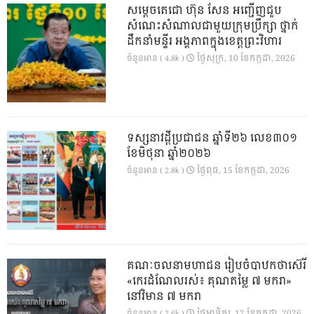
សម្តេចតេជោ ហ៊ុន សែន អញ្ជើញជួប
សំណេះសំណាលជាមួយក្រុមប្រឹក្សា ថ្នាក់
ដឹកនាំមន្ទីរ អង្គភាពក្នុងខេត្តព្រះវិហារ
ថ្ងៃ​សុក្រ, 10 ខែ​កក្កដា, 2026
ចំនួនអាន ( 4.8k )
ទស្សនាវដ្ដីប្រជាជន ឆ្នាំទី២៦ លេខ៣០១
ខែមិថុនា ឆ្នាំ២០២៦
ថ្ងៃ​ពុធ, 15 ខែ​កក្កដា, 2026
ចំនួនអាន ( 2.8k )
គណៈចលនាមហាជន រៀបចំបាឋកថាស៊េរី
«កេរដំណែលរស់៖ គុណតម្លៃ ៧ មករា»
នៅវិមាន ៧ មករា
ថ្ងៃ​អាទិត្យ, 12 ខែ​កក្កដា, 2026
ចំនួនអាន ( 2.6k )