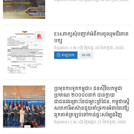
E14.ពាក្យសុំបញ្ជាក់អំពីការចូលរួមជីវភាព
បក្ស
ថ្ងៃ​ចន្ទ, 20 ខែ​កក្កដា, 2026
ចំនួនអាន ( 1.9k )
ទាញយក
96 KB
ប្រមុខការទូតកម្ពុជា៖ ជនស៊ីវិលកម្ពុជា
ប្រមាណ ២០០០០នាក់ បានក្លាយ
ជាជនរងគ្រោះនៃជម្លោះព្រំដែន, កម្ពុជាស្នើ
សហការីអាស៊ានជួយគាំទ្រការអំពាវនាវឱ្យ
ពួកគាត់ត្រឡប់ទៅកាន់ផ្ទះសម្បែងវិញ
ថ្ងៃ​អង្គារ, 21 ខែ​កក្កដា, 2026
ចំនួនអាន ( 1.5k )