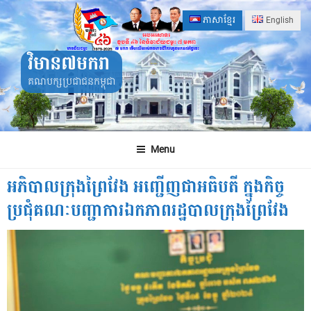
Skip
ភាសាខ្មែរ
English
to
content
វិមាន៧មករា
គណបក្សប្រជាជនកម្ពុជា
Menu
អភិបាលក្រុងព្រៃវែង អញ្ជើញជាអធិបតី ក្នុងកិច្ច
ប្រជុំគណៈបញ្ជាការឯកភាពរដ្ឋបាលក្រុងព្រៃវែង