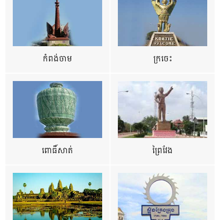
កំពង់ចាម
ក្រចេះ
ពោធិ៍សាត់
ព្រៃវែង