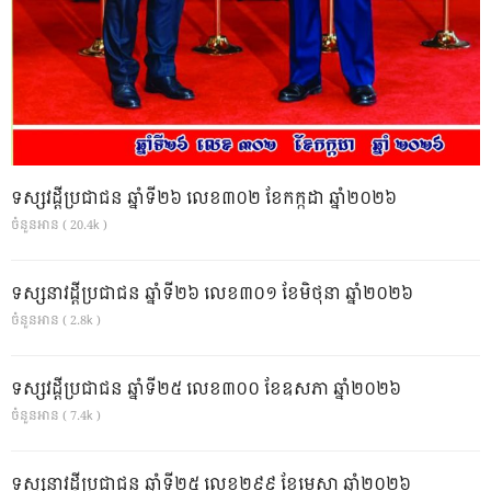
ទស្សវដ្តីប្រជាជន ឆ្នាំទី២៦ លេខ៣០២ ខែកក្កដា ឆ្នាំ២០២៦
ចំនួនអាន ( 20.4k )
ទស្សនាវដ្ដីប្រជាជន ឆ្នាំទី២៦ លេខ៣០១ ខែមិថុនា ឆ្នាំ២០២៦
ចំនួនអាន ( 2.8k )
ទស្សវដ្តីប្រជាជន ឆ្នាំទី២៥ លេខ៣០០ ខែឧសភា ឆ្នាំ២០២៦
ចំនួនអាន ( 7.4k )
ទស្សនាវដ្ដីប្រជាជន ឆ្នាំទី២៥ លេខ២៩៩ ខែមេសា ឆ្នាំ២០២៦