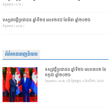
ចំនួនអាន ( 5.7k )
ទស្សនាវដ្ដីប្រជាជន ឆ្នាំទី២៥ លេខ២៩៨ ខែមីនា ឆ្នាំ២០២៦
ចំនួនអាន ( 10.5k )
ព័ត៌មានពេញនិយម
ទស្សវដ្តីប្រជាជន ឆ្នាំទី២៦ លេខ៣០២ ខែ
កក្កដា ឆ្នាំ២០២៦
ថ្ងៃ​អង្គារ, 4 ខែ​សីហា, 2026
ចំនួនអាន ( 20.4k )