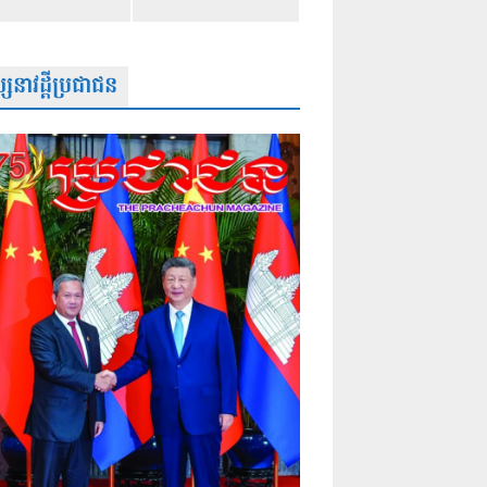
សនាវដ្តីប្រជាជន