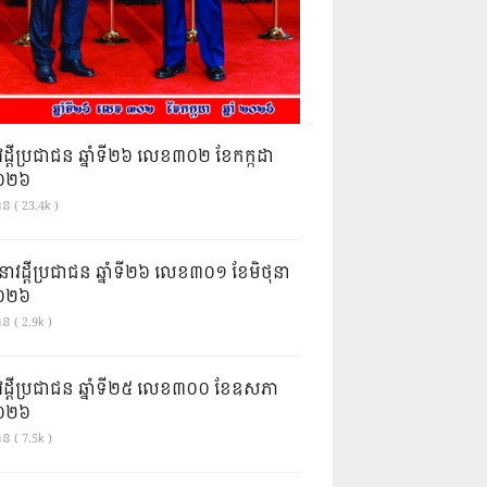
វដ្តីប្រជាជន ឆ្នាំទី២៦ លេខ៣០២ ខែកក្កដា
ំ២០២៦
ាន ( 23.4k )
នាវដ្ដីប្រជាជន ឆ្នាំទី២៦ លេខ៣០១ ខែមិថុនា
ំ២០២៦
ន ( 2.9k )
វដ្តីប្រជាជន ឆ្នាំទី២៥ លេខ៣០០ ខែឧសភា
ំ២០២៦
ន ( 7.5k )