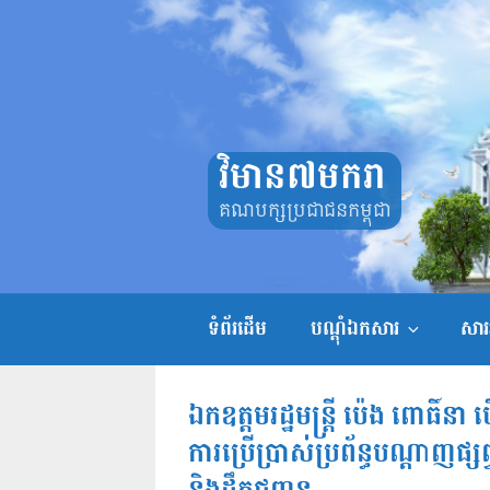
Skip
to
content
វិមាន៧មករា
គណបក្សប្រជាជនកម្ពុជា
ទំព័រដើម
បណ្តុំឯកសារ
សាររ
ឯកឧត្តមរដ្ឋមន្ត្រី ប៉េង ពោធិ៍នា
ការប្រើប្រាស់ប្រព័ន្ធបណ្តាញផ