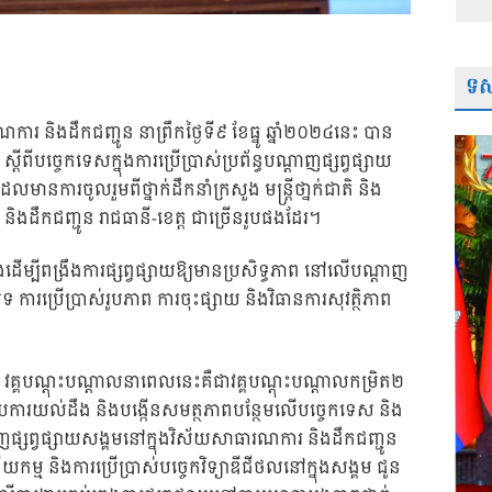
ទស្
ណការ និងដឹកជញ្ជូន នាព្រឹកថ្ងៃទី៩ ខែធ្នូ ឆ្នាំ២០២៤នេះ បាន
តីពីបច្ចេកទេសក្នុងការប្រើប្រាស់​ប្រព័ន្ធបណ្តាញផ្សព្វផ្សាយ
ានការចូលរួមពីថ្នាក់ដឹកនាំក្រសួង មន្ត្រីថា្នក់ជាតិ និង
និងដឹកជញ្ជូន រាជធានី-ខេត្ត ជាច្រើនរូបផងដែរ។
ើម្បីពង្រឹងការផ្សព្វផ្សាយឱ្យមានប្រសិទ្ធភាព នៅលើបណ្តាញ
រប្រើប្រាស់រូបភាព ការចុះផ្សាយ និងវិធានការសុវត្ថិភាព
ថា វគ្គបណ្តុះបណ្តាលនាពេលនេះគឺជាវគ្គបណ្តុះបណ្តាលកម្រិត២
ការយល់ដឹង និងបង្កើនសមត្ថភាពបន្ថែមលើបច្ចេកទេស និង
ធបណ្តាញផ្សព្វផ្សាយសង្គមនៅក្នុងវិស័យសាធារណការ និងដឹកជញ្ជូន
ម្ម និងការប្រើប្រាស់បច្ចេកវិទ្យា​ឌីជីថលនៅក្នុងសង្គម ជូន