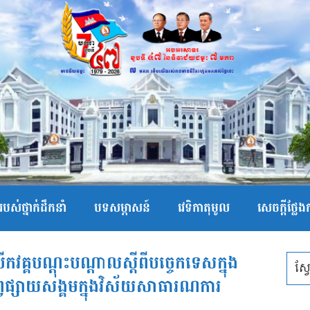
បស់ថ្នាក់ដឹកនាំ
បទសម្ភាសន៍
វេទិកាតុមូល
សេចក្ដីថ្លែ
 បើកវគ្គបណ្តុះបណ្តាលស្តីពីបច្ចេកទេសក្នុង
្សព្វផ្សាយសង្គមក្នុងវិស័យសាធារណការ