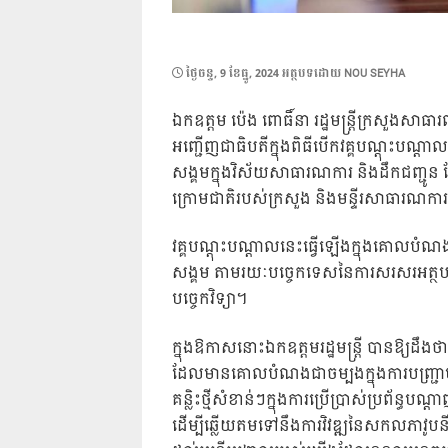
POSTED
ថ្ងៃ​ចន្ទ, 9 ខែ​ធ្នូ, 2024
អត្ថបទដោយ
NOU SEYHA
ON
ឯកឧត្តម ប៉េង ពោធិ៍នា រដ្ឋមន្ត្រីក្រសួងសាធារ
អញ្ជើញជាធិបតីក្នុងពិធីបើកវគ្គបណ្តុះបណ្តាល ស្
សង្គមក្នុងវិស័យសាធារណការ និងដឹកជញ្ជូន ដែលម
ក្រោមជាតិរបស់ក្រសួង និងមន្ទីរសាធារណការ 
វគ្គបណ្តុះបណ្តាលនេះធ្វើឡើងក្នុងគោលបំណងដ
សង្គម តាមរយៈបច្ចេកទេសនៃការសរសរអត្ថបទ កា
បច្ចេកវិទ្យា។
ក្នុងឱកាសនោះឯកឧត្តមរដ្ឋមន្រ្តី បានឱ្យដឹង
ដែលមានគោលបំណងជាចម្បងក្នុងការបញ្ជ្រាប
គន្លិះថ្មីសំខាន់ៗក្នុងការប្រើប្រាស់ប្រព័ន្
ដើម្បីឆ្លើយតមទៅនឹងការវិវឌ្ឍនៃសកលភាវូបនីយក