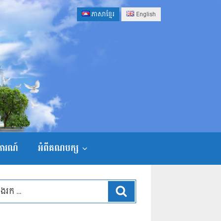
ភាសាខ្មែរ
English
ងការណ៍
អំពីគណបក្ស
ស្វែងរក