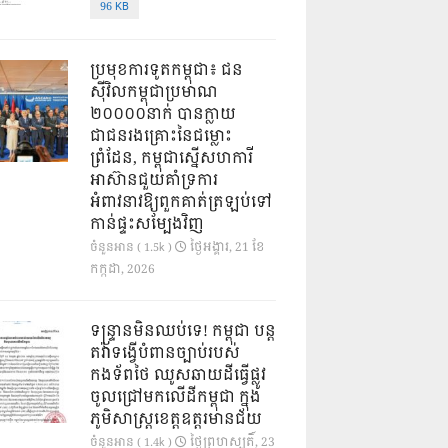
96 KB
ប្រមុខការទូតកម្ពុជា៖ ជន
ស៊ីវិលកម្ពុជាប្រមាណ
២០០០០នាក់ បានក្លាយ
ជាជនរងគ្រោះនៃជម្លោះ
ព្រំដែន, កម្ពុជាស្នើសហការី
អាស៊ានជួយគាំទ្រការ
អំពាវនាវឱ្យពួកគាត់ត្រឡប់ទៅ
កាន់ផ្ទះសម្បែងវិញ
ថ្ងៃ​អង្គារ, 21 ខែ​
ចំនួនអាន ( 1.5k )
កក្កដា, 2026
ទន្ទ្រានមិនឈប់ទេ! កម្ពុជា បន្ត
តវ៉ាទង្វើបំពានច្បាប់របស់
កងទ័ពថៃ ឈូសឆាយដីធ្វើផ្លូវ
ចូលជ្រៅមកលើដីកម្ពុជា ក្នុង
ភូមិសាស្ត្រខេត្តឧត្តរមានជ័យ
ថ្ងៃ​ព្រហស្បតិ៍, 23
ចំនួនអាន ( 1.4k )