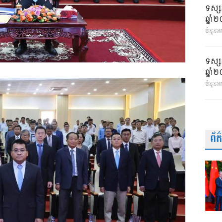
ទស្ស
ឆ្នា
ចំនួនអា
ទស្ស
ឆ្នា
ចំនួនអ
ព័