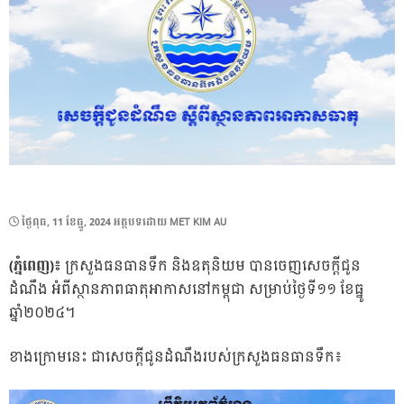
POSTED
ថ្ងៃ​ពុធ, 11 ខែ​ធ្នូ, 2024
អត្ថបទដោយ
MET KIM AU
ON
(ភ្នំពេញ)៖
ក្រសួងធនធានទឹក និងឧតុនិយម បានចេញសេចក្តីជូន
ដំណឹង អំពីស្ថានភាពធាតុអាកាសនៅកម្ពុជា សម្រាប់ថ្ងៃទី១១ ខែធ្នូ
ឆ្នាំ២០២៤។
ខាងក្រោមនេះ ជាសេចក្តីជូនដំណឹងរបស់ក្រសួងធនធានទឹក៖