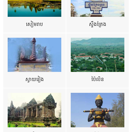
សៀមរាប
ស្ទឹងត្រែង
ស្វាយរៀង
ប៉ៃលិន