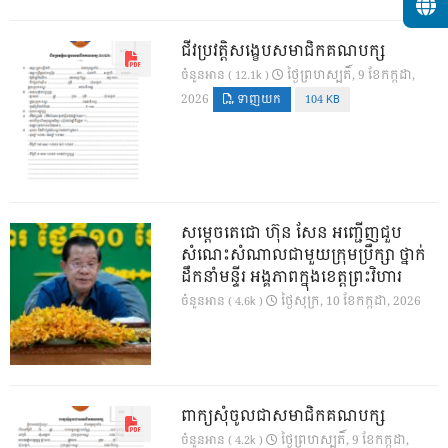
ជីវប្រវត្តិសង្ខេបសមាជិកគណបក្ស
ថ្ងៃ​ព្រហស្បតិ៍, 9 ខែ​កក្កដា,
ចំនួនអាន ( 12.1k )
2026
ទាញយក
104 KB
សម្តេចតេជោ ហ៊ុន សែន អញ្ជើញជួប
សំណេះសំណាលជាមួយក្រុមប្រឹក្សា ថ្នាក់
ដឹកនាំមន្ទីរ អង្គភាពក្នុងខេត្តព្រះវិហារ
ថ្ងៃ​សុក្រ, 10 ខែ​កក្កដា, 2026
ចំនួនអាន ( 4.6k )
ពាក្យសុំចូលជាសមាជិកគណបក្ស
ថ្ងៃ​ព្រហស្បតិ៍, 9 ខែ​កក្កដា,
ចំនួនអាន ( 4.2k )