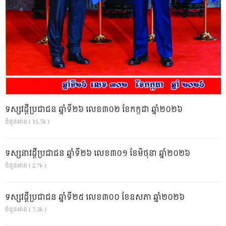
ទស្សវដ្តីប្រជាជន ឆ្នាំទី២៦ លេខ៣០២ ខែកក្កដា ឆ្នាំ២០២៦
ចំនួនអាន ( 15.7k )
ទស្សនាវដ្ដីប្រជាជន ឆ្នាំទី២៦ លេខ៣០១ ខែមិថុនា ឆ្នាំ២០២៦
ចំនួនអាន ( 2.7k )
ទស្សវដ្តីប្រជាជន ឆ្នាំទី២៥ លេខ៣០០ ខែឧសភា ឆ្នាំ២០២៦
ចំនួនអាន ( 7.3k )