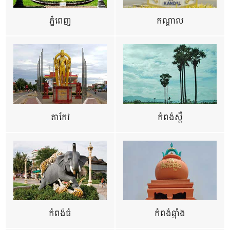
ភ្នំពេញ
កណ្តាល
តាកែវ
កំពង់ស្ពឺ
កំពង់ធំ
កំពង់ឆ្នាំង