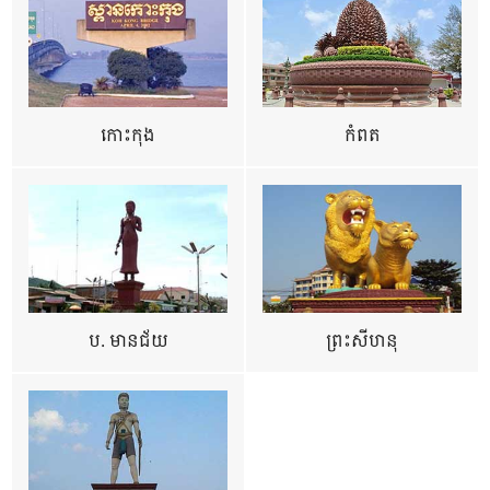
កោះកុង
កំពត
ប. មានជ័យ
ព្រះសីហនុ