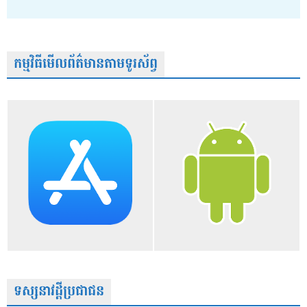
កម្មវិធីមើលព័ត៌មានតាមទូរស័ព្វ
ទស្សនាវដ្តីប្រជាជន