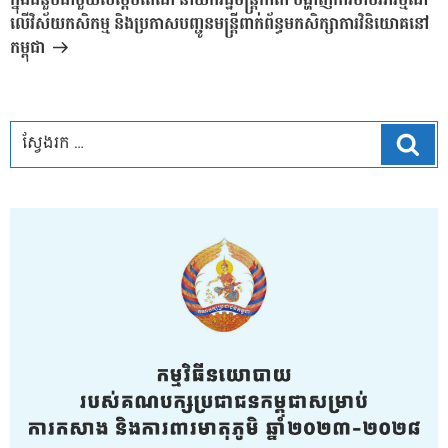
ក្នុងជំនួបជាមួយសម្តេចតេជោ ​នាយករដ្ឋមន្ត្រីកាតា បង្ហាញការចាប់​អារម្មណ៍​
លើវិស័យកសិកម្ម និងប្រកាសបញ្ជូនមន្ត្រីពាក់ព័ន្ធ​មកសិក្សា​ការវិនិយោគនៅ
កម្ពុជា
ស្វែ