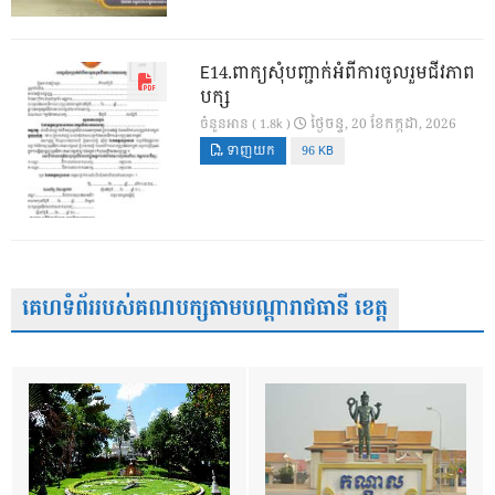
E14.ពាក្យសុំបញ្ជាក់អំពីការចូលរួមជីវភាព
បក្ស
ថ្ងៃ​ចន្ទ, 20 ខែ​កក្កដា, 2026
ចំនួនអាន ( 1.8k )
ទាញយក
96 KB
គេហទំព័ររបស់គណបក្សតាមបណ្តារាជធានី ខេត្ត