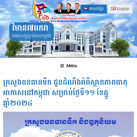
Skip
ភាសាខ្មែរ
English
to
content
វិមាន៧មករា
គណបក្សប្រជាជនកម្ពុជា
Menu
ក្រសួងធនធានទឹក ជូនដំណឹងអំពីស្ថានភាពធាតុ
អាកាសនៅកម្ពុជា សម្រាប់ថ្ងៃទី១១ ខែធ្នូ
ឆ្នាំ២០២៤