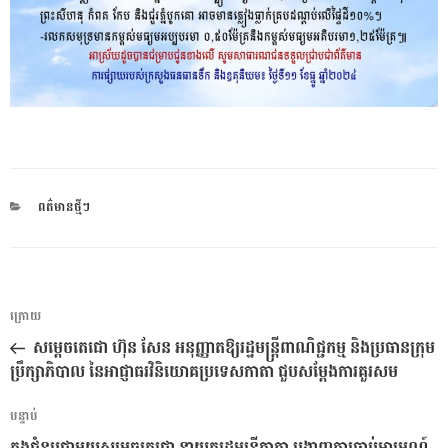
CATEGORIES
ពត៌មានថ្មីៗ
ការ​
អត្ថបទ
ក្រោយ
នាំទិស​
មុន
សម្តេចតេជោ ហ៊ុន សែន អនុញ្ញាតឱ្យរដ្ឋមន្ត្រីពាណិជ្ជកម្ម និងប្រធានក្រុម
ប្រកាស
ប្រឹក្សាភិបាល នៃអាជ្ញាធរវិនិយោគប្រទេសកាតា ជួបសម្តែងការគួរសម
អត្ថបទ
បន្ទាប់
បន្ទាប់