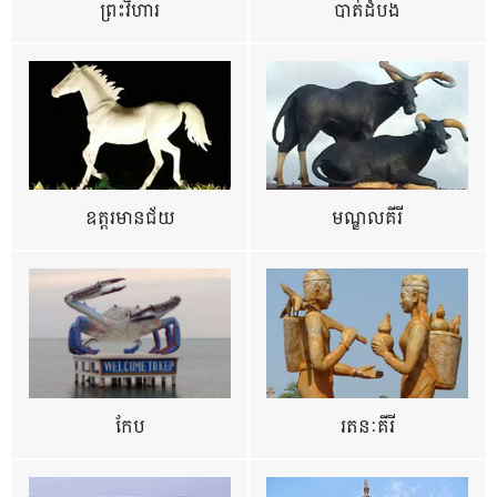
ព្រះវិហារ
បាត់ដំបង
ឧត្ដរមានជ័យ
មណ្ឌលគីរី
កែប
រតនៈគីរី