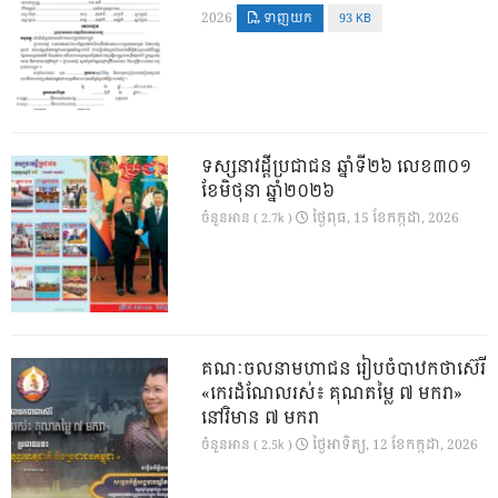
2026
ទាញយក
93 KB
ទស្សនាវដ្ដីប្រជាជន ឆ្នាំទី២៦ លេខ៣០១
ខែមិថុនា ឆ្នាំ២០២៦
ថ្ងៃ​ពុធ, 15 ខែ​កក្កដា, 2026
ចំនួនអាន ( 2.7k )
គណៈចលនាមហាជន រៀបចំបាឋកថាស៊េរី
«កេរដំណែលរស់៖ គុណតម្លៃ ៧ មករា»
នៅវិមាន ៧ មករា
ថ្ងៃ​អាទិត្យ, 12 ខែ​កក្កដា, 2026
ចំនួនអាន ( 2.5k )