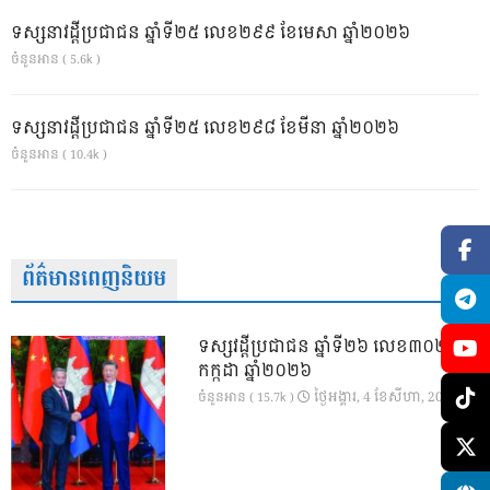
ទស្សនាវដ្ដីប្រជាជន ឆ្នាំទី២៥ លេខ២៩៩ ខែមេសា ឆ្នាំ២០២៦
ចំនួនអាន ( 5.6k )
ទស្សនាវដ្ដីប្រជាជន ឆ្នាំទី២៥ លេខ២៩៨ ខែមីនា ឆ្នាំ២០២៦
ចំនួនអាន ( 10.4k )
ព័ត៌មានពេញនិយម
ទស្សវដ្តីប្រជាជន ឆ្នាំទី២៦ លេខ៣០២ ខែ
កក្កដា ឆ្នាំ២០២៦
ថ្ងៃ​អង្គារ, 4 ខែ​សីហា, 2026
ចំនួនអាន ( 15.7k )