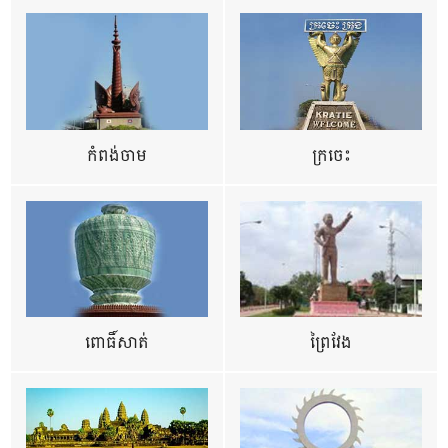
កំពង់ចាម
ក្រចេះ
ពោធិ៍សាត់
ព្រៃវែង