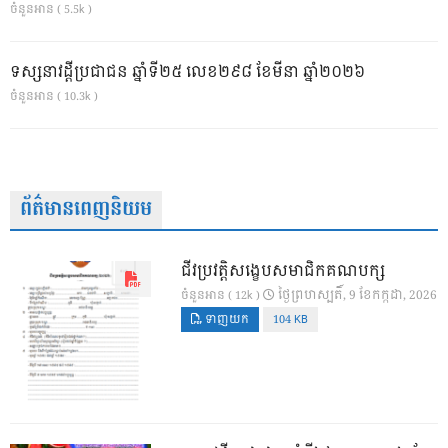
ចំនួនអាន ( 5.5k )
ទស្សនាវដ្ដីប្រជាជន ឆ្នាំទី២៥ លេខ២៩៨ ខែមីនា ឆ្នាំ២០២៦
ចំនួនអាន ( 10.3k )
ព័ត៌មានពេញនិយម
ជីវប្រវត្តិសង្ខេបសមាជិកគណបក្ស
ថ្ងៃ​ព្រហស្បតិ៍, 9 ខែ​កក្កដា, 2026
ចំនួនអាន ( 12k )
ទាញយក
104 KB