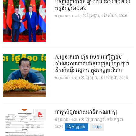
ទស្សវដ្តីប្រជាជន ឆ្នាំទី២៦ លេខ៣០២ ខែ
កក្កដា ឆ្នាំ២០២៦
ថ្ងៃ​អង្គារ, 4 ខែ​សីហា, 2026
ចំនួនអាន ( 11.7k )
សម្តេចតេជោ ហ៊ុន សែន អញ្ជើញជួប
សំណេះសំណាលជាមួយក្រុមប្រឹក្សា ថ្នាក់
ដឹកនាំមន្ទីរ អង្គភាពក្នុងខេត្តព្រះវិហារ
ថ្ងៃ​សុក្រ, 10 ខែ​កក្កដា, 2026
ចំនួនអាន ( 4.4k )
ពាក្យសុំចូលជាសមាជិកគណបក្ស
ថ្ងៃ​ព្រហស្បតិ៍, 9 ខែ​កក្កដា,
ចំនួនអាន ( 4.2k )
2026
ទាញយក
93 KB