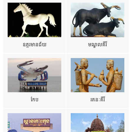
ឧត្ដរមានជ័យ
មណ្ឌលគីរី
កែប
រតនៈគីរី