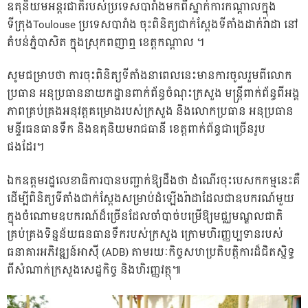
ឧតុនិយមអន្តរជាតិរបស់ប្រទេសបារាំង​មកពីស្នាក់ការកណ្តាលក្នុង​​
ទីក្រុងToulouse ប្រទេសបារាំង ចុះពិនិត្យ​ជាក់ស្តែង​ទីតាំង​ដាក់រ៉ាដា​ នៅ
តំបន់ភ្នំបាសិត​ ក្នុង​ស្រុកពញាឮ ខេត្តកណ្តាល ​។​
សូមជម្រាបថា​ ការចុះពិនិត្យទីតាំងនាពេលនេះ​មានការចូលរួមពី​លោក​​​
ប្រធាន​ អនុប្រធាននាយកដ្ឋានពាក់ព័ន្ធ​ចំណុះក្រសួង​ មន្រ្តីពាក់ព័ន្ធពីអង្គ
ភាពគ្រប់គ្រងអនុវត្ត​គម្រោងរបស់ក្រសួង និង​លោកប្រធាន អនុប្រធាន​
មន្ទីរធនធានទឹក និងឧតុនិយមរាជធានី ខេត្ត​ពាក់ព័ន្ធជាច្រើនរូប
ផងដែរ។
ឯកឧត្តម​រដ្ឋលេខាធិការ​បានបញ្ជាក់ឱ្យដឹងថា​ ដំណើរចុះ​បេសកកម្ម​នេះ​គឺ
ដើម្បី​​ពិនិត្យទីតាំងជាក់ស្តែង​​សម្រាប់​ដំឡើង​រ៉ាដាដែល​​​ជាឧបករណ៍​មួយ
ក្នុងចំណោម​ឧបករណ៍​ដ៏ច្រើនដែល​ចាំបាច់បម្រើឱ្យមជ្ឈមណ្ឌលជាតិ
គ្រប់គ្រងទិន្នន័យធនធាន​ទឹករបស់ក្រសួង​ ក្រោមហិរញ្ញប្បទានរបស់
ធនាគារអភិវឌ្ឍន៍អាស៊ី (ADB)​ តាមរយៈកិច្ចសហប្រតិបត្តិការដ៏ជិតស្និទ្ធ​
ពីសំណាក់ក្រសួងសេដ្ឋកិច្ច និងហិរញ្ញវត្ថុ៕