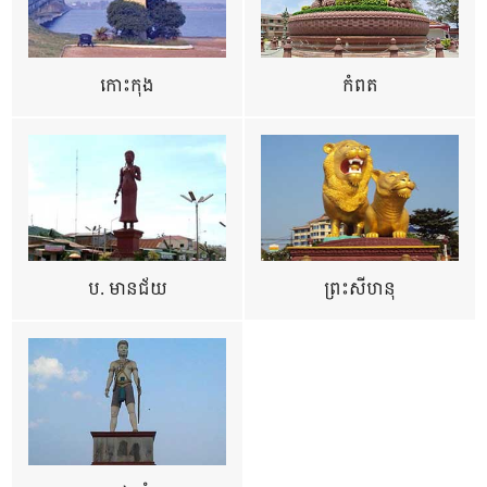
កោះកុង
កំពត
ប. មានជ័យ
ព្រះសីហនុ