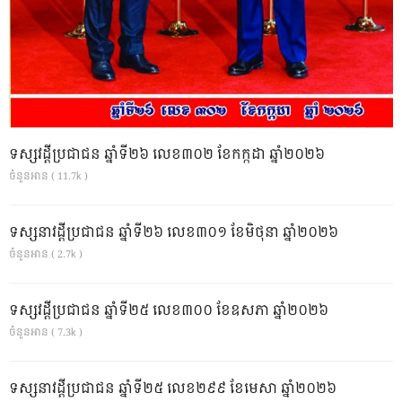
ទស្សវដ្តីប្រជាជន ឆ្នាំទី២៦ លេខ៣០២ ខែកក្កដា ឆ្នាំ២០២៦
ចំនួនអាន ( 11.7k )
ទស្សនាវដ្ដីប្រជាជន ឆ្នាំទី២៦ លេខ៣០១ ខែមិថុនា ឆ្នាំ២០២៦
ចំនួនអាន ( 2.7k )
ទស្សវដ្តីប្រជាជន ឆ្នាំទី២៥ លេខ៣០០ ខែឧសភា ឆ្នាំ២០២៦
ចំនួនអាន ( 7.3k )
ទស្សនាវដ្ដីប្រជាជន ឆ្នាំទី២៥ លេខ២៩៩ ខែមេសា ឆ្នាំ២០២៦