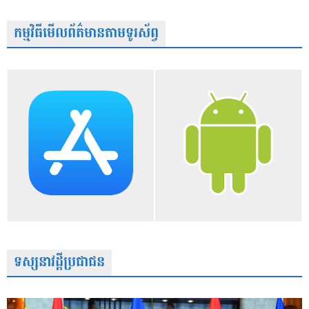
កម្មវិធីមើលព័ត៌មានតាមទូរស័ព្វ
ទស្សនាវដ្តីប្រជាជន