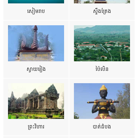
សៀមរាប
ស្ទឹងត្រែង
ស្វាយរៀង
ប៉ៃលិន
ព្រះវិហារ
បាត់ដំបង