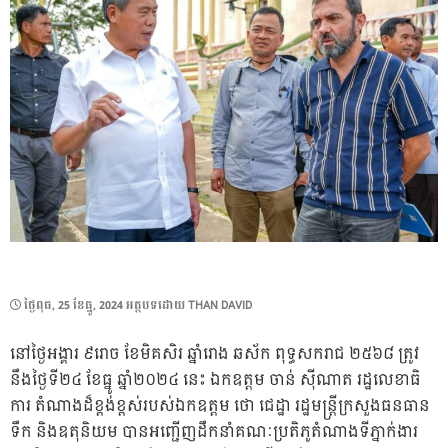
POSTED
ថ្ងៃ​ពុធ, 25 ខែ​ធ្នូ, 2024
អត្ថបទដោយ
THAN DAVID
ON
នៅថ្ងៃអង្គារ ៩រោច ខែមិគសិរ ឆ្នាំរោង ឆស័ក ពុទ្ធសករាជ ២៥៦៨ ត្រូវ
នឹងថ្ងៃទី២៤ ខែធ្នូ ឆ្នាំ២០២៤ នេះ ឯកឧត្តម ចាន់ ស៊ីណាត រដ្ឋ​លេខាធិ
ការ​ តំណាងដ៏ខ្ពង់ខ្ពស់របស់​ឯកឧត្តម ថោ ជេដ្ឋា រដ្ឋមន្ដ្រីក្រសួងធនធាន
ទឹក និងឧតុនិយម បានអញ្ជើញដឹកនាំគណៈប្រតិភូ​តំណាងទីភ្នាក់ងារ