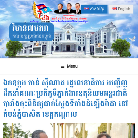
Skip
ភាសាខ្មែរ
English
to
content
វិមាន៧មករា
គណបក្សប្រជាជនកម្ពុជា
Menu
ឯកឧត្តម ចាន់ ស៊ីណាត​ រដ្ឋលេខាធិការ​ អញ្ជើញ​
ដឹកនាំគណៈប្រតិភូ​ទីភ្នាក់ងារ​ឧតុនិយមអន្តរជាតិ​
បារាំង​ចុះពិនិត្យ​ជាក់ស្តែង​ទីតាំង​ដំឡើង​រ៉ាដា នៅ​
តំបន់ភ្នំបាសិត​ ខេត្តកណ្តាល