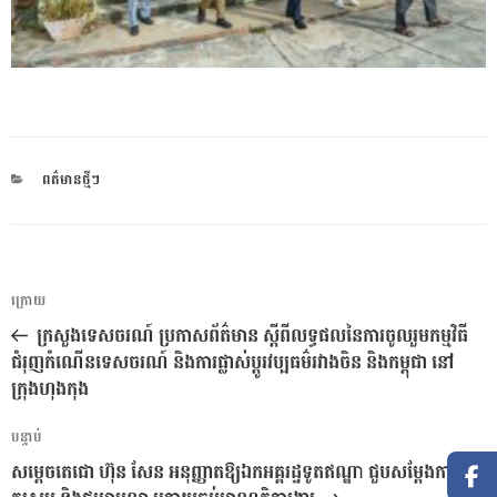
CATEGORIES
ពត៌មានថ្មីៗ
ការ​
អត្ថបទ
ក្រោយ
នាំទិស​
មុន
ក្រសួងទេសចរណ៍ ប្រកាសព័ត៌មាន ស្តីពីលទ្ធផលនៃការចូលរួមកម្មវិធី
ប្រកាស
ជំរុញកំណើនទេសចរណ៍ និងការផ្លាស់ប្តូរវប្បធម៌រវាងចិន និងកម្ពុជា នៅ
ក្រុងហុងកុង
អត្ថបទ
បន្ទាប់
បន្ទាប់
សម្តេចតេជោ ហ៊ុន សែន អនុញ្ញាតឱ្យឯកអគ្គរដ្ឋទូតឥណ្ឌា ជួបសម្តែងការ