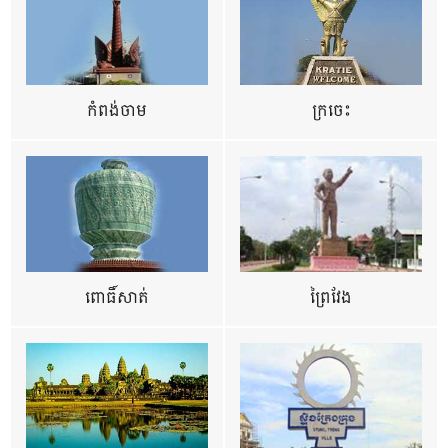
កំពង់ចាម
ក្រចេះ
ពោធិ៍សាត់
ព្រៃវែង