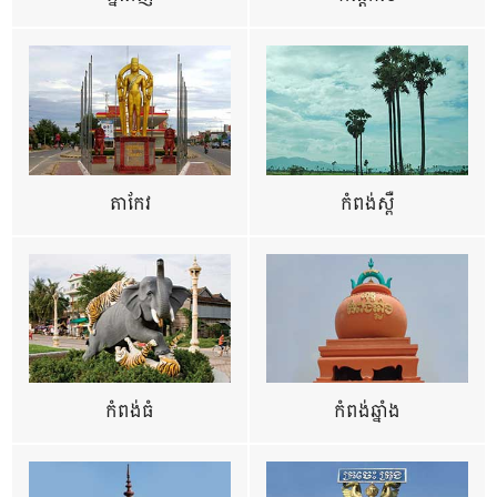
តាកែវ
កំពង់ស្ពឺ
កំពង់ធំ
កំពង់ឆ្នាំង