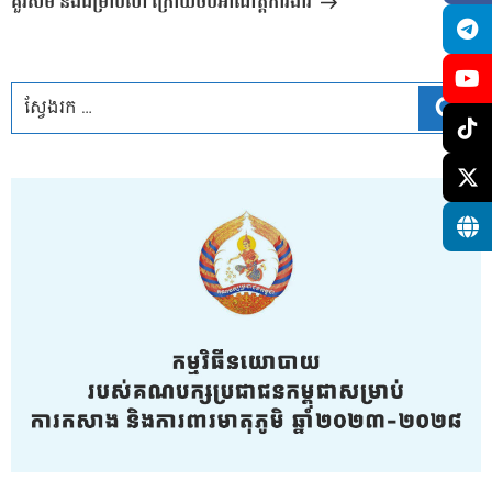
គួរសម និងជម្រាបលា ក្រោយចប់អាណត្តិការងារ
ស្វែ