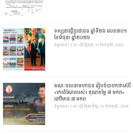
ទស្សនាវដ្ដីប្រជាជន ឆ្នាំទី២៦ លេខ៣០១
ខែមិថុនា ឆ្នាំ២០២៦
ថ្ងៃ​ពុធ, 15 ខែ​កក្កដា, 2026
ចំនួនអាន ( 2.7k )
គណៈចលនាមហាជន រៀបចំបាឋកថាស៊េរី
«កេរដំណែលរស់៖ គុណតម្លៃ ៧ មករា»
នៅវិមាន ៧ មករា
ថ្ងៃ​អាទិត្យ, 12 ខែ​កក្កដា, 2026
ចំនួនអាន ( 2.4k )