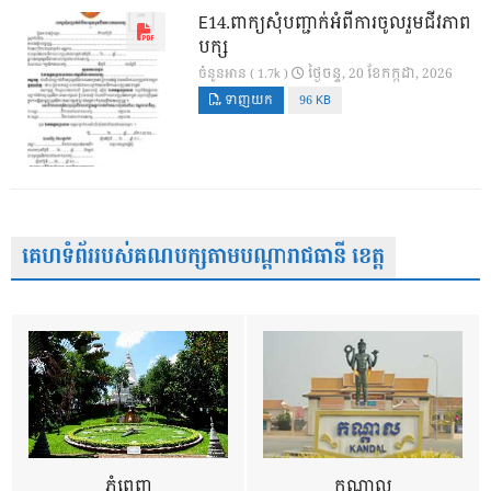
E14.ពាក្យសុំបញ្ជាក់អំពីការចូលរួមជីវភាព
បក្ស
ថ្ងៃ​ចន្ទ, 20 ខែ​កក្កដា, 2026
ចំនួនអាន ( 1.7k )
ទាញយក
96 KB
គេហទំព័ររបស់គណបក្សតាមបណ្តារាជធានី ខេត្ត
ភ្នំពេញ
កណ្តាល