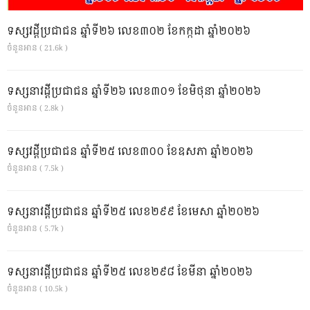
ទស្សវដ្តីប្រជាជន ឆ្នាំទី២៦ លេខ៣០២ ខែកក្កដា ឆ្នាំ២០២៦
ចំនួនអាន ( 21.6k )
ទស្សនាវដ្ដីប្រជាជន ឆ្នាំទី២៦ លេខ៣០១ ខែមិថុនា ឆ្នាំ២០២៦
ចំនួនអាន ( 2.8k )
ទស្សវដ្តីប្រជាជន ឆ្នាំទី២៥ លេខ៣០០ ខែឧសភា ឆ្នាំ២០២៦
ចំនួនអាន ( 7.5k )
ទស្សនាវដ្ដីប្រជាជន ឆ្នាំទី២៥ លេខ២៩៩ ខែមេសា ឆ្នាំ២០២៦
ចំនួនអាន ( 5.7k )
ទស្សនាវដ្ដីប្រជាជន ឆ្នាំទី២៥ លេខ២៩៨ ខែមីនា ឆ្នាំ២០២៦
ចំនួនអាន ( 10.5k )