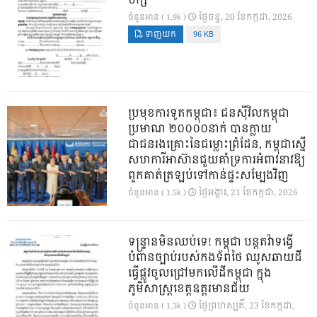
បក្ស
ថ្ងៃ​ចន្ទ, 20 ខែ​កក្កដា, 2026
ចំនួនអាន ( 1.9k )
ទាញយក
96 KB
ប្រមុខការទូតកម្ពុជា៖ ជនស៊ីវិលកម្ពុជា
ប្រមាណ ២០០០០នាក់ បានក្លាយ
ជាជនរងគ្រោះនៃជម្លោះព្រំដែន, កម្ពុជាស្នើ
សហការីអាស៊ានជួយគាំទ្រការអំពាវនាវឱ្យ
ពួកគាត់ត្រឡប់ទៅកាន់ផ្ទះសម្បែងវិញ
ថ្ងៃ​អង្គារ, 21 ខែ​កក្កដា, 2026
ចំនួនអាន ( 1.5k )
ទន្ទ្រានមិនឈប់ទេ! កម្ពុជា បន្តតវ៉ាទង្វើ
បំពានច្បាប់របស់កងទ័ពថៃ ឈូសឆាយដី
ធ្វើផ្លូវចូលជ្រៅមកលើដីកម្ពុជា ក្នុង
ភូមិសាស្ត្រខេត្តឧត្តរមានជ័យ
ថ្ងៃ​ព្រហស្បតិ៍, 23 ខែ​កក្កដា,
ចំនួនអាន ( 1.3k )