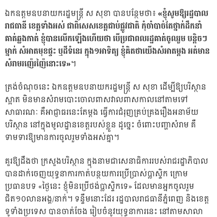
ឯកឧត្តមឧបនាយករដ្ឋមន្ដ្រី ស សុខា បានបន្ថែមថា៖
«ខ្ញុំសូមឱ្យរដ្ឋបាល
រាជធានី ខេត្តទាំងអស់ ជាពិសេសខេត្តជាប់ផ្លូវជាតិ កុំចាំបាច់តែថ្នាក់ដឹកនាំ
គាត់ឆ្លងកាត់ ខ្ញុំបានលើកឡើងហើយថា បើប្រជាពលរដ្ឋគាត់ចូលរួម បន្តិចៗ
ម្នាក់ សំអាតមុខផ្ទះ ឬដីទំនេរ ក្នុង១អាទិត្យ ខ្ញុំគិតថាយើងសំអាតម្តង អត់មាន
សំរាមរញ៉េរញ៉ៃនោះទេ»
។
ត្រង់ចំណុចនេះ ឯកឧត្តមឧបនាយករដ្ឋមន្ត្រី ស សុខា ដើម្បីឱ្យបរិស្ថាន
ស្អាត មិនមានសំរាមបោះចោលពាសវាលពាសកាលនៅតាមទៅ
សាធារណៈ គឺអាជ្ញាធរនេះតែម្តង ធ្វើការជំរុញគ្រប់គ្រងរឿងអនាម័យ
បរិស្ថាន នៅក្នុងមូលដ្ឋានខេត្តរបស់ខ្លួន ដូច្នេះ ចំពោះបញ្ហាសំរាម គឺ
ទាមទារឱ្យមានការចូលរួមទាំងអស់គ្នា។
គួរឱ្យដឹងថា ក្រសួងបរិស្ថាន ក្នុងនាមជាសេនាធិការរបស់រាជរដ្ឋាភិបាល
បានដាក់ចេញយុទ្ធនាការកាត់បន្ថយការប្រើប្រាស់ប្លាស្ទិក ក្រោម
ប្រធានបទ «ថ្ងៃនេះ ខ្ញុំមិនប្រើថង់ប្លាស្ទិកទេ» ដែលមានអ្នកចូលរួម
ជិត១០លានអង្គ/នាក់។ ទន្ទឹមនោះដែរ រដ្ឋបាលរាជធានីភ្នំពេញ និងខេត្ត
ទូទាំងប្រទេស បានចាត់ចែង រៀបចំនូវយុទ្ធនាការនេះ នៅតាមសាលា