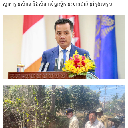
ស្អាត គ្មានសំរាម និងសំណល់ប្លាស្ទិកនេះបានជានិរន្តរ៍ក្នុងខេត្ត៕