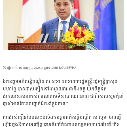
POSTED
ថ្ងៃ​សៅរ៍, 15 ខែ​កុម្ភៈ, 2025
អត្ថបទដោយ
NOU SEYHA
ON
ឯកឧត្តមអភិសន្ដិបណ្ឌិត ស សុខា ឧបនាយករដ្ឋមន្ដ្រី រដ្ឋមន្ដ្រីក្រសួង
មហាផ្ទៃ បានដាស់តឿនទៅអាជ្ញាធររាជធានី-ខេត្ត យកចិត្តទុក
ដាក់បោសសំអាតសំរាមនៅតាមទីសាធារណៈនានា ជាពិសេសសូមកុំនាំ
គ្នាសំអាតតែពេលថ្នាក់ដឹកនាំឆ្លងកាត់។
ការដាស់តឿនបែបនេះរបស់ឯកឧត្តមអភិសន្ដិបណ្ឌិត ស សុខា បានធ្វើ
ឡើងក្នុងឱកាសអញ្ជើញជាអធិបតីតំណាងសម្ដេចមហាបវរធិបតី ហ៊ុន