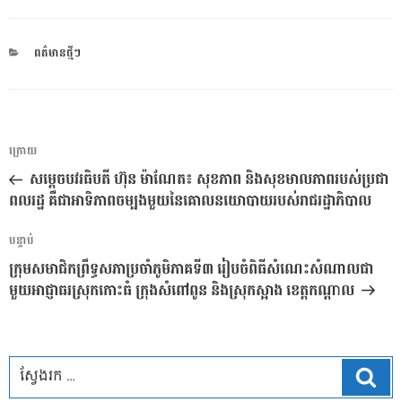
CATEGORIES
ពត៌មានថ្មីៗ
ការ​
អត្ថបទ
ក្រោយ
នាំទិស​
មុន
សម្តេចបវរធិបតី ហ៊ុន ម៉ាណែត៖ សុខភាព និងសុខមាលភាពរបស់ប្រជា
ប្រកាស
ពលរដ្ឋ គឺជាអាទិភាពចម្បងមួយនៃគោលនយោបាយរបស់រាជរដ្ឋាភិបាល
អត្ថបទ
បន្ទាប់
បន្ទាប់
ក្រុមសមាជិកព្រឹទ្ធសភាប្រចាំភូមិភាគទី៣ រៀបចំពិធីសំណេះសំណាលជា
មួយអាជ្ញាធរស្រុកកោះធំ ក្រុងសំពៅពូន និងស្រុកស្អាង ខេត្តកណ្តាល
ស្វែ