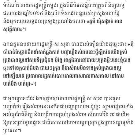
ម៉ាណែត នាយករដ្ឋមន្ដ្រីកម្ពុជា ក្នុងពិធីបិទសន្និបាតត្រួតពិនិត្យលទ្ធ
ផលការងារឆ្នាំ២០២៤ និងលើកទិសដៅបន្ដរបស់ក្រសួងមហាផ្ទៃ
និងបូកសរុបលទ្ធផលប្រឡងប្រណាំងចលនា
«ភូមិ ឃុំសង្កាត់ មាន
សុវត្ថិភាព»
។
ឯកឧត្តមឧបនាយករដ្ឋមន្ដ្រី ស សុខា បានដាស់តឿនយ៉ាងដូច្នេះថា៖
«កុំ
ចាំបាច់តែថ្នាក់ដឹកនាំគាត់ឆ្លងកាត់ បញ្ហារឿងសំរាមនេះថ្វីត្បិតតែយើងគ្រប់
គ្រងបានល្អនៅតាមទីប្រជុំជន ប៉ុន្តែ ខេត្តដែលនៅជាយៗក្រុងថ្មីៗនេះខ្ញុំបាន
ចុះទៅខេត្តបាត់ដំបង ជាយៗក្រុង គឺថាសំរាមមិនទាន់គ្រប់គ្រងបានល្អ
នៅឡើយទេ ប្រជាពលរដ្ឋគាត់បោះចោលពាសវាលពាសកាល នៅតាម
មាត់បឹង មាត់អូរ»
។
ជាមួយគ្នានេះដែរ ឯកឧត្តមឧបនាយករដ្ឋមន្ដ្រី ស សុខា បានគូស
បញ្ជាក់ថា រឿងសំរាមនេះនៅតែជាបញ្ហាប្រឈម ដូច្នេះ សូមអាជ្ញាធរទាំង
អស់គួរតែពិនិត្យ និងពង្រីកការគ្រប់គ្រងសំរាម សំណល់រឹង រាវ ជាដើម
ឱ្យបានគ្រប់មូលដ្ឋាន ជាពិសេសនៅតាមបណ្តាស្រុកក្នុងក្របខណ្ឌទូទាំង
ប្រទេស។