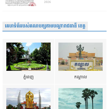
2026
គេហទំព័ររបស់គណបក្សតាមបណ្តារាជធានី ខេត្ត
ភ្នំពេញ
កណ្តាល