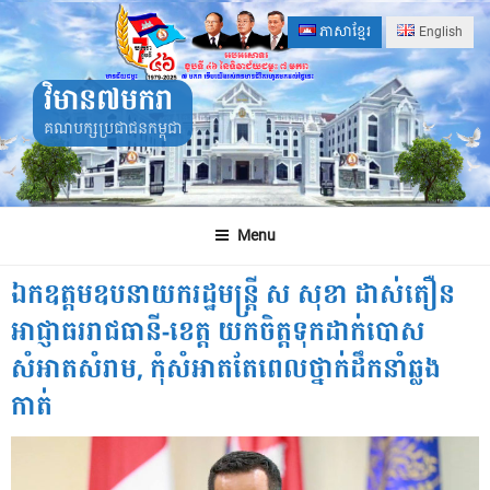
Skip
ភាសាខ្មែរ
English
to
content
វិមាន៧មករា
គណបក្សប្រជាជនកម្ពុជា
Menu
ឯកឧត្តមឧបនាយករដ្ឋមន្ដ្រី ស សុខា ដាស់តឿន
អាជ្ញាធររាជធានី-ខេត្ត យកចិត្តទុកដាក់បោស
សំអាតសំរាម, កុំសំអាតតែពេលថ្នាក់ដឹកនាំឆ្លង
កាត់