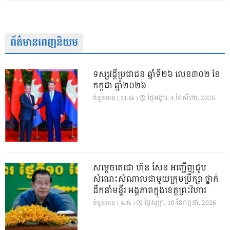
ព័ត៌មានពេញនិយម
ទស្សវដ្តីប្រជាជន ឆ្នាំទី២៦ លេខ៣០២ ខែ
កក្កដា ឆ្នាំ២០២៦
ថ្ងៃ​អង្គារ, 4 ខែ​សីហា, 2026
ចំនួនអាន ( 21.6k )
សម្តេចតេជោ ហ៊ុន សែន អញ្ជើញជួប
សំណេះសំណាលជាមួយក្រុមប្រឹក្សា ថ្នាក់
ដឹកនាំមន្ទីរ អង្គភាពក្នុងខេត្តព្រះវិហារ
ថ្ងៃ​សុក្រ, 10 ខែ​កក្កដា, 2026
ចំនួនអាន ( 4.9k )