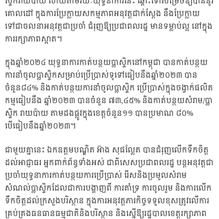
ស្ទិករាយប៉ាយ ហើយតាមរយៈយុទ្ធនាការនេះ ឆ្ពោះទៅសម្រេចឱ្យបាននូវ
គោលដៅ ក្នុងការប្រែក្លាយសកម្មភាពអនុវត្តជាក់ស្តែង នឹងប្រែក្លាយ
ទៅជាចលនាអនុវត្តជាប្រចាំ ជំរុញឱ្យប្រជាពលរដ្ឋ មានទម្លាប់ល្អ នៅក្នុង
ការរក្សាភាពស្អាត។
ក្នុងឆ្នាំ២០២៤ យុទ្ធនាការកាត់បន្ថយប្លាស្ទិកនៅកម្ពុជា បានកាត់បន្ថយ
ការនាំចូលប្លាស្ទិកសម្រាប់ប្រើប្រាស់ទូទៅធៀបនឹងឆ្នាំ២០២៣ បាន
ចំនួន៨៤% និងកាត់បន្ថយការនាំចូលប្លាស្ទិក ប្រើប្រាស់ក្នុងចង្វាក់ផលិត
កម្មធៀបនឹង ឆ្នាំ២០២៣ បានចំនួន ៧៣,៤៥% និងកាត់បន្ថយសំរាម/ប្លា
ស្ទិក រាយប៉ាយ តាមដងផ្លូវក្នុងខេត្តចំនួន១១ បានប្រមាណ ៨០%
បើធៀបនឹងឆ្នាំ២០២៣។
ជាមួយគ្នានេះ ឯកឧត្តមបណ្ឌិត អ៊ាង សុផល្លែត បានជំរុញលើកទឹកចិត្ត
ដល់អាជ្ញាធរ អ្នកពាក់ព័ន្ធទាំងអស់ ជាពិសេសប្រជាពលរដ្ឋ បន្តអនុវត្តជា
ប្រចាំយុទ្ធនាការកាត់បន្ថយការប្រើប្រាស់ រើសនិងប្រមូលសំរាម
សំណល់ប្លាស្ទិកដែលជាការបង្ហាញពី ការគាំទ្រ ការចូលរួម និងការលើក
ទឹកចិត្តដល់ក្រសួងបរិស្ថាន ក្នុងការអនុវត្តភារកិច្ចទទួលខុសត្រូវលើការ
គ្រប់គ្រងធនធានធម្មជាតិនិងបរិស្ថាន និងស្នើឱ្យរដ្ឋបាលខេត្តរក្សាភាព