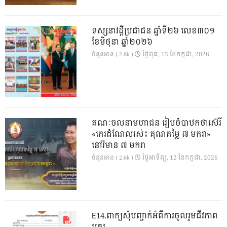
ទស្សនាវដ្ដីប្រជាជន ឆ្នាំទី២៦ លេខ៣០១
ខែមិថុនា ឆ្នាំ២០២៦
ថ្ងៃ​ពុធ, 15 ខែ​កក្កដា, 2026
ចំនួនអាន ( 2.8k )
គណៈចលនាមហាជន រៀបចំបាឋកថាស៊េរី
«កេរដំណែលរស់៖ គុណតម្លៃ ៧ មករា»
នៅវិមាន ៧ មករា
ថ្ងៃ​អាទិត្យ, 12 ខែ​កក្កដា, 2026
ចំនួនអាន ( 2.6k )
E14.ពាក្យសុំបញ្ជាក់អំពីការចូលរួមជីវភាព