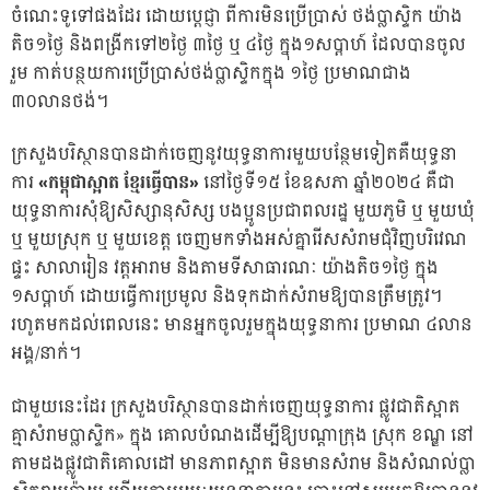
ចំណេះទូទៅផងដែរ ដោយប្តេជ្ញា ពីការមិនប្រើប្រាស់ ថង់ប្លាស្ទិក យ៉ាង
តិច១ថ្ងៃ និងពង្រីកទៅ២ថ្ងៃ ៣ថ្ងៃ ឬ ៤ថ្ងៃ ក្នុង១សប្តាហ៍ ដែលបានចូល
រួម កាត់បន្ថយការប្រើប្រាស់ថង់ប្លាស្ទិកក្នុង ១ថ្ងៃ ប្រមាណជាង
៣០លានថង់។
ក្រសួងបរិស្ថានបានដាក់ចេញនូវយុទ្ធនាការមួយបន្ថែមទៀតគឺយុទ្ធនា
ការ
«កម្ពុជាស្អាត ខ្មែរធ្វើបាន»
នៅថ្ងៃទី១៥ ខែឧសភា ឆ្នាំ២០២៤ គឺជា
យុទ្ធនាការសុំឱ្យសិស្សានុសិស្ស បងប្អូនប្រជាពលរដ្ឋ មួយភូមិ ឬ មួយឃុំ
ឬ មួយស្រុក ឬ មួយខេត្ត ចេញមកទាំងអស់គ្នារើសសំរាមជុំវិញបរិវេណ
ផ្ទះ សាលារៀន វត្តអារាម និងតាមទីសាធារណៈ យ៉ាងតិច១ថ្ងៃ ក្នុង
១សប្តាហ៍ ដោយធ្វើការប្រមូល និងទុកដាក់សំរាមឱ្យបានត្រឹមត្រូវ។
រហូតមកដល់ពេលនេះ មានអ្នកចូលរួមក្នុងយុទ្ធនាការ ប្រមាណ ៤លាន
អង្គ/នាក់។
ជាមួយនេះដែរ ក្រសួងបរិស្ថានបានដាក់ចេញយុទ្ធនាការ ផ្លូវជាតិស្អាត
គ្មាសំរាមប្លាស្ទិក» ក្នុង គោលបំណងដើម្បីឱ្យបណ្តាក្រុង ស្រុក ខណ្ឌ នៅ
តាមដងផ្លូវជាតិគោលដៅ មានភាពស្អាត មិនមានសំរាម និងសំណល់ប្លា