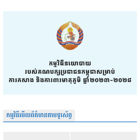
កម្មវិធីមើលព័ត៌មានតាមទូរស័ព្វ