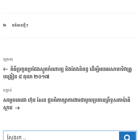
CATEGORIES
ពត៌មានថ្មីៗ
ការ​
អត្ថបទ
ក្រោយ
នាំទិស​
មុន
ពិធីប្រកួតប្រជែងស្មូតកំណាព្យ និងតែងនិពន្ធ ដើម្បីអបអរសាទរទិវាគ្រូ
ប្រកាស
បង្រៀន ៥ តុលា ២០១៧
អត្ថបទ
បន្ទាប់
បន្ទាប់
សម្តេចតេជោ ហ៊ុន សែន ជួបពិភាក្សាការងារជាមួយប្រធានព្រឹទ្ធសភាប៉ាគី
ស្ថាន
ស្វែ