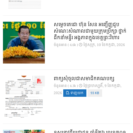
សម្តេចតេជោ ហ៊ុន សែន អញ្ជើញជួប
សំណេះសំណាលជាមួយក្រុមប្រឹក្សា ថ្នាក់
ដឹកនាំមន្ទីរ អង្គភាពក្នុងខេត្តព្រះវិហារ
ថ្ងៃ​សុក្រ, 10 ខែ​កក្កដា, 2026
ចំនួនអាន ( 4.6k )
ពាក្យសុំចូលជាសមាជិកគណបក្ស
ថ្ងៃ​ព្រហស្បតិ៍, 9 ខែ​កក្កដា,
ចំនួនអាន ( 4.3k )
2026
ទាញយក
93 KB
ទស្សនាវដ្ដីប្រជាជន ឆ្នាំទី២៦ លេខ៣០១