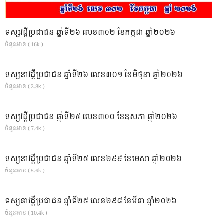
ទស្សវដ្តីប្រជាជន ឆ្នាំទី២៦ លេខ៣០២ ខែកក្កដា ឆ្នាំ២០២៦
ចំនួនអាន ( 16k )
ទស្សនាវដ្ដីប្រជាជន ឆ្នាំទី២៦ លេខ៣០១ ខែមិថុនា ឆ្នាំ២០២៦
ចំនួនអាន ( 2.8k )
ទស្សវដ្តីប្រជាជន ឆ្នាំទី២៥ លេខ៣០០ ខែឧសភា ឆ្នាំ២០២៦
ចំនួនអាន ( 7.4k )
ទស្សនាវដ្ដីប្រជាជន ឆ្នាំទី២៥ លេខ២៩៩ ខែមេសា ឆ្នាំ២០២៦
ចំនួនអាន ( 5.6k )
ទស្សនាវដ្ដីប្រជាជន ឆ្នាំទី២៥ លេខ២៩៨ ខែមីនា ឆ្នាំ២០២៦
ចំនួនអាន ( 10.4k )