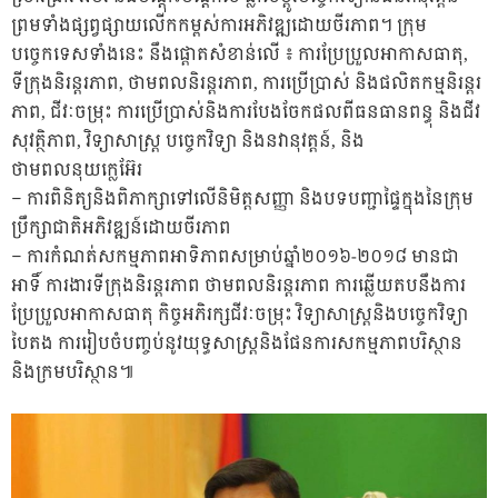
ព្រមទាំងផ្សព្វផ្សាយលើកកម្ពស់ការអភិវឌ្ឍដោយចីរភាព។ ក្រុម
បច្ចេកទេសទាំងនេះ នឹងផ្តោតសំខាន់លើ ៖ ការប្រែប្រួលអាកាសធាតុ,
ទីក្រុងនិរន្តរភាព, ថាមពលនិរន្តរភាព, ការប្រើប្រាស់ និងផលិតកម្មនិរន្តរ
ភាព, ជីវៈចម្រុះ ការប្រើប្រាស់និងការបែងចែកផលពីធនធានពន្ធុ និងជីវ
សុវត្ថិភាព, វិទ្យាសាស្រ្ត បច្ចេកវិទ្យា និងនវានុវត្តន៍, និង
ថាមពលនុយក្លេអ៊ែរ
– ការពិនិត្យនិងពិភាក្សាទៅលើនិមិត្តសញ្ញា និងបទបញ្ជាផ្ទៃក្នុងនៃក្រុម
ប្រឹក្សាជាតិអភិវឌ្ឍន៍ដោយចីរភាព
– ការកំណត់សកម្មភាពអាទិភាពសម្រាប់ឆ្នាំ២០១៦-២០១៨ មានជា
អាទិ៍ ការងារទីក្រុងនិរន្តរភាព ថាមពលនិរន្តរភាព ការឆ្លើយតបនឹងការ
ប្រែប្រួលអាកាសធាតុ កិច្ចអភិរក្សជីវៈចម្រុះ វិទ្យាសាស្រ្តនិងបច្ចេកវិទ្យា
បៃតង ការរៀបចំបញ្ចប់នូវយុទ្ធសាស្រ្តនិងផែនការសកម្មភាពបរិស្ថាន
និងក្រមបរិស្ថាន៕