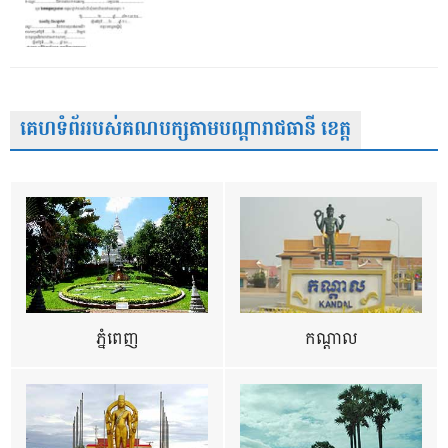
គេហទំព័ររបស់គណបក្សតាមបណ្តារាជធានី ខេត្ត
ភ្នំពេញ
កណ្តាល