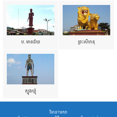
ប. មានជ័យ
ព្រះសីហនុ
ត្បូងឃ្មុំ
វិមាន7មករា