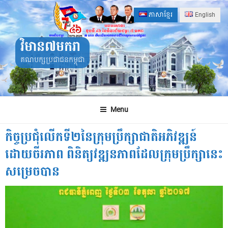
Skip
ភាសាខ្មែរ
English
to
content
វិមាន៧មករា
គណបក្សប្រជាជនកម្ពុជា
Menu
កិច្ចប្រជុំលើកទី២នៃក្រុមប្រឹក្សាជាតិអភិវឌ្ឍន៍
ដោយចីរភាព ពិនិត្យវឌ្ឍនភាពដែលក្រុមប្រឹក្សានេះ
សម្រេចបាន