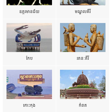
ឧត្ដរមានជ័យ
មណ្ឌលគីរី
កែប
រតនៈគីរី
កោះកុង
កំពត