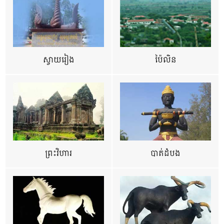
ស្វាយរៀង
ប៉ៃលិន
ព្រះវិហារ
បាត់ដំបង