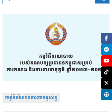
កម្មវិធីមើលព័ត៌មានតាមទូរស័ព្វ