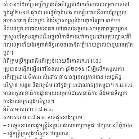
សំខាន់ៗដែលក្រុមប្រឹក្សាជាតិអភិវឌ្ឍន៍ដោយចីរភាពសម្រេចបាននៅ
ក្នុងឆ្នាំ២០១៧ ដូចជា សេដ្ឋកិច្ចបៃតង ការឆ្លើយតបនឹងការប្រែប្រួល
អាកាសធាតុ ជីវៈចម្រុះ និងវិទ្យាសាស្រ្តនិងបច្ចេកវិទ្យា។ ទាក់ទង
នឹងរេដបូក នាពេលអនាគត នៅពេលខេត្តមានសមត្ថភាពគ្រប់គ្រាន់
ក្រសួងបរិស្ថានគ្រោងនឹងផ្ទេរថវិកាពីការលក់កាបូននៅខេត្តមណ្ឌលគិរី
ដល់ខេត្តហើយដៃគូពាក់ព័ន្ធអាចចរចានិងធ្វើដោយផ្ទាល់ជាមួយខេត្តតែ
ម្តង។
អំពីក្រុមប្រឹក្សាជាតិអភិវឌ្ឍន៍ដោយចីរភាព(ក.ជ.អ.ច.)
ត្រូវបានបង្កើតឡើងនៅខែឧសភា ឆ្នាំ២០១៥ ដើម្បីលើកកម្ពស់ការ
អភិវឌ្ឍដោយចីរភាព សំដៅធានាបាននូវតុល្យភាពរវាង សេដ្ឋកិច្ច
បរិស្ថាន សង្គម និងវប្បធ៌ម នៅក្នុងព្រះរាជាណាចក្រកម្ពុជា។ ក.ជ.អ.ច.
មានអគ្គលេខាធិការដ្ឋានមួយសម្រាប់ជាសេនាធិការ និងមានទីស្នាក់
ការងារនៅក្រសួងបរិស្ថាន។
អំពីសមាសភាព ក.ជ.អ.ច.
សមាសភាព ក.ជ.អ.ច. មានដូចខាងក្រោម :
– សម្តេចនាយករដ្ឋមន្រ្តីនៃព្រះរាជាណាចក្រកម្ពុជា ជាប្រធានកិត្តិយស
– រដ្ឋមន្រ្តីក្រសួងបរិស្ថាន ជាប្រធាន