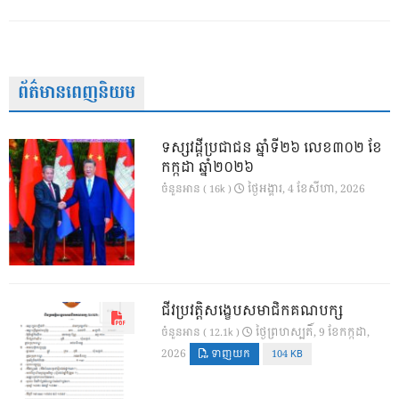
ព័ត៌មានពេញនិយម
ទស្សវដ្តីប្រជាជន ឆ្នាំទី២៦ លេខ៣០២ ខែ
កក្កដា ឆ្នាំ២០២៦
ថ្ងៃ​អង្គារ, 4 ខែ​សីហា, 2026
ចំនួនអាន ( 16k )
ជីវប្រវត្តិសង្ខេបសមាជិកគណបក្ស
ថ្ងៃ​ព្រហស្បតិ៍, 9 ខែ​កក្កដា,
ចំនួនអាន ( 12.1k )
2026
ទាញយក
104 KB