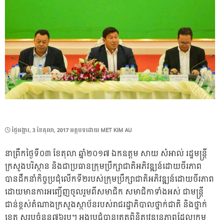
POSTED
ថ្ងៃ​អង្គារ, 3 ខែ​តុលា, 2017
អត្ថបទដោយ
MET KIM AU
ON
នាព្រឹកថ្ងៃទី០៣ ខែតុលា ឆ្នាំ២០១៧ ឯកឧត្តម សាយ សំអាល់ រដ្ឋមន្រ្តី
ក្រសួងបរិស្ថាន និងជាប្រធានក្រុមប្រឹក្សាជាតិអភិវឌ្ឍន៍ដោយចីរភាព
បានដឹកនាំកិច្ចប្រជុំលើកទី២របស់ក្រុមប្រឹក្សាជាតិអភិវឌ្ឍន៍ដោយចីរភាព
ដោយមានការអញ្ជើញចូលរួមពីសមាជិក សមាជិកាទាំងអស់ ជាមន្រ្តី
ជាន់ខ្ពស់តំណាងក្រសួងស្ថាប័នរបស់រាជរដ្ឋាភិបាលថ្នាក់ជាតិ និងថ្នាក់
ខេត្ត សរុបចំនួន៧៦រូប។ អង្គប្រជុំបានត្រួតពិនិត្យវឌ្ឍនភាពដែលក្រុម