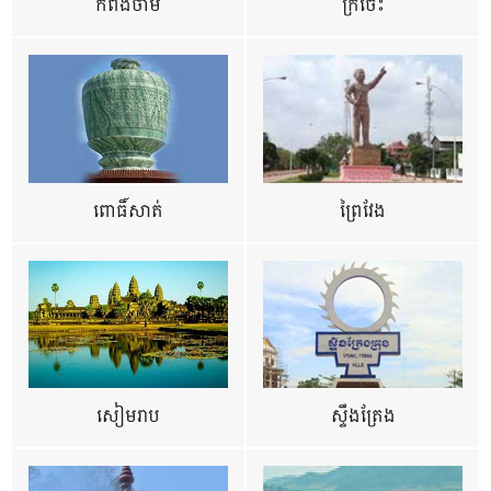
កំពង់ចាម
ក្រចេះ
ពោធិ៍សាត់
ព្រៃវែង
សៀមរាប
ស្ទឹងត្រែង