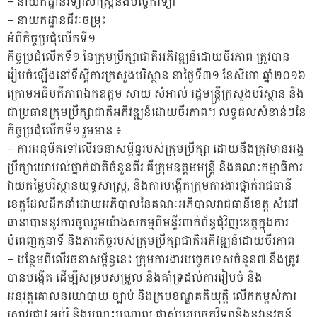
– នាយកដ្ឋានវិទ្យាសាស្រ្តនិងបច្ចេកវិទ្យា
– នាយកដ្ឋានជីវៈចម្រុះ
អំពីកិច្ចប្រជុំលើកទី១
កិច្ចប្រជុំលើកទី១ នៃក្រុមប្រឹក្សាជាតិអភិវឌ្ឍន៍ដោយចីរភាព ត្រូវបាន
រៀបចំឡើងនៅទីស្តីការក្រសួងបរិស្ថាន នាថ្ងៃទី៣១ ខែសីហា ឆ្នាំ២០១៦
ក្រោមអធិបតីភាពឯកឧត្តម សាយ សំអាល់ រដ្ឋមន្រ្តីក្រសួងបរិស្ថាន និង
ជាប្រធានក្រុមប្រឹក្សាជាតិអភិវឌ្ឍន៍ដោយចីរភាព។ លទ្ធផលសំខាន់ៗនៃ
កិច្ចប្រជុំលើកទី១ រួមមាន ៖
– ការអនុម័តទៅលើរចនាសម្ព័ន្ធរបស់ក្រុមប្រឹក្សា ដោយនឹងត្រូវមានអង្គ
ប្រឹក្សាយោបល់ថ្នាក់ជាតិចំនួនពីរ គឺក្រុមឧត្តមមន្រ្តី និងគណៈកម្មាធិការ
វាយតម្លៃបរិស្ថានយុទ្ធសាស្រ្ត, និងការបង្កើតក្រុមការងារថ្នាក់រាជធានី
ខេត្តដែលដឹកនាំដោយអភិបាលនៃគណៈអភិបាលរាជធានីខេត្ត សំដៅ
ធានាបាននូវការចូលរួមយ៉ាងសកម្មពីមន្ទីរពាក់ព័ន្ធជុំវិញខេត្តក្នុងការ
បំពេញតួនាទី និងភារកិច្ចរបស់ក្រុមប្រឹក្សាជាតិអភិវឌ្ឍន៍ដោយចីរភាព
– បន្ថែមពីលើរចនាសម្ព័ន្ធនេះ ក្រុមការងារបច្ចេកទេសចំនួន៧ នឹងត្រូវ
បានបង្កើត ដើម្បីសម្របសម្រួល និងគាំទ្រដល់ការរៀបចំ និង
អនុវត្តគោលនយោបាយ ច្បាប់ និងក្របខណ្ឌគតិយុត្ដិ លើកកម្ពស់ការ
ស្រាវជ្រាវ អប់រំ និងបណ្តុះបណ្តាល ផ្លាស់ប្តូរបច្ចេកវិទ្យានិងនវានុវត្តន៍