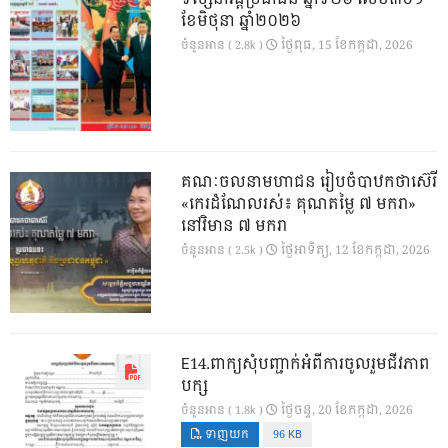
ខែមិថុនា ឆ្នាំ២០២៦
ថ្ងៃ​ពុធ, 15 ខែ​កក្កដា, 2026
ចំនួនអាន ( 2.8k )
គណៈចលនាមហាជន រៀបចំបាឋកថាស៊េរី
«កេរដំណែលរស់៖ គុណតម្លៃ ៧ មករា»
នៅវិមាន ៧ មករា
ថ្ងៃ​អាទិត្យ, 12 ខែ​កក្កដា, 2026
ចំនួនអាន ( 2.5k )
E14.ពាក្យសុំបញ្ជាក់អំពីការចូលរួមជីវភាព
បក្ស
ថ្ងៃ​ចន្ទ, 20 ខែ​កក្កដា, 2026
ចំនួនអាន ( 1.8k )
ទាញយក
96 KB