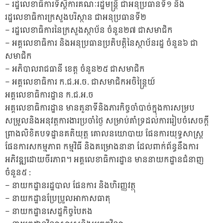
– រដ្ឋលេខាធិការទីស្តីការគណៈរដ្ឋមន្រ្តី ជាអនុប្រធានទី១ និង
រដ្ឋលេខាធិការក្រសួងបរិស្ថាន ជាអនុប្រធានទី២
– រដ្ឋលេខាធិការនៃក្រសួងស្ថាប័ន ចំនួន២៧ ជាសមាជិក
– អគ្គលេខាធិការ និងអនុប្រធានប្រតិបត្តិនៃស្ថាប័នរដ្ឋ ចំនួន៦ ជា
សមាជិក
– អភិបាលរាជធានី ខេត្ត ចំនួន២៥ ជាសមាជិក
– អគ្គលេខាធិការ ក.ជ.អ.ច. ជាសមាជិកអចិន្ត្រៃយ៍
អគ្គលេខាធិការដ្ឋាន ក.ជ.អ.ច
អគ្គលេខាធិការដ្ឋាន មានតួនាទីនិងភារកិច្ចចាំបាច់ក្នុងការសម្រប
សម្រួលនិងអនុវត្តការងារប្រចាំថ្ងៃ សម្រាប់គាំទ្រដល់ការរៀបចំសេចក្តី
ព្រាងលិខិតបទដ្ឋានគតិយុត្ត គោលនយោបាយ ផែនការយុទ្ធសាស្រ្ត
ផែនការសកម្មភាព កម្មវិធី និងគម្រោងនានា ដែលពាក់ព័ន្ធនឹងការ
អភិវឌ្ឍដោយចីរភាព។ អគ្គលេខាធិការដ្ឋាន មាននាយកដ្ឋានជំនាញ
ចំនួន៥ :
– នាយកដ្ឋានរដ្ឋបាល ផែនការ និងហិរញ្ញវត្ថុ
– នាយកដ្ឋានប្រែប្រួលអាកាសធាតុ
– នាយកដ្ឋានសេដ្ឋកិច្ចបៃតង