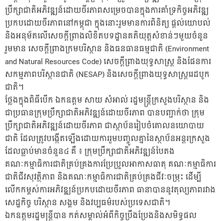
ប្រឹក្សាជាតិអភិវឌ្ឍន៍ដោយចីរភាពសម្រេចបានក្នុងការគាំទ្រកិច្ចអភិវឌ្ឍ
ប្រកបដោយចីរភាពនៅកម្ពុជា ក្នុងនោះរួមមានការពិនិត្យ ផ្តល់យោបល់
និងអនុម័តលើសេចក្តីព្រាងលិខិតបទដ្ឋានគតិយុត្តសំខាន់ៗមួយចំនួន
រួមមាន សេចក្តីព្រាងក្រមបរិស្ថាន និងធនធានធម្មជាតិ (Environment
and Natural Resources Code) សេចក្តីព្រាងយុទ្ធសាស្រ្ត និងផែនការ
សកម្មភាពបរិស្ថានជាតិ (NESAP) និងសេចក្តីព្រាងយុទ្ធសាស្រ្តរេដបូក
ជាតិ។
ថ្លែងក្នុងពិធីបើក ឯកឧត្តម សាយ សំអាល់ រដ្ឋមន្រ្តីក្រសួងបរិស្ថាន និង
ជាប្រធានក្រុមប្រឹក្សាជាតិអភិវឌ្ឍន៍ដោយចីរភាព បានបញ្ជាក់ថា ក្រុម
ប្រឹក្សាជាតិអភិវឌ្ឍន៍ដោយចីរភាព ជាស្ថាប័នរៀបចំគោលនយោបាយ
ជាតិ ដែលត្រូវបង្កើតឡើងដោយការរួមបញ្ចូលគ្នានៃស្ថាប័នអន្តរក្រសួង
ដែលធ្លាប់មានចំនួន៤ គឺ ៖ ក្រុមប្រឹក្សាជាតិអភិវឌ្ឍន៍បៃតង
គណៈកម្មាធិការជាតិគ្រប់គ្រងការប្រែប្រួលអាកាសធាតុ គណៈកម្មាធិការ
ជាតិជីវសុវត្ថិភាព និងគណៈកម្មាធិការជាតិគ្រប់គ្រងជីវៈចម្រុះ ដើម្បី
លើកកម្ពស់ការអភិវឌ្ឍន៍ប្រកបដោយចីរភាព ធានាបាននូវតុល្យភាពរវាង
សេដ្ឋកិច្ច បរិស្ថាន សង្គម និងវប្បធម៌របស់ប្រទេសជាតិ។
ឯកឧត្តមរដ្ឋមន្រ្តីបាន កត់សម្គាល់អំពីកិច្ចប្រឹងប្រែងនិងសមិទ្ធផល