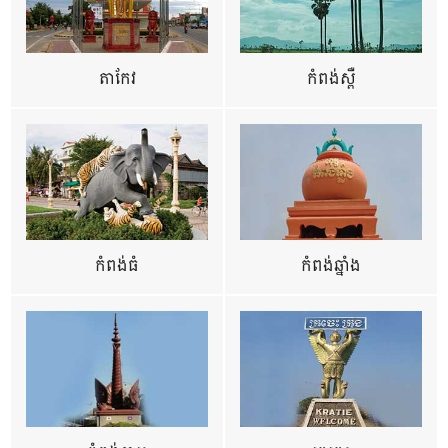
តាកែវ
កំពង់ស្ពឺ
កំពង់ធំ
កំពង់ឆ្នាំង