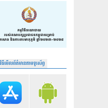
មវិធីមើលព័ត៌មានតាមទូរស័ព្វ