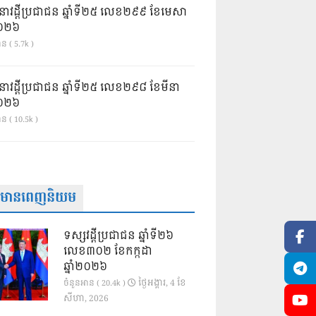
នាវដ្ដីប្រជាជន ឆ្នាំទី២៥ លេខ២៩៩ ខែមេសា
ំ២០២៦
ន ( 5.7k )
នាវដ្ដីប្រជាជន ឆ្នាំទី២៥ លេខ២៩៨ ខែមីនា
ំ២០២៦
ាន ( 10.5k )
ត៌មានពេញនិយម
ទស្សវដ្តីប្រជាជន ឆ្នាំទី២៦
លេខ៣០២ ខែកក្កដា
ឆ្នាំ២០២៦
ថ្ងៃ​អង្គារ, 4 ខែ​
ចំនួនអាន ( 20.4k )
សីហា, 2026