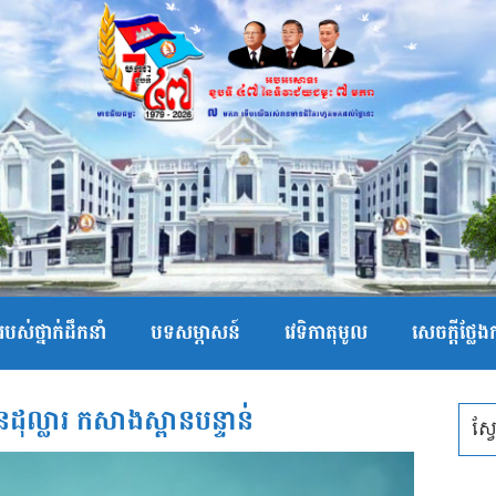
បស់ថ្នាក់ដឹកនាំ
បទសម្ភាសន៍
វេទិកាតុមូល
សេចក្ដីថ្លែ
នដុល្លារ កសាងស្ពានបន្ទាន់