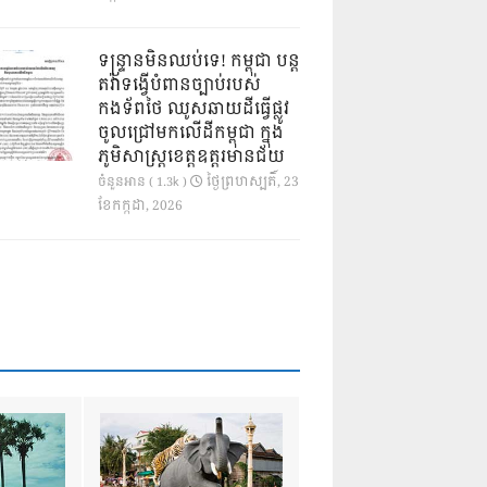
ទន្ទ្រានមិនឈប់ទេ! កម្ពុជា បន្ត
តវ៉ាទង្វើបំពានច្បាប់របស់
កងទ័ពថៃ ឈូសឆាយដីធ្វើផ្លូវ
ចូលជ្រៅមកលើដីកម្ពុជា ក្នុង
ភូមិសាស្ត្រខេត្តឧត្តរមានជ័យ
ថ្ងៃ​ព្រហស្បតិ៍, 23
ចំនួនអាន ( 1.3k )
ខែ​កក្កដា, 2026