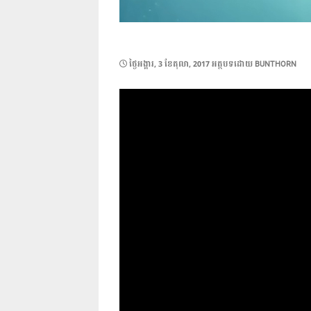
POSTED
ថ្ងៃ​អង្គារ, 3 ខែ​តុលា, 2017
អត្ថបទដោយ
BUNTHORN
ON