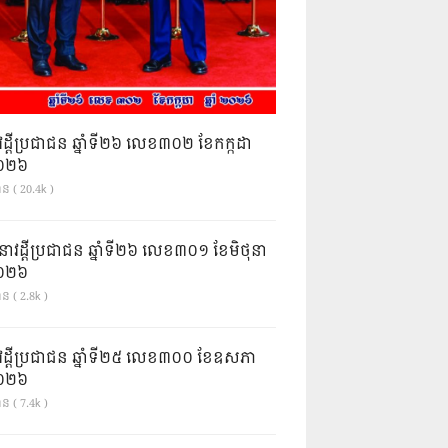
វដ្តីប្រជាជន ឆ្នាំទី២៦ លេខ៣០២ ខែកក្កដា
ំ២០២៦
ាន ( 20.4k )
នាវដ្ដីប្រជាជន ឆ្នាំទី២៦ លេខ៣០១ ខែមិថុនា
ំ២០២៦
ន ( 2.8k )
វដ្តីប្រជាជន ឆ្នាំទី២៥ លេខ៣០០ ខែឧសភា
ំ២០២៦
ន ( 7.4k )