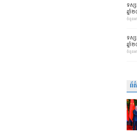
ទស្ស
ឆ្នា
ចំនួនអា
ទស្ស
ឆ្នា
ចំនួនអ
ព័