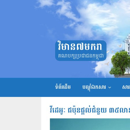
Skip
to
content
វិមាន៧មករា
គណបក្សប្រជាជនកម្ពុជា
ទំព័រដើម
បណ្តុំឯកសារ
សាររ
វីដេអូៈ ជប៉ុនផ្តល់ជំនួយ ៣៥លា