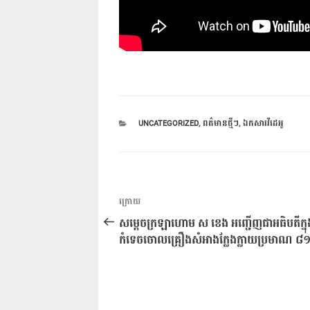
CATEGORIES
UNCATEGORIZED
,
ពត៌មានថ្មីៗ
,
ឯកសារវីដេអូ
ការ​
អត្ថបទ
ក្រោយ
នាំទិស​
មុន
សម្ដេចក្រឡាហោម ស ខេង អញ្ជើញជាអធិបតីក្នុង
ប្រកាស
កំទេចចោលគ្រឿងសំអាងក្លែងក្លាយប្រមាណ 