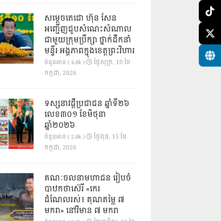
សម្តេចតេជោ ហ៊ុន សែន
អញ្ជើញជួបសំណេះសំណាល
ជាមួយក្រុមប្រឹក្សា ថ្នាក់ដឹកនាំ
មន្ទីរ អង្គភាពក្នុងខេត្តព្រះវិហារ
ថ្ងៃ​សុក្រ, 10 ខែ​
ចំនួនអាន ( 4.8k )
កក្កដា, 2026
ទស្សនាវដ្ដីប្រជាជន ឆ្នាំទី២៦
លេខ៣០១ ខែមិថុនា
ឆ្នាំ២០២៦
ថ្ងៃ​ពុធ, 15 ខែ​
ចំនួនអាន ( 2.8k )
កក្កដា, 2026
គណៈចលនាមហាជន រៀបចំ
បាឋកថាស៊េរី «កេរ
ដំណែលរស់៖ គុណតម្លៃ ៧
មករា» នៅវិមាន ៧ មករា