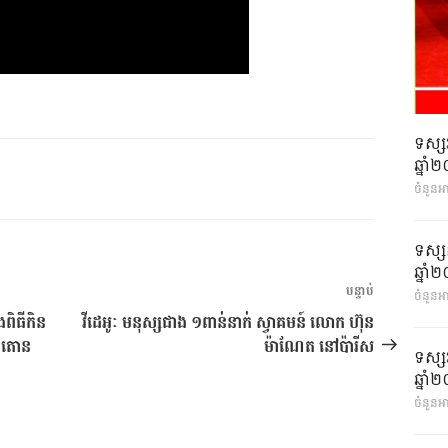
ទស្ស
ឆ្នា
ចំនួនអ
ទស្ស
ឆ្នា
អត្ថបទ
បន្ទាប់
ចំនួនអា
បន្ទាប់
ពិធីកិន
វីដេអូៈ មនុស្សជាង ១ពាន់នាក់ ស្វាគមន៍ លោក ហ៊ុន
៨១តោន
ម៉ាណែត នៅប៉ារីស
ទស្ស
ឆ្នា
ចំនួនអា