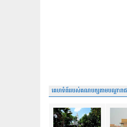
គេហទំព័ររបស់គណបក្សតាមបណ្តារាជធា