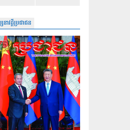
សនាវដ្តីប្រជាជន