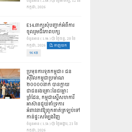
ថ្ងៃ​អាទិត្យ, 12 ខែ​
ចំនួនអាន ( 2.6k )
កក្កដា, 2026
E14.ពាក្យសុំបញ្ជាក់អំពីការ
ចូលរួមជីវភាពបក្ស
ថ្ងៃ​ចន្ទ, 20 ខែ​
ចំនួនអាន ( 1.9k )
កក្កដា, 2026
ទាញយក
96 KB
ប្រមុខការទូតកម្ពុជា៖ ជន
ស៊ីវិលកម្ពុជាប្រមាណ
២០០០០នាក់ បានក្លាយ
ជាជនរងគ្រោះនៃជម្លោះ
ព្រំដែន, កម្ពុជាស្នើសហការី
អាស៊ានជួយគាំទ្រការ
អំពាវនាវឱ្យពួកគាត់ត្រឡប់ទៅ
កាន់ផ្ទះសម្បែងវិញ
ថ្ងៃ​អង្គារ, 21 ខែ​
ចំនួនអាន ( 1.5k )
កក្កដា, 2026