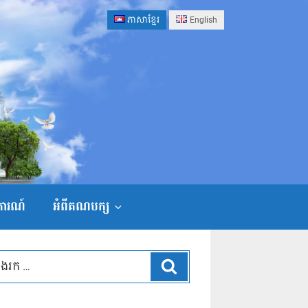
ភាសាខ្មែរ
English
ងការណ៍
អំពីគណបក្ស
ស្វែងរក