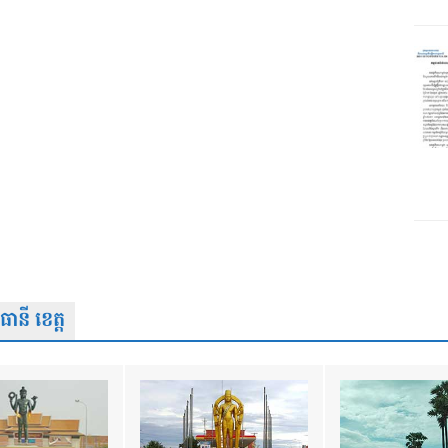
នី ខេត្ត