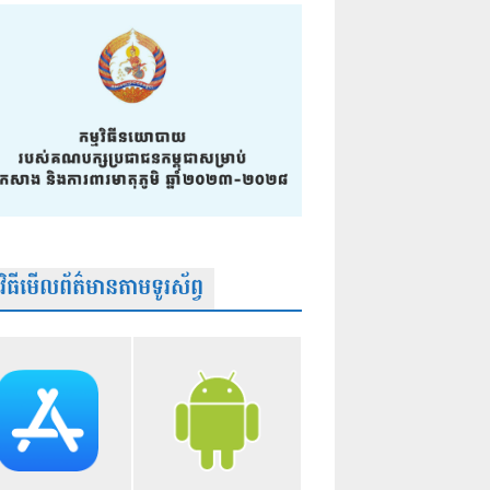
មវិធីមើលព័ត៌មានតាមទូរស័ព្វ