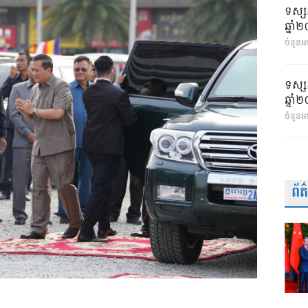
ទស្ស
ឆ្នា
ចំនួនអា
ទស្ស
ឆ្នា
ចំនួនអ
ព័