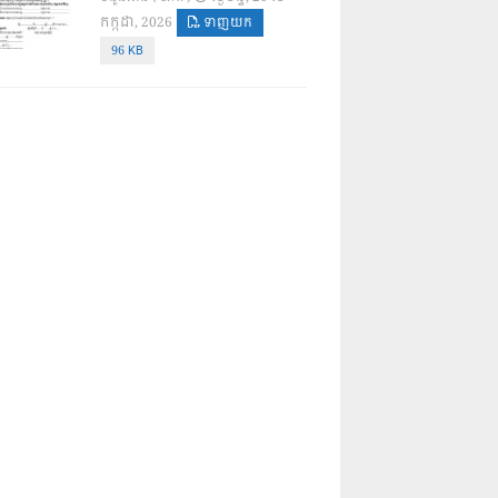
កក្កដា, 2026
ទាញយក
96 KB