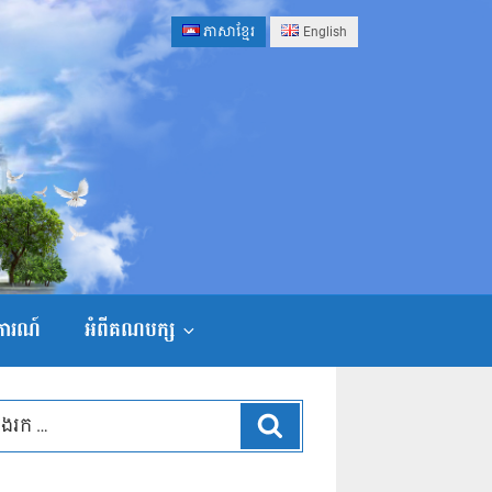
ភាសាខ្មែរ
English
ងការណ៍
អំពីគណបក្ស
ស្វែងរក