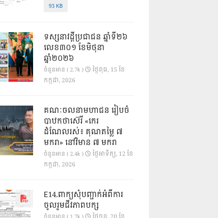
93 KB
ទស្សនាវដ្ដីប្រជាជន ឆ្នាំទី២៦
លេខ៣០១ ខែមិថុនា
ឆ្នាំ២០២៦
ថ្ងៃ​ពុធ, 15 ខែ​
ចំនួនអាន ( 2.7k )
កក្កដា, 2026
គណៈចលនាមហាជន រៀបចំ
បាឋកថាស៊េរី «កេរ
ដំណែលរស់៖ គុណតម្លៃ ៧
មករា» នៅវិមាន ៧ មករា
ថ្ងៃ​អាទិត្យ, 12 ខែ​
ចំនួនអាន ( 2.4k )
កក្កដា, 2026
E14.ពាក្យសុំបញ្ជាក់អំពីការ
ចូលរួមជីវភាពបក្ស
ថ្ងៃ​ចន្ទ, 20 ខែ​
ចំនួនអាន ( 1.7k )