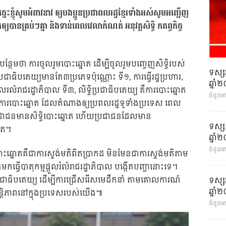
្នេះខ្ញុំសូមអំពាវនាវ ឲ្យបងប្អូនប្រជាពលរដ្ឋខ្មែរទាំងអស់សូមអញ្ជើញ
យបានគ្រប់ៗគ្នា និងទាន់ពេលវេលាកំណត់ អនុវត្តសិទ្ធិ កតព្វកិច្ច
ន្ថែមថា ការចូលរួមបោះឆ្នោត ដើម្បីចូលរួមបញ្ចេញសិទ្ធិរបស់
ទស្ស
បប្រជាធិបតេយ្យមានតែ៣ប្រភេទប៉ុណ្ណោះ ទី១, ការធ្វើរដ្ឋប្រហារ,
ឆ្នា
លរលំរាជរដ្ឋាភិបាល ទី៣​, លិទ្ធិប្រជាធិបតេយ្យ គឺការបោះឆ្នោត
ចំនួនអ
្វើតាមការបោះឆ្នោត ដែលតំណាងឲ្យប្រពលរដ្ឋទូទាំងប្រទេស ពេល
លប្រជាជនមានសិទ្ធិបោះឆ្នោត ហើយប្រជាជនដែលមាន
ទស្ស
ោត។
ឆ្នា
ចំនួនអា
ឆ្នោតគឺជាការស្ទង់មតិពិតប្រាកដ មិនមែនជាការស្ទង់មតិតាម
មកធ្វើបាតុកម្មផ្ដួលរំលំរាជរដ្ឋាភិបាល បង្កើតបញ្ហានោះទេ។
ទ្ធិប្រជាធិបតេយ្យ ដើម្បីការជ្រើសរើសមេដឹកនាំ តាមគោលការណ៍
ទស្ស
ឆ្នា
សន្ដិភាពនៅក្នុងប្រទេសរបស់យើង៕
ចំនួនអា