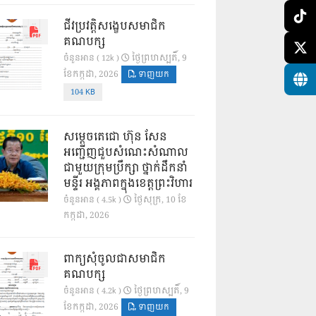
ជីវប្រវត្តិសង្ខេបសមាជិក
គណបក្ស
ថ្ងៃ​ព្រហស្បតិ៍, 9
ចំនួនអាន ( 12k )
ខែ​កក្កដា, 2026
ទាញយក
104 KB
សម្តេចតេជោ ហ៊ុន សែន
អញ្ជើញជួបសំណេះសំណាល
ជាមួយក្រុមប្រឹក្សា ថ្នាក់ដឹកនាំ
មន្ទីរ អង្គភាពក្នុងខេត្តព្រះវិហារ
ថ្ងៃ​សុក្រ, 10 ខែ​
ចំនួនអាន ( 4.5k )
កក្កដា, 2026
ពាក្យសុំចូលជាសមាជិក
គណបក្ស
ថ្ងៃ​ព្រហស្បតិ៍, 9
ចំនួនអាន ( 4.2k )
ខែ​កក្កដា, 2026
ទាញយក