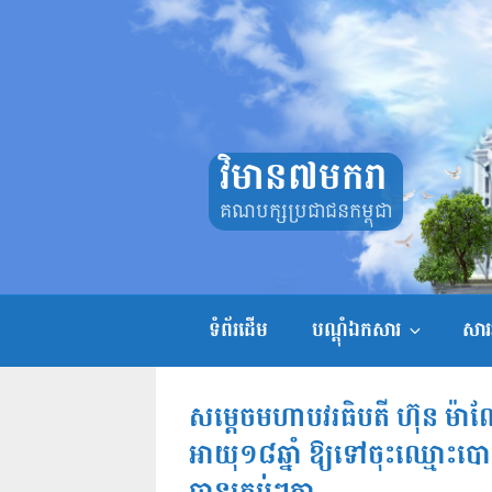
Skip
to
content
វិមាន៧មករា
គណបក្សប្រជាជនកម្ពុជា
ទំព័រដើម
បណ្តុំឯកសារ
សាររ
សម្តេចមហាបវរធិបតី ហ៊ុន ម៉
អាយុ១៨ឆ្នាំ ឱ្យទៅចុះឈ្មោះបោះ