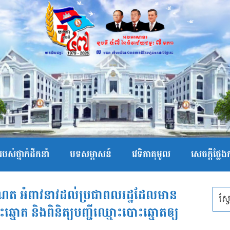
បស់ថ្នាក់ដឹកនាំ
បទសម្ភាសន៍
វេទិកាតុមូល
សេចក្ដីថ្លែ
ាណែត អំពាវនាវដល់ប្រជាពលរដ្ឋដែលមាន
ឆ្នោត និងពិនិត្យបញ្ជីឈ្មោះបោះឆ្នោតឲ្យ