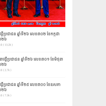
វដ្តីប្រជាជន ឆ្នាំទី២៦ លេខ៣០២ ខែកក្កដា
ំ២០២៦
ាន ( 13.2k )
នាវដ្ដីប្រជាជន ឆ្នាំទី២៦ លេខ៣០១ ខែមិថុនា
ំ២០២៦
ន ( 2.7k )
វដ្តីប្រជាជន ឆ្នាំទី២៥ លេខ៣០០ ខែឧសភា
ំ២០២៦
ន ( 7.3k )