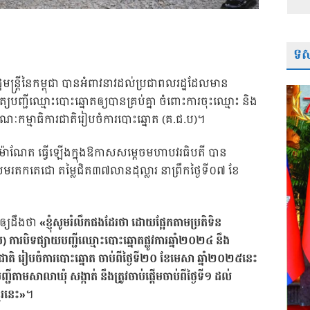
ទស្
ន្រ្ដីនៃកម្ពុជា បានអំពាវនាវដល់ប្រជាពលរដ្ឋដែលមាន
ត្យបញ្ជីឈ្មោះបោះឆ្នោតឲ្យបានគ្រប់គ្នា ចំពោះការចុះឈ្មោះ និង
ណៈកម្មាធិការជាតិរៀបចំការបោះឆ្នោត (គ.ជ.ប)។
ន ម៉ាណែត ធ្វើឡើងក្នុងឱកាសសម្ដេចមហាបវរធិបតី បាន
សមរតកតេជោ តម្លៃជិត៣៧លានដុល្លារ នាព្រឹកថ្ងៃទី០៧ ខែ
ឲ្យដឹងថា
«ខ្ញុំសូមរំលឹកផងដែរថា ដោយផ្អែកតាមប្រតិទិន
 ការបិទផ្សាយបញ្ជីឈ្មោះបោះឆ្នោតផ្លូវការឆ្នាំ២០២៤ នឹង
ជាតិ រៀបចំការបោះឆ្នោត ចាប់ពីថ្ងៃទី២០ ខែមេសា ឆ្នាំ២០២៥នេះ
ជីតាមសាលាឃុំ សង្កាត់ នឹងត្រូវចាប់ផ្ដើមចាប់ពីថ្ងៃទី១ ដល់
ែរនេះ»
។