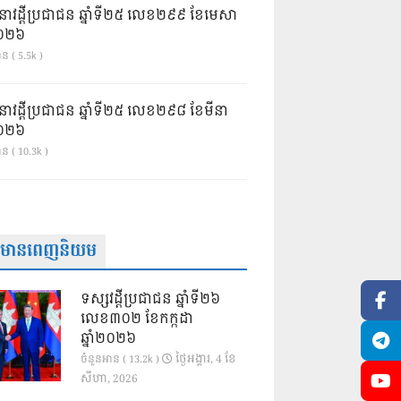
នាវដ្ដីប្រជាជន ឆ្នាំទី២៥ លេខ២៩៩ ខែមេសា
ំ២០២៦
ន ( 5.5k )
នាវដ្ដីប្រជាជន ឆ្នាំទី២៥ លេខ២៩៨ ខែមីនា
ំ២០២៦
ាន ( 10.3k )
ត៌មានពេញនិយម
ទស្សវដ្តីប្រជាជន ឆ្នាំទី២៦
លេខ៣០២ ខែកក្កដា
ឆ្នាំ២០២៦
ថ្ងៃ​អង្គារ, 4 ខែ​
ចំនួនអាន ( 13.2k )
សីហា, 2026