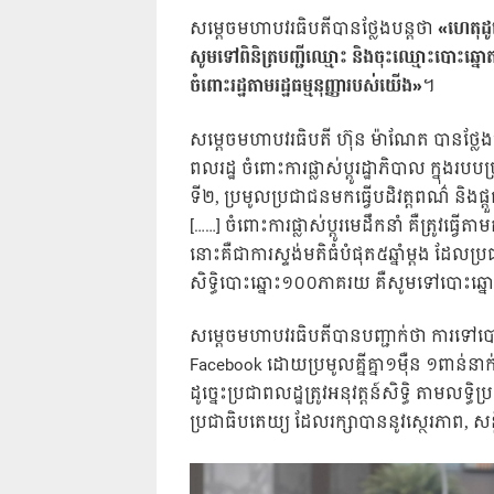
សម្ដេចមហាបវរធិបតីបានថ្លែងបន្ដថា
«ហេតុដូច
សូមទៅពិនិត្របញ្ជីឈ្មោះ និងចុះឈ្មោះបោះឆ្នោតឲ្
ចំពោះរដ្ឋតាមរដ្ឋធម្មនុញ្ញារបស់យើង»
។
សម្ដេចមហាបវរធិបតី ហ៊ុន ម៉ាណែត បានថ្លែងប
ពលរដ្ឋ ចំពោះការផ្លាស់ប្ដូរដ្ឋាភិបាល ក្នុងរប
ទី២, ប្រមូលប្រជាជនមកធ្វើបដិវត្តពណ៌ និងផ្ដួ
[……] ចំពោះការផ្លាស់ប្ដូរមេដឹកនាំ គឺត្រូវធ
នោះគឺជាការស្ទង់មតិធំបំផុត៥ឆ្នាំម្ដង ដែ
សិទ្ធិបោះឆ្នោះ១០០ភាគរយ គឺសូមទៅបោះឆ្ន
សម្ដេចមហាបវរធិបតីបានបញ្ជាក់ថា ការទៅបោះ
Facebook ដោយប្រមូលគ្នីគ្នា១ម៉ឺន ១ពាន់នាក់
ដូច្នេះប្រជាពលដ្ឋត្រូវអនុវត្តន៍សិទ្ធិ តាមល
ប្រជាធិបតេយ្យ ដែលរក្សាបាននូវស្ថេរភាព, 