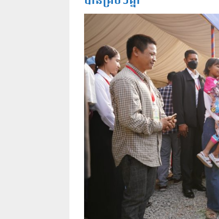
បានគ្រប់ៗគ្នា