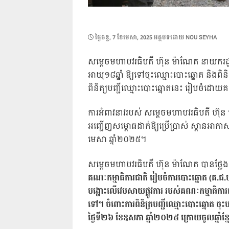
POSTED
ថ្ងៃ​ចន្ទ, 7 ខែ​មេសា, 2025
អត្ថបទដោយ
NOU SEYHA
ON
សម្តេចមហាបវរធិបតី ហ៊ុន ម៉ាណែត នាយករដ្ឋម
អាយុ១៨ឆ្នាំ ឱ្យទៅចុះឈ្មោះបោះឆ្នោត និងពិនិ
ពិនិត្យបញ្ជីឈ្មោះបោះឆ្នោតនេះ រៀបចំដោយគ
ការអំពាវនាវរបស់ សម្តេចមហាបវរធិបតី ហ៊ុ
អញ្ជើញសម្ពោធដាក់ឱ្យប្រើប្រាស់ ស្ពានអាកា
មេសា ឆ្នាំ២០២៥។
សម្ដេចមហាបវរធិបតី ហ៊ុន ម៉ាណែត បានថ្លែង
គណៈកម្មាធិការជាតិ រៀបចំការបោះឆ្នោត (គ.ជ.ប)
បង្ហោះលើវេបសាយផ្លូវការ របស់គណៈកម្មាធិការ
ទៅ។ ចំពោះការពិនិត្របញ្ជីឈ្មោះបោះឆ្នោត ចុះបញ្
ថ្ងៃទី២៦ ខែឧសភា ឆ្នាំ២០២៥ ក្រោយចូលឆ្នាំខ្ម