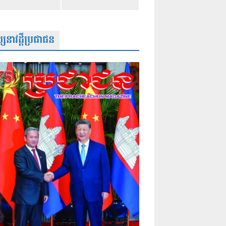
សនាវដ្តីប្រជាជន