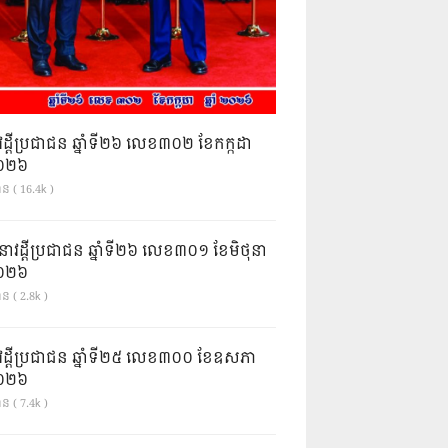
វដ្តីប្រជាជន ឆ្នាំទី២៦ លេខ៣០២ ខែកក្កដា
ំ២០២៦
ាន ( 16.4k )
នាវដ្ដីប្រជាជន ឆ្នាំទី២៦ លេខ៣០១ ខែមិថុនា
ំ២០២៦
ន ( 2.8k )
វដ្តីប្រជាជន ឆ្នាំទី២៥ លេខ៣០០ ខែឧសភា
ំ២០២៦
ន ( 7.4k )