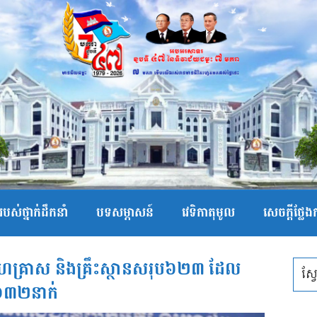
បស់ថ្នាក់ដឹកនាំ
បទសម្ភាសន៍
វេទិកាតុមូល
សេចក្ដីថ្លែ
រ សហគ្រាស និងគ្រឹះស្ថានសរុប៦២៣ ដែល
០៣២នាក់