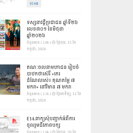
93 KB
ទស្សនាវដ្ដីប្រជាជន ឆ្នាំទី២៦
លេខ៣០១ ខែមិថុនា
ឆ្នាំ២០២៦
ថ្ងៃ​ពុធ, 15 ខែ​
ចំនួនអាន ( 2.8k )
កក្កដា, 2026
គណៈចលនាមហាជន រៀបចំ
បាឋកថាស៊េរី «កេរ
ដំណែលរស់៖ គុណតម្លៃ ៧
មករា» នៅវិមាន ៧ មករា
ថ្ងៃ​អាទិត្យ, 12 ខែ​
ចំនួនអាន ( 2.5k )
កក្កដា, 2026
E14.ពាក្យសុំបញ្ជាក់អំពីការ
ចូលរួមជីវភាពបក្ស
ថ្ងៃ​ចន្ទ, 20 ខែ​
ចំនួនអាន ( 1.8k )