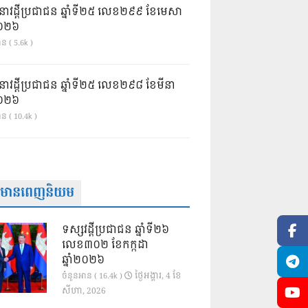
នាវដ្ដីប្រជាជន ឆ្នាំទី២៥ លេខ២៩៩ ខែមេសា
ំ២០២៦
ន ( 5.6k )
នាវដ្ដីប្រជាជន ឆ្នាំទី២៥ លេខ២៩៨ ខែមីនា
ំ២០២៦
ាន ( 10.4k )
ត៌មានពេញនិយម
ទស្សវដ្តីប្រជាជន ឆ្នាំទី២៦
លេខ៣០២ ខែកក្កដា
ឆ្នាំ២០២៦
ថ្ងៃ​អង្គារ, 4 ខែ​
ចំនួនអាន ( 16.4k )
សីហា, 2026