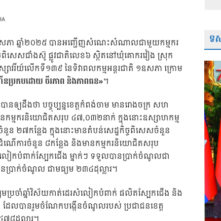
HA
ទស្
ី១ ខែឧសភា ឆ្នាំ២០២៥ បានអញ្ជើញសំណេះសំណាលជាមួយកម្មករ
ច្ចពិសេសជាំងស៊ូ ផ្លូវជាតិលេខ៦ ស្ថិតនៅឃុំគោករវៀង ស្រុក
នុស្សាវរីយ៍លើកទី១៣៩ នៃទិវាពលកម្មអន្តរជាតិ ១ឧសភា ក្រោម
ងកំណើនប្រកបដោយ ចីរភាព និងភាពធន»
។
បានឲ្យដឹងថា បច្ចុប្បន្នខេត្តកំពង់ចាម មានរោងចក្រ សហ
ានកម្មករនិយោជិតសរុប ៤៧,០៣២នាក់ ក្នុងនោះឧស្សាហកម្ម
ួន ២៧កន្លែង ក្នុងនោះមានតំបន់សេដ្ឋកិច្ចពិសេសចំនួន
ណើការចំនួន ៨កន្លែង និងមានកម្មករនិយោជិតសរុប
លៀកបំពាក់ស្បែកជើង ម្នាក់ៗ ទទួលបានប្រាក់ចំណូលជា
ានប្រាក់ចំណូល ជាមធ្យម ២៣៤ដុល្លារ។
យមប្រចាំឆ្នាំវិស័យកាត់ដេរសំលៀកបំពាក់ ផលិតស្បែកជើង និង
នាំ ដែលបានរួមចំណែកបង្កើនចំណូលរបស់ ប្រជាជនខេត្ត
២.៤៧៨ដុល្លារ។