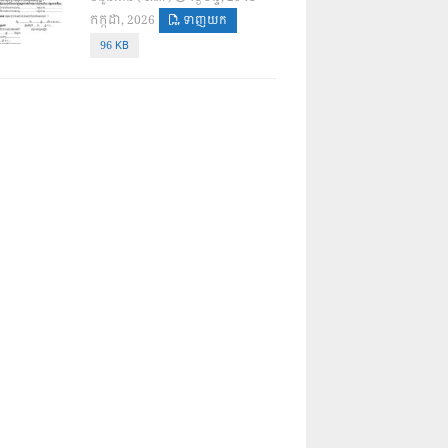
កក្កដា, 2026
ទាញយក
96 KB