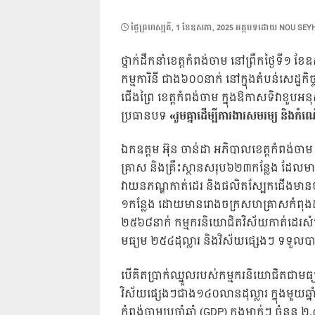
POSTED
ថ្ងៃ​ព្រហស្បតិ៍, 1 ខែ​ឧសភា, 2025
អត្ថបទដោយ
NOU SEY
ON
ថ្នាក់ដឹកនាំខេត្តកំពង់ចាម នៅព្រឹកថ្ងៃទ
កម្មការិនី ជាង៦០០នាក់ នៅក្នុងតំបន់សេដ្ឋកិ
ជើងព្រៃ ខេត្តកំពង់ចាម ក្នុងឱកាសទិវាខួបអ
ប្រធានបទ
«រួមគ្នាដើម្បីការងារសមរម្យ និ
ឯកឧត្តម អ៊ុន ចាន់ដា អភិបាលខេត្តកំពង់ចាម 
គ្រាស និងគ្រឹះស្ថានសរុប៦២៣កន្លែង ដែលម
វាយនភណ្ឌកាត់ដេរ និងផលិតស្បែកជើងមានចំន
១កន្លែង ដោយមានរោងចក្រសហគ្រាសកំពុងដំ
២៥៦៨នាក់ កម្មករនិយោជិតវិស័យកាត់ដេរសំ
មធ្យម ២៥៤ដុល្លារ និងវិស័យផ្សេងៗ ទទួលប
បើគិតប្រាក់ឈ្នួលរបស់កម្មករនិយោជិតជាមធ្
វិស័យផ្សេងៗជាង១៤០លានដុល្លារ ក្នុងមួយឆ្
កំពង់ចាមប្រចាំឆ្នាំ (GDP) ក្នុងម្នាក់ៗ ចំនួន 