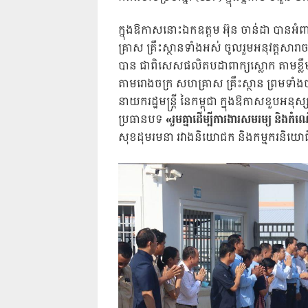
ក្នុងឱកាសនោះឯកឧត្តម អ៊ុន ចាន់ដា បាន
គ្រាស គ្រឹះស្ថានទាំងអស់ ចូលរួមអនុវត្តសា
បាន ជាពិសេសផលិតបដាពាក្យស្លោក តាមខ្លឹ
តាមរោងចក្រ សហគ្រាស គ្រឹះស្ថាន ព្រមទាំងច
នាយករដ្ឋមន្រ្តី នៃកម្ពុជា ក្នុងឱកាសខួបអន
ប្រធានបទ
«រួមគ្នាដើម្បីការងារសមរម្យ និ
សុខដុមរមនា រវាងនិយោជក និងកម្មករនិយោ