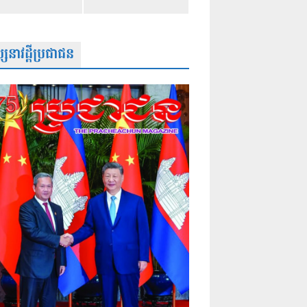
សនាវដ្តីប្រជាជន