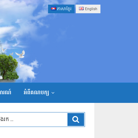
ភាសាខ្មែរ
English
ងការណ៍
អំពីគណបក្ស
ស្វែងរក