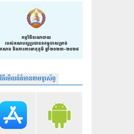
មវិធីមើលព័ត៌មានតាមទូរស័ព្វ