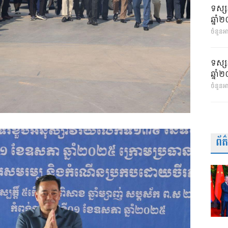
ទស្ស
ឆ្នា
ចំនួនអា
ទស្ស
ឆ្នា
ចំនួនអ
ព័