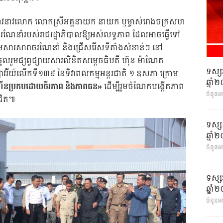
អំពាវនាវលោក លោកស្រីអគ្គនាយក នាយក ឬម្ចាស់រោងចក្រសហ
រាចរណែនាំរបស់រាជរដ្ឋាភិបាលឱ្យអស់លទ្ធភាព ដែលអាចធ្វើទៅ
មសារសារាចរណែនាំ និងជ្រើសរើសទីតាំងសំខាន់ៗ នៅ
ូលរួមផ្សព្វផ្សាយសារលិខិតសម្ដេចធិបតី ហ៊ុន ម៉ាណែត
ទស្ស
ុស្សាវរីយ៍លើកទី១៣៩ នៃទិវាពលកម្មអន្តរជាតិ ១ ឧសភា ក្រោម
ឆ្នា
ងកំណើនប្រកបដោយចីរភាព និងភាពធន»
ដើម្បីរួមចំណែកបង្កើតភាព
ចំនួនអ
ជិត៕
ទស្ស
ឆ្នា
ចំនួនអា
ទស្ស
ឆ្នា
ចំនួនអា