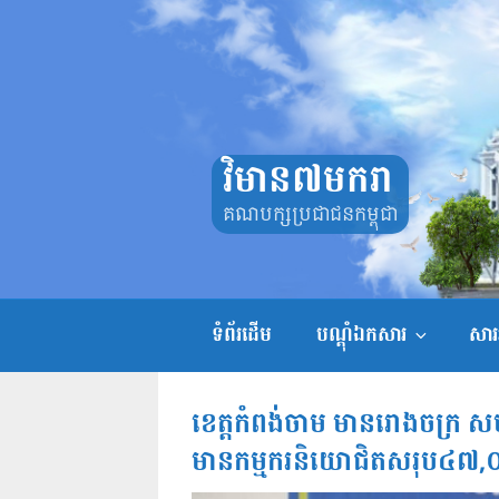
Skip
to
content
វិមាន៧មករា
គណបក្សប្រជាជនកម្ពុជា
ទំព័រដើម
បណ្តុំឯកសារ
សាររ
​​​ខេត្តកំពង់ចាម មានរោងចក្
មានកម្មករនិយោជិតសរុប៤៧,