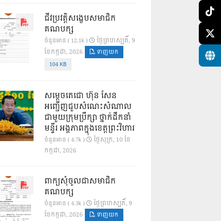
ជីវប្រវត្តិសង្ខេបសមាជិក
គណបក្ស
ថ្ងៃ​ព្រហស្បតិ៍, 9
ចំនួនអាន ( 12.1k )
ខែ​កក្កដា, 2026
ទាញយក
104 KB
សម្តេចតេជោ ហ៊ុន សែន
អញ្ជើញជួបសំណេះសំណាល
ជាមួយក្រុមប្រឹក្សា ថ្នាក់ដឹកនាំ
មន្ទីរ អង្គភាពក្នុងខេត្តព្រះវិហារ
ថ្ងៃ​សុក្រ, 10 ខែ​
ចំនួនអាន ( 4.7k )
កក្កដា, 2026
ពាក្យសុំចូលជាសមាជិក
គណបក្ស
ថ្ងៃ​ព្រហស្បតិ៍, 9
ចំនួនអាន ( 4.3k )
ខែ​កក្កដា, 2026
ទាញយក