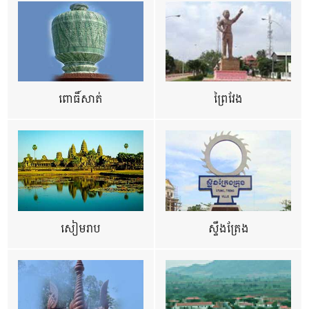
ពោធិ៍សាត់
ព្រៃវែង
សៀមរាប
ស្ទឹងត្រែង