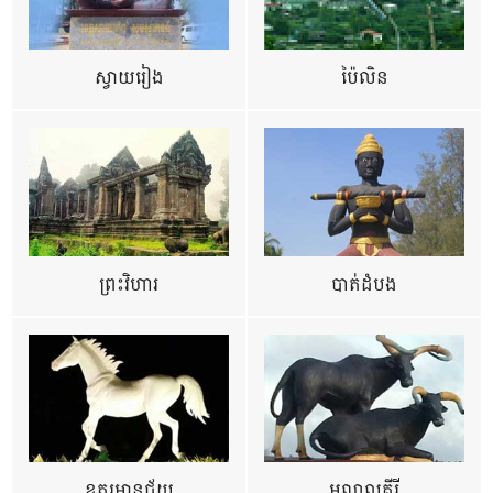
ស្វាយរៀង
ប៉ៃលិន
ព្រះវិហារ
បាត់ដំបង
ឧត្ដរមានជ័យ
មណ្ឌលគីរី