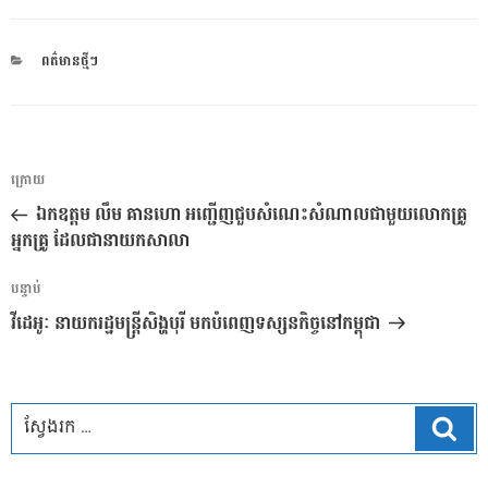
CATEGORIES
ពត៌មានថ្មីៗ
ការ​
អត្ថបទ
ក្រោយ
នាំទិស​
មុន
ឯកឧត្តម លឹម គានហោ អញ្ជើញជួបសំណេះសំណាលជាមួយលោកគ្រូ
ប្រកាស
អ្នកគ្រូ ដែលជានាយកសាលា
អត្ថបទ
បន្ទាប់
បន្ទាប់
វីដេអូៈ នាយករដ្ឋមន្ត្រីសិង្ហបុរី មកបំពេញទស្សនកិច្ចនៅកម្ពុជា
ស្វែ