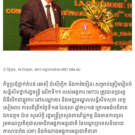
POSTED
ថ្ងៃ​ពុធ, 18 ខែ​តុលា, 2017
អត្ថបទដោយ
MET KIM AU
ON
កិច្ចប្រជុំថ្នាក់តំបន់ (អាស៊ី ប៉ាស៊ីហ្វិក និងការ៉ាបៀន) សម្រាប់ត្រៀមរៀបចំ
សន្និសីទថ្នាក់រដ្ឋមន្ត្រី លើកទី១១ របស់អង្គការ (WTO) ត្រូវបានប្រារព្ធ
ពិធីបើកជាផ្លូវការ នៅសណ្ឋាគារ និងមជ្ឈមណ្ឌលសន្និសីទសុខា ខេត្ត
សៀមរាប កាលពីព្រឹកថ្ងៃទី១៧ ខែតុលា ឆ្នាំ២០១៧ ក្រោមអធិបតីភាព
ឯកឧត្តម ប៉ាន សូរស័ក្តិ រដ្ឋមន្ត្រីក្រសួងពាណិជ្ជកម្ម និងមានការចូល
រួមគណប្រតិភូជាសមាជិកអង្គកាអន្តរជាតិ នៃបណ្តាប្រទេសនិយាយ
ភាសាបារាំង (OIF) និងតំណាងអង្គការអន្តរជាតិនានា