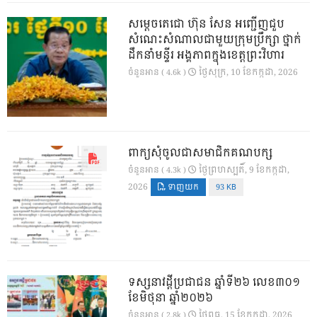
សម្តេចតេជោ ហ៊ុន សែន អញ្ជើញជួប
សំណេះសំណាលជាមួយក្រុមប្រឹក្សា ថ្នាក់
ដឹកនាំមន្ទីរ អង្គភាពក្នុងខេត្តព្រះវិហារ
ថ្ងៃ​សុក្រ, 10 ខែ​កក្កដា, 2026
ចំនួនអាន ( 4.6k )
ពាក្យសុំចូលជាសមាជិកគណបក្ស
ថ្ងៃ​ព្រហស្បតិ៍, 9 ខែ​កក្កដា,
ចំនួនអាន ( 4.3k )
2026
ទាញយក
93 KB
ទស្សនាវដ្ដីប្រជាជន ឆ្នាំទី២៦ លេខ៣០១
ខែមិថុនា ឆ្នាំ២០២៦
ថ្ងៃ​ពុធ, 15 ខែ​កក្កដា, 2026
ចំនួនអាន ( 2.8k )