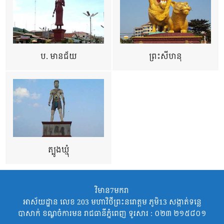
ប. មានជ័យ
ព្រះសីហនុ
ត្បូងឃ្មុំ
វិមាន7មករា
អាស័យដ្ឋាន លេខ 203 មហាវិថីព្រះនរោត្តម ភូមិ13 សង្កាត់ទន្លេ
បាសាក់ ខណ្ឌចំការមន រាជធានីភ្នំពេញ ទូរសារ : ០២៣ ២១៥៨០១