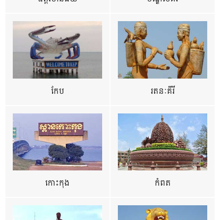
កែប
រតនៈគីរី
កោះកុង
កំពត