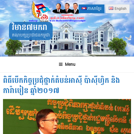
Skip
ភាសាខ្មែរ
English
to
content
វិមាន៧មករា
គណបក្សប្រជាជនកម្ពុជា
Menu
ពិធីបើកកិច្ចប្រជុំថ្នាក់តំបន់អាស៊ី ប៉ាស៊ីហ្វិក និង
ការ៉ាបៀន ឆ្នាំ២០១៧