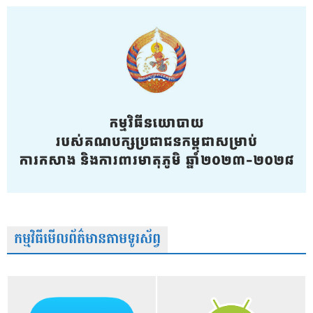
កម្មវិធីមើលព័ត៌មានតាមទូរស័ព្វ