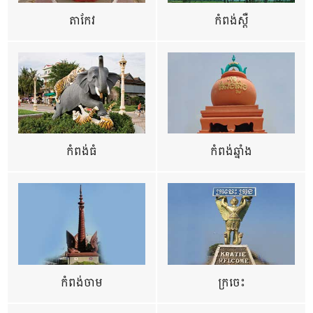
តាកែវ
កំពង់ស្ពឺ
កំពង់ធំ
កំពង់ឆ្នាំង
កំពង់ចាម
ក្រចេះ