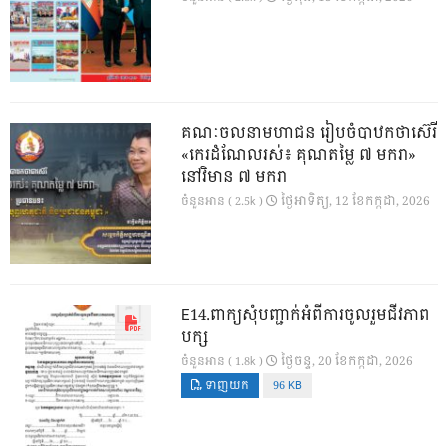
គណៈចលនាមហាជន រៀបចំបាឋកថាស៊េរី
«កេរដំណែលរស់៖ គុណតម្លៃ ៧ មករា»
នៅវិមាន ៧ មករា
ថ្ងៃ​អាទិត្យ, 12 ខែ​កក្កដា, 2026
ចំនួនអាន ( 2.5k )
E14.ពាក្យសុំបញ្ជាក់អំពីការចូលរួមជីវភាព
បក្ស
ថ្ងៃ​ចន្ទ, 20 ខែ​កក្កដា, 2026
ចំនួនអាន ( 1.8k )
ទាញយក
96 KB