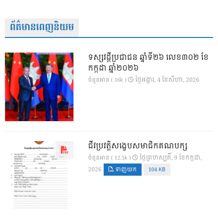
ព័ត៌មានពេញនិយម
ទស្សវដ្តីប្រជាជន ឆ្នាំទី២៦ លេខ៣០២ ខែ
កក្កដា ឆ្នាំ២០២៦
ថ្ងៃ​អង្គារ, 4 ខែ​សីហា, 2026
ចំនួនអាន ( 16k )
ជីវប្រវត្តិសង្ខេបសមាជិកគណបក្ស
ថ្ងៃ​ព្រហស្បតិ៍, 9 ខែ​កក្កដា,
ចំនួនអាន ( 12.1k )
2026
ទាញយក
104 KB