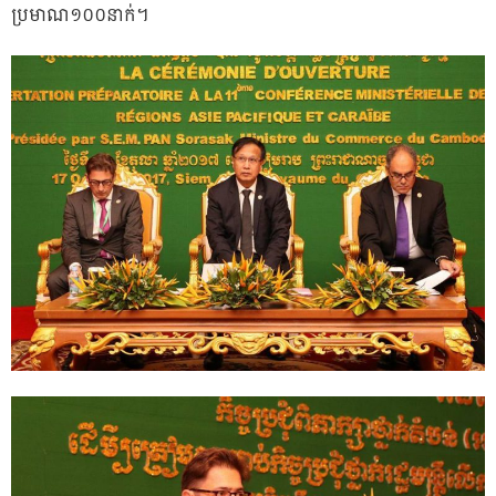
ប្រមាណ១០០នាក់។