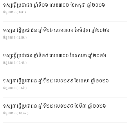
ទស្សវដ្តីប្រជាជន ឆ្នាំទី២៦ លេខ៣០២ ខែកក្កដា ឆ្នាំ២០២៦
ចំនួនអាន ( 16k )
ទស្សនាវដ្ដីប្រជាជន ឆ្នាំទី២៦ លេខ៣០១ ខែមិថុនា ឆ្នាំ២០២៦
ចំនួនអាន ( 2.8k )
ទស្សវដ្តីប្រជាជន ឆ្នាំទី២៥ លេខ៣០០ ខែឧសភា ឆ្នាំ២០២៦
ចំនួនអាន ( 7.4k )
ទស្សនាវដ្ដីប្រជាជន ឆ្នាំទី២៥ លេខ២៩៩ ខែមេសា ឆ្នាំ២០២៦
ចំនួនអាន ( 5.6k )
ទស្សនាវដ្ដីប្រជាជន ឆ្នាំទី២៥ លេខ២៩៨ ខែមីនា ឆ្នាំ២០២៦
ចំនួនអាន ( 10.4k )