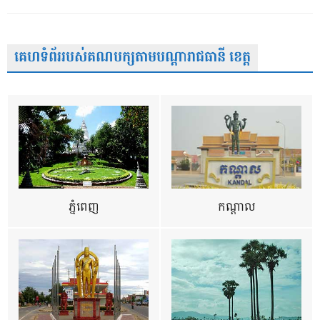
គេហទំព័ររបស់គណបក្សតាមបណ្តារាជធានី ខេត្ត
ភ្នំពេញ
កណ្តាល