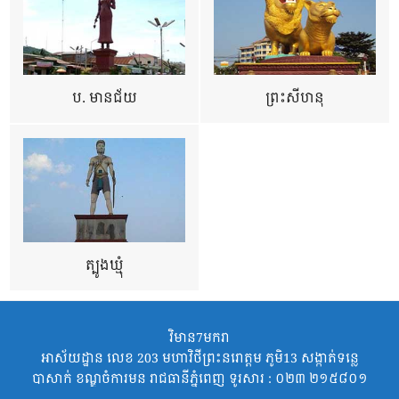
ប. មានជ័យ
ព្រះសីហនុ
ត្បូងឃ្មុំ
វិមាន7មករា
អាស័យដ្ឋាន លេខ 203 មហាវិថីព្រះនរោត្តម ភូមិ13 សង្កាត់ទន្លេ
បាសាក់ ខណ្ឌចំការមន រាជធានីភ្នំពេញ ទូរសារ : ០២៣ ២១៥៨០១