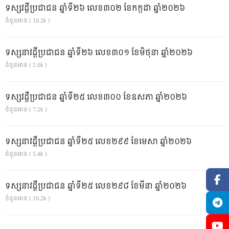
ទស្សវដ្តីប្រជាជន ឆ្នាំទី២៦ លេខ៣០២ ខែកក្កដា ឆ្នាំ២០២៦
ចំនួនអាន ( 10.2k )
ទស្សនាវដ្ដីប្រជាជន ឆ្នាំទី២៦ លេខ៣០១ ខែមិថុនា ឆ្នាំ២០២៦
ចំនួនអាន ( 2.6k )
ទស្សវដ្តីប្រជាជន ឆ្នាំទី២៥ លេខ៣០០ ខែឧសភា ឆ្នាំ២០២៦
ចំនួនអាន ( 7.2k )
ទស្សនាវដ្ដីប្រជាជន ឆ្នាំទី២៥ លេខ២៩៩ ខែមេសា ឆ្នាំ២០២៦
ចំនួនអាន ( 5.4k )
ទស្សនាវដ្ដីប្រជាជន ឆ្នាំទី២៥ លេខ២៩៨ ខែមីនា ឆ្នាំ២០២៦
ចំនួនអាន ( 10.2k )