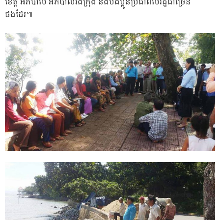
ខេត្ត អភិបាល អភិបាលរងក្រុង និងបងប្អូនប្រជាពលរដ្ឋជាច្រើន
ផងដែរ៕