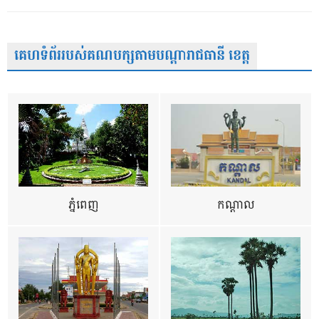
គេហទំព័ររបស់គណបក្សតាមបណ្តារាជធានី ខេត្ត
ភ្នំពេញ
កណ្តាល