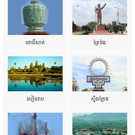
ពោធិ៍សាត់
ព្រៃវែង
សៀមរាប
ស្ទឹងត្រែង