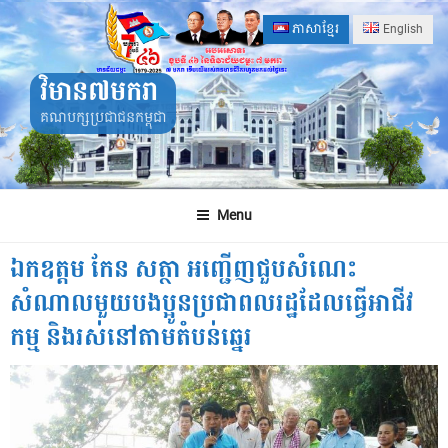
Skip
ភាសាខ្មែរ
English
to
content
វិមាន៧មករា
គណបក្សប្រជាជនកម្ពុជា
Menu
ឯកឧត្ដម កែន សត្ថា អញ្ជើញជួបសំណេះ
សំណាលមួយបងប្អូនប្រជាពលរដ្ឋដែលធ្វើអាជីវ
កម្ម និងរស់នៅតាមតំបន់ឆ្នេរ