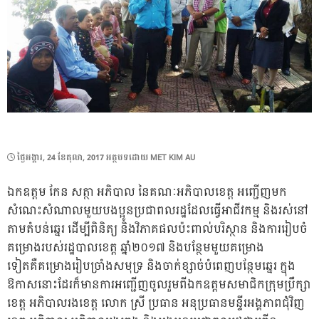
POSTED
ថ្ងៃ​អង្គារ, 24 ខែ​តុលា, 2017
អត្ថបទដោយ
MET KIM AU
ON
ឯកឧត្ដម កែន សត្ថា អភិបាល នៃគណៈអភិបាលខេត្ត អញ្ជើញមក
សំណេះសំណាលមួយបងប្អូនប្រជាពលរដ្ឋដែលធ្វើអាជីវកម្ម និងរស់នៅ
តាមតំបន់ឆ្នេរ ដើម្បីពិនិត្យ និងវិភាគផលប៉ះពាល់បរិស្ថាន និងការរៀបចំ
គម្រោងរបស់រដ្ឋបាលខេត្ត ឆ្នាំ២០១៧ និងបន្ថែមមួយគម្រោង
ទៀតគឺគម្រោងរៀបច្រាំងសមុទ្រ និងចាក់ខ្សាច់បំពេញបន្ថែមឆ្នេរ ក្នុង
ឱកាសនោះដែរក៏មានការអញ្ជើញចូលរួមពីឯកឧត្ដមសមាជិកក្រុមប្រឹក្សា
ខេត្ត អភិបាលរងខេត្ត លោក ស្រី ប្រធាន អនុប្រធានមន្ទីរអង្គភាពជុំវិញ