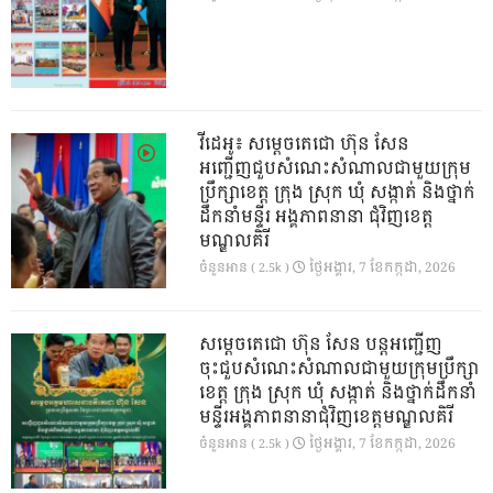
វីដេអូ៖ សម្តេចតេជោ ហ៊ុន សែន
អញ្ជើញជួបសំណេះសំណាលជាមួយក្រុម
ប្រឹក្សាខេត្ត ក្រុង ស្រុក ឃុំ សង្កាត់ និងថ្នាក់
ដឹកនាំមន្ទីរ អង្គភាពនានា ជុំវិញខេត្ត
មណ្ឌលគិរី
ថ្ងៃ​អង្គារ, 7 ខែ​កក្កដា, 2026
ចំនួនអាន ( 2.5k )
សម្តេចតេជោ ហ៊ុន សែន បន្តអញ្ជើញ
ចុះជួបសំណេះសំណាលជាមួយក្រុមប្រឹក្សា
ខេត្ត ក្រុង ស្រុក ឃុំ សង្កាត់ និងថ្នាក់ដឹកនាំ
មន្ទីរអង្គភាពនានាជុំវិញខេត្តមណ្ឌលគិរី
ថ្ងៃ​អង្គារ, 7 ខែ​កក្កដា, 2026
ចំនួនអាន ( 2.5k )