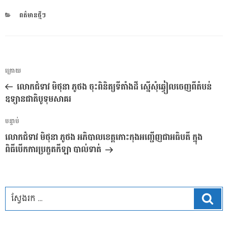
CATEGORIES
ពត៌មានថ្មីៗ
ការ​
អត្ថបទ
ក្រោយ
នាំទិស​
មុន
លោកជំទាវ មិថុនា ភូថង ចុះពិនិត្យទីតាំងដី ស្នើសុំឆ្វៀលចេញពីតំបន់
ប្រកាស
ឧទ្យានជាតិបូទុមសាគរ
អត្ថបទ
បន្ទាប់
បន្ទាប់
លោកជំទាវ មិថុនា ភូថង អភិបាលខេត្តកោះកុងអញ្ជើញជាអធិបតី ក្នុង
ពិធីបើកការប្រកួតកីឡា បាល់ទាត់
ស្វែ