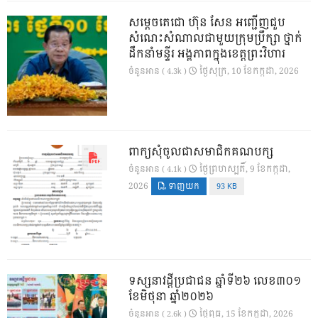
សម្តេចតេជោ ហ៊ុន សែន អញ្ជើញជួប
សំណេះសំណាលជាមួយក្រុមប្រឹក្សា ថ្នាក់
ដឹកនាំមន្ទីរ អង្គភាពក្នុងខេត្តព្រះវិហារ
ថ្ងៃ​សុក្រ, 10 ខែ​កក្កដា, 2026
ចំនួនអាន ( 4.3k )
ពាក្យសុំចូលជាសមាជិកគណបក្ស
ថ្ងៃ​ព្រហស្បតិ៍, 9 ខែ​កក្កដា,
ចំនួនអាន ( 4.1k )
2026
ទាញយក
93 KB
ទស្សនាវដ្ដីប្រជាជន ឆ្នាំទី២៦ លេខ៣០១
ខែមិថុនា ឆ្នាំ២០២៦
ថ្ងៃ​ពុធ, 15 ខែ​កក្កដា, 2026
ចំនួនអាន ( 2.6k )