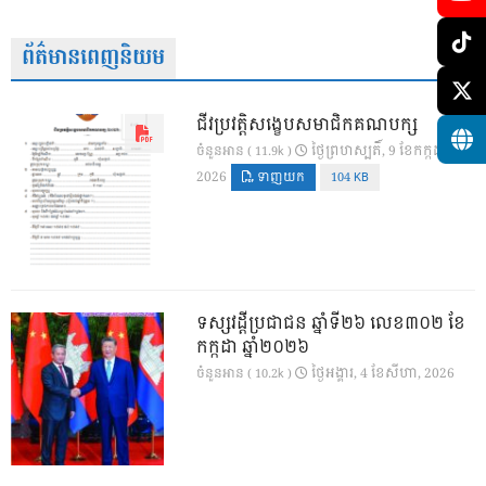
ព័ត៌មានពេញនិយម
ជីវប្រវត្តិសង្ខេបសមាជិកគណបក្ស
ថ្ងៃ​ព្រហស្បតិ៍, 9 ខែ​កក្កដា,
ចំនួនអាន ( 11.9k )
2026
ទាញយក
104 KB
ទស្សវដ្តីប្រជាជន ឆ្នាំទី២៦ លេខ៣០២ ខែ
កក្កដា ឆ្នាំ២០២៦
ថ្ងៃ​អង្គារ, 4 ខែ​សីហា, 2026
ចំនួនអាន ( 10.2k )