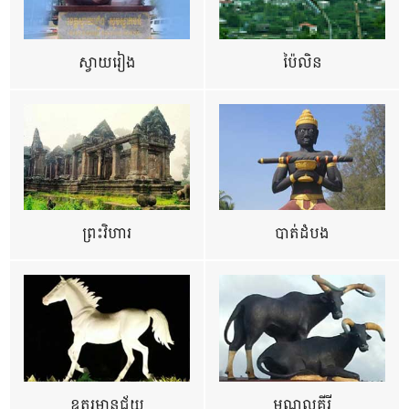
ស្វាយរៀង
ប៉ៃលិន
ព្រះវិហារ
បាត់ដំបង
ឧត្ដរមានជ័យ
មណ្ឌលគីរី