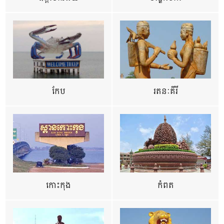
កែប
រតនៈគីរី
កោះកុង
កំពត