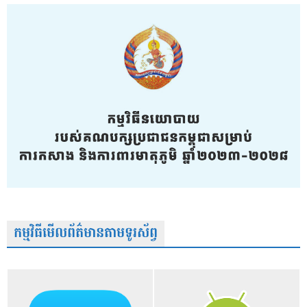
កម្មវិធីមើលព័ត៌មានតាមទូរស័ព្វ