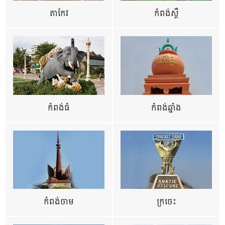
តាកែវ
កំពង់ស្ពឺ
កំពង់ធំ
កំពង់ឆ្នាំង
កំពង់ចាម
ក្រចេះ