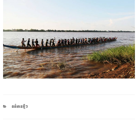
CATEGORIES
ពត៌មានថ្មីៗ
ការ​