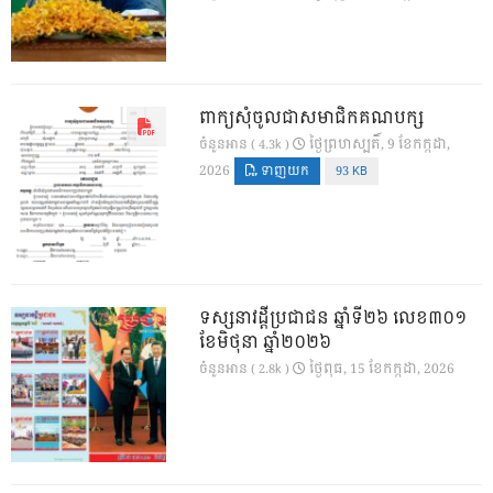
ពាក្យសុំចូលជាសមាជិកគណបក្ស
ថ្ងៃ​ព្រហស្បតិ៍, 9 ខែ​កក្កដា,
ចំនួនអាន ( 4.3k )
2026
ទាញយក
93 KB
ទស្សនាវដ្ដីប្រជាជន ឆ្នាំទី២៦ លេខ៣០១
ខែមិថុនា ឆ្នាំ២០២៦
ថ្ងៃ​ពុធ, 15 ខែ​កក្កដា, 2026
ចំនួនអាន ( 2.8k )