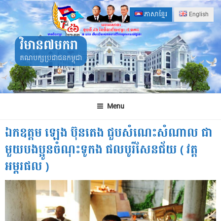
Skip
ភាសាខ្មែរ
English
to
content
វិមាន៧មករា
គណបក្សប្រជាជនកម្ពុជា
Menu
ឯកឧត្តម ឡេង ប៊ុនតេង ជួបសំណេះសំណាល ជា
មួយបងប្អូនចំណុះទូកង ផលបូរីសែនជ័យ ( វត្ត
អម្ពរផល )