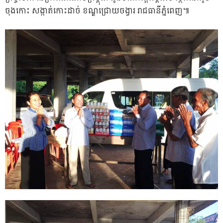
ចុងកោះ សង្កាត់កោះដាច់ ខណ្ឌជ្រោយចង្វារ រាជធានីភ្នំពេញ៕