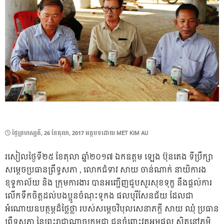
POSTED
ថ្ងៃ​ព្រហស្បតិ៍, 26 ខែ​តុលា, 2017
អត្ថបទដោយ
MET KIM AU
ON
រសៀលថ្ងៃទី២៥ ខែតុលា ឆ្នាំ២០១៧ ឯកឧត្តម ឡេង ប៊ុនតេង ទីប្រឹក្សា
សម្តេចប្រធានព្រឹទ្ធសភា , លោកជំទាវ សាយ ចាន់ណាក់ នាយិការង
ខុទ្ទកាល័យ និង ក្រុមការងារ បានអញ្ជើញជួបសួរសុខទុក្ខ នឹងផ្តល់ការ
លើកទឹកចិត្តដល់បងប្អូនចំណុះទូកង ផលបូរីសែនជ័យ ដែលជា
អំណោយឧបត្ថម្ភដ៏ថ្លៃថ្លា របស់សម្តេចវិបុលសេនាភក្តី សាយ ឈុំ ប្រធាន
ព្រឹទ្ធសភា នៃព្រះរាជាណាចក្រម្ពុជា ជូនចំពោះវត្តអម្ពផល ស្ថិតនៅភូមិ