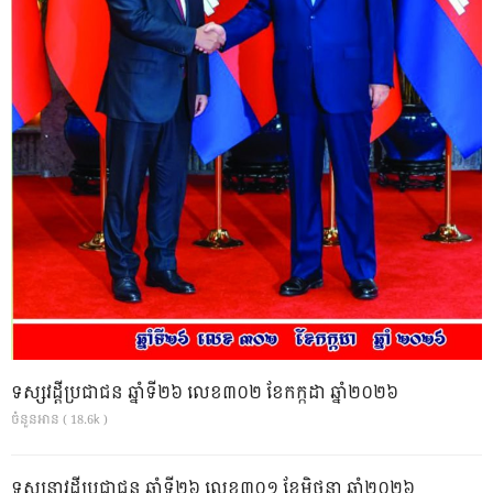
ទស្សវដ្តីប្រជាជន ឆ្នាំទី២៦ លេខ៣០២ ខែកក្កដា ឆ្នាំ២០២៦
ចំនួនអាន ( 18.6k )
ទស្សនាវដ្ដីប្រជាជន ឆ្នាំទី២៦ លេខ៣០១ ខែមិថុនា ឆ្នាំ២០២៦