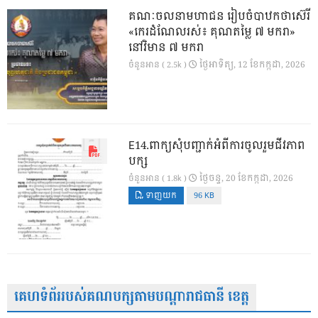
គណៈចលនាមហាជន រៀបចំបាឋកថាស៊េរី
«កេរដំណែលរស់៖ គុណតម្លៃ ៧ មករា»
នៅវិមាន ៧ មករា
ថ្ងៃ​អាទិត្យ, 12 ខែ​កក្កដា, 2026
ចំនួនអាន ( 2.5k )
E14.ពាក្យសុំបញ្ជាក់អំពីការចូលរួមជីវភាព
បក្ស
ថ្ងៃ​ចន្ទ, 20 ខែ​កក្កដា, 2026
ចំនួនអាន ( 1.8k )
ទាញយក
96 KB
គេហទំព័ររបស់គណបក្សតាមបណ្តារាជធានី ខេត្ត