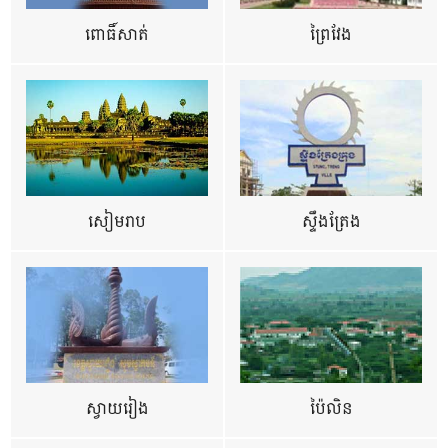
ពោធិ៍សាត់
ព្រៃវែង
សៀមរាប
ស្ទឹងត្រែង
ស្វាយរៀង
ប៉ៃលិន