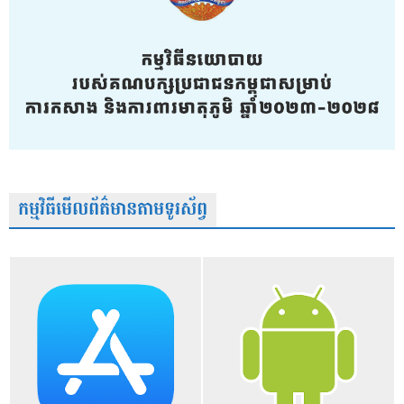
កម្មវិធីមើលព័ត៌មានតាមទូរស័ព្វ