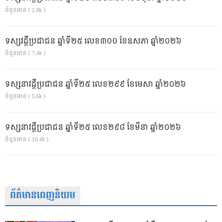
ចំនួនអាន ( 2.8k )
ទស្សវដ្តីប្រជាជន ឆ្នាំទី២៥ លេខ៣០០ ខែឧសភា ឆ្នាំ២០២៦
ចំនួនអាន ( 7.4k )
ទស្សនាវដ្ដីប្រជាជន ឆ្នាំទី២៥ លេខ២៩៩ ខែមេសា ឆ្នាំ២០២៦
ចំនួនអាន ( 5.6k )
ទស្សនាវដ្ដីប្រជាជន ឆ្នាំទី២៥ លេខ២៩៨ ខែមីនា ឆ្នាំ២០២៦
ចំនួនអាន ( 10.4k )
ព័ត៌មានពេញនិយម