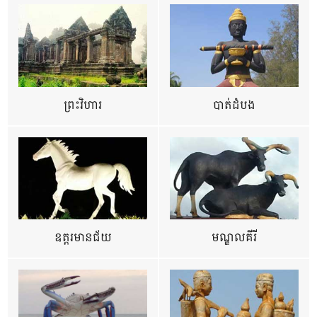
ព្រះវិហារ
បាត់ដំបង
ឧត្ដរមានជ័យ
មណ្ឌលគីរី