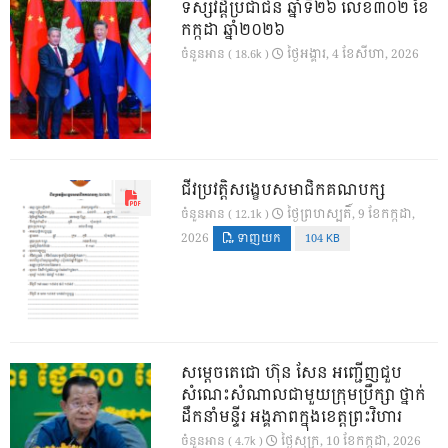
ទស្សវដ្តីប្រជាជន ឆ្នាំទី២៦ លេខ៣០២ ខែ
កក្កដា ឆ្នាំ២០២៦
ថ្ងៃ​អង្គារ, 4 ខែ​សីហា, 2026
ចំនួនអាន ( 18.6k )
ជីវប្រវត្តិសង្ខេបសមាជិកគណបក្ស
ថ្ងៃ​ព្រហស្បតិ៍, 9 ខែ​កក្កដា,
ចំនួនអាន ( 12.1k )
2026
ទាញយក
104 KB
សម្តេចតេជោ ហ៊ុន សែន អញ្ជើញជួប
សំណេះសំណាលជាមួយក្រុមប្រឹក្សា ថ្នាក់
ដឹកនាំមន្ទីរ អង្គភាពក្នុងខេត្តព្រះវិហារ
ថ្ងៃ​សុក្រ, 10 ខែ​កក្កដា, 2026
ចំនួនអាន ( 4.7k )