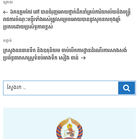
អត្ថបទ
ក្រោយ
នាំទិស​
មុន
ឯកឧត្តមកែវ ពៅ បានជំរុញអោយថ្នាក់ដឹកនាំគ្រប់ការិយាល័យនិងមន្រ្តី
ប្រកាស
រាជការចំណុះមន្ទីរទាំងអស់ត្រូវសម្រេចអោយបាននូវសូចនករចុងឆ្នាំ
ប្រកបដោយប្រសិទ្ធភាពខ្ពស់
អត្ថបទ
បន្ទាប់
បន្ទាប់
ក្រសួងធនធានទឹក និងឧតុនិយម ចាប់បើកការដ្ឋានដំណើរការសាងសង់
ប្រព័ន្ធធារាសាស្ត្រទំនប់អាងទឹក សៀង ចាន់
ស្វែ