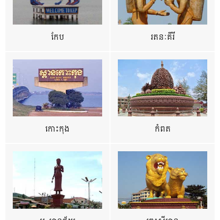
កែប
រតនៈគីរី
កោះកុង
កំពត