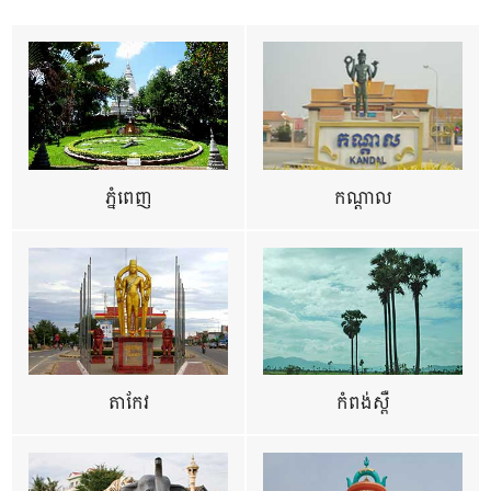
ភ្នំពេញ
កណ្តាល
តាកែវ
កំពង់ស្ពឺ