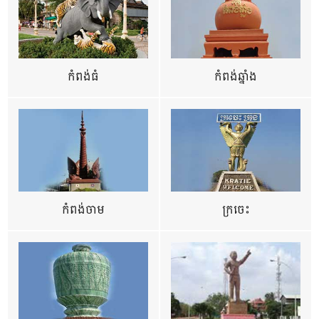
កំពង់ធំ
កំពង់ឆ្នាំង
កំពង់ចាម
ក្រចេះ