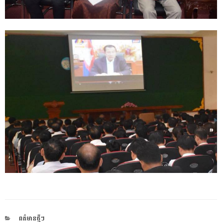
CATEGORIES
ពត៌មានថ្មីៗ