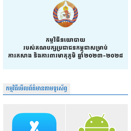
កម្មវិធីមើលព័ត៌មានតាមទូរស័ព្វ