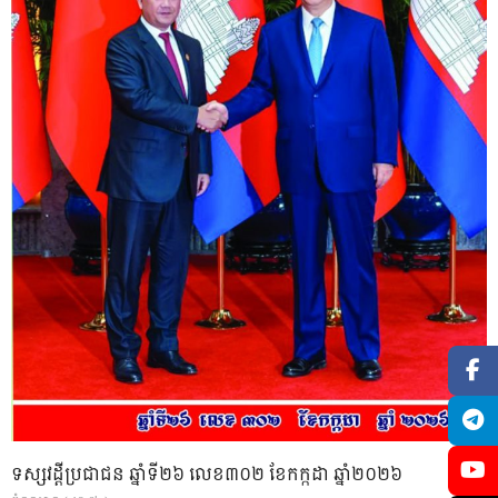
ទស្សវដ្តីប្រជាជន ឆ្នាំទី២៦ លេខ៣០២ ខែកក្កដា ឆ្នាំ២០២៦