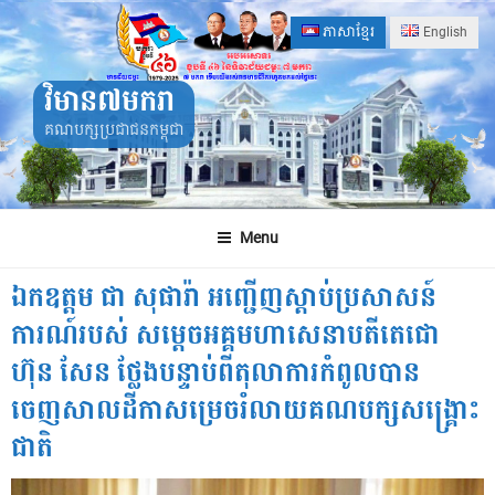
Skip
ភាសាខ្មែរ
English
to
content
វិមាន៧មករា
គណបក្សប្រជាជនកម្ពុជា
Menu
ឯកឧត្តម ជា សុផារ៉ា អញ្ជើញស្ដាប់ប្រសាសន៍
ការណ៍របស់ សម្ដេចអគ្គមហាសេនាបតីតេជោ
ហ៊ុន សែន ថ្លែងបន្ទាប់ពីតុលាការកំពូលបាន
ចេញសាលដីកាសម្រេចរំលាយគណបក្សសង្គ្រោះ
ជាតិ