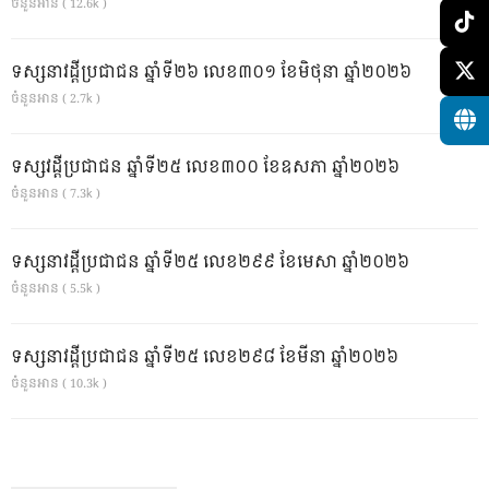
ចំនួនអាន ( 12.6k )
ទស្សនាវដ្ដីប្រជាជន ឆ្នាំទី២៦ លេខ៣០១ ខែមិថុនា ឆ្នាំ២០២៦
ចំនួនអាន ( 2.7k )
ទស្សវដ្តីប្រជាជន ឆ្នាំទី២៥ លេខ៣០០ ខែឧសភា ឆ្នាំ២០២៦
ចំនួនអាន ( 7.3k )
ទស្សនាវដ្ដីប្រជាជន ឆ្នាំទី២៥ លេខ២៩៩ ខែមេសា ឆ្នាំ២០២៦
ចំនួនអាន ( 5.5k )
ទស្សនាវដ្ដីប្រជាជន ឆ្នាំទី២៥ លេខ២៩៨ ខែមីនា ឆ្នាំ២០២៦
ចំនួនអាន ( 10.3k )