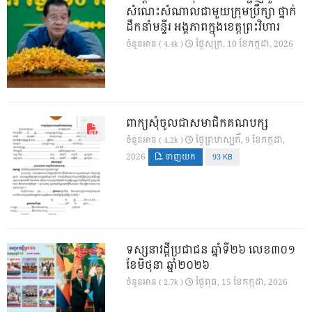
សំណេះសំណាលជាមួយក្រុមប្រឹក្សា ថ្នាក់
ដឹកនាំមន្ទីរ អង្គភាពក្នុងខេត្តព្រះវិហារ
ថ្ងៃ​សុក្រ, 10 ខែ​កក្កដា, 2026
ចំនួនអាន ( 4.4k )
ពាក្យសុំចូលជាសមាជិកគណបក្ស
ថ្ងៃ​ព្រហស្បតិ៍, 9 ខែ​កក្កដា,
ចំនួនអាន ( 4.2k )
2026
ទាញយក
93 KB
ទស្សនាវដ្ដីប្រជាជន ឆ្នាំទី២៦ លេខ៣០១
ខែមិថុនា ឆ្នាំ២០២៦
ថ្ងៃ​ពុធ, 15 ខែ​កក្កដា, 2026
ចំនួនអាន ( 2.7k )