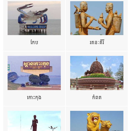
កែប
រតនៈគីរី
កោះកុង
កំពត