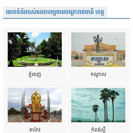
គេហទំព័ររបស់គណបក្សតាមបណ្តារាជធានី ខេត្ត
ភ្នំពេញ
កណ្តាល
តាកែវ
កំពង់ស្ពឺ