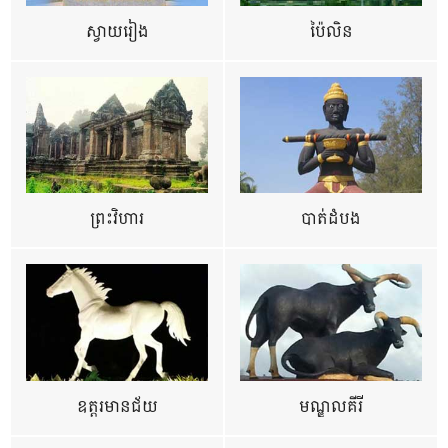
ស្វាយរៀង
ប៉ៃលិន
ព្រះវិហារ
បាត់ដំបង
ឧត្ដរមានជ័យ
មណ្ឌលគីរី