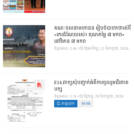
គណៈចលនាមហាជន រៀបចំបាឋកថាស៊េរី
«កេរដំណែលរស់៖ គុណតម្លៃ ៧ មករា»
នៅវិមាន ៧ មករា
ថ្ងៃ​អាទិត្យ, 12 ខែ​កក្កដា, 2026
ចំនួនអាន ( 2.4k )
E14.ពាក្យសុំបញ្ជាក់អំពីការចូលរួមជីវភាព
បក្ស
ថ្ងៃ​ចន្ទ, 20 ខែ​កក្កដា, 2026
ចំនួនអាន ( 1.7k )
ទាញយក
96 KB