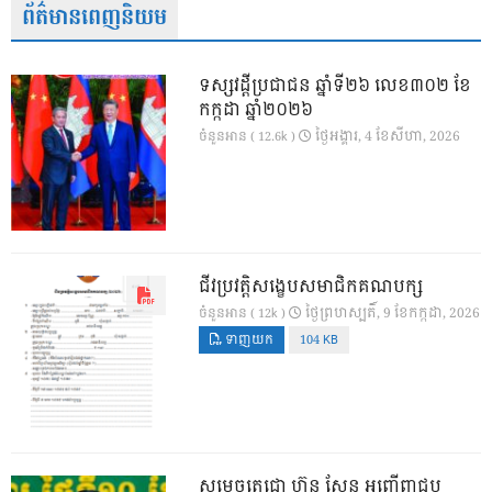
ព័ត៌មានពេញនិយម
ទស្សវដ្តីប្រជាជន ឆ្នាំទី២៦ លេខ៣០២ ខែ
កក្កដា ឆ្នាំ២០២៦
ថ្ងៃ​អង្គារ, 4 ខែ​សីហា, 2026
ចំនួនអាន ( 12.6k )
ជីវប្រវត្តិសង្ខេបសមាជិកគណបក្ស
ថ្ងៃ​ព្រហស្បតិ៍, 9 ខែ​កក្កដា, 2026
ចំនួនអាន ( 12k )
ទាញយក
104 KB
សម្តេចតេជោ ហ៊ុន សែន អញ្ជើញជួប