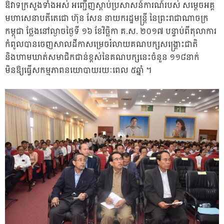
ឱវាទក្រសួងទាំងអស់ អញ្ជើញស្ដាប់ប្រសាសន៍ការណ៍របស់ សម្ដេចអគ្គ
មហាសេនាបតីតេជោ ហ៊ុន សែន នាយករដ្ឋមន្រ្តី នៃព្រះរាជាណាចក្រ
កម្ពុជា ថ្លែងនៅល្ងាចថ្ងៃទី ១៦ ខែវិច្ឆិកា គ.ស. ២០១៧ បន្ទាប់ពីតុលាការ
កំពូលបានចេញសាលដីកាសម្រេចរំលាយគណបក្សសង្គ្រោះជាតិ
និងហាមឃាត់សមាជិកជាន់ខ្ពស់នៃគណបក្សនេះចំនួន ១១៨នាក់
មិនឱ្យធ្វើសកម្មភាពនយោបាយរយៈពេល ៥ឆ្នាំ ។