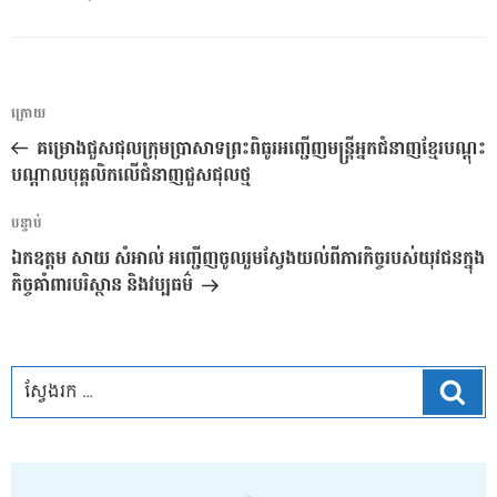
ការ​
អត្ថបទ
ក្រោយ
នាំទិស​
មុន
គម្រោងជួសជុលក្រុមប្រាសាទព្រះពិធូរអញ្ជើញមន្ត្រីអ្នកជំនាញខ្មែរបណ្តុះ
ប្រកាស
បណ្តាលបុគ្គលិកលើជំនាញជួសជុលថ្ម
អត្ថបទ
បន្ទាប់
បន្ទាប់
ឯកឧត្តម សាយ សំអាល់ អញ្ជើញចូលរួមស្វែងយល់ពីភារកិច្ចរបស់យុវជនក្នុង
កិច្ចគាំពារបរិស្ថាន និងវប្បធម៌
ស្វែ