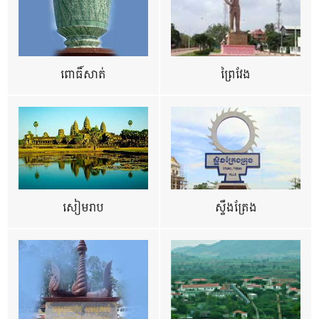
ពោធិ៍សាត់
ព្រៃវែង
សៀមរាប
ស្ទឹងត្រែង