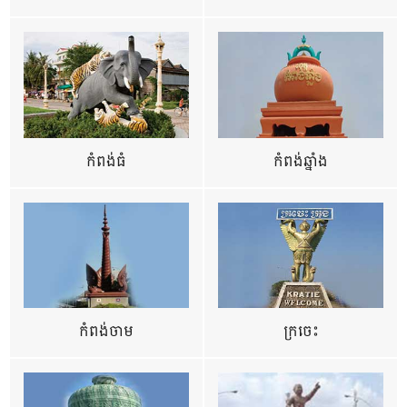
កំពង់ធំ
កំពង់ឆ្នាំង
កំពង់ចាម
ក្រចេះ