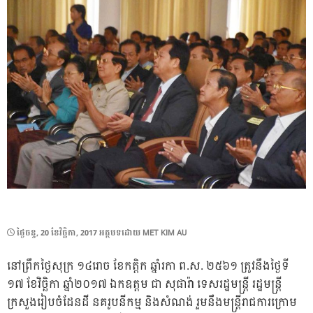
POSTED
ថ្ងៃ​ចន្ទ, 20 ខែ​វិច្ឆិកា, 2017
អត្ថបទដោយ
MET KIM AU
ON
នៅព្រឹកថ្ងៃសុក្រ ១៤រោច ខែកត្ដិក ឆ្នាំរកា ព.ស. ២៥៦១ ត្រូវនឹងថ្ងៃទី
១៧ ខែវិច្ឆិកា ឆ្នាំ២០១៧ ឯកឧត្តម ជា សុផារ៉ា ទេសរដ្ឋមន្ត្រី រដ្ឋមន្រ្តី
ក្រសួងរៀបចំដែនដី នគរូបនីកម្ម និងសំណង់ រួមនឹងមន្រ្តីរាជការក្រោម