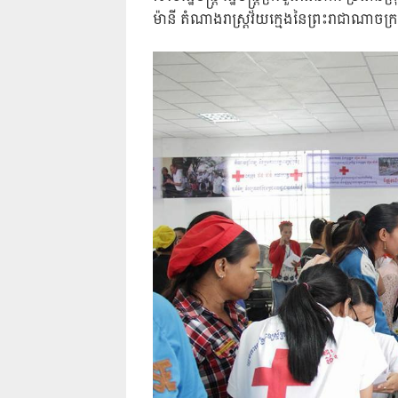
ម៉ានី តំណាងរាស្រ្តវ័យក្មេងនៃព្រះរាជាណាចក្រ