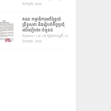
ខែ​កក្កដា, 2026
គណៈកម្មាធិការអចិន្ត្រៃយ៍
ព្រឹទ្ធសភា នឹងរៀបចំកិច្ចប្រជុំ
លើរបៀបវារៈចំនួន៥
ថ្ងៃ​ព្រហស្បតិ៍, 23
ចំនួនអាន ( 1.4k )
ខែ​កក្កដា, 2026