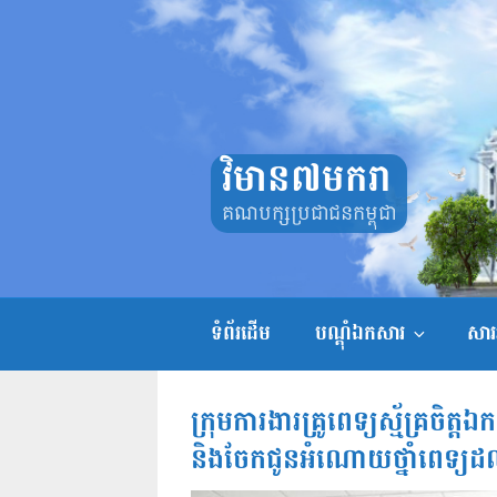
Skip
to
content
វិមាន៧មករា
គណបក្សប្រជាជនកម្ពុជា
ទំព័រដើម
បណ្តុំឯកសារ
សាររ
ក្រុមការងារគ្រូពេទ្យស្ម័គ្រចិត្តឯ
និងចែកជូនអំណោយថ្នាំពេទ្យដល់ក