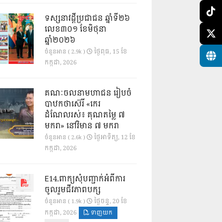
ទស្សនាវដ្ដីប្រជាជន ឆ្នាំទី២៦
លេខ៣០១ ខែមិថុនា
ឆ្នាំ២០២៦
ថ្ងៃ​ពុធ, 15 ខែ​
ចំនួនអាន ( 2.9k )
កក្កដា, 2026
គណៈចលនាមហាជន រៀបចំ
បាឋកថាស៊េរី «កេរ
ដំណែលរស់៖ គុណតម្លៃ ៧
មករា» នៅវិមាន ៧ មករា
ថ្ងៃ​អាទិត្យ, 12 ខែ​
ចំនួនអាន ( 2.6k )
កក្កដា, 2026
E14.ពាក្យសុំបញ្ជាក់អំពីការ
ចូលរួមជីវភាពបក្ស
ថ្ងៃ​ចន្ទ, 20 ខែ​
ចំនួនអាន ( 1.9k )
កក្កដា, 2026
ទាញយក