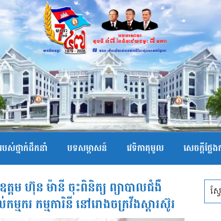
បស់ថ្នាក់ដឹកនាំ
បទសម្ភាសន៍
វេទិកាតុមូល
សេចក្ដីថ្លែ
កឧត្តម ហ៊ុន ម៉ានី ចុះពិនិត្យ ព្យាបាលជំងឺ
ម្មករ កម្មការិនី នៅរោងចក្រវីងស្តារស៊ូរ