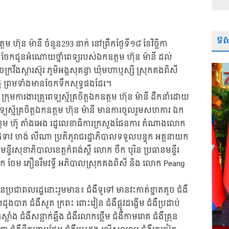
ទស្
ឧត្តម ហ៊ុន ម៉ានី ចំនួន293 នាក់ នៅព្រឹកថ្ងៃទី១៨ ខែវិច្ឆិកា
ិងចែកជូនអំណោយថ្នាំពេទ្យរបស់ឯកឧត្តម ហ៊ុន ម៉ានី ដល់
ក្រវីងស្តារស៊ូរ ភូមិអង្គសុគន្ធា ឃុំមហាឬស្សី ស្រុកគងពិសី
្លៃ ព្រមទាំងមានចែកទឹកសុទ្ធផងដែរ។
្រុមការងារគ្រូពេទ្យស្ម័គ្រចិត្តឯកឧត្តម ហ៊ុន ម៉ានី ដឹកនាំដោយ
ទ្យស្ម័គ្រចិត្តឯកឧត្តម ហ៊ុន ម៉ានី មានការចូលរួមសហការ ឯក
ឧត្តម ហ៊ូ តាំងអេង រដ្ឋលេខាធិការក្រសួងផែនការ តំណាងលោក
ំទាវ ហង់ លីណា ប្រតិភូរាជរដ្ឋាភិបាលទទួលបន្ទុក អគ្គនាយក
ន្ទីរសុខាភិបាលខេត្តកំពង់ស្ពឺ លោក ចឹក បូរិន ប្រធានមន្ទីរ
 លោក ចែម ភឿនរឹមវទ្ធី អភិបាលស្រុកគងពិសី និង លោក Peang
ូនប្រជាពលរដ្ឋនោះរួមមាន៖ ជំងឺទូទៅ មានវះកាត់ខ្នាតតូច ជំងឺ
ងឺឬសដូងបាត ជំងឺសួត ក្រពះ ពោះវៀន ជំងឺផ្លូវដង្ហើម ជំងឺប្រដាប់
លាំង ជំងឺសន្លាក់ឆ្អឹង ជំងឺរលាកថ្លើម ជំងឺកាមរោគ ជំងឺគ្រុន