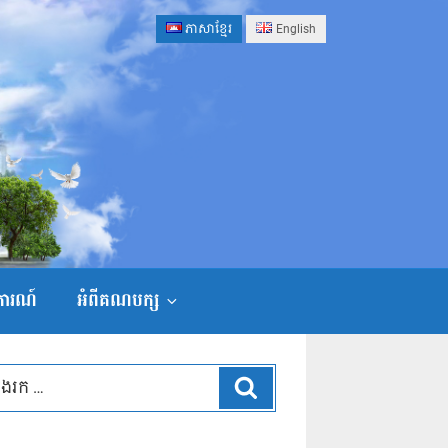
ភាសាខ្មែរ
English
ងការណ៍
អំពីគណបក្ស
ស្វែងរក