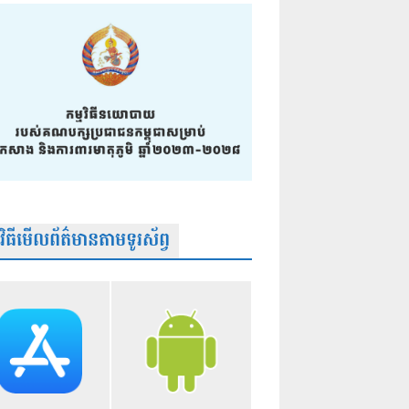
មវិធីមើលព័ត៌មានតាមទូរស័ព្វ