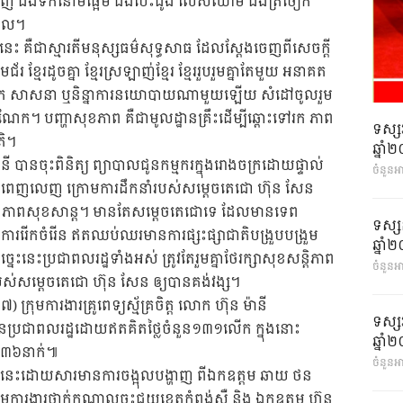
្មេញ ជំងឺទឹកនោមផ្អែម ជំងឺបេះដូង លើសឈាម ជំងឺត្រចៀក
…។ល។
្ឋនេះ គឺជាស្មារតីមនុស្សធម៌សុទ្ធសាធ ដែលស្តែងចេញពីសេចក្តី
 ខ្មែរដូចគ្នា ខ្មែរស្រឡាញ់ខ្មែរ ខ្មែររួបរួមគ្នាតែមួយ អនាគត
្សពួក សាសនា ឬនិន្នាការនយោបាយណាមួយឡើយ សំដៅចូលរួម
ចំណែក។ បញ្ហាសុខភាព គឺជាមូលដ្ឋានគ្រឹះដើម្បីឆ្ពោះទៅរក ភាព
ទស្ស
តិ។
ឆ្នា
 ម៉ានី បានចុះពិនិត្យ ព្យាបាលជូនកម្មករក្នុងរោងចក្រដោយផ្ទាល់
ចំនួនអ
ពពេញលេញ ក្រោមការដឹកនាំរបស់សម្តេចតេជោ ហ៊ុន សែន
រដ្ឋមានភាពសុខសាន្ត។ មានតែសម្តេចតេជោទេ ដែលមានទេព​
ទស្ស
ការរើកចំរើន ឥតឈប់ឈរមានការផ្សះផ្សាជាតិ​បង្រួបបង្រួម
ឆ្នា
្នេះនេះប្រជាពលរដ្ឋទាំងអស់ ត្រូវតែរួមគ្នាថែរក្សាសុខសន្តិភាព
ចំនួនអា
ស់សម្តេចតេជោ ហ៊ុន សែន ឲ្យបានគង់វង្ស។
មការងារគ្រូពេទ្យស្ម័គ្រចិត្ត លោក ហ៊ុន ម៉ានី
ទស្ស
ជូនប្រជាពលរដ្ឋដោយឥតគិតថ្លៃចំនួន១៣១លើក ក្នុងនោះ
ឆ្នា
,១៣៦នាក់៕
ចំនួនអា
នេះដោយសារមានការចង្អុលបង្ហាញ ពីឯកឧត្តម ឆាយ ថន
នក្រុមការងារថ្នាក់កណ្ដាលចុះជួយខេត្តកំពង់ស្ពឺ និង ឯកឧត្តម ហ៊ុន