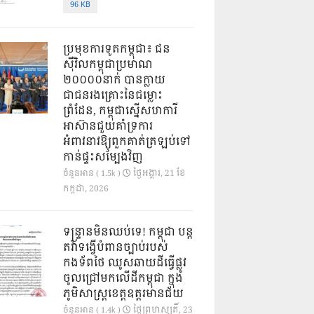
96 KB
ប្រមុខការទូតកម្ពុជា៖ ជន
ស៊ីវិលកម្ពុជាប្រមាណ
២០០០០នាក់ បានក្លាយ
ជាជនរងគ្រោះនៃជម្លោះ
ព្រំដែន, កម្ពុជាស្នើសហការី
អាស៊ានជួយគាំទ្រការ
អំពាវនាវឱ្យពួកគាត់ត្រឡប់ទៅ
កាន់ផ្ទះសម្បែងវិញ
ថ្ងៃ​អង្គារ, 21 ខែ​
ចំនួនអាន ( 1.5k )
កក្កដា, 2026
ទន្ទ្រានមិនឈប់ទេ! កម្ពុជា បន្ត
តវ៉ាទង្វើបំពានច្បាប់របស់
កងទ័ពថៃ ឈូសឆាយដីធ្វើផ្លូវ
ចូលជ្រៅមកលើដីកម្ពុជា ក្នុង
ភូមិសាស្ត្រខេត្តឧត្តរមានជ័យ
ថ្ងៃ​ព្រហស្បតិ៍, 23
ចំនួនអាន ( 1.4k )