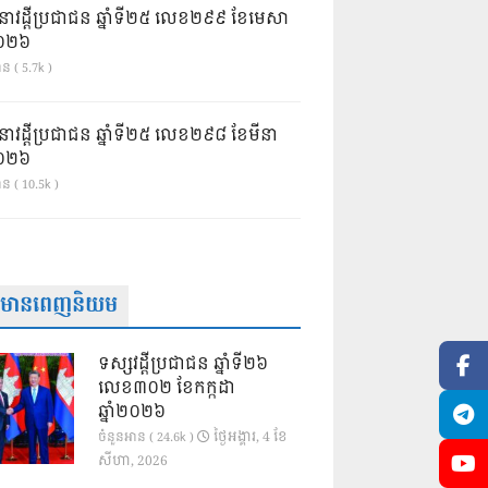
នាវដ្ដីប្រជាជន ឆ្នាំទី២៥ លេខ២៩៩ ខែមេសា
ំ២០២៦
ន ( 5.7k )
នាវដ្ដីប្រជាជន ឆ្នាំទី២៥ លេខ២៩៨ ខែមីនា
ំ២០២៦
ាន ( 10.5k )
ត៌មានពេញនិយម
ទស្សវដ្តីប្រជាជន ឆ្នាំទី២៦
លេខ៣០២ ខែកក្កដា
ឆ្នាំ២០២៦
ថ្ងៃ​អង្គារ, 4 ខែ​
ចំនួនអាន ( 24.6k )
សីហា, 2026