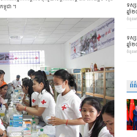
ទស្ស
កម្ពុជា ។
ឆ្នា
ចំនួនអា
ទស្ស
ឆ្នា
ចំនួនអ
ព័