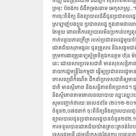
ចាញ់ ជំងឺគ្រុនឈាម ជំងឺភ្នែក សុខភាពមាត់ធ
ច្រមុះ បំពង់ករ ជំងឺតម្រងនោម អេកូសាស្ត្រ
ការចុះពិនិត្យ និងព្យាបាលជំងឺជូនប្រជាពលរដ
ស្រឡាញ់​បងប្អូន ប្រជាពលរដ្ឋ ក្នុងនាមជាឈាមជ័រ
តែមួយ ពោលគឺការ​ព្យា​បាលមិនប្រកាន់បក
កាត់បន្ថយភាពក្រីក្រ របស់ប្រជា​ពលរដ្ឋ​មួយ
ជោគជ័យសុភមង្គល ជូនគ្រួសារ និងសង្គម​ជា
ក្រុមការងារគ្រូពេទ្យស្ម័គ្រចិត្តឯកឧត្តម ហ៊ុន
នេះ ដោយសារប្រទេសជាតិ មានសុខសន្តិភា
នាយករដ្ឋមន្ត្រីនៃកម្ពុជា ធ្វើឲ្យប្រជាពល
កោសល្យ​​ពីកំណើត ដឹកនាំប្រទេសជាតិឲ្យមាន
ជាតិ មានស្ថិរភាព និងសន្តិភាពពិតប្រាកដ។ ដូច
និងស្ថិរភាពតាម​គោលនយោ​បាយ ឈ្នះឈ្នះរប
សូមបញ្ជាក់ថារយៈពេល៥៩ខែ (២០១២-២០១៧) ក្រុ
ចំនួន២,០៧៥នាក់ ចុះពិនិត្យនិងព្យាល​បាល
ព្យាលបាលជូន​ប្រជាពលរដ្ឋបានចំនួន២៥២
ការទទួលបានជោគជ័យយ៉ាងត្រចះត្រចង់បែប
ទេសរដ្ឋមន្រ្តី រដ្ឋមន្រ្តីក្រសួងផែនការ ប្រធា