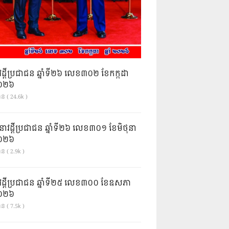
វដ្តីប្រជាជន ឆ្នាំទី២៦ លេខ៣០២ ខែកក្កដា
ំ២០២៦
ាន ( 24.6k )
នាវដ្ដីប្រជាជន ឆ្នាំទី២៦ លេខ៣០១ ខែមិថុនា
ំ២០២៦
ន ( 2.9k )
វដ្តីប្រជាជន ឆ្នាំទី២៥ លេខ៣០០ ខែឧសភា
ំ២០២៦
ន ( 7.5k )