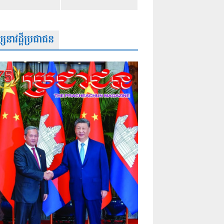
សនាវដ្តីប្រជាជន