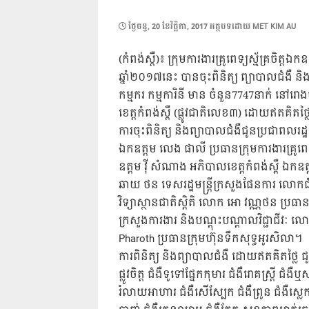
POSTED
ថ្ងៃ​ចន្ទ, 20 ខែ​វិច្ឆិកា, 2017
អត្ថបទដោយ
MET KIM AU
ON
(កំពង់ស្ពឺ)៖ ក្រុមការងារគ្រូពេទ្យស្ម័គ្រចិត្តឯក
ឆ្នាំ២០១៧នេះ បានចុះពិនិត្យ ព្យាបាលជំងឺ ន
កម្មករ កម្មការិនី មាន ចំនួន7747នាក់ នៅរោងច
ខេត្តកំពង់ស្ពឺ (ផ្លូវជាតិលេខ៣) ដោយឥតគិតថ
ការចុះពិនិត្យ និងព្យាបាលជំងឺជូនប្រជាពលរដ្ឋ ក
ឯកឧត្តម លេង ផាលី ប្រធានក្រុមការងារគ្រូពេ
ឧត្តម វ៉ី សំណាង អភិបាលខេត្តកំពង់ស្ពឺ ឯក
ឆាយ ថន ទេសរដ្ឋមន្ត្រីក្រសួងផែនការ លោកជ
វិទ្យាស្ថានជាតិស្តិតិ លោក អោ វណ្ណថន ប្រធានម
ក្រសួងការងារ និងបណ្តុះបណ្តាលវិជ្ជាជីវៈ
Pharoth ប្រធានក្រុមហ៊ុនទឹកសុទ្ធអូរសិលា។
ការពិនិត្យ និងព្យាបាលជំងឺ ដោយឥតគិតថ្លៃ ជ
ផ្លូវចិត្ត ជំងឺទូទៅផ្នែកកុមារ ជំងឺរោគស្ត្រី ជំ
រំលាយអាហារ ជំងឺសើស្បែក ជំងឺព្រូន ជំងឺស្លេកស្