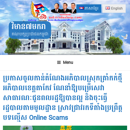
Skip
ភាសាខ្មែរ
English
to
content
វិមាន៧មករា
គណបក្សប្រជាជនកម្ពុជា
Menu
ប្រកាសចូលកាន់តំណែងអភិបាលស្រុកត្រាំកក់ថ្មី
អភិបាលខេត្តតាកែវ ណែនាំឱ្យបម្រើសេវា
សាធារណៈជូនពលរដ្ឋឱ្យបានល្អ និងចុះធ្វើ
រដ្ឋបាលតាមមូលដ្ឋាន ស្រាវជ្រាវរកទីតាំងប្រព្រឹត្ត
បទល្មើស Online Scams