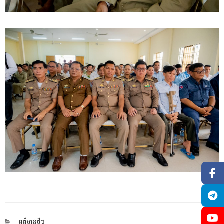
CATEGORIES
ពត៌មានថ្មីៗ