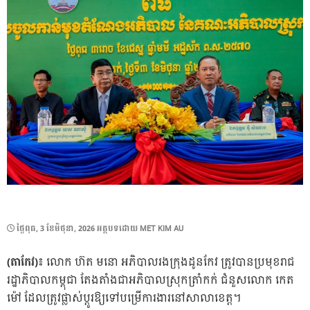
POSTED
ថ្ងៃ​ពុធ, 3 ខែ​មិថុនា, 2026
អត្ថបទដោយ
MET KIM AU
ON
(តាកែវ)៖
លោក ហ៊ត មនោ អភិបាលរងក្រុងដូនកែវ ត្រូវបានប្រមុខរាជ
រដ្ឋាភិបាលកម្ពុជា តែងតាំងជាអភិបាលស្រុកត្រាំកក់ ជំនួសលោក កេត
ម៉ៅ ដែលត្រូវផ្លាស់ប្ដូរឱ្យទៅបម្រើការងារនៅសាលាខេត្ត។