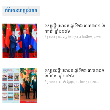
ព័ត៌មានពេញនិយម
ទស្សវដ្តីប្រជាជន ឆ្នាំទី២៦ លេខ៣០២ ខែ
កក្កដា ឆ្នាំ២០២៦
ថ្ងៃ​អង្គារ, 4 ខែ​សីហា, 2026
ចំនួនអាន ( 28k )
ទស្សនាវដ្ដីប្រជាជន ឆ្នាំទី២៦ លេខ៣០១
ខែមិថុនា ឆ្នាំ២០២៦
ថ្ងៃ​ពុធ, 15 ខែ​កក្កដា, 2026
ចំនួនអាន ( 3k )