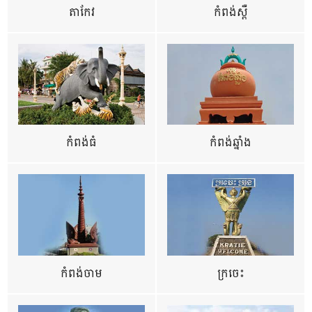
តាកែវ
កំពង់ស្ពឺ
កំពង់ធំ
កំពង់ឆ្នាំង
កំពង់ចាម
ក្រចេះ