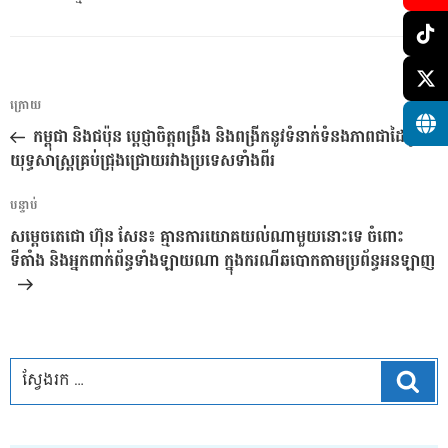
ការ​
អត្ថបទ
ក្រោយ
នាំទិស​
មុន
កម្ពុជា និងជប៉ុន ប្តេជ្ញាចិត្តពង្រឹង និងពង្រីកនូវទំនាក់ទំនងភាពជាដៃគូ
ប្រកាស
យុទ្ធសាស្ត្រគ្រប់ជ្រុងជ្រោយរវាងប្រទេសទាំងពីរ
អត្ថបទ
បន្ទាប់
បន្ទាប់
សម្តេចតេជោ ហ៊ុន សែន៖ គ្មានការយោគយល់ណាមួយនោះទេ ចំពោះ
ទីតាំង និងអ្នកពាក់ព័ន្ធទាំងឡាយណា ក្នុងករណីឆបោកតាមប្រព័ន្ធអនឡាញ
ស្វែ