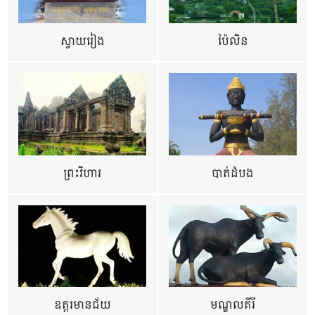
ស្វាយរៀង
ប៉ៃលិន
ព្រះវិហារ
បាត់ដំបង
ឧត្ដរមានជ័យ
មណ្ឌលគីរី