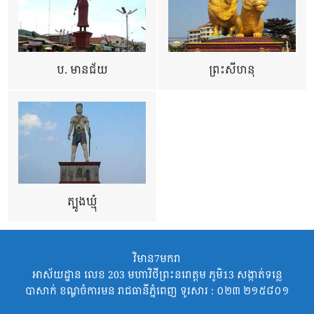
ប. មានជ័យ
ព្រះសីហនុ
ត្បូងឃ្មុំ
វិមាន7មករា
អាស័យដ្ឋាន លេខ 203 មហាវិថីព្រះនរោត្តម ភូមិ13 សង្កាត់ទន្លេ
បាសាក់ ខណ្ឌចំការមន រាជធានីភ្នំពេញ ទូរសារ : ០២៣ ២១៥៨០១