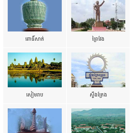
ពោធិ៍សាត់
ព្រៃវែង
សៀមរាប
ស្ទឹងត្រែង