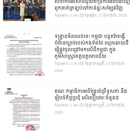
សហការីអាស៊ានជួយគាំទ្រការអំពាវនាវឱ្យ
ពួកគាត់ត្រឡប់ទៅកាន់ផ្ទះសម្បែងវិញ
ថ្ងៃ​អង្គារ, 21 ខែ​កក្កដា, 2026
ចំនួនអាន ( 1.6k )
ទន្ទ្រានមិនឈប់ទេ! កម្ពុជា បន្តតវ៉ាទង្វើ
បំពានច្បាប់របស់កងទ័ពថៃ ឈូសឆាយដី
ធ្វើផ្លូវចូលជ្រៅមកលើដីកម្ពុជា ក្នុង
ភូមិសាស្ត្រខេត្តឧត្តរមានជ័យ
ថ្ងៃ​ព្រហស្បតិ៍, 23 ខែ​កក្កដា,
ចំនួនអាន ( 1.5k )
2026
គណៈកម្មាធិការអចិន្ត្រៃយ៍ព្រឹទ្ធសភា នឹង
រៀបចំកិច្ចប្រជុំ លើរបៀបវារៈចំនួន៥
ថ្ងៃ​ព្រហស្បតិ៍, 23 ខែ​កក្កដា,
ចំនួនអាន ( 1.4k )
2026