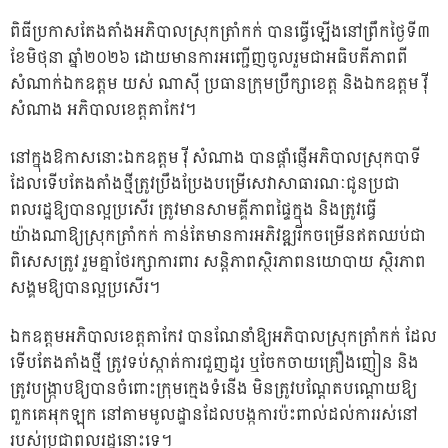
ពិធីប្រកាសតែងតាំងអភិបាលស្រុកត្រាំកក់ បានធ្វើឡើងនៅព្រឹកថ្ងៃទី៣
ខែមិថុនា ឆ្នាំ២០២៦ ដោយមានការអញ្ជើញចូលរួមជាអធិបតីភាពពី
សំណាក់ឯកឧត្តម យស់ ណាស៊ី ប្រធានក្រុមប្រឹក្សាខេត្ត និងឯកឧត្តម វ៉ី
សំណាង អភិបាលខេត្តតាកែវ។
នៅក្នុងឱកាសនោះឯកឧត្តម វ៉ី សំណាង បានផ្ដាំផ្ញើអភិបាលស្រុកបាទី
ដែលទើបតែងតាំងថ្មីត្រូវប្រឹងប្រែងបម្រើសេវាសាធារណៈជូនប្រជា
ពលរដ្ឋឱ្យបានល្អប្រសើរ ត្រូវមានសាមគ្គីភាពផ្ទៃក្នុង និងត្រូវធ្វើ
យ៉ាងណាឱ្យស្រុកត្រាំកក់ កាន់តែមានការអភិវឌ្ឍរីកចម្រើនឥតឈប់ជា
ពិសេសត្រូវ រួមគ្នាថែរក្សាការពារ សន្តិភាពស្ថិរភាពនយោបាយ ស្ថិរភាព
សង្គមឱ្យបានល្អប្រសើរ។
ឯកឧត្តមអភិបាលខេត្តតាកែវ បានណែនាំឱ្យអភិបាលស្រុកត្រាំកក់ ដែល
ទើបតែងតាំងថ្មី ត្រូវទប់ស្កាត់ការជួញដូរ ឬចែកចាយគ្រឿងញៀន និង
ត្រូវបង្ក្រាបឱ្យបានចំពោះក្រុមក្មេងទំនើង មិនត្រូវបណ្ដែតបណ្ដោយឱ្យ
ពួកគេអុកឡុក នៅតាមមូលដ្ឋានដែលបង្កការប៉ះពាល់ដល់ការរស់នៅ
របស់ប្រជាពលរដ្ឋនោះទេ។