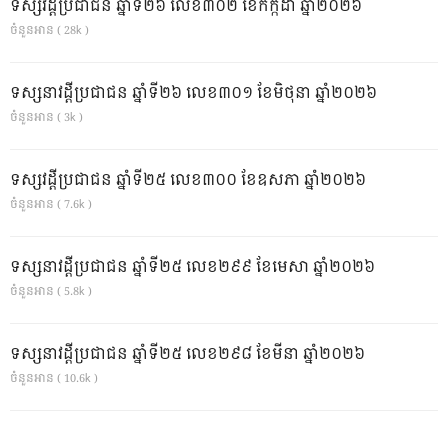
ទស្សវដ្តីប្រជាជន ឆ្នាំទី២៦ លេខ៣០២ ខែកក្កដា ឆ្នាំ២០២៦
ចំនួនអាន ( 28k )
ទស្សនាវដ្ដីប្រជាជន ឆ្នាំទី២៦ លេខ៣០១ ខែមិថុនា ឆ្នាំ២០២៦
ចំនួនអាន ( 3k )
ទស្សវដ្តីប្រជាជន ឆ្នាំទី២៥ លេខ៣០០ ខែឧសភា ឆ្នាំ២០២៦
ចំនួនអាន ( 7.6k )
ទស្សនាវដ្ដីប្រជាជន ឆ្នាំទី២៥ លេខ២៩៩ ខែមេសា ឆ្នាំ២០២៦
ចំនួនអាន ( 5.8k )
ទស្សនាវដ្ដីប្រជាជន ឆ្នាំទី២៥ លេខ២៩៨ ខែមីនា ឆ្នាំ២០២៦
ចំនួនអាន ( 10.6k )