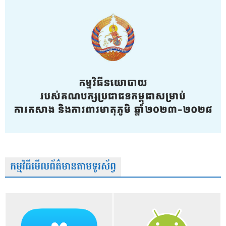
កម្មវិធីមើលព័ត៌មានតាមទូរស័ព្វ