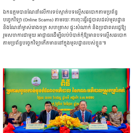
ឯកឧត្តមបានណែនាំលើការទប់ស្កាត់បទល្មើសឆបោកតាមប្រព័ន្ធ
បច្ចេកវិទ្យា (Online Scams) តាមរយៈការចុះធ្វើរដ្ឋបាលដល់មូលដ្ឋាន
និងណែនាំម្ចាស់រោងចក្រ សហគ្រាស ផ្ទះសំណាក់ និងប្រជាពលរដ្ឋឱ្យ
រួមសហការជាមួយ អាជ្ញាធរដើម្បីលប់បំបាត់កុំឱ្យមានបទល្មើសឆបោក
តាមប្រព័ន្ធបច្ចេកវិទ្យាកើតមាននៅក្នុងមូលដ្ឋានរបស់ខ្លួន៕