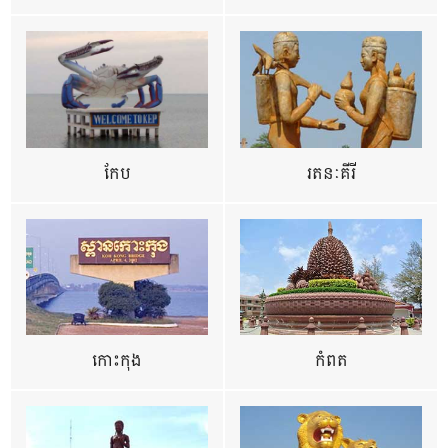
កែប
រតនៈគីរី
កោះកុង
កំពត