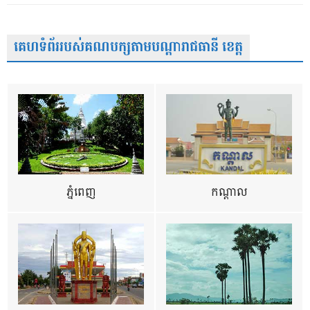
គេហទំព័ររបស់គណបក្សតាមបណ្តារាជធានី ខេត្ត
ភ្នំពេញ
កណ្តាល