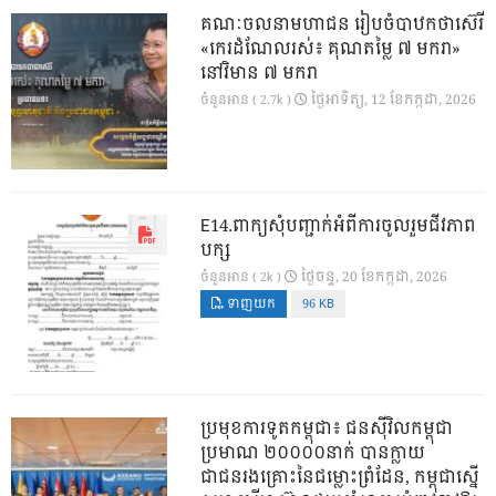
គណៈចលនាមហាជន រៀបចំបាឋកថាស៊េរី
«កេរដំណែលរស់៖ គុណតម្លៃ ៧ មករា»
នៅវិមាន ៧ មករា
ថ្ងៃ​អាទិត្យ, 12 ខែ​កក្កដា, 2026
ចំនួនអាន ( 2.7k )
E14.ពាក្យសុំបញ្ជាក់អំពីការចូលរួមជីវភាព
បក្ស
ថ្ងៃ​ចន្ទ, 20 ខែ​កក្កដា, 2026
ចំនួនអាន ( 2k )
ទាញយក
96 KB
ប្រមុខការទូតកម្ពុជា៖ ជនស៊ីវិលកម្ពុជា
ប្រមាណ ២០០០០នាក់ បានក្លាយ
ជាជនរងគ្រោះនៃជម្លោះព្រំដែន, កម្ពុជាស្នើ