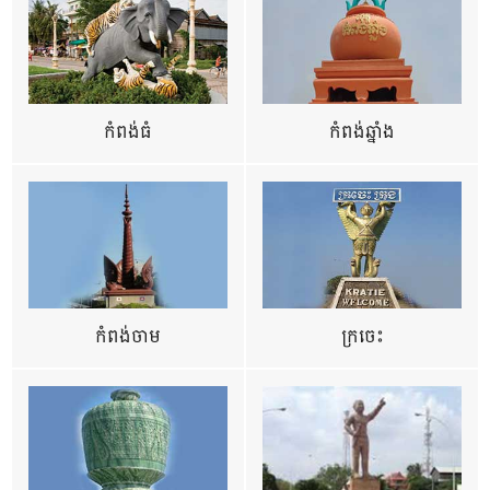
កំពង់ធំ
កំពង់ឆ្នាំង
កំពង់ចាម
ក្រចេះ