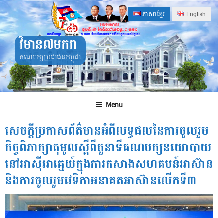
Skip
ភាសាខ្មែរ
English
to
content
វិមាន៧មករា
គណបក្សប្រជាជនកម្ពុជា
Menu
សេចក្តីប្រកាសព័ត៌មានអំពីលទ្ធផលនៃការចូលរួម
កិច្ចពិភាក្សាតុមូលស្ដីពីតួនាទីគណបក្សនយោបាយ
នៅអាស៊ីអាគ្នេយ៍ក្នុងការកសាងសហគមន៍អាស៊ាន
និងការចូលរួមវេទិកាអនាគតអាស៊ានលើកទី៣