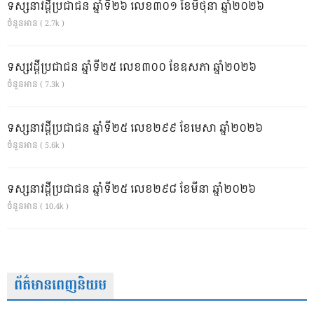
ទស្សនាវដ្ដីប្រជាជន ឆ្នាំទី២៦ លេខ៣០១ ខែមិថុនា ឆ្នាំ២០២៦
ចំនួនអាន ( 2.7k )
ទស្សវដ្តីប្រជាជន ឆ្នាំទី២៥ លេខ៣០០ ខែឧសភា ឆ្នាំ២០២៦
ចំនួនអាន ( 7.3k )
ទស្សនាវដ្ដីប្រជាជន ឆ្នាំទី២៥ លេខ២៩៩ ខែមេសា ឆ្នាំ២០២៦
ចំនួនអាន ( 5.6k )
ទស្សនាវដ្ដីប្រជាជន ឆ្នាំទី២៥ លេខ២៩៨ ខែមីនា ឆ្នាំ២០២៦
ចំនួនអាន ( 10.4k )
ព័ត៌មានពេញនិយម