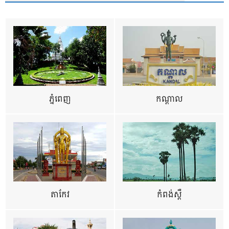
ភ្នំពេញ
កណ្តាល
តាកែវ
កំពង់ស្ពឺ