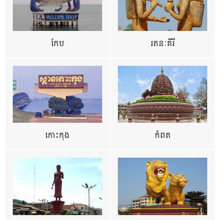
កែប
រតនៈគីរី
កោះកុង
កំពត