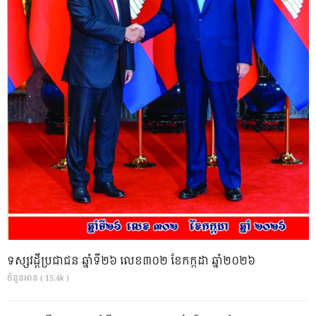
ទស្សវដ្តីប្រជាជន ឆ្នាំទី២៦ លេខ៣០២ ខែកក្កដា ឆ្នាំ២០២៦
ចំនួនអាន ( 15.4k )