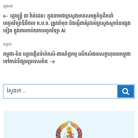
ការ​
អត្ថបទ
ក្រោយ
នាំទិស​
មុន
រដ្ឋមន្រ្តី ជា វ៉ាន់ដេត៖ ក្នុងនាមជាក្រសួងមានសមត្ថកិច្ចដឹកនាំ
ប្រកាស
បច្ចេកវិទ្យាឌីជីថល ក.ប.ទ.​ ត្រូវនាំមុខ និងធ្វើជាគំរូដល់ក្រសួងស្ថាប័នផ្សេង
ទៀត ក្នុងការចាប់យកបច្ចេកវិទ្យា AI
អត្ថបទ
បន្ទាប់
បន្ទាប់
កម្ពុជា-ចិន បន្តបង្កើនទំហំកសិ-ពាណិជ្ជកម្ម លើកសិផលសក្តានុពលកម្ពុជា
ទៅកាន់ទីផ្សារប្រទេសចិន
ស្វែ