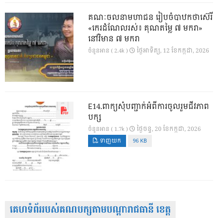
គណៈចលនាមហាជន រៀបចំបាឋកថាស៊េរី
«កេរដំណែលរស់៖ គុណតម្លៃ ៧ មករា»
នៅវិមាន ៧ មករា
ថ្ងៃ​អាទិត្យ, 12 ខែ​កក្កដា, 2026
ចំនួនអាន ( 2.4k )
E14.ពាក្យសុំបញ្ជាក់អំពីការចូលរួមជីវភាព
បក្ស
ថ្ងៃ​ចន្ទ, 20 ខែ​កក្កដា, 2026
ចំនួនអាន ( 1.7k )
ទាញយក
96 KB
គេហទំព័ររបស់គណបក្សតាមបណ្តារាជធានី ខេត្ត