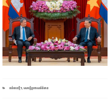
CATEGORIES
ពត៌មានថ្មីៗ
,
សេចក្តីប្រកាសព័ត៌មាន