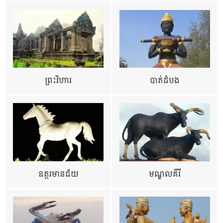
ព្រះវិហារ
បាត់ដំបង
ឧត្ដរមានជ័យ
មណ្ឌលគីរី