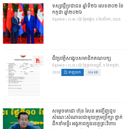
ទស្សវដ្តីប្រជាជន ឆ្នាំទី២៦ លេខ៣០២ ខែ
កក្កដា ឆ្នាំ២០២៦
ថ្ងៃ​អង្គារ, 4 ខែ​សីហា, 2026
ចំនួនអាន ( 15.4k )
ជីវប្រវត្តិសង្ខេបសមាជិកគណបក្ស
ថ្ងៃ​ព្រហស្បតិ៍, 9 ខែ​កក្កដា,
ចំនួនអាន ( 12.1k )
2026
ទាញយក
104 KB
សម្តេចតេជោ ហ៊ុន សែន អញ្ជើញជួប
សំណេះសំណាលជាមួយក្រុមប្រឹក្សា ថ្នាក់
ដឹកនាំមន្ទីរ អង្គភាពក្នុងខេត្តព្រះវិហារ