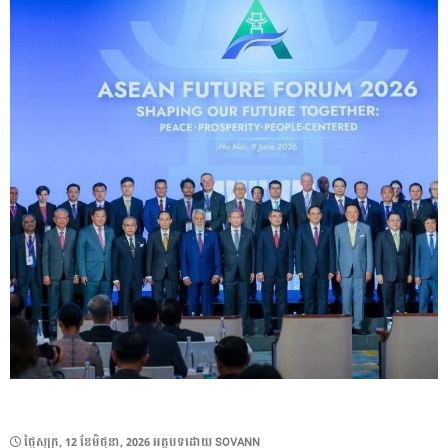
POSTED
ថ្ងៃ​សុក្រ, 12 ខែ​មិថុនា, 2026
អត្ថបទដោយ
SOVANN