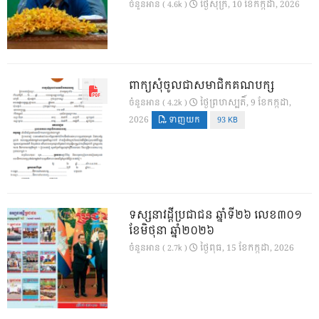
ថ្ងៃ​សុក្រ, 10 ខែ​កក្កដា, 2026
ចំនួនអាន ( 4.6k )
ពាក្យសុំចូលជាសមាជិកគណបក្ស
ថ្ងៃ​ព្រហស្បតិ៍, 9 ខែ​កក្កដា,
ចំនួនអាន ( 4.2k )
2026
ទាញយក
93 KB
ទស្សនាវដ្ដីប្រជាជន ឆ្នាំទី២៦ លេខ៣០១
ខែមិថុនា ឆ្នាំ២០២៦
ថ្ងៃ​ពុធ, 15 ខែ​កក្កដា, 2026
ចំនួនអាន ( 2.7k )