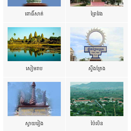
ពោធិ៍សាត់
ព្រៃវែង
សៀមរាប
ស្ទឹងត្រែង
ស្វាយរៀង
ប៉ៃលិន