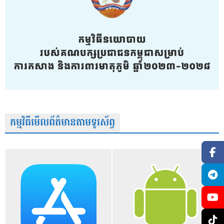
កម្មវិធីមើលព័ត៌មានតាមទូរស័ព្វ