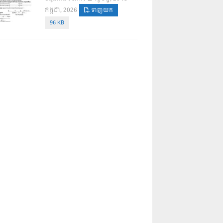
កក្កដា, 2026
ទាញយក
96 KB