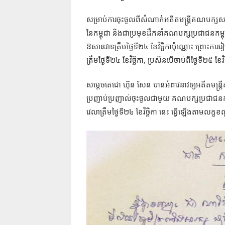
សម្រាប់ការចុះចូលពីសំណាក់អតីតមន្រ្តីគណបក្សសង
នៃកម្ពុជា
និងជាប្រមុខដឹកនាំគណបក្សប្រជាជនកម្ព
ឱសានវាទត្រឹមថ្ងៃទី២៤
ខែវិច្ឆិកាប៉ុណ្ណោះ
ព្រោះការរៀបច
,
ត្រឹមថ្ងៃទី២៤
ខែវិច្ឆិកា
ប្រសិនបើចាប់ពីថ្ងៃទី២៥
ខែវិ
សម្តេចតេជោ
ហ៊ុន
សែន
បានអំពាវនាវឲ្យអតីតមន្រ្
ប្រញាប់ប្រញាល់ចុះចូលជាមួយ
គណបក្សប្រជាជនកម
វេលាត្រឹមថ្ងៃទី២៤
ខែវិច្ឆិកា
នេះ
ធ្វើឡើងតាមលក្ខខណ