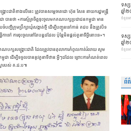
ទស្ស
ឆ្នា
្គ្រោះជាតិខាងលើនេះ
ត្រូវបានសម្តេចតេជោ
ហ៊ុន
សែន
នាយករដ្ឋមន្រ្តី
ចំនួនអា
«
ុជា
បានថា
ការស្ម័គ្រចិត្តចុះចូលមកគណបក្សប្រជាជនកម្ពុជា
មាន
ំបញ្ជីក្រុមប្រឹក្សាឃុំសង្កាត់ថ្មី
ដើម្បីបញ្ជូនទៅកាន់
គជប
នឹងត្រូវបិទ
»
ទស្ស
ច្ឆិកាទៅ
ការចុះចូលនៅតែបន្តដដែល
ប៉ុន្តែមិនផ្តល់តួនាទីអ្វីនោះទេ
។
ឆ្នា
ចំនួនអ
តីគណបក្សសង្រ្គោះជាតិ
ដែលត្រូវបានតុលាការកំពូលកាត់រំលាយ
សូម
្ពុជា
ដើម្បីទទួលបាននូវតួនាទីឋានៈអ្វីៗដដែល
ព្រោះការកំណត់ពេល
.
.​
្ឌរបស់
គ
ជ
ប៕
ព័