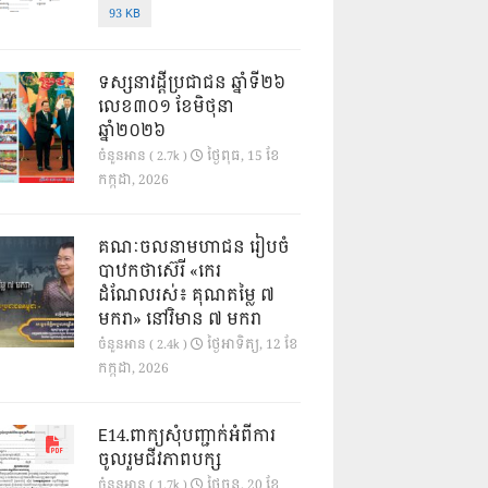
93 KB
ទស្សនាវដ្ដីប្រជាជន ឆ្នាំទី២៦
លេខ៣០១ ខែមិថុនា
ឆ្នាំ២០២៦
ថ្ងៃ​ពុធ, 15 ខែ​
ចំនួនអាន ( 2.7k )
កក្កដា, 2026
គណៈចលនាមហាជន រៀបចំ
បាឋកថាស៊េរី «កេរ
ដំណែលរស់៖ គុណតម្លៃ ៧
មករា» នៅវិមាន ៧ មករា
ថ្ងៃ​អាទិត្យ, 12 ខែ​
ចំនួនអាន ( 2.4k )
កក្កដា, 2026
E14.ពាក្យសុំបញ្ជាក់អំពីការ
ចូលរួមជីវភាពបក្ស
ថ្ងៃ​ចន្ទ, 20 ខែ​
ចំនួនអាន ( 1.7k )