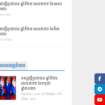
នាវដ្ដីប្រជាជន ឆ្នាំទី២៥ លេខ២៩៩ ខែមេសា
ំ២០២៦
ន ( 5.6k )
នាវដ្ដីប្រជាជន ឆ្នាំទី២៥ លេខ២៩៨ ខែមីនា
ំ២០២៦
ាន ( 10.4k )
ត៌មានពេញនិយម
ទស្សវដ្តីប្រជាជន ឆ្នាំទី២៦
លេខ៣០២ ខែកក្កដា
ឆ្នាំ២០២៦
ថ្ងៃ​អង្គារ, 4 ខែ​
ចំនួនអាន ( 14.6k )
សីហា, 2026