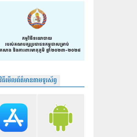
មវិធីមើលព័ត៌មានតាមទូរស័ព្វ