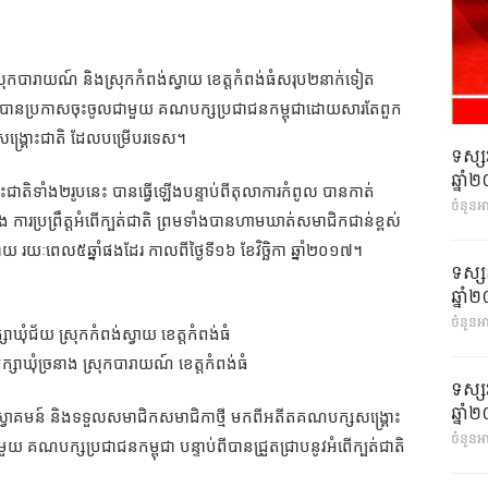
​
រុកបារាយណ៍
និងស្រុកកំពង់ស្វាយ
ខេត្តកំពង់ធំសរុប២
នាក់ទៀត
បានប្រកាសចុះចូលជាមួយ
គណបក្សប្រជាជនកម្ពុជា
ដោយសារតែពួក
្គ្រោះជាតិ
ដែលបម្រើបរទេស។
ទស្ស
ឆ្នា
ះជាតិទាំង២រូបនេះ
បានធ្វើឡើងបន្ទាប់ពីតុលាការកំពូល
បានកាត់
ចំនួនអ
ឹង
ការប្រព្រឹត្តអំពើក្បត់ជាតិ
ព្រមទាំងបានហាមឃាត់សមាជិកជាន់ខ្ពស់
បាយ
រយៈពេល៥ឆ្នាំផងដែរ
កាលពីថ្ងៃទី១៦
ខែវិច្ឆិកា
ឆ្នាំ២០១៧។
ទស្ស
ឆ្នា
ចំនួនអា
ក្សាឃុំជ័យ
ស្រុកកំពង់ស្វាយ
ខេត្តកំពង់ធំ
ក្សាឃុំច្រនាង
ស្រុកបារាយណ៍
ខេត្តកំពង់ធំ
ទស្ស
ឆ្នា
្វាគមន៍
និងទទួលសមាជិកសមាជិកាថ្មី
មកពីអតីតគណបក្សសង្គ្រោះ
ចំនួនអា
មួយ
គណបក្សប្រជាជនកម្ពុជា
បន្ទាប់ពីបានជ្រួតជ្រាបនូវអំពើក្បត់ជាតិ