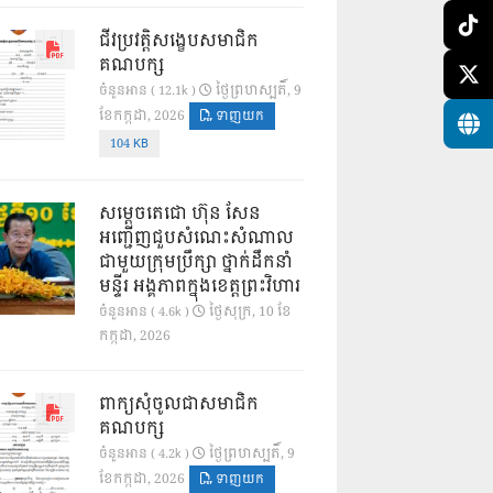
ជីវប្រវត្តិសង្ខេបសមាជិក
គណបក្ស
ថ្ងៃ​ព្រហស្បតិ៍, 9
ចំនួនអាន ( 12.1k )
ខែ​កក្កដា, 2026
ទាញយក
104 KB
សម្តេចតេជោ ហ៊ុន សែន
អញ្ជើញជួបសំណេះសំណាល
ជាមួយក្រុមប្រឹក្សា ថ្នាក់ដឹកនាំ
មន្ទីរ អង្គភាពក្នុងខេត្តព្រះវិហារ
ថ្ងៃ​សុក្រ, 10 ខែ​
ចំនួនអាន ( 4.6k )
កក្កដា, 2026
ពាក្យសុំចូលជាសមាជិក
គណបក្ស
ថ្ងៃ​ព្រហស្បតិ៍, 9
ចំនួនអាន ( 4.2k )
ខែ​កក្កដា, 2026
ទាញយក