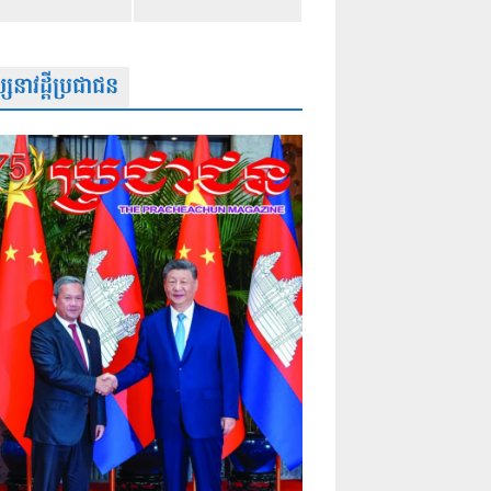
សនាវដ្តីប្រជាជន