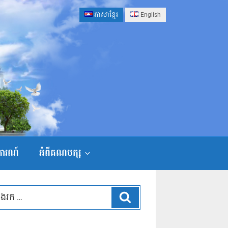
ភាសាខ្មែរ
English
ងការណ៍
អំពីគណបក្ស
ស្វែងរក