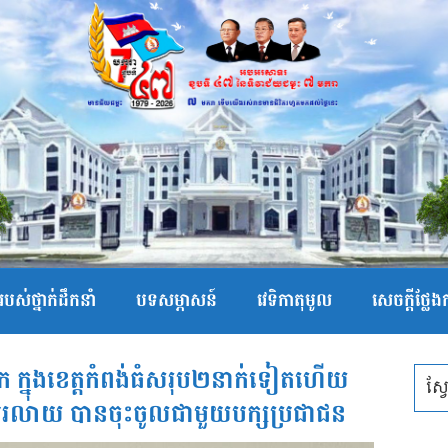
បស់ថ្នាក់ដឹកនាំ
បទសម្ភាសន៍
វេទិកាតុមូល
សេចក្ដីថ្លែ
ក ក្នុងខេត្តកំពង់ធំ​​​សរុប២នាក់ទៀតហើយ​ ​
បរលាយ បាន​ចុះចូលជាមួយ​បក្សប្រជាជន​​