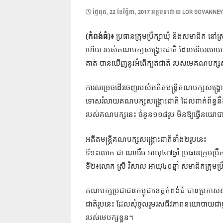
POSTED
ថ្ងៃ​ពុធ, 22 ខែ​វិច្ឆិកា, 2017
អត្ថបទដោយ
LOR SOVANNEY
ON
(
)
​
កំពង់ធំ
៖
ប្រធានក្រុមប្រឹក្សាឃុំ
និងសមាជិក
នៅស្
ហើយ
របស់គណបក្សសង្គ្រោះជាតិ
ដែលទើបរលាយ
គាត់
បានឃើញនូវអំពើក្បត់ជាតិ
របស់មេគណបក្សសង
ការសម្រេចដើរចេញរបស់អតីតមន្រ្តីគណបក្សសង្រ្គោ
ទោសរំលាយគណបក្សសង្រ្គោះជាតិ
ដែលពាក់ព័ន្ធន
របស់គណបក្សនេះ
ចំនួន១១៨រូប
មិនឱ្យធ្វើនយោ
អតីតមន្ដ្រីគណបក្សសង្គ្រោះជាតិ
ទាំង២រូបនេះ
ទី១៖លោក
ជា
ណារ៉ែម
អាយុ៤៧ឆ្នាំ
ប្រធានក្រុមប្រឹ
ទី២៖លោក
ស្រី
វិសាល
អាយុ៤០ឆ្នាំ
សមាជិកក្រុមប្រឹ
គណបក្សប្រជាជនកម្ពុជាខេត្តកំពង់ធំ
បានប្រកាសស
ជាតិ
រូបនេះ
ដែលសុំចូលរួមរស់ជីវភាពនយោបាយជា
របស់មេបក្សខ្លួន។