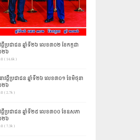
វដ្តីប្រជាជន ឆ្នាំទី២៦ លេខ៣០២ ខែកក្កដា
ំ២០២៦
ាន ( 14.6k )
នាវដ្ដីប្រជាជន ឆ្នាំទី២៦ លេខ៣០១ ខែមិថុនា
ំ២០២៦
ន ( 2.7k )
វដ្តីប្រជាជន ឆ្នាំទី២៥ លេខ៣០០ ខែឧសភា
ំ២០២៦
ន ( 7.3k )