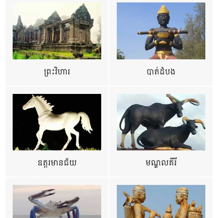
ព្រះវិហារ
បាត់ដំបង
ឧត្ដរមានជ័យ
មណ្ឌលគីរី