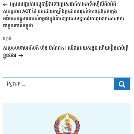
មុន
អគ្គមេបញ្ជាការកម្ពុជាប្តឹងទៅអគ្គសេនាធិការកងទ័ពហ្វីលីពីនអំពី
ប្រកាស
សកម្មភាព AOT ថៃ អមដោយកម្លាំងប្រដាប់អាវុធថៃបានឆ្លងចូលក្នុង
អធិបតេយ្យភាពរបស់កម្ពុជាក្នុងតំបន់ប្រាសាទខ្នារដោយគ្មានការសហការ
ជាមួយភាគីកម្ពុជា
អត្ថបទ
បន្ទាប់
បន្ទាប់
សម្តេចមហាបវរធិបតី​ ហ៊ុន​ ម៉ាណែត​៖​ យេីងអោយសន្ទូច​ ហេីយរៀនចាប់ត្រី
ខ្លួនឯង!
ស្វែ