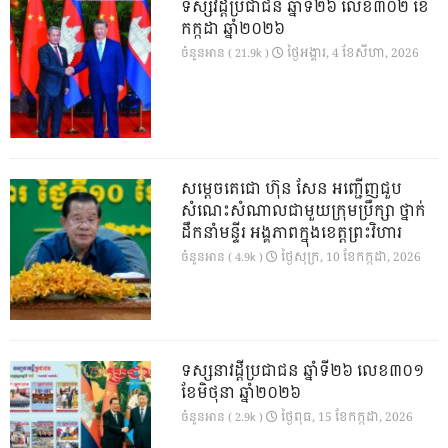
ទស្សវដ្តីប្រជាជន ឆ្នាំទី២៦ លេខ៣០២ ខែ
កក្កដា ឆ្នាំ២០២៦
ថ្ងៃ​អង្គារ, 4 ខែ​សីហា, 2026
ចំនួនអាន ( 21.9k )
សម្តេចតេជោ ហ៊ុន សែន អញ្ជើញជួប
សំណេះសំណាលជាមួយក្រុមប្រឹក្សា ថ្នាក់
ដឹកនាំមន្ទីរ អង្គភាពក្នុងខេត្តព្រះវិហារ
ថ្ងៃ​សុក្រ, 10 ខែ​កក្កដា, 2026
ចំនួនអាន ( 4.9k )
ទស្សនាវដ្ដីប្រជាជន ឆ្នាំទី២៦ លេខ៣០១
ខែមិថុនា ឆ្នាំ២០២៦
ថ្ងៃ​ពុធ, 15 ខែ​កក្កដា, 2026
ចំនួនអាន ( 2.9k )