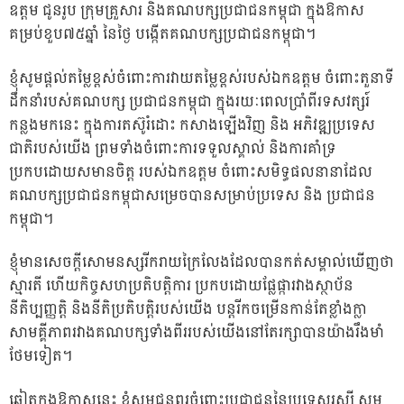
ឧត្តម ជូនរូប ក្រុមគ្រួសារ និងគណបក្សប្រជាជនកម្ពុជា ក្នុងឱកាស
គម្រប់ខួប៧៥ឆ្នាំ នៃថ្ងៃ បង្កើតគណបក្សប្រជាជនកម្ពុជា។
ខ្ញុំសូមផ្តល់តម្លៃខ្ពស់ចំពោះការវាយតម្លៃខ្ពស់របស់ឯកឧត្តម ចំពោះតួនាទី
ដឹកនាំរបស់គណបក្ស ប្រជាជនកម្ពុជា ក្នុងរយៈពេលប្រាំពីរទសវត្សរ៍
កន្លងមកនេះ ក្នុងការតស៊ូរំដោះ កសាងឡើងវិញ និង អភិវឌ្ឍប្រទេស
ជាតិរបស់យើង ព្រមទាំងចំពោះការទទួលស្គាល់ និងការគាំទ្រ
ប្រកបដោយសមានចិត្ត របស់ឯកឧត្តម ចំពោះសមិទ្ធផលនានាដែល
គណបក្សប្រជាជនកម្ពុជាសម្រេចបានសម្រាប់ប្រទេស និង ប្រជាជន
កម្ពុជា។
ខ្ញុំមានសេចក្តីសោមនស្សរីករាយក្រៃលែងដែលបានកត់សម្គាល់ឃើញថា
ស្មារតី ហើយកិច្ចសហប្រតិបត្តិការ ប្រកបដោយផ្លែផ្ការវាងស្ថាប័ន
នីតិប្បញ្ញត្តិ និងនីតិប្រតិបត្តិរបស់យើង បន្តរីកចម្រើនកាន់តែខ្លាំងក្លា
សាមគ្គីភាពរវាងគណបក្សទាំងពីររបស់យើងនៅតែរក្សាបានយ៉ាងរឹងមាំ
ថែមទៀត។
ឆ្លៀតក្នុងឱកាសនេះ ខ្ញុំសូមជូនពរចំពោះប្រជាជននៃប្រទេសរុស្ស៊ី សូម