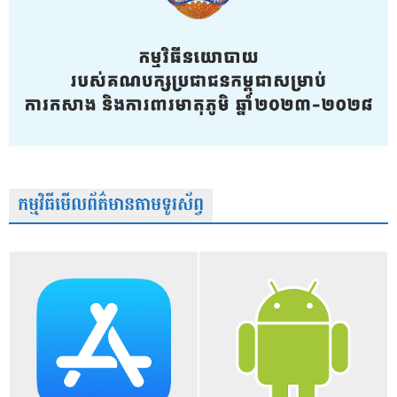
កម្មវិធីមើលព័ត៌មានតាមទូរស័ព្វ