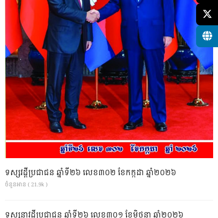
ទស្សវដ្តីប្រជាជន ឆ្នាំទី២៦ លេខ៣០២ ខែកក្កដា ឆ្នាំ២០២៦
ចំនួនអាន ( 21.9k )
ទស្សនាវដ្ដីប្រជាជន ឆ្នាំទី២៦ លេខ៣០១ ខែមិថុនា ឆ្នាំ២០២៦