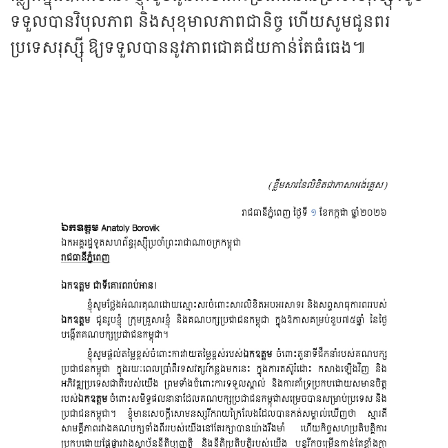
ទទួលបានវិបុលភាព និងសុខុមាលភាពជានិច្ច ហើយសូមជូនពរ
ប្រទេសរុស្ស៊ី ឱ្យទទួលបាននូវភាពជោគជ័យកាន់តែធំធេង៕