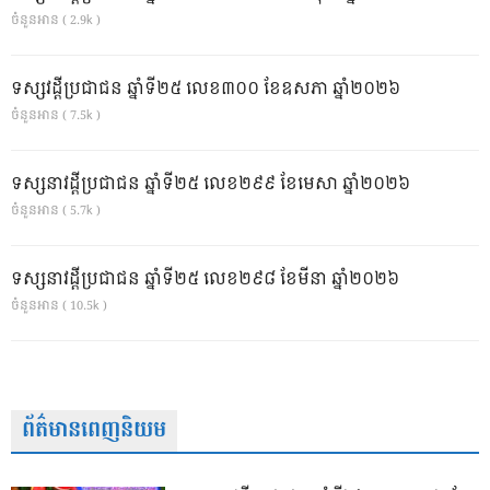
ចំនួនអាន ( 2.9k )
ទស្សវដ្តីប្រជាជន ឆ្នាំទី២៥ លេខ៣០០ ខែឧសភា ឆ្នាំ២០២៦
ចំនួនអាន ( 7.5k )
ទស្សនាវដ្ដីប្រជាជន ឆ្នាំទី២៥ លេខ២៩៩ ខែមេសា ឆ្នាំ២០២៦
ចំនួនអាន ( 5.7k )
ទស្សនាវដ្ដីប្រជាជន ឆ្នាំទី២៥ លេខ២៩៨ ខែមីនា ឆ្នាំ២០២៦
ចំនួនអាន ( 10.5k )
ព័ត៌មានពេញនិយម