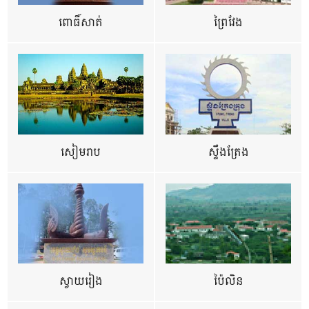
ពោធិ៍សាត់
ព្រៃវែង
សៀមរាប
ស្ទឹងត្រែង
ស្វាយរៀង
ប៉ៃលិន