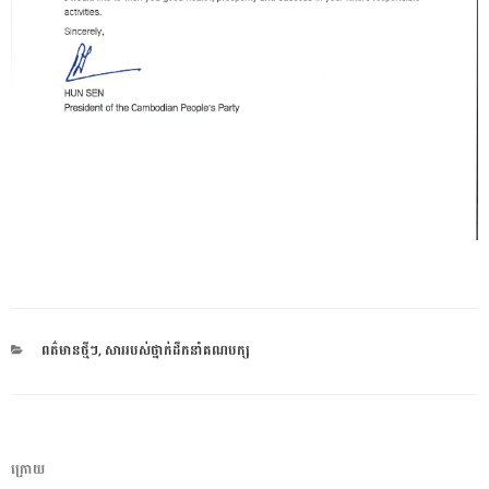
CATEGORIES
ពត៌មានថ្មីៗ
,
សាររបស់ថ្នាក់ដឹកនាំគណបក្ស
ការ​
អត្ថបទ
ក្រោយ
នាំទិស​