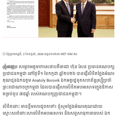
POSTED
ថ្ងៃ​ព្រហស្បតិ៍, 2 ខែ​កក្កដា, 2026
អត្ថបទដោយ
MET KIM AU
ON
(ភ្នំពេញ)៖
សម្ដេចអគ្គមហាសេនាបតីតេជោ ហ៊ុន សែន ប្រធានគណបក្ស
ប្រជាជនកម្ពុជា នៅថ្ងៃទី១ ខែកក្កដា ឆ្នាំ២០២៦ បានផ្ញើលិខិតថ្លែងអំណរ
គុណជូនឯកឧត្តម Anatoly Borovik ឯកអគ្គរដ្ឋទូតសហព័ន្ធរុស្ស៊ីប្រចាំ
ព្រះរាជាណាចក្រកម្ពុជា ដែលបានផ្ញើសារលិខិតអបអរសាទរក្នុងឱកាស
គម្រប់ខួប ៧៥ឆ្នាំ របស់គណបក្សប្រជាជនកម្ពុជា។
លិខិតនោះ មានខ្លឹមសារដូចតទៅ៖ ខ្ញុំសូមថ្លែងអំណរគុណដោយ
ស្មោះសរចំពោះសារលិខិតអបអរសាទរ និងសព្ទសាធុការពររបស់ ឯក