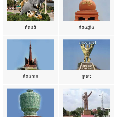
កំពង់ធំ
កំពង់ឆ្នាំង
កំពង់ចាម
ក្រចេះ