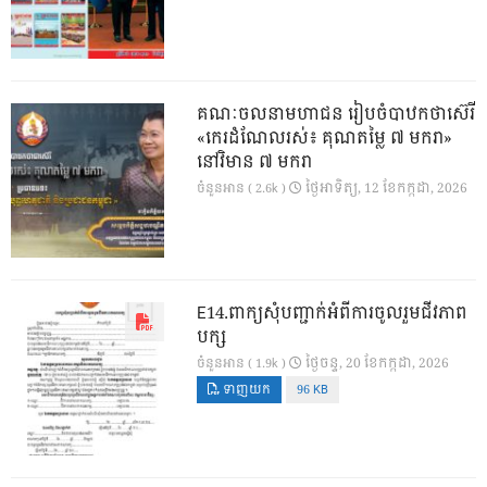
គណៈចលនាមហាជន រៀបចំបាឋកថាស៊េរី
«កេរដំណែលរស់៖ គុណតម្លៃ ៧ មករា»
នៅវិមាន ៧ មករា
ថ្ងៃ​អាទិត្យ, 12 ខែ​កក្កដា, 2026
ចំនួនអាន ( 2.6k )
E14.ពាក្យសុំបញ្ជាក់អំពីការចូលរួមជីវភាព
បក្ស
ថ្ងៃ​ចន្ទ, 20 ខែ​កក្កដា, 2026
ចំនួនអាន ( 1.9k )
ទាញយក
96 KB