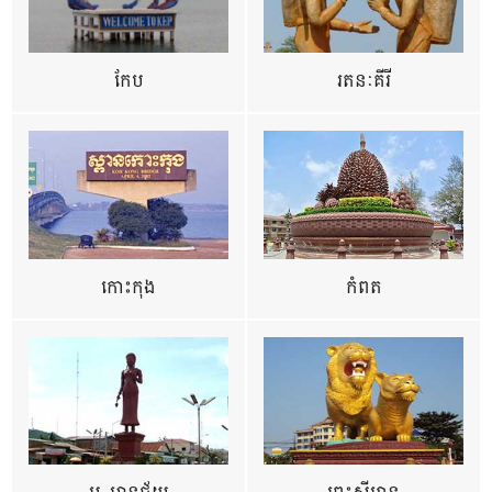
កែប
រតនៈគីរី
កោះកុង
កំពត