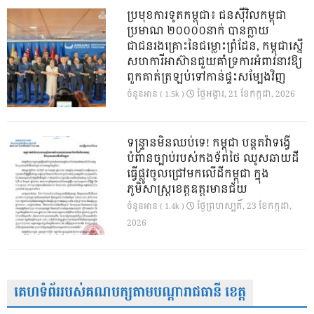
ប្រមុខការទូតកម្ពុជា៖ ជនស៊ីវិលកម្ពុជា
ប្រមាណ ២០០០០នាក់ បានក្លាយ
ជាជនរងគ្រោះនៃជម្លោះព្រំដែន, កម្ពុជាស្នើ
សហការីអាស៊ានជួយគាំទ្រការអំពាវនាវឱ្យ
ពួកគាត់ត្រឡប់ទៅកាន់ផ្ទះសម្បែងវិញ
ថ្ងៃ​អង្គារ, 21 ខែ​កក្កដា, 2026
ចំនួនអាន ( 1.5k )
ទន្ទ្រានមិនឈប់ទេ! កម្ពុជា បន្តតវ៉ាទង្វើ
បំពានច្បាប់របស់កងទ័ពថៃ ឈូសឆាយដី
ធ្វើផ្លូវចូលជ្រៅមកលើដីកម្ពុជា ក្នុង
ភូមិសាស្ត្រខេត្តឧត្តរមានជ័យ
ថ្ងៃ​ព្រហស្បតិ៍, 23 ខែ​កក្កដា,
ចំនួនអាន ( 1.4k )
2026
គេហទំព័ររបស់គណបក្សតាមបណ្តារាជធានី ខេត្ត