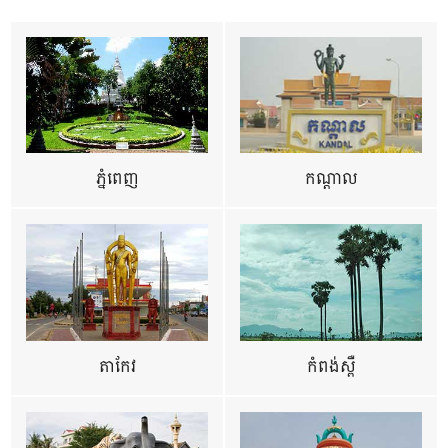
ភ្នំពេញ
កណ្តាល
តាកែវ
កំពង់ស្ពឺ