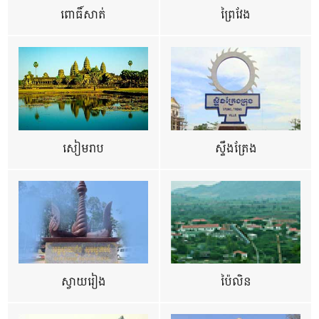
ពោធិ៍សាត់
ព្រៃវែង
សៀមរាប
ស្ទឹងត្រែង
ស្វាយរៀង
ប៉ៃលិន