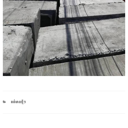
CATEGORIES
ពត៌មានថ្មីៗ