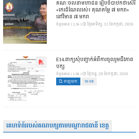
គណៈចលនាមហាជន រៀបចំបាឋកថាស៊េរី
«កេរដំណែលរស់៖ គុណតម្លៃ ៧ មករា»
នៅវិមាន ៧ មករា
ថ្ងៃ​អាទិត្យ, 12 ខែ​កក្កដា, 2026
ចំនួនអាន ( 2.5k )
E14.ពាក្យសុំបញ្ជាក់អំពីការចូលរួមជីវភាព
បក្ស
ថ្ងៃ​ចន្ទ, 20 ខែ​កក្កដា, 2026
ចំនួនអាន ( 1.8k )
ទាញយក
96 KB
គេហទំព័ររបស់គណបក្សតាមបណ្តារាជធានី ខេត្ត