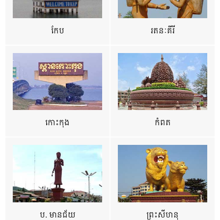
កែប
រតនៈគីរី
កោះកុង
កំពត
ប. មានជ័យ
ព្រះសីហនុ