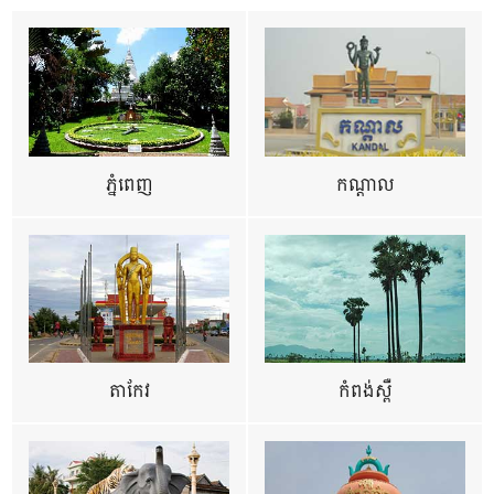
ភ្នំពេញ
កណ្តាល
តាកែវ
កំពង់ស្ពឺ