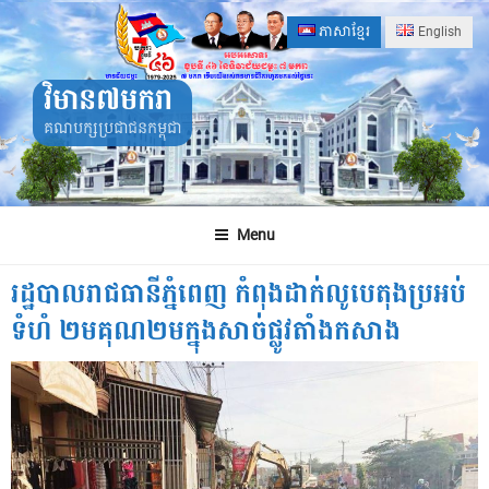
Skip
ភាសាខ្មែរ
English
to
content
វិមាន៧មករា
គណបក្សប្រជាជនកម្ពុជា
Menu
រដ្ឋបាលរាជធានីភ្នំពេញ កំពុងដាក់លូបេតុងប្រអប់
ទំហំ ២មគុណ២មក្នុងសាច់ផ្លូវតាំងកសាង