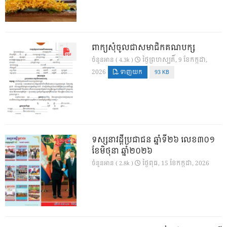
ពាក្យសុំចូលជាសមាជិកគណបក្ស
ថ្ងៃ​ព្រហស្បតិ៍, 9 ខែ​កក្កដា,
ចំនួនអាន ( 4.3k )
2026
ទាញយក
93 KB
ទស្សនាវដ្ដីប្រជាជន ឆ្នាំទី២៦ លេខ៣០១
ខែមិថុនា ឆ្នាំ២០២៦
ថ្ងៃ​ពុធ, 15 ខែ​កក្កដា, 2026
ចំនួនអាន ( 2.8k )