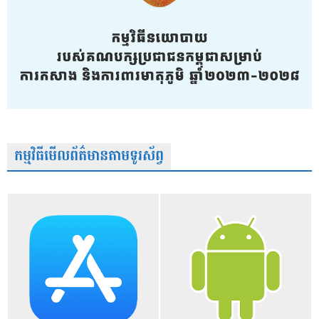
កម្មវិធីមើលព័ត៌មានតាមទូរស័ព្វ