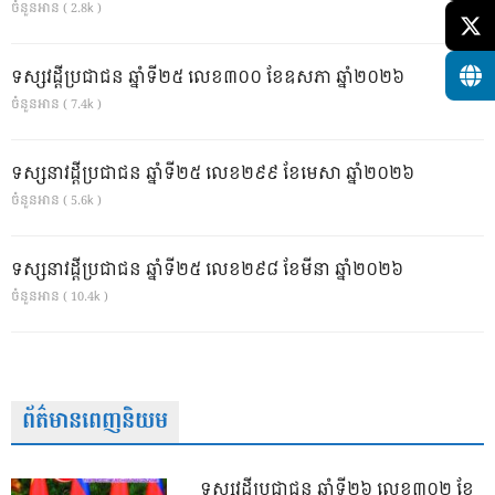
ចំនួនអាន ( 2.8k )
ទស្សវដ្តីប្រជាជន ឆ្នាំទី២៥ លេខ៣០០ ខែឧសភា ឆ្នាំ២០២៦
ចំនួនអាន ( 7.4k )
ទស្សនាវដ្ដីប្រជាជន ឆ្នាំទី២៥ លេខ២៩៩ ខែមេសា ឆ្នាំ២០២៦
ចំនួនអាន ( 5.6k )
ទស្សនាវដ្ដីប្រជាជន ឆ្នាំទី២៥ លេខ២៩៨ ខែមីនា ឆ្នាំ២០២៦
ចំនួនអាន ( 10.4k )
ព័ត៌មានពេញនិយម
ទស្សវដ្តីប្រជាជន ឆ្នាំទី២៦ លេខ៣០២ ខែ