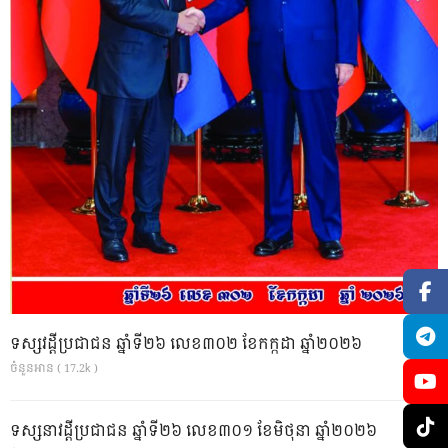
ទស្សវដ្តីប្រជាជន ឆ្នាំទី២៦ លេខ៣០២ ខែកក្កដា ឆ្នាំ២០២៦
ចំនួនអាន ( 17.2k )
ទស្សនាវដ្ដីប្រជាជន ឆ្នាំទី២៦ លេខ៣០១ ខែមិថុនា ឆ្នាំ២០២៦