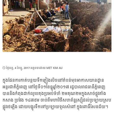
POSTED
ថ្ងៃ​ចន្ទ, 4 ខែ​ធ្នូ, 2017
អត្ថបទដោយ
MET KIM AU
ON
ក្នុងផែនការកាត់បន្ថយទឹកភ្លៀងលិចនៅតំបន់មុខអាកាសយានដ្ឋាន
អន្តរជាតិភ្នំពេញ នៅថ្ងៃទី០១ខែធ្នូឆ្នាំ២០១៧ រដ្ឋបាលរាជធានីភ្នំពេញ
បាននិងកំពុងដាក់លូបេតុងប្រអប់ទំហំ ២មគុណ២មក្នុងសាច់ផ្លូវតាំង
កសាង ប្រវែង ១៤៧៥ម ចាប់ពីមហាវិថីសហព័ន្ឋរុស្ស៊ីដល់ប្រឡាយស្រប
ផ្លូវរថភ្លើង ដោយបង្ហូរទឹកទៅប្រឡាយទួលសំពៅ ក្នុងពោធិ៍សែនជ័យ។