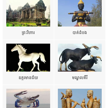
ព្រះវិហារ
បាត់ដំបង
ឧត្ដរមានជ័យ
មណ្ឌលគីរី