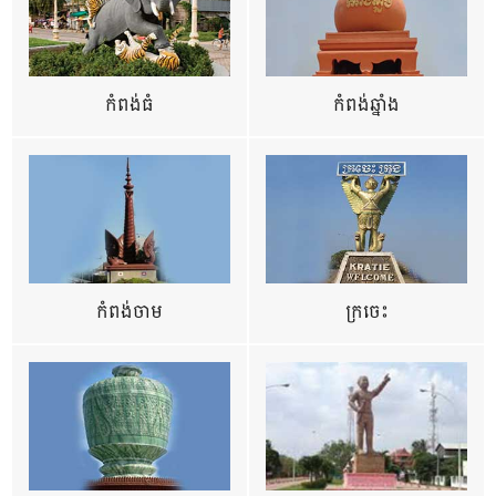
កំពង់ធំ
កំពង់ឆ្នាំង
កំពង់ចាម
ក្រចេះ