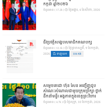
កក្កដា ឆ្នាំ២០២៦
ថ្ងៃ​អង្គារ, 4 ខែ​សីហា, 2026
ចំនួនអាន ( 17.2k )
ជីវប្រវត្តិសង្ខេបសមាជិកគណបក្ស
ថ្ងៃ​ព្រហស្បតិ៍, 9 ខែ​កក្កដា,
ចំនួនអាន ( 12.1k )
2026
ទាញយក
104 KB
សម្តេចតេជោ ហ៊ុន សែន អញ្ជើញជួប
សំណេះសំណាលជាមួយក្រុមប្រឹក្សា ថ្នាក់
ដឹកនាំមន្ទីរ អង្គភាពក្នុងខេត្តព្រះវិហារ
ថ្ងៃ​សុក្រ, 10 ខែ​កក្កដា, 2026
ចំនួនអាន ( 4.7k )