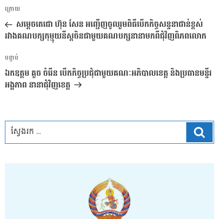
ការ​
អត្ថបទ
ក្រោយ
នាំទិស​
មុន
សម្តេចតេជោ ហ៊ុន សែន អញ្ជើញចូលរួមពិធីបើកកិច្ចសន្ទនាជាន់ខ្ពស់
ប្រកាស
រវាងគណបក្សកុម្មុយនីស្តចិនជាមួយគណបក្សនានាមកពីជុំវិញពិភពលោក
អត្ថបទ
បន្ទាប់
បន្ទាប់
ឯកឧត្តម គួច ចំរើន បើកកិច្ចប្រជុំជាមួយគណៈអភិបាលខេត្ត និងប្រធានមន្ទីរ
អង្គភាព នានាជុំវិញខេត្ត
ស្វែ