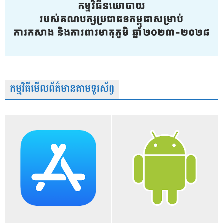
កម្មវិធីមើលព័ត៌មានតាមទូរស័ព្វ