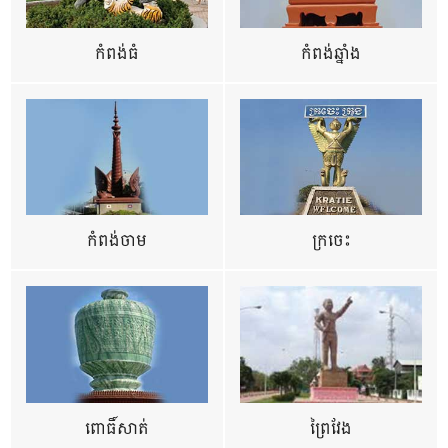
កំពង់ធំ
កំពង់ឆ្នាំង
កំពង់ចាម
ក្រចេះ
ពោធិ៍សាត់
ព្រៃវែង