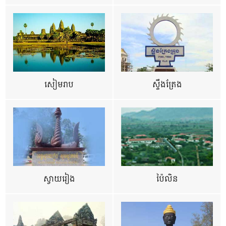
សៀមរាប
ស្ទឹងត្រែង
ស្វាយរៀង
ប៉ៃលិន