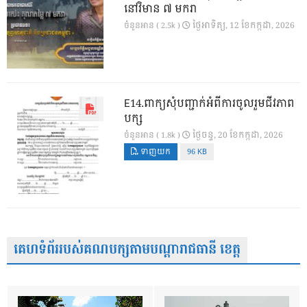
នៅវិមាន ៧ មករា
ថ្ងៃ​អាទិត្យ, 12 ខែ​កក្កដា, 2026
ចំនួនអាន ( 2.5k )
E14.ពាក្យសុំបញ្ជាក់អំពីការចូលរួមជីវភាព
បក្ស
ថ្ងៃ​ចន្ទ, 20 ខែ​កក្កដា, 2026
ចំនួនអាន ( 1.8k )
ទាញយក
96 KB
គេហទំព័ររបស់គណបក្សតាមបណ្តារាជធានី ខេត្ត