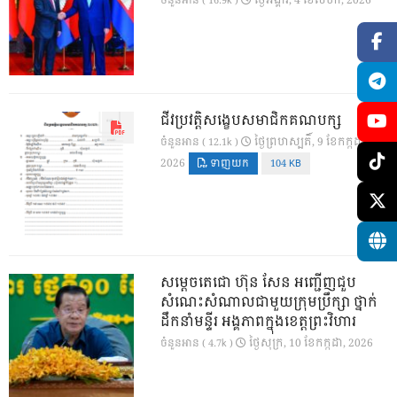
ថ្ងៃ​អង្គារ, 4 ខែ​សីហា, 2026
ចំនួនអាន ( 16.9k )
ជីវប្រវត្តិសង្ខេបសមាជិកគណបក្ស
ថ្ងៃ​ព្រហស្បតិ៍, 9 ខែ​កក្កដា,
ចំនួនអាន ( 12.1k )
2026
ទាញយក
104 KB
សម្តេចតេជោ ហ៊ុន សែន អញ្ជើញជួប
សំណេះសំណាលជាមួយក្រុមប្រឹក្សា ថ្នាក់
ដឹកនាំមន្ទីរ អង្គភាពក្នុងខេត្តព្រះវិហារ
ថ្ងៃ​សុក្រ, 10 ខែ​កក្កដា, 2026
ចំនួនអាន ( 4.7k )