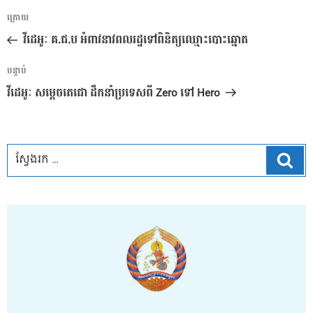
ការ​
អត្ថបទ
ក្រោយ
នាំទិស​
មុន
វីដេអូៈ គ.ជ.ប អំពាវនាវពលរដ្ឋទៅពិនិត្យឈ្មោះបោះឆ្នោត
ប្រកាស
អត្ថបទ
បន្ទាប់
បន្ទាប់
វីដេអូៈ សម្តេចតេជោ ដឹកនាំប្រទេសពី Zero ទៅ Hero
ស្វែ