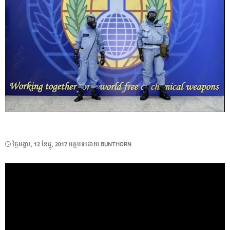
POSTED
ថ្ងៃ​អង្គារ, 12 ខែ​ធ្នូ, 2017
អត្ថបទដោយ
BUNTHORN
ON