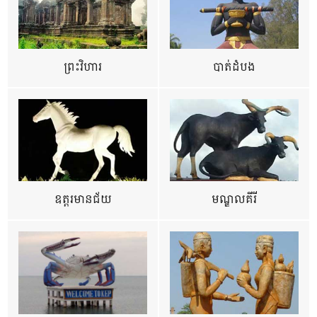
ព្រះវិហារ
បាត់ដំបង
ឧត្ដរមានជ័យ
មណ្ឌលគីរី