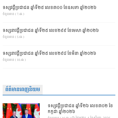
ទស្សវដ្តីប្រជាជន ឆ្នាំទី២៥ លេខ៣០០ ខែឧសភា ឆ្នាំ២០២៦
ចំនួនអាន ( 7.4k )
ទស្សនាវដ្ដីប្រជាជន ឆ្នាំទី២៥ លេខ២៩៩ ខែមេសា ឆ្នាំ២០២៦
ចំនួនអាន ( 5.6k )
ទស្សនាវដ្ដីប្រជាជន ឆ្នាំទី២៥ លេខ២៩៨ ខែមីនា ឆ្នាំ២០២៦
ចំនួនអាន ( 10.4k )
ព័ត៌មានពេញនិយម
ទស្សវដ្តីប្រជាជន ឆ្នាំទី២៦ លេខ៣០២ ខែ
កក្កដា ឆ្នាំ២០២៦