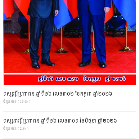
ទស្សវដ្តីប្រជាជន ឆ្នាំទី២៦ លេខ៣០២ ខែកក្កដា ឆ្នាំ២០២៦
ចំនួនអាន ( 16.9k )
ទស្សនាវដ្ដីប្រជាជន ឆ្នាំទី២៦ លេខ៣០១ ខែមិថុនា ឆ្នាំ២០២៦
ចំនួនអាន ( 2.8k )