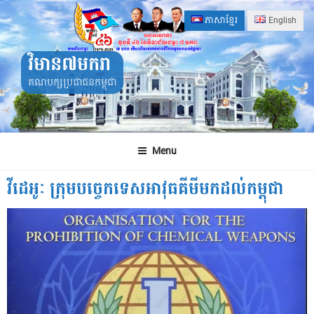
Skip
ភាសាខ្មែរ
English
to
content
វិមាន៧មករា
គណបក្សប្រជាជនកម្ពុជា
Menu
វីដេអូៈ ក្រុមបច្ចេកទេសអាវុធគីមីមកដល់កម្ពុជា