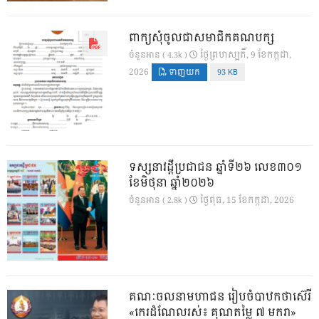
ពាក្យសុំចូលជាសមាជិកគណបក្ស
ថ្ងៃ​ព្រហស្បតិ៍, 9 ខែ​កក្កដា,
ចំនួនអាន ( 4.3k )
2026
ទាញយក
93 KB
ទស្សនាវដ្ដីប្រជាជន ឆ្នាំទី២៦ លេខ៣០១
ខែមិថុនា ឆ្នាំ២០២៦
ថ្ងៃ​ពុធ, 15 ខែ​កក្កដា, 2026
ចំនួនអាន ( 2.8k )
គណៈចលនាមហាជន រៀបចំបាឋកថាស៊េរី
«កេរដំណែលរស់៖ គុណតម្លៃ ៧ មករា»