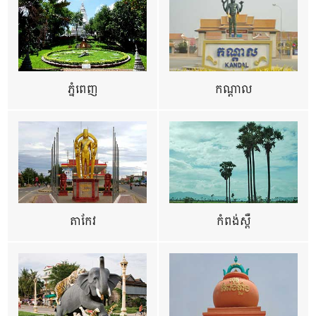
ភ្នំពេញ
កណ្តាល
តាកែវ
កំពង់ស្ពឺ