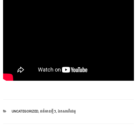
CATEGORIES
UNCATEGORIZED
,
ពត៌មានថ្មីៗ
,
ឯកសារវីដេអូ