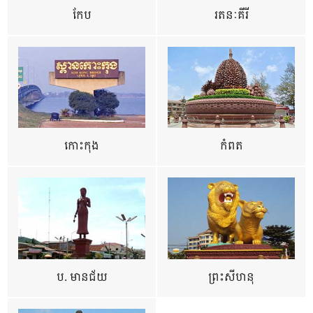
កែប
រតនៈគីរី
កោះកុង
កំពត
ប. មានជ័យ
ព្រះសីហនុ