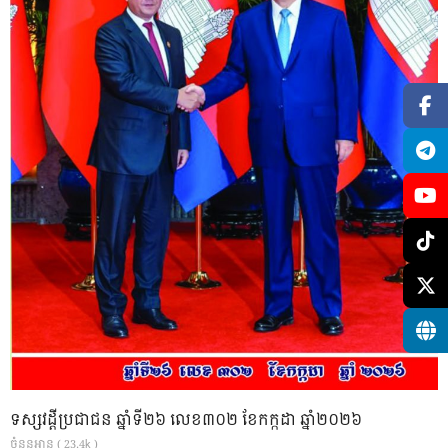
ទស្សវដ្តីប្រជាជន ឆ្នាំទី២៦ លេខ៣០២ ខែកក្កដា ឆ្នាំ២០២៦
ចំនួនអាន ( 23.4k )