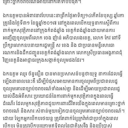
គ្រោះថ្នាក់ចរាចរណ៍អោយនៅកំរិតទាបបំផុត។
ឯកឧត្តមបានអំពាវនាវបែបនេះនាព្រឹកថៃ្ងអាទិត្យ១៤កើតខែបុស្ស​ ឆ្នាំរកា
ត្រូវនិងថៃ្ងទី៣១ ខែធ្នូឆ្នាំ២០១៧ នៅក្នុងពេលបើកយុទ្ធនាការស្តីពីការ
ពាក់មួកសុវត្ថិភាពនៅក្រុងកំពង់ឆ្នាំង ខេត្តកំពង់ឆ្នាំងដោយមានការ
អញ្ជើញចូលរួមពីលោក ចេង ញ៉ាន់ អភិបាលរងខេត្ត, លោក កែវ ពៅទី
ប្រឹក្សាលោកឧបនាយករដ្ឋមន្រ្តី ស ខេង និង ជាប្រធានមន្ទីរសារធា
រណការនិងដឹកជញ្ជូនខេត្តកំពង់ឆ្នាំងលោក លោកស្រីប្រធានអង្គភាពជុំ
វិញខេត្តនិងអាជ្ញាធរក្រុងសង្កាត់ចូលរួមផងដែរ។
ឯកឧត្តម ឈួរ ច័ន្ទឌឿន បានមានប្រសាសន៍បន្តថាយុទ្ធ នាការដែលធ្វើ
ឡើងនាពេលនេះគឺ ដើម្បីបំផុសអោយមានការចូលរួមពីប្រជាពលរដ្ឋ
ចូលរួមគោរពច្បាប់ចរាចរណ៍ទាំងអស់គ្នា និងដើម្បីអោយប្រជាពលរដ្ឋ
យល់ដឹងអំពីសារៈប្រយោជន៍នៃការពាក់មួកសុវត្ថិភាពក្នុងពេលធ្វើ
ដំណើរ ដែលមួកសុវត្ថិភាពជួយការពារជីវិតយើងក្នុងពេលមានគ្រោះថ្នាក់
ចរាចរណ៍ និងសារៈសំខាន់មួយទៀតបានចូលរួមគោរពច្បាប់ចរាចរណ៍។
ដោយ ឡែកអ្នកបើកបរថយន្ត ត្រូវតែពាក់ខ្សែក្រវ៉ាត់ជាប្រចាំក្នុងពេល
បើកបរ មិនត្រូវបើកបរក្រោមឥទ្ធិពលនៃជាតិស្រវឹង និងប្រើប្រាស់