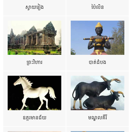
ស្វាយរៀង
ប៉ៃលិន
ព្រះវិហារ
បាត់ដំបង
ឧត្ដរមានជ័យ
មណ្ឌលគីរី