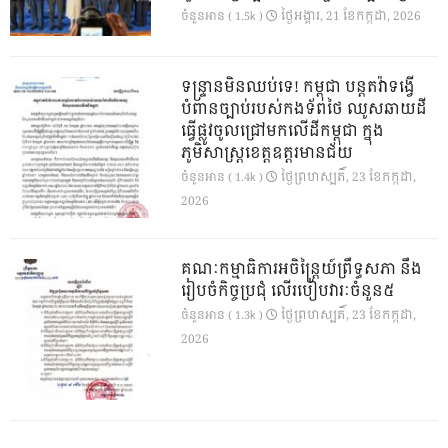
ថ្ងៃ​អង្គារ, 21 ខែ​កក្កដា, 2026
ចំនួនអាន ( 1.5k )
ទន្ទ្រានមិនឈប់ទេ! កម្ពុជា បន្តតវ៉ាទង្វើ
បំពានច្បាប់របស់កងទ័ពថៃ ឈូសឆាយដី
ធ្វើផ្លូវចូលជ្រៅមកលើដីកម្ពុជា ក្នុង
ភូមិសាស្ត្រខេត្តឧត្តរមានជ័យ
ថ្ងៃ​ព្រហស្បតិ៍, 23 ខែ​កក្កដា,
ចំនួនអាន ( 1.4k )
2026
គណៈកម្មាធិការអចិន្ត្រៃយ៍ព្រឹទ្ធសភា នឹង
រៀបចំកិច្ចប្រជុំ លើរបៀបវារៈចំនួន៥
ថ្ងៃ​ព្រហស្បតិ៍, 23 ខែ​កក្កដា,
ចំនួនអាន ( 1.3k )
2026