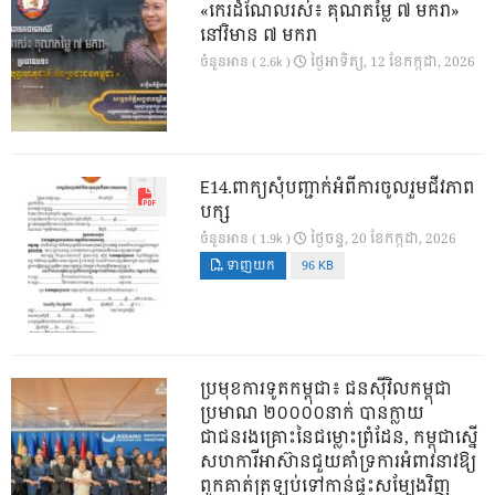
«កេរដំណែលរស់៖ គុណតម្លៃ ៧ មករា»
នៅវិមាន ៧ មករា
ថ្ងៃ​អាទិត្យ, 12 ខែ​កក្កដា, 2026
ចំនួនអាន ( 2.6k )
E14.ពាក្យសុំបញ្ជាក់អំពីការចូលរួមជីវភាព
បក្ស
ថ្ងៃ​ចន្ទ, 20 ខែ​កក្កដា, 2026
ចំនួនអាន ( 1.9k )
ទាញយក
96 KB
ប្រមុខការទូតកម្ពុជា៖ ជនស៊ីវិលកម្ពុជា
ប្រមាណ ២០០០០នាក់ បានក្លាយ
ជាជនរងគ្រោះនៃជម្លោះព្រំដែន, កម្ពុជាស្នើ
សហការីអាស៊ានជួយគាំទ្រការអំពាវនាវឱ្យ
ពួកគាត់ត្រឡប់ទៅកាន់ផ្ទះសម្បែងវិញ