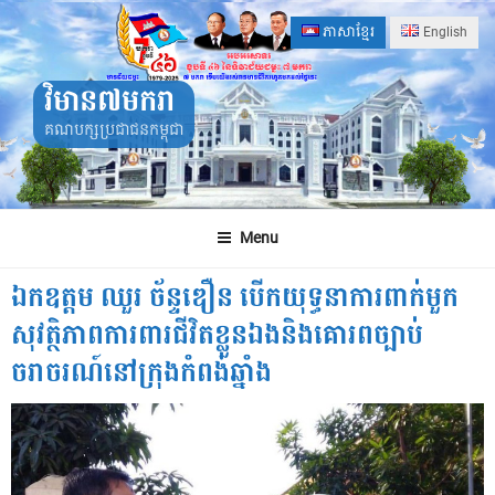
Skip
ភាសាខ្មែរ
English
to
content
វិមាន៧មករា
គណបក្សប្រជាជនកម្ពុជា
Menu
ឯកឧត្តម ឈួរ ច័ន្ទឌឿន បើកយុទ្ធនាការពាក់មួក
សុវត្ថិភាពការពារជីវិតខ្លួនឯងនិងគោរពច្បាប់
ចរាចរណ៍នៅក្រុងកំពង់ឆ្នាំង