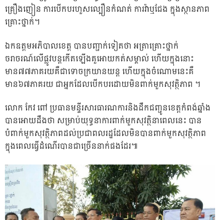
គ្រឿងញៀន ការបើកបរហួសល្បឿនកំណត់ ការវ៉ាឬជែង ក្នុងស្ថានភាព
គ្រោះថ្នាក់។
ឯកឧត្តមអភិបាលខេត្ត បានបញ្ជាក់ទៀតថា អត្រាគ្រោះថ្នាក់
ចរាចរណ៍លើផ្លូវបន្តកើតឡើងគួអោយកត់​សម្គាល់ ហើយក្នុងនោះ
មាន៧៧ភាគរយគឺជា​ទោចក្រ​យានយន្ត ហើយក្នុងចំណោមនេះគឺ
មាន៦៧ភាគរយ ជាអ្នកដែលបើកបរដោយមិនពាក់មួកសុវត្ថិភាព ។
លោក កែវ ពៅ ប្រធានមន្ទីរសារធារណការនិងដឹកជញ្ជូនខេត្តកំពង់ឆ្នាំង
បានអោយដឹងថា សម្រាប់យុទ្ធនាការពាក់មួកសុវត្ថិនាពេលនេះ បាន
បំពាក់មួកសុវត្ថិភាពដល់ប្រជាពលរដ្ឋដែលមិនបានពាក់មួកសុវត្ថិភាព
ក្នុងពេលធ្វើដំណើរបានជាច្រើននាក់ផងដែរ៕