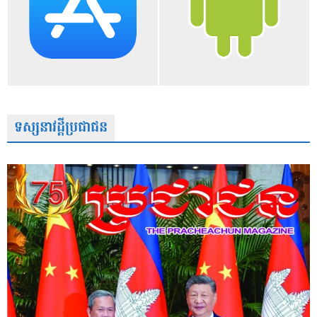
ទស្សនាវដ្តីប្រជាជន