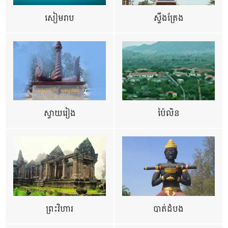
សៀមរាប
ស្ទឹងត្រែង
ស្វាយរៀង
ប៉ៃលិន
ព្រះវិហារ
បាត់ដំបង