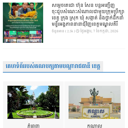
សម្តេចតេជោ ហ៊ុន សែន បន្តអញ្ជើញ
ចុះជួបសំណេះសំណាលជាមួយក្រុមប្រឹក្សា
ខេត្ត ក្រុង ស្រុក ឃុំ សង្កាត់ និងថ្នាក់ដឹកនាំ
មន្ទីរអង្គភាពនានាជុំវិញខេត្តមណ្ឌលគិរី
ថ្ងៃ​អង្គារ, 7 ខែ​កក្កដា, 2026
ចំនួនអាន ( 2.5k )
គេហទំព័ររបស់គណបក្សតាមបណ្តារាជធានី ខេត្ត
ភ្នំពេញ
កណ្តាល