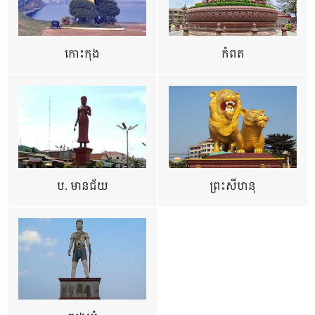
កោះកុង
កំពត
ប. មានជ័យ
ព្រះសីហនុ