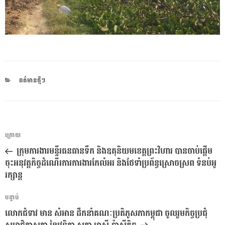
CATEGORIES
ពត៌មានថ្មីៗ
ការ​
អត្ថបទ
ក្រោយ
នាំទិស​
មុន
ក្រុមការងារមន្ទីរធនធានទឹក និងឧតុនិយមខេត្តព្រះវិហារ បានចាប់ផ្តើម
ប្រកាស
ចុះអនុវត្តកិច្ចដំណើរការការងារកែលំអរ និងថែទាំប្រព័ន្ធស្រោចស្រព ទំនប់អូ
រក្សាន្ត
អត្ថបទ
បន្ទាប់
បន្ទាប់
លោកជំទាវ មាន សំអាន ដឹកនាំគណៈប្រតិភូសភាកម្ពុជា ចូលរួមកិច្ចប្រជុំ