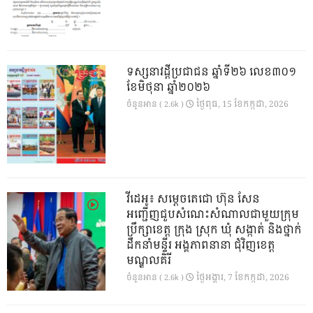
ទស្សនាវដ្ដីប្រជាជន ឆ្នាំទី២៦ លេខ៣០១
ខែមិថុនា ឆ្នាំ២០២៦
ថ្ងៃ​ពុធ, 15 ខែ​កក្កដា, 2026
ចំនួនអាន ( 2.6k )
វីដេអូ៖ សម្តេចតេជោ ហ៊ុន សែន
អញ្ជើញជួបសំណេះសំណាលជាមួយក្រុម
ប្រឹក្សាខេត្ត ក្រុង ស្រុក ឃុំ សង្កាត់ និងថ្នាក់
ដឹកនាំមន្ទីរ អង្គភាពនានា ជុំវិញខេត្ត
មណ្ឌលគិរី
ថ្ងៃ​អង្គារ, 7 ខែ​កក្កដា, 2026
ចំនួនអាន ( 2.6k )