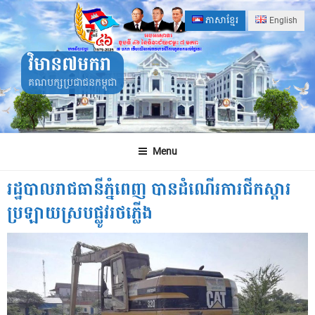
Skip
ភាសាខ្មែរ
English
to
content
វិមាន៧មករា
គណបក្សប្រជាជនកម្ពុជា
Menu
រដ្ឋបាលរាជធានីភ្នំពេញ បានដំណើរការជីកស្តារ
ប្រឡាយស្របផ្លូវរថភ្លើង