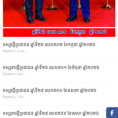
ទស្សវដ្តីប្រជាជន ឆ្នាំទី២៦ លេខ៣០២ ខែកក្កដា ឆ្នាំ២០២៦
ចំនួនអាន ( 11.2k )
ទស្សនាវដ្ដីប្រជាជន ឆ្នាំទី២៦ លេខ៣០១ ខែមិថុនា ឆ្នាំ២០២៦
ចំនួនអាន ( 2.6k )
ទស្សវដ្តីប្រជាជន ឆ្នាំទី២៥ លេខ៣០០ ខែឧសភា ឆ្នាំ២០២៦
ចំនួនអាន ( 7.2k )
ទស្សនាវដ្ដីប្រជាជន ឆ្នាំទី២៥ លេខ២៩៩ ខែមេសា ឆ្នាំ២០២៦