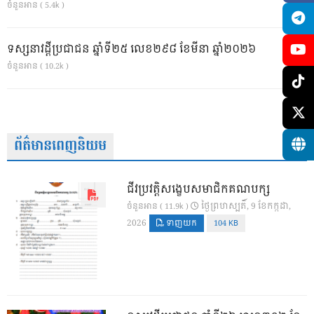
ចំនួនអាន ( 5.4k )
ទស្សនាវដ្ដីប្រជាជន ឆ្នាំទី២៥ លេខ២៩៨ ខែមីនា ឆ្នាំ២០២៦
ចំនួនអាន ( 10.2k )
ព័ត៌មានពេញនិយម
ជីវប្រវត្តិសង្ខេបសមាជិកគណបក្ស
ថ្ងៃ​ព្រហស្បតិ៍, 9 ខែ​កក្កដា,
ចំនួនអាន ( 11.9k )
2026
ទាញយក
104 KB