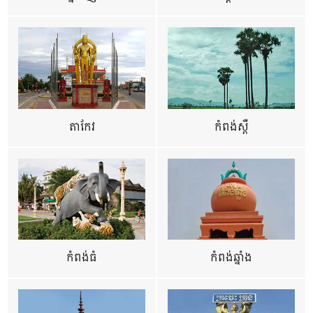
តាកែវ
កំពង់ស្ពឺ
កំពង់ធំ
កំពង់ឆ្នាំង