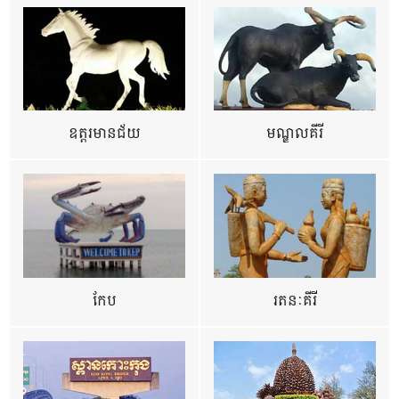
ឧត្ដរមានជ័យ
មណ្ឌលគីរី
កែប
រតនៈគីរី