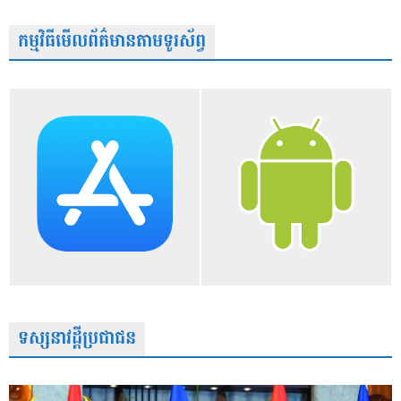
កម្មវិធីមើលព័ត៌មានតាមទូរស័ព្វ
ទស្សនាវដ្តីប្រជាជន