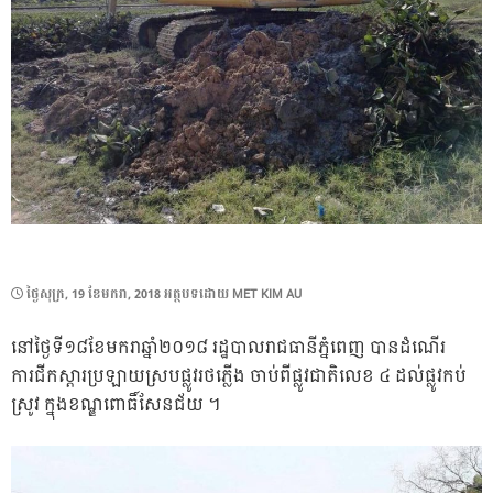
POSTED
ថ្ងៃ​សុក្រ, 19 ខែ​មករា, 2018
អត្ថបទដោយ
MET KIM AU
ON
នៅថ្ងៃទី១៨ខែមករាឆ្នាំ២០១៨ រដ្ឋបាលរាជធានីភ្នំពេញ បានដំណើរ
ការជីកស្តារប្រឡាយស្របផ្លូវរថភ្លើង ចាប់ពីផ្លូវជាតិលេខ ៤ ដល់ផ្លូវកប់
ស្រូវ ក្នុងខណ្ឌពោធិ៍សែនជ័យ ។