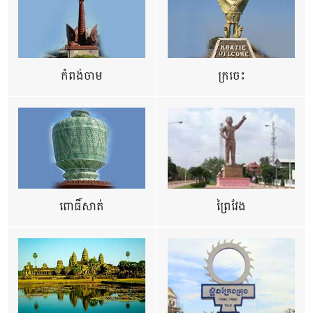
កំពង់ចាម
ក្រចេះ
ពោធិ៍សាត់
ព្រៃវែង