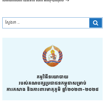
សមាជិកាសភា នៃវេទិកា សភា អាស៊ី-ប៉ាស៊ីភិច
ស្វែ