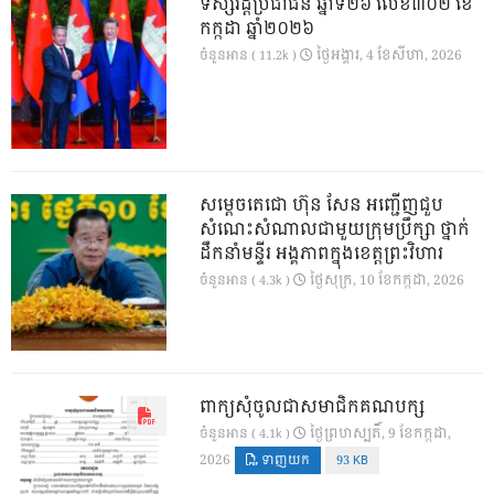
ទស្សវដ្តីប្រជាជន ឆ្នាំទី២៦ លេខ៣០២ ខែ
កក្កដា ឆ្នាំ២០២៦
ថ្ងៃ​អង្គារ, 4 ខែ​សីហា, 2026
ចំនួនអាន ( 11.2k )
សម្តេចតេជោ ហ៊ុន សែន អញ្ជើញជួប
សំណេះសំណាលជាមួយក្រុមប្រឹក្សា ថ្នាក់
ដឹកនាំមន្ទីរ អង្គភាពក្នុងខេត្តព្រះវិហារ
ថ្ងៃ​សុក្រ, 10 ខែ​កក្កដា, 2026
ចំនួនអាន ( 4.3k )
ពាក្យសុំចូលជាសមាជិកគណបក្ស
ថ្ងៃ​ព្រហស្បតិ៍, 9 ខែ​កក្កដា,
ចំនួនអាន ( 4.1k )
2026
ទាញយក
93 KB