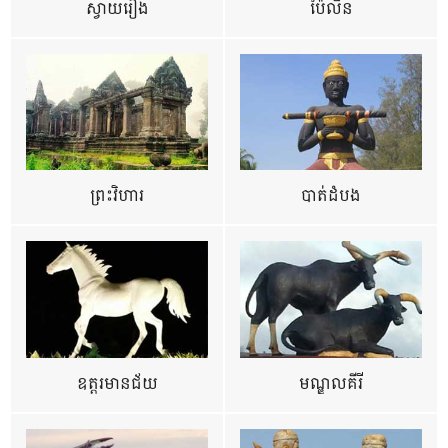
ស្វាយរៀង
ប៉ៃលិន
ព្រះវិហារ
បាត់ដំបង
ឧត្ដរមានជ័យ
មណ្ឌលគីរី