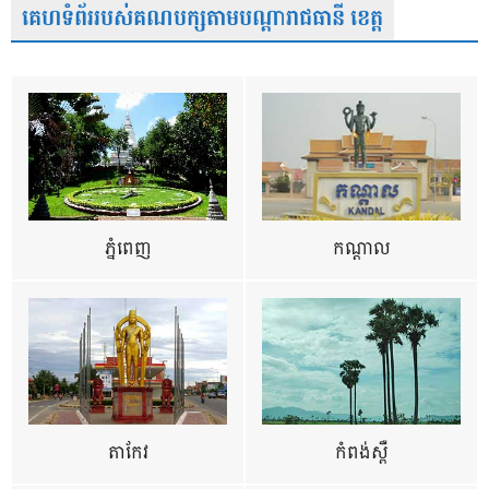
គេហទំព័ររបស់គណបក្សតាមបណ្តារាជធានី ខេត្ត
ភ្នំពេញ
កណ្តាល
តាកែវ
កំពង់ស្ពឺ