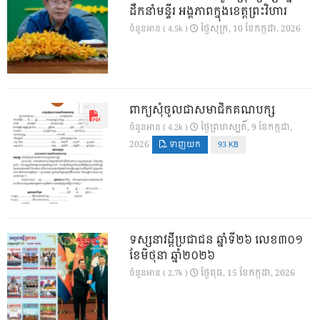
ដឹកនាំមន្ទីរ អង្គភាពក្នុងខេត្តព្រះវិហារ
ថ្ងៃ​សុក្រ, 10 ខែ​កក្កដា, 2026
ចំនួនអាន ( 4.5k )
ពាក្យសុំចូលជាសមាជិកគណបក្ស
ថ្ងៃ​ព្រហស្បតិ៍, 9 ខែ​កក្កដា,
ចំនួនអាន ( 4.2k )
2026
ទាញយក
93 KB
ទស្សនាវដ្ដីប្រជាជន ឆ្នាំទី២៦ លេខ៣០១
ខែមិថុនា ឆ្នាំ២០២៦
ថ្ងៃ​ពុធ, 15 ខែ​កក្កដា, 2026
ចំនួនអាន ( 2.7k )