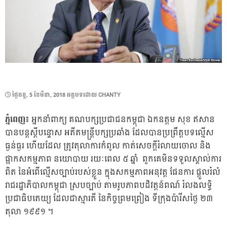
POSTED
ថ្ងៃ​ចន្ទ, 5 ខែ​មីនា, 2018
អត្ថបទដោយ
CHANTY
ON
ភ្នំពេញ៖
អ្នកនាំពាក្យ គណបក្សប្រជាជនកម្ពុជា ឯកឧត្តម សុខ ឥសាន
បានបន្តស្តីបន្ទោស អតីតមន្ត្រីបក្សប្រឆាំង ដែលបានប្រព្រឹត្តបទល្មើស
ធ្ងន់ធ្ងរ ហើយដែល ត្រូវតុលាការកំពូល កាត់សេចក្តីរំលាយចោល និង
ផ្អាកសកម្មភាព នយោបាយ រយៈពេល ៥ ឆ្នាំ ពួកគេមិនទទួលស្គាល់ការ
ពិត នៃអំពើល្មើសច្បាប់របស់ខ្លួន ក្នុងសកម្មភាពអនុវត្ត ផែនការ ផ្តួលរំលំ
រាជរដ្ឋាភិបាលកម្ពុជា ស្របច្បាប់ តាមរូបភាពបដិវត្តន៍ពណ៍ រំលងលទ្ធិ
ប្រជាធិបតេយ្យ ដែលជាស្មារតី នៃកិច្ចព្រមព្រៀង ទីក្រុងប៉ារីសថ្ងៃ ២៣
តុលា ១៩៩១ ។