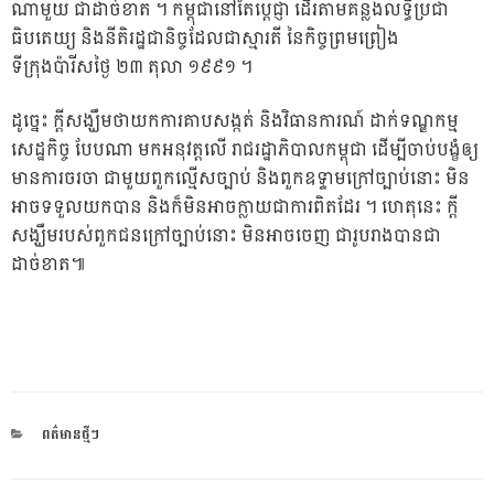
ណាមួយ ជាដាច់ខាត ។ កម្ពុជានៅតែប្តេជ្ញា ដើរតាមគន្លងលទ្ធិប្រជា
ធិបតេយ្យ និងនីតិរដ្ឋជានិច្ចដែលជាស្មារតី នៃកិច្ចព្រមព្រៀង
ទីក្រុងប៉ារីសថ្ងៃ ២៣ តុលា ១៩៩១ ។
ដូច្នេះ ក្តីសង្ឃឹមថាយកការគាបសង្កត់ និងវិធានការណ៍ ដាក់ទណ្ឌកម្ម
សេដ្ឋកិច្ច បែបណា មកអនុវត្តលើ រាជរដ្ឋាភិបាលកម្ពុជា ដើម្បីចាប់បង្ខំឲ្យ
មានការចរចា ជាមួយពួកល្មើសច្បាប់ និងពួកឧទ្ទាមក្រៅច្បាប់នោះ មិន
អាចទទួលយកបាន និងក៏មិនអាចក្លាយជាការពិតដែរ ។ ហេតុនេះ ក្តី
សង្ឃឹមរបស់ពួកជនក្រៅច្បាប់នោះ មិនអាចចេញ ជារូបរាងបានជា
ដាច់ខាត៕
CATEGORIES
ពត៌មានថ្មីៗ