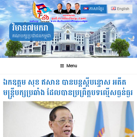
Skip
ភាសាខ្មែរ
English
to
content
វិមាន៧មករា
គណបក្សប្រជាជនកម្ពុជា
Menu
ឯកឧត្តម សុខ ឥសាន បានបន្តស្តីបន្ទោស អតីត
មន្ត្រីបក្សប្រឆាំង ដែលបានប្រព្រឹត្តបទល្មើសធ្ងន់ធ្ងរ