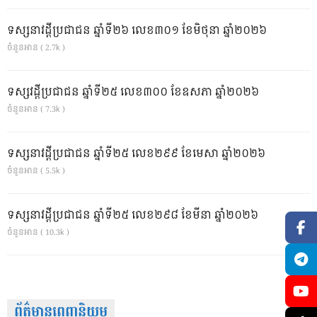
ទស្សនាវដ្ដីប្រជាជន ឆ្នាំទី២៦ លេខ៣០១ ខែមិថុនា ឆ្នាំ២០២៦
ចំនួនអាន ( 2.7k )
ទស្សវដ្តីប្រជាជន ឆ្នាំទី២៥ លេខ៣០០ ខែឧសភា ឆ្នាំ២០២៦
ចំនួនអាន ( 7.3k )
ទស្សនាវដ្ដីប្រជាជន ឆ្នាំទី២៥ លេខ២៩៩ ខែមេសា ឆ្នាំ២០២៦
ចំនួនអាន ( 5.5k )
ទស្សនាវដ្ដីប្រជាជន ឆ្នាំទី២៥ លេខ២៩៨ ខែមីនា ឆ្នាំ២០២៦
ចំនួនអាន ( 10.3k )
ព័ត៌មានពេញនិយម