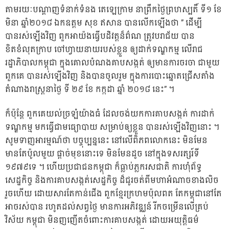
តាមរយៈបណ្តាញទំនាក់ទំនង តេឡេក្រាម នាព្រឹកថ្ងៃព្រហស្បតិ៍ ទី១ ខែ
មិនា ឆ្នាំ២០១៨ ឯកឧត្តម សុខ ឥសាន បានលើកឡើងថា ” ដើម្បី
បានរស់ឡើងវិញ ពួកអាយ៉ងធ្វើបដិវត្តន៏ព៌ណ ត្រូវបរាជ័យ បាន
ខិតខំលុតក្រាប ចៅហ្វាយនាយរបស់ខ្លួន ឲ្យដាក់ទណ្ឌកម្ម លើរាជ
រដ្ឋាភិបាលកម្ពុជា ក្នុងគោលបំណងគាបសង្កត់ ឲ្យមានការចរចា ជាមួយ
ពួកគេ បានរស់ឡើងវិញ និងបានចូលរួម ក្នុងការបោះឆ្នោតជ្រើសតាំង
តំណាងរាស្ត្រនាថ្ងៃ ទី ២៩ ខែ កក្កដា ឆ្នាំ ២០១៨ នេះ” ។
ក៏ប៉ុន្តែ ពួកគេយល់ច្រឡំយ៉ាងធំ ដែលចង់យកការគាបសង្កត់ ការដាក់
ទណ្ឌកម្ម មកធ្វើជាមធ្យោបាយ សម្រាប់ឲ្យខ្លួន បានរស់ឡើងវិញនោះ ។
សូមទាញអារម្មណ៍ថា បច្ចុប្បន្ននេះ នៅលើពិភពលោកនេះ មិនមែន
មានតែប៉ូលមួយ ផ្តាច់មុខនោះទេ មិនមែនដូច នៅក្នុងទសរត្សរ៍ទី
១៩៧៩ទេ ។ ហើយប្រជាជនកម្ពុជា ក៏ធ្លាប់ភ្លករសជាតិ ការហុំព័ទ្ធ
សេដ្ឋកិច្ច និងការគាបសង្កត់សេដ្ឋកិច្ច ដ៏ជូរចត់ពីមហាអំណាចខាងលិច
រួចហើយ ដោយសារតែកាន់ជើង ពួកខ្មែរក្រហមប៉ុលពត តែកម្ពុជានៅតែ
អាចរស់បាន រហូតដល់សព្វថ្ងៃ មានការអភិវឌ្ឈន៍ រីកចម្រើនលើគ្រប់
វិស័យ កម្ពុជា មិនញញើតចំពោះការគាបសង្កត់ ដោយអយុត្តិធម៌