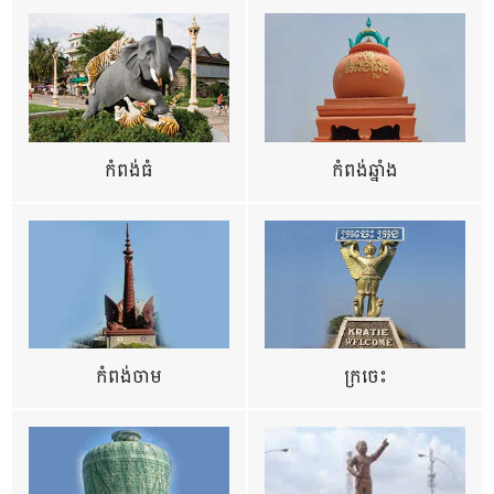
កំពង់ធំ
កំពង់ឆ្នាំង
កំពង់ចាម
ក្រចេះ