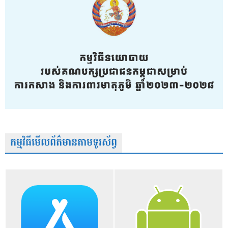
កម្មវិធីមើលព័ត៌មានតាមទូរស័ព្វ