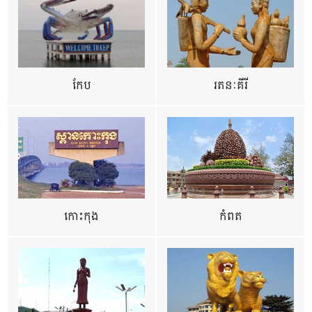
កែប
រតនៈគីរី
កោះកុង
កំពត