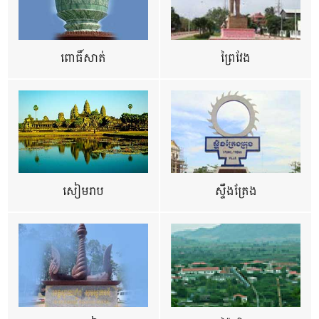
ពោធិ៍សាត់
ព្រៃវែង
សៀមរាប
ស្ទឹងត្រែង