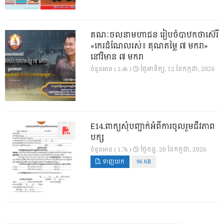
គណៈចលនាមហាជន រៀបចំបាឋកថាស៊េរី
«កេរដំណែលរស់៖ គុណតម្លៃ ៧ មករា»
នៅវិមាន ៧ មករា
ថ្ងៃ​អាទិត្យ, 12 ខែ​កក្កដា, 2026
ចំនួនអាន ( 2.4k )
E14.ពាក្យសុំបញ្ជាក់អំពីការចូលរួមជីវភាព
បក្ស
ថ្ងៃ​ចន្ទ, 20 ខែ​កក្កដា, 2026
ចំនួនអាន ( 1.7k )
ទាញយក
96 KB