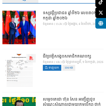
ទស្សវដ្តីប្រជាជន ឆ្នាំទី២៦ លេខ៣០២ ខែ
កក្កដា ឆ្នាំ២០២៦
ថ្ងៃ​អង្គារ, 4 ខែ​សីហា, 2026
ចំនួនអាន ( 13.2k )
ជីវប្រវត្តិសង្ខេបសមាជិកគណបក្ស
ថ្ងៃ​ព្រហស្បតិ៍, 9 ខែ​កក្កដា, 2026
ចំនួនអាន ( 12k )
ទាញយក
104 KB
សម្តេចតេជោ ហ៊ុន សែន អញ្ជើញជួប
សំណេះសំណាលជាមួយក្រុមប្រឹក្សា ថ្នាក់