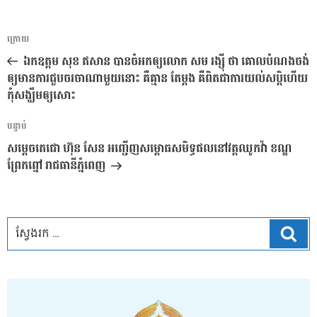
ការ​
អត្ថបទ
ក្រោយ
នាំទិស​
មុន
ឯកឧត្តម សុខ ឥសាន បានចំអកឲ្យលោក សម រង្ស៊ី ថា គោលបំណងចង់
ប្រកាស
ឲ្យមានការជួបចរចាណាមួយនោះ គឺគ្មាន តែម្តង គឺពិតជាការយល់សប្តិហើយ
កុំសង្ឃឹមឲ្យសោះ
អត្ថបទ
បន្ទាប់
បន្ទាប់
សម្តេចតេជោ ហ៊ុន សែន អញ្ជើញសម្ពោធសមិទ្ធផលនៅវត្តឈូកវ៉ា ខណ្ឌ
ព្រែកព្នៅ រាជធានីភ្នំពេញ
ស្វែ