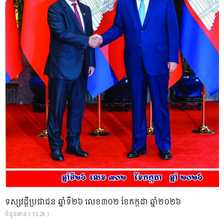
ទស្សវដ្តីប្រជាជន ឆ្នាំទី២៦ លេខ៣០២ ខែកក្កដា ឆ្នាំ២០២៦
ចំនួនអាន ( 13.2k )