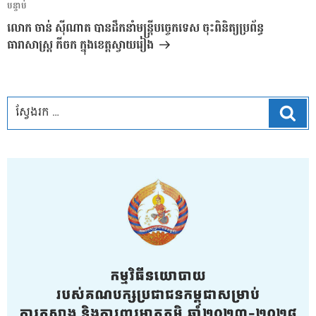
អត្ថបទ
បន្ទាប់
បន្ទាប់
លោក ចាន់ ស៊ីណាត បានដឹកនាំមន្ត្រីបច្ចេកទេស ចុះពិនិត្យប្រព័ន្ធ
ធារាសាស្ត្រ កីចក ក្នុងខេត្តស្វាយរៀង
ស្វែ