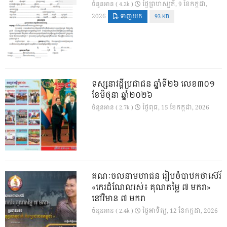
ថ្ងៃ​ព្រហស្បតិ៍, 9 ខែ​កក្កដា,
ចំនួនអាន ( 4.2k )
2026
ទាញយក
93 KB
ទស្សនាវដ្ដីប្រជាជន ឆ្នាំទី២៦ លេខ៣០១
ខែមិថុនា ឆ្នាំ២០២៦
ថ្ងៃ​ពុធ, 15 ខែ​កក្កដា, 2026
ចំនួនអាន ( 2.7k )
គណៈចលនាមហាជន រៀបចំបាឋកថាស៊េរី
«កេរដំណែលរស់៖ គុណតម្លៃ ៧ មករា»
នៅវិមាន ៧ មករា
ថ្ងៃ​អាទិត្យ, 12 ខែ​កក្កដា, 2026
ចំនួនអាន ( 2.4k )