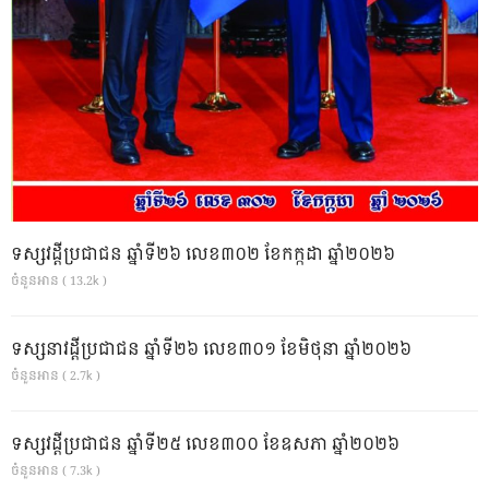
ទស្សវដ្តីប្រជាជន ឆ្នាំទី២៦ លេខ៣០២ ខែកក្កដា ឆ្នាំ២០២៦
ចំនួនអាន ( 13.2k )
ទស្សនាវដ្ដីប្រជាជន ឆ្នាំទី២៦ លេខ៣០១ ខែមិថុនា ឆ្នាំ២០២៦
ចំនួនអាន ( 2.7k )
ទស្សវដ្តីប្រជាជន ឆ្នាំទី២៥ លេខ៣០០ ខែឧសភា ឆ្នាំ២០២៦
ចំនួនអាន ( 7.3k )