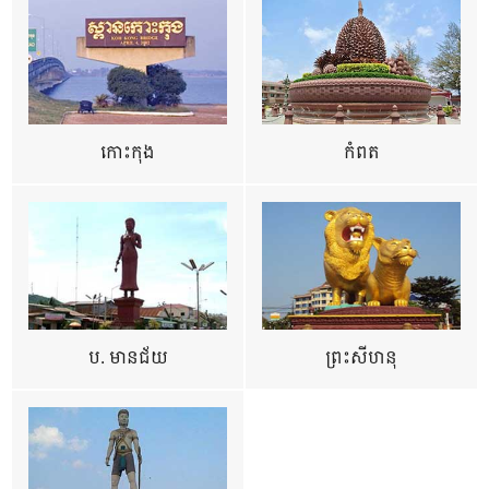
កោះកុង
កំពត
ប. មានជ័យ
ព្រះសីហនុ