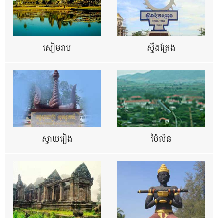
សៀមរាប
ស្ទឹងត្រែង
ស្វាយរៀង
ប៉ៃលិន