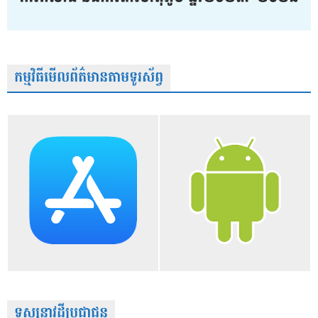
កម្មវិធីមើលព័ត៌មានតាមទូរស័ព្វ
ទស្សនាវដ្តីប្រជាជន