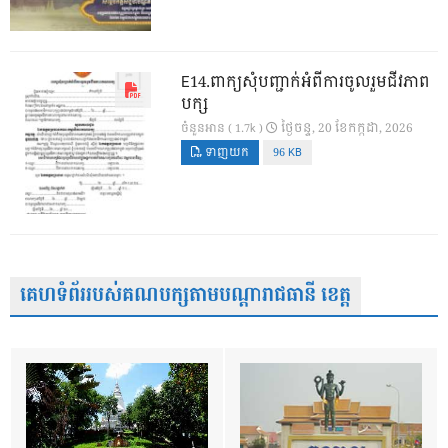
E14.ពាក្យសុំបញ្ជាក់អំពីការចូលរួមជីវភាព
បក្ស
ថ្ងៃ​ចន្ទ, 20 ខែ​កក្កដា, 2026
ចំនួនអាន ( 1.7k )
ទាញយក
96 KB
គេហទំព័ររបស់គណបក្សតាមបណ្តារាជធានី ខេត្ត