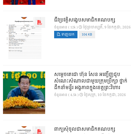
ជីវប្រវត្តិសង្ខេបសមាជិកគណបក្ស
ថ្ងៃ​ព្រហស្បតិ៍, 9 ខែ​កក្កដា, 2026
ចំនួនអាន ( 12k )
ទាញយក
104 KB
សម្តេចតេជោ ហ៊ុន សែន អញ្ជើញជួប
សំណេះសំណាលជាមួយក្រុមប្រឹក្សា ថ្នាក់
ដឹកនាំមន្ទីរ អង្គភាពក្នុងខេត្តព្រះវិហារ
ថ្ងៃ​សុក្រ, 10 ខែ​កក្កដា, 2026
ចំនួនអាន ( 4.5k )
ពាក្យសុំចូលជាសមាជិកគណបក្ស