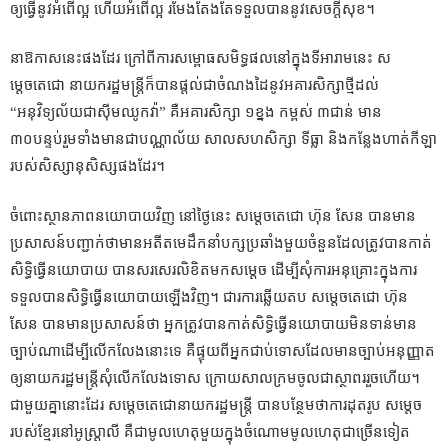
ឲ្យធ្វើនូវអំពើល្អ ហើយអំពើល្អ រមែងតែងតែទទួលបាននូវសេចក្តីសុខ។
នាឱកាសនេះផងដែរ ក្រៅពីការសម្ពោធសមិទ្ធផលនៅក្នុងទីអារាមនេះ ស
ម្តេចតេជោ នាយករដ្ឋមន្ត្រីក៏បានផ្តល់ជាចំណងដៃនូវអគារសិក្សាថ្មីដល់
“
អនុវិទ្យល័យជាស៊ីមឈូកវ៉ា
”
គឺអគារសិក្សា ១ខ្នង កម្ពស់ ៣ជាន់ មាន
៣០បន្ទប់រួមទាំងមានជាបណ្ណាល័យ សាលសហសិក្សា ទីធ្លា និងកន្លែងហាត់កីឡា
របស់សិស្សានុសិស្សផងដែរ។
ចំពោះស្ថានភាពនយោបាយវិញ នៅថ្ងៃនេះ សម្តេចតេជោ ហ៊ុន សែន បានមាន
ប្រសាសន៍បញ្ជាក់ថាមានអតីតមេដឹកនាំបក្សប្រឆាំងមួយចំនួនដែលត្រូវបានកាត់
សិទ្ធិធ្វើនយោបាយ បានសរសេរលិខិតមកសម្តេច ដើម្បីសុំការអនុគ្រោះក្នុងការ
ទទួលបានសិទ្ធិធ្វើនយោបាយឡើងវិញ។ ជារការឆ្លើយតប សម្តេចតេជោ ហ៊ុន
សែន បានមានប្រសាសន៍ថា អ្នកត្រូវបានកាត់សិទ្ធិធ្វើនយោបាយមិនទាន់មាន
ច្បាប់ណាដើម្បីលើកលែងនោះទេ គឺផ្ទុយពីអ្នកជាប់ទោសដែលមានច្បាប់អនុញ្ញាត
ឲ្យនាយករដ្ឋមន្រ្តីសុំលើកលែងទោស ក្រោយសាលក្រមចូលជាស្ថាពររួចហើយ។
ជាមួយគ្នានោះដែរ សម្តេចតេជោនាយករដ្ឋមន្រ្តី បានបន្ថែមថាការដុតរូប សម្តេច
របស់ខ្មែរនៅអូស្ត្រាលី គឺជាមូលហេតុមួយក្នុងចំណោមមូលហេតុជាច្រើនទៀត