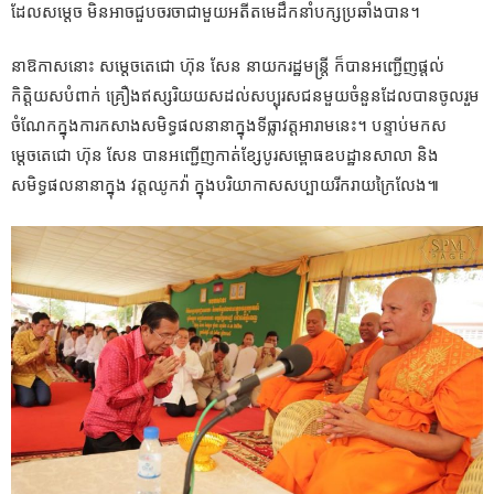
ដែលសម្តេច មិនអាចជួបចរចាជាមួយអតីតមេដឹកនាំបក្សប្រឆាំងបាន។
នាឱកាសនោះ សម្តេចតេជោ ហ៊ុន សែន នាយករដ្ឋមន្ត្រី ក៏បានអញ្ជើញផ្តល់
កិត្តិយសបំពាក់ គ្រឿងឥស្សរិយយសដល់សប្បុរសជនមួយចំនួនដែលបានចូលរួម
ចំណែកក្នុងការកសាងសមិទ្ធផលនានាក្នុងទីធ្លាវត្តអារាមនេះ។ បន្ទាប់មកស
ម្តេចតេជោ ហ៊ុន សែន បានអញ្ជើញកាត់ខ្សែបូរសម្ពោធឧបដ្ឋានសាលា និង
សមិទ្ធផលនានាក្នុង វត្តឈូកវ៉ា ក្នុងបរិយាកាសសប្បាយរីករាយក្រៃលែង៕