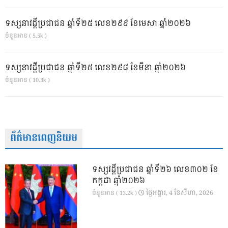
ទស្សនាវដ្ដីប្រជាជន ឆ្នាំទី២៥ លេខ២៩៩ ខែមេសា ឆ្នាំ២០២៦
ចំនួនអាន ( 5.5k )
ទស្សនាវដ្ដីប្រជាជន ឆ្នាំទី២៥ លេខ២៩៨ ខែមីនា ឆ្នាំ២០២៦
ចំនួនអាន ( 10.3k )
ព័ត៌មានពេញនិយម
ទស្សវដ្តីប្រជាជន ឆ្នាំទី២៦ លេខ៣០២ ខែ
កក្កដា ឆ្នាំ២០២៦
ថ្ងៃ​អង្គារ, 4 ខែ​សីហា, 2026
ចំនួនអាន ( 13.2k )