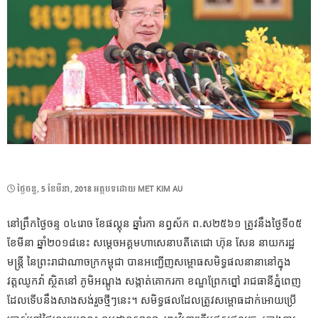
POSTED
ថ្ងៃ​ចន្ទ, 5 ខែ​មីនា, 2018
អត្ថបទដោយ
MET KIM AU
ON
នៅព្រឹកថ្ងៃចន្ទ ០៤រោច ខែផល្គុន ឆ្នាំរកា នព្វស័ក ព.ស២៥៦១ ត្រូវនឹងថ្ងៃទី០៥
ខែមីនា ឆ្នាំ២០១៨នេះ សម្តេចអគ្គមហាសេនាបតីតេជោ ហ៊ុន សែន នាយករដ្ឋ
មន្ត្រី នៃព្រះរាជាណាចក្រកម្ពុជា បានអញ្ជើញសម្ពោធសមិទ្ធផលនានានៅក្នុង
វត្តឈូកវ៉ា ស្ថិតនៅ ភូមិអណ្តូង សង្កាត់គោករកា ខណ្ឌព្រែកព្នៅ រាជធានីភ្នំពេញ
ដែលទើបនឹងសាងសង់រួចថ្មីៗនេះ។ សមិទ្ធផលដែលត្រូវសម្ពោធដាក់អោយប្រើ