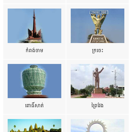
កំពង់ចាម
ក្រចេះ
ពោធិ៍សាត់
ព្រៃវែង