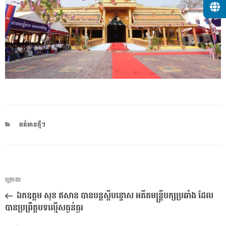
CATEGORIES
ពត៌មានថ្មីៗ
ការ​
អត្ថបទ
ក្រោយ
នាំទិស​
មុន
ឯកឧត្តម សុខ ឥសាន បានបន្តស្តីបន្ទោស អតីតមន្ត្រីបក្សប្រឆាំង ដែល
ប្រកាស
បានប្រព្រឹត្តបទល្មើសធ្ងន់ធ្ងរ