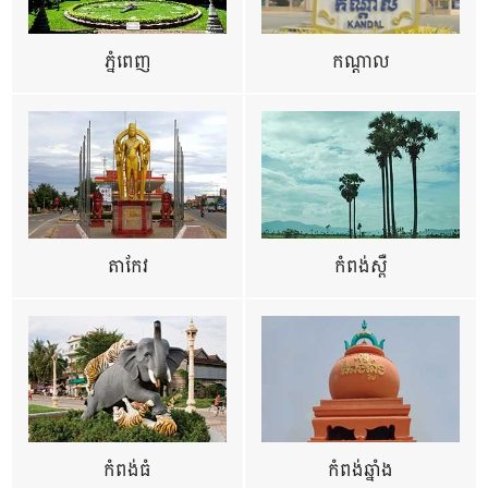
ភ្នំពេញ
កណ្តាល
តាកែវ
កំពង់ស្ពឺ
កំពង់ធំ
កំពង់ឆ្នាំង