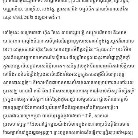
ប្រាស់នៅថ្ងៃនេះរួមមាន៖ ឧបដ្ឋានសាលា
,
ព្រះវិហារទើបជួសជុលរួច
,
ក្លោង
ទ្វារ
,
បណ្ណាល័យ
,
ហោត្រ័យ
,
របងវត្ត
,
ប្រាសាទ និង បន្ទប់ទឹក ដោយចំណាយថវិកា
សរុប ៩១៨
,
២៨២ ដុល្លារអាមេរិក។
នៅថ្ងៃនេះ សម្តេចតេជោ ហ៊ុន សែន នាយករដ្ឋមន្ត្រី សប្បាយរីករាយ និងមាន
មោទនភាពជាខ្លាំងចំពោះ សមិទ្ធផលនៃព្រះពុទ្ធសាសនានៅក្នុងវត្តឈូកវ៉ានាពេល
នេះ។ សម្តេចតេជោ ហ៊ុន សែន បានបញ្ជាក់អំពីប្រវត្តិនៃ
“
វត្តឈូកវ៉ា
”
នេះក៏មិន
ខុសពីបណ្តាវត្តអារាមនានាដទៃទៀតដេរ គឺសុទ្ធតែទទួលរងនូវការបំផ្លាញខ្ទិចខ្ទាំ
ក្នុងរបបប្រល័យពូជសាសន៍ប៉ុលពត។ សមិទ្ធផលក្នុងទីអារាមនេះពិតជាស័ក្តិសម
ទៅនឹងការខិតខំប្រឹងប្រែងរបស់យើងទាំងអស់គ្នាក្នុងការបម្រើវិស័យព្រះពុទ្ធ
សាសនាសព្វថ្ងៃ។ ទីអារាមពិតជាមានសារៈសំខាន់ណាស់សម្រាប់ការគង់នៅរបស់
ព្រះសង្ឈ យាយជី តាជី និងជាពិសេសសម្រាប់ការស្នាក់នៅរបស់សិស្ស និស្សិតក្រី
ក្រក្នុងការបន្តការសិក្សា។ ជាក់ស្តែងដូចជារូប សម្តេចតេជោ ផ្ទាល់ក៏លោកធ្លាប់
បានផ្សារភ្ជាប់ជីវិតកាលពីយុវវ័យទៅនឹងទីវត្តអារាមតាំងពីក្មេងមកម្ល៉េះ។
ព្រះរាជាណាចក្រកម្ពុជា បានអនុវត្តន៍នូវបាវចនា
“
ជាតិ
,
សាសនា
,
ព្រះមហាក្សត្រ
”
ដែលជាផ្នែកមួយយ៉ាងសំខាន់ក្នុងការគោរពប្រតិបត្តិដែលមាន
ចែងច្បាស់នៅក្នុងរដ្ឋធម្មនុញ។ ព្រះពុទ្ធសាសនាតែងតែធ្វើការប្រៀនប្រដៅមនុស្ស