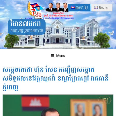
Skip
ភាសាខ្មែរ
English
to
content
វិមាន៧មករា
គណបក្សប្រជាជនកម្ពុជា
Menu
សម្តេចតេជោ ហ៊ុន សែន អញ្ជើញសម្ពោធ
សមិទ្ធផលនៅវត្តឈូកវ៉ា ខណ្ឌព្រែកព្នៅ រាជធានី
ភ្នំពេញ