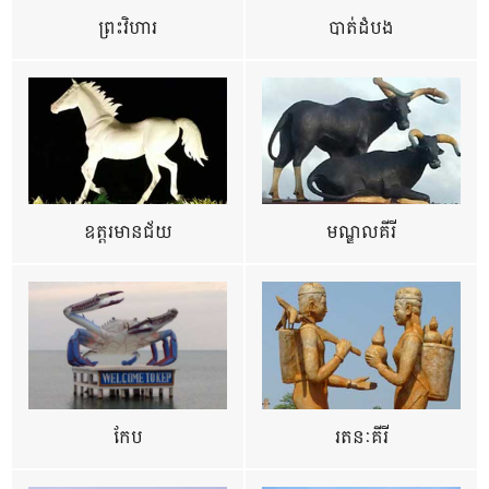
ព្រះវិហារ
បាត់ដំបង
ឧត្ដរមានជ័យ
មណ្ឌលគីរី
កែប
រតនៈគីរី