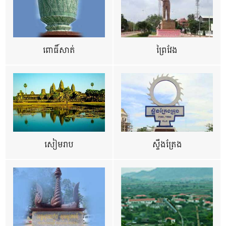
ពោធិ៍សាត់
ព្រៃវែង
សៀមរាប
ស្ទឹងត្រែង