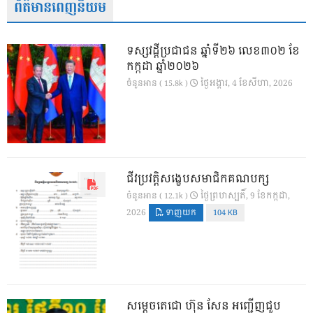
ព័ត៌មានពេញនិយម
ទស្សវដ្តីប្រជាជន ឆ្នាំទី២៦ លេខ៣០២ ខែ
កក្កដា ឆ្នាំ២០២៦
ថ្ងៃ​អង្គារ, 4 ខែ​សីហា, 2026
ចំនួនអាន ( 15.8k )
ជីវប្រវត្តិសង្ខេបសមាជិកគណបក្ស
ថ្ងៃ​ព្រហស្បតិ៍, 9 ខែ​កក្កដា,
ចំនួនអាន ( 12.1k )
2026
ទាញយក
104 KB
សម្តេចតេជោ ហ៊ុន សែន អញ្ជើញជួប