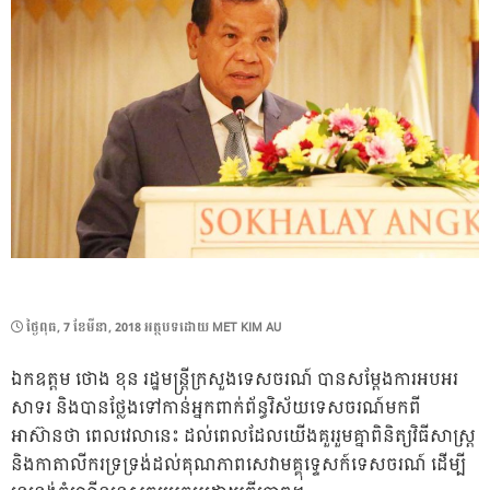
POSTED
ថ្ងៃ​ពុធ, 7 ខែ​មីនា, 2018
អត្ថបទដោយ
MET KIM AU
ON
ឯកឧត្តម ថោង ខុន រដ្ឋមន្ត្រីក្រសួងទេសចរណ៍ បានសម្ដែងការអបអរ
សាទរ និងបានថ្លែងទៅកាន់អ្នកពាក់ព័ន្ធវិស័យទេសចរណ៍មកពី
អាស៊ានថា ពេលវេលានេះ ដល់ពេលដែលយើងគួររួមគ្នាពិនិត្យវិធីសាស្រ្ត
និងកាតាលីករទ្រទ្រង់ដល់គុណភាពសេវាមគ្គុទេ្ទសក៍ទេសចរណ៍ ដើម្បី