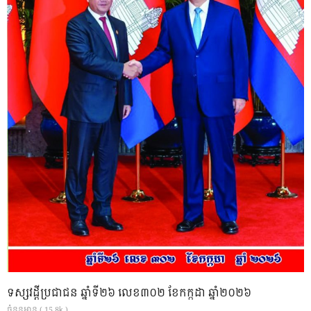
ទស្សវដ្តីប្រជាជន ឆ្នាំទី២៦ លេខ៣០២ ខែកក្កដា ឆ្នាំ២០២៦
ចំនួនអាន ( 15.8k )