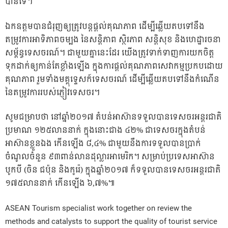
បានទេ។
ឯកឧត្តមបានជំរុញឲ្យត្រូវបន្តផ្តល់គុណភាព ដើម្បីឆ្លើយតបទៅនឹង
តម្រូវការអាទិភាពចម្បង នៃសន្តិភាព ស្ថិរភាព សន្តិសុខ និងហេដ្ឋារចនា
សម្ព័ន្ធទេសចរណ៍។ ជាមួយគ្នានេះដែរ យើងត្រូវទាក់ទាញការយកចិត្ត
ទុកដាក់ឲ្យកាន់តែខ្លាំងឡើង ក្នុងការផ្តល់គុណភាពសេវាកម្មប្រកបដោយ
គុណភាព រួមទាំងមគ្គុទ្ទេសក៍ទេសចរណ៍ ដើម្បីឆ្លើយតបទៅនឹងកំណើន
នៃតម្រូវការរបស់ភ្ញៀវទេសចរ។
សូមជម្រាបថា នៅឆ្នាំ២០១៧ តំបន់អាស៊ានទទួលបានទេសចរអន្តរជាតិ
ប្រមាណ ១២៥លាននាក់ ក្នុងនោះជាង ៤២% ជាទេសចរក្នុងតំបន់
អាស៊ានខ្លួនឯង កើនឡើង ៨,៤% ជាមួយនឹងការទទួលបានប្រាក់
ចំណូលចំនួន ៩៣ពាន់លានដុល្លារអាមេរិក។ សម្រាប់ប្រទេសអាស៊ាន
បូកបី (ចិន ជប៉ុន និងកូរ៉េ) ក្នុងឆ្នាំ២០១៧ ក៏ទទួលបានទេសចរអន្តរជាតិ
១៧៥លាននាក់ កើនឡើង ៦,៧%៕
ASEAN Tourism specialist work together on review the
methods and catalysts to support the quality of tourist service