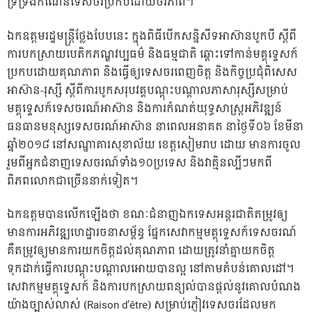
ទ្រទ្រង់កំណើនទេសចរប្រកបដោយចីរភាព។
ឯកឧត្តមរដ្ឋមន្ត្រីថ្លែងបែបនេះ ក្នុងពិធីបើកសន្និសីទអាស៊ានបូកបី ស្តីពី
ការបកស្រាយបេតិកភណ្ឌវប្បធម៌ និងធម្មជាតិ ឆ្ពោះទៅកាន់មគ្គុទ្ទេសក៍
ប្រកបដោយគុណភាព និងធ្វើឲ្យទេសចរពេញចិត្ត និងកិច្ចប្រជុំពិសេស
អាស៊ាន-រុស្សី ស្តីពីការបូកសរុបវគ្គបណ្តុះបណ្តាលភាសារុស្សីសម្រាប់
មគ្គុទ្ទេសក៍ទេសចរណ៍អាស៊ាន និងការកំណត់យុទ្ធសាស្រ្តអភិវឌ្ឍន៍
ធនធានមនុស្សទេសចរណ៍អាស៊ាន នាពេលអនាគត នាថ្ងៃទី០៦ ខែមីនា
ឆ្នាំ២០១៨ នៅសណ្ឋាគារសុខាល័យ ខេត្តសៀមរាប ដោយ មានការចូល
រួមពីអ្នកជំនាញទេសចរណ៍ទាំង១០ប្រទេស និងវាគ្មិនល្បីៗមកពី
ពិភពលោកជាច្រើននាក់ទៀត។
ឯកឧត្តមបានលើកឡើងថា ខណៈជំនាញឯកទេសអន្តរជាតិតម្រូវឲ្យ
មានការអភិវឌ្ឍហេដ្ឋារចនាសម្ព័ន្ធ ផ្នែកសេវាកម្មមគ្គុទេ្ទសក៍ទេសចរណ៍
គឺតម្រូវឲ្យមានការយកចិត្តដល់គុណភាព ដោយត្រូវនាំគ្នាយកចិត្ត
ទុកដាក់ធ្វើការបណ្តុះបណ្តាលអោយបានល្អ នៅតាមតំបន់គោលដៅ។
សេវាកម្មមគ្គុទ្ទេសក៍ និងការបកស្រាយពន្យល់បានផ្តល់នូវគោលបំណង
យ៉ាងច្បាស់លាស់ (Raison d’être) សម្រាប់ភ្ញៀវទេសចរដែលមក