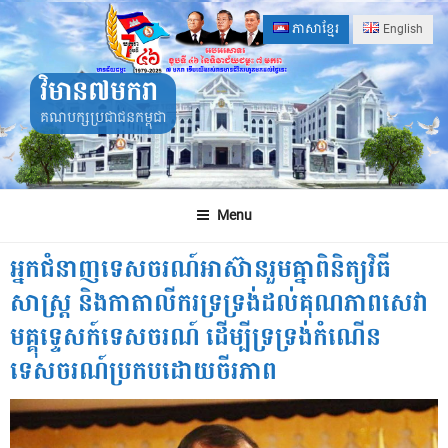
Skip
ភាសាខ្មែរ
English
to
content
វិមាន៧មករា
គណបក្សប្រជាជនកម្ពុជា
Menu
អ្នកជំនាញទេសចរណ៍អាស៊ានរួមគ្នាពិនិត្យវិធី
សាស្រ្ត និងកាតាលីករទ្រទ្រង់ដល់គុណភាពសេវា
មគ្គុទ្ទេសក៍ទេសចរណ៍ ដើម្បីទ្រទ្រង់កំណើន
ទេសចរណ៍ប្រកបដោយចីរភាព