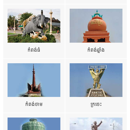
កំពង់ធំ
កំពង់ឆ្នាំង
កំពង់ចាម
ក្រចេះ