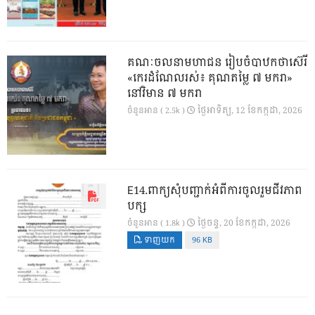
គណៈចលនាមហាជន រៀបចំបាឋកថាស៊េរី
«កេរដំណែលរស់៖ គុណតម្លៃ ៧ មករា»
នៅវិមាន ៧ មករា
ថ្ងៃ​អាទិត្យ, 12 ខែ​កក្កដា, 2026
ចំនួនអាន ( 2.5k )
E14.ពាក្យសុំបញ្ជាក់អំពីការចូលរួមជីវភាព
បក្ស
ថ្ងៃ​ចន្ទ, 20 ខែ​កក្កដា, 2026
ចំនួនអាន ( 1.8k )
ទាញយក
96 KB