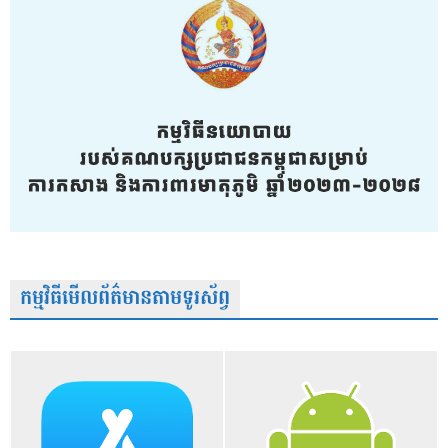
កម្មវិធីមើលព័ត៌មានតាមទូរស័ព្វ