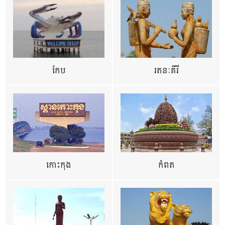
កែប
រតនៈគីរី
កោះកុង
កំពត