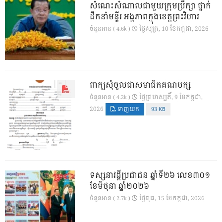
សំណេះសំណាលជាមួយក្រុមប្រឹក្សា ថ្នាក់
ដឹកនាំមន្ទីរ អង្គភាពក្នុងខេត្តព្រះវិហារ
ថ្ងៃ​សុក្រ, 10 ខែ​កក្កដា, 2026
ចំនួនអាន ( 4.6k )
ពាក្យសុំចូលជាសមាជិកគណបក្ស
ថ្ងៃ​ព្រហស្បតិ៍, 9 ខែ​កក្កដា,
ចំនួនអាន ( 4.2k )
2026
ទាញយក
93 KB
ទស្សនាវដ្ដីប្រជាជន ឆ្នាំទី២៦ លេខ៣០១
ខែមិថុនា ឆ្នាំ២០២៦
ថ្ងៃ​ពុធ, 15 ខែ​កក្កដា, 2026
ចំនួនអាន ( 2.7k )