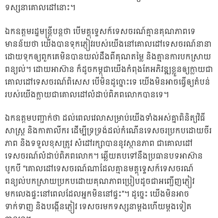
ទស្សនាគោលដៅនោះ។
ឯកឧត្តមរដ្ឋមន្ត្រីបន្តថា បើមគ្គុទ្ទេសក៍ទេសចរណ៍គ្មានគុណភាពទេ
មានន័យថា យើងបានទុកភ្ញៀវរបស់យើងនៅគោលដៅទេសចរណ៍នានា
ដោយទុកឲ្យពួកគេមិនបានយល់ដឹងពីគុណតម្លៃ និងគ្មានការបកស្រាយ
ពន្យល់។ ដោយអាស៊ាន ក៏ដូចកម្ពុជាយើងកំពុងតែអភិវឌ្ឍខ្លួនឲ្យក្លាយជា
គោលដៅទេសចរណ៍ពិសេស បើមិនដូច្នោះទេ យើងមិនអាចធ្វើឲ្យតំបន់
របស់យើងក្លាយជាគោលដៅលំដាប់ពិភពលោកបានទេ។
ឯកឧត្តមបញ្ជាក់ថា ដល់ពេលវេលាសម្រាប់យើងទាំងអស់គ្នាពិនិត្យវិធី
សាស្រ្ត និងកាតាលីករ ដើម្បីទ្រទ្រង់ដល់កំណើនទេសចរប្រកបដោយចីរ
ភាព និងទទួលខុសត្រូវ សំដៅរក្សាបាននូវស្ថានភាព ជាគោលដៅ
ទេសចរណ៍លំដាប់ពិភពលោក។ ឆ្លើយតបទៅនឹងប្រធានបទអាស៊ាន
បូកបី “គោលដៅទេសចរណ៍ណាដែលគ្មានមគ្គុទ្ទេសក៍ទេសចរណ៍
ពន្យល់បកស្រាយប្រកបដោយគុណភាពប្រៀបដូចជាអញ្ជើញភ្ញៀវ
មកលេងផ្ទះនៅពេលដែលអ្នកមិននៅផ្ទះ”។ ដូច្នេះ យើងមិនអាច
ទាក់ទាញ និងបង្កើនភ្ញៀវ ទេសចរមកទស្សនាម្តងហើយម្តងទៀត