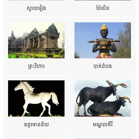
ស្វាយរៀង
ប៉ៃលិន
ព្រះវិហារ
បាត់ដំបង
ឧត្ដរមានជ័យ
មណ្ឌលគីរី