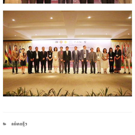
CATEGORIES
ពត៌មានថ្មីៗ