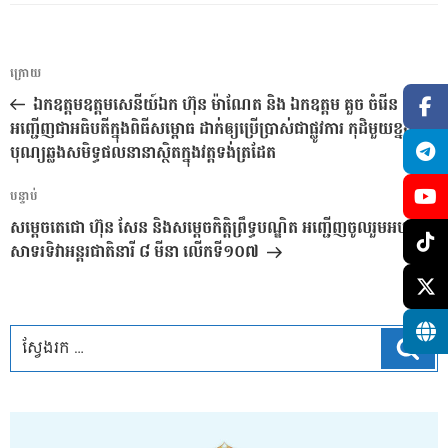
ការ​
អត្ថបទ
ក្រោយ
នាំទិស​
មុន
ឯកឧត្តមឧត្តមសេនីយ៍ឯក ហ៊ុន ម៉ាណែត និង ឯកឧត្តម គួច ចំរើន
ប្រកាស
អញ្ជើញជាអធិបតីក្នុងពិធីសម្ពោធ ដាក់ឲ្យប្រើប្រាស់ជាផ្លូវការ កុដិមួយខ្នង និង
បុណ្យឆ្លងសមិទ្ធផលនានាស្ថិតក្នុងវត្តទង់ត្រដែត
អត្ថបទ
បន្ទាប់
បន្ទាប់
សម្តេចតេជោ ហ៊ុន សែន និងសម្តេចកិត្តិព្រឹទ្ធបណ្ឌិត អញ្ជើញចូលរួមអបអរ
សាទរទិវាអន្តរជាតិនារី ៨ មីនា លើកទី១០៧
ស្វែ