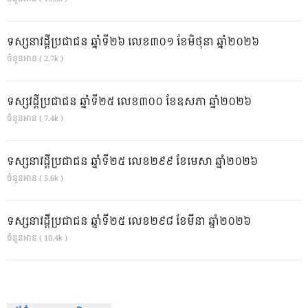
ទស្សនាវដ្ដីប្រជាជន ឆ្នាំទី២៦ លេខ៣០១ ខែមិថុនា ឆ្នាំ២០២៦
ចំនួនអាន ( 2.7k )
ទស្សវដ្តីប្រជាជន ឆ្នាំទី២៥ លេខ៣០០ ខែឧសភា ឆ្នាំ២០២៦
ចំនួនអាន ( 7.4k )
ទស្សនាវដ្ដីប្រជាជន ឆ្នាំទី២៥ លេខ២៩៩ ខែមេសា ឆ្នាំ២០២៦
ចំនួនអាន ( 5.6k )
ទស្សនាវដ្ដីប្រជាជន ឆ្នាំទី២៥ លេខ២៩៨ ខែមីនា ឆ្នាំ២០២៦
ចំនួនអាន ( 10.4k )