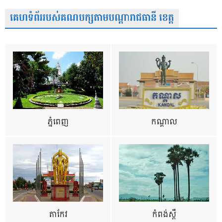
គេហទំព័ររបស់គណបក្សតាមបណ្តារាជធានី ខេត្ត
ភ្នំពេញ
កណ្តាល
តាកែវ
កំពង់ស្ពឺ