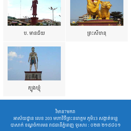
ប. មានជ័យ
ព្រះសីហនុ
ត្បូងឃ្មុំ
វិមាន7មករា
អាស័យដ្ឋាន លេខ 203 មហាវិថីព្រះនរោត្តម ភូមិ13 សង្កាត់ទន្លេ
បាសាក់ ខណ្ឌចំការមន រាជធានីភ្នំពេញ ទូរសារ : ០២៣ ២១៥៨០១