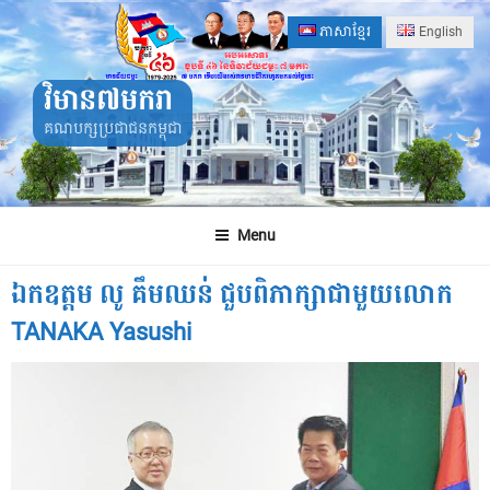
Skip
ភាសាខ្មែរ
English
to
content
វិមាន៧មករា
គណបក្សប្រជាជនកម្ពុជា
Menu
ឯកឧត្តម លូ គឹមឈន់ ជួបពិភាក្សាជាមួយលោក
TANAKA Yasushi