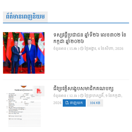
ព័ត៌មានពេញនិយម
ទស្សវដ្តីប្រជាជន ឆ្នាំទី២៦ លេខ៣០២ ខែ
កក្កដា ឆ្នាំ២០២៦
ថ្ងៃ​អង្គារ, 4 ខែ​សីហា, 2026
ចំនួនអាន ( 15.8k )
ជីវប្រវត្តិសង្ខេបសមាជិកគណបក្ស
ថ្ងៃ​ព្រហស្បតិ៍, 9 ខែ​កក្កដា,
ចំនួនអាន ( 12.1k )
2026
ទាញយក
104 KB