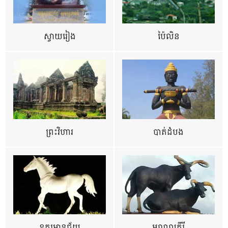
ស្វាយរៀង
ប៉ៃលិន
ព្រះវិហារ
បាត់ដំបង
ឧត្ដរមានជ័យ
មណ្ឌលគីរី