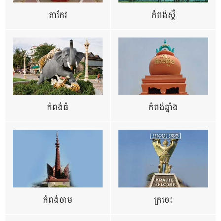
តាកែវ
កំពង់ស្ពឺ
កំពង់ធំ
កំពង់ឆ្នាំង
កំពង់ចាម
ក្រចេះ