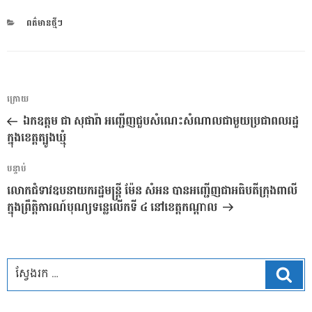
CATEGORIES
ពត៌មានថ្មីៗ
ការ​
អត្ថបទ
ក្រោយ
នាំទិស​
មុន
ឯកឧត្តម ជា សុផារ៉ា អញ្ជើញជួបសំណេះសំណាលជាមួយប្រជាពលរដ្ឋ
ប្រកាស
ក្នុងខេត្តត្បូងឃ្មុំ
អត្ថបទ
បន្ទាប់
បន្ទាប់
លោកជំទាវឧបនាយករដ្ឋមន្ត្រី ម៉ែន សំអន បានអញ្ជើញជាអធិបតីក្រុងពាលី
ក្នុងព្រឹត្តិការណ៍បុណ្យទន្លេលើកទី ៤ នៅខេត្តកណ្តាល
ស្វែ