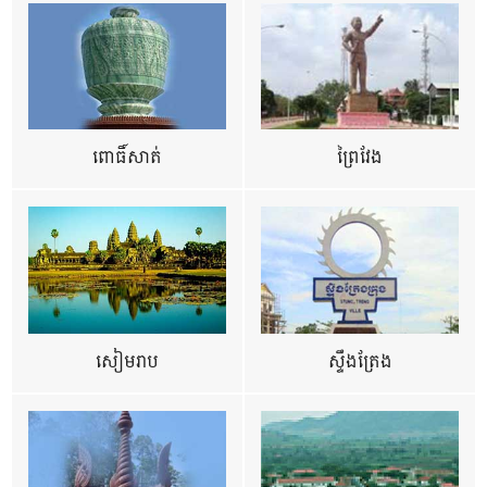
ពោធិ៍សាត់
ព្រៃវែង
សៀមរាប
ស្ទឹងត្រែង