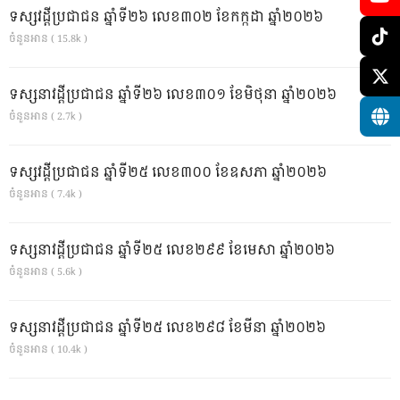
ទស្សវដ្តីប្រជាជន ឆ្នាំទី២៦ លេខ៣០២ ខែកក្កដា ឆ្នាំ២០២៦
ចំនួនអាន ( 15.8k )
ទស្សនាវដ្ដីប្រជាជន ឆ្នាំទី២៦ លេខ៣០១ ខែមិថុនា ឆ្នាំ២០២៦
ចំនួនអាន ( 2.7k )
ទស្សវដ្តីប្រជាជន ឆ្នាំទី២៥ លេខ៣០០ ខែឧសភា ឆ្នាំ២០២៦
ចំនួនអាន ( 7.4k )
ទស្សនាវដ្ដីប្រជាជន ឆ្នាំទី២៥ លេខ២៩៩ ខែមេសា ឆ្នាំ២០២៦
ចំនួនអាន ( 5.6k )
ទស្សនាវដ្ដីប្រជាជន ឆ្នាំទី២៥ លេខ២៩៨ ខែមីនា ឆ្នាំ២០២៦
ចំនួនអាន ( 10.4k )