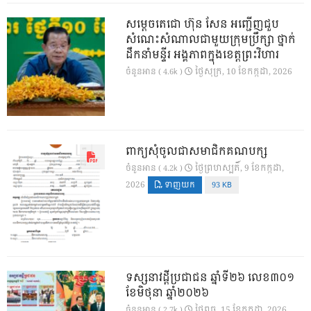
សម្តេចតេជោ ហ៊ុន សែន អញ្ជើញជួប
សំណេះសំណាលជាមួយក្រុមប្រឹក្សា ថ្នាក់
ដឹកនាំមន្ទីរ អង្គភាពក្នុងខេត្តព្រះវិហារ
ថ្ងៃ​សុក្រ, 10 ខែ​កក្កដា, 2026
ចំនួនអាន ( 4.6k )
ពាក្យសុំចូលជាសមាជិកគណបក្ស
ថ្ងៃ​ព្រហស្បតិ៍, 9 ខែ​កក្កដា,
ចំនួនអាន ( 4.2k )
2026
ទាញយក
93 KB
ទស្សនាវដ្ដីប្រជាជន ឆ្នាំទី២៦ លេខ៣០១
ខែមិថុនា ឆ្នាំ២០២៦
ថ្ងៃ​ពុធ, 15 ខែ​កក្កដា, 2026
ចំនួនអាន ( 2.7k )