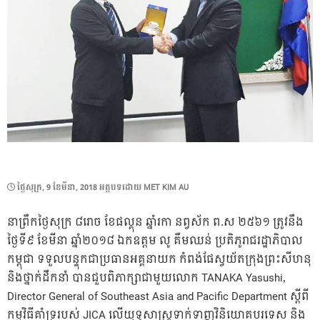
POSTED
ថ្ងៃ​សុក្រ, 9 ខែ​មីនា, 2018
អត្ថបទដោយ
MET KIM AU
ON
នាព្រឹកថ្ងៃសុក្រ ៨រោច ខែផល្គុន ឆ្នាំរកា នព្វស័ក ព.ស ២៥៦១ ត្រូវនឹង
ថ្ងៃទី៩ ខែមីនា ឆ្នាំ២០១៨ ឯកឧត្តម លូ គឹមឈន់ ប្រតិភូ​រាជរដ្ឋាភិបាល​
កម្ពុជា ទទួលបន្ទុក​ជា​ប្រធាន​អគ្គនាយក កំពង់ផែ​ស្វយ័ត​ក្រុងព្រះសីហនុ
និង​ថ្នាក់ដឹកនាំ បានជួបពិភាក្សាជាមួយលោក TANAKA Yasushi,
Director General of Southeast Asia and Pacific Department ស្ដីពី
កម្មវិធីគាំទ្ររបស់ JICA លើយុទ្ធសាស្ត្រទាក់ទាញវិនិយោគបរទេស និង