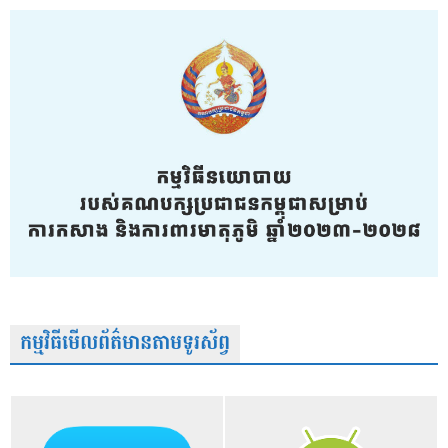
កម្មវិធីមើលព័ត៌មានតាមទូរស័ព្វ