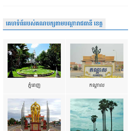
គេហទំព័ររបស់គណបក្សតាមបណ្តារាជធានី ខេត្ត
ភ្នំពេញ
កណ្តាល