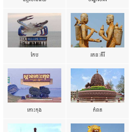
កែប
រតនៈគីរី
កោះកុង
កំពត