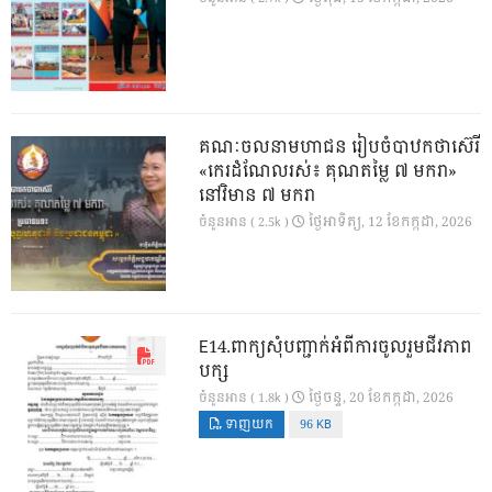
គណៈចលនាមហាជន រៀបចំបាឋកថាស៊េរី
«កេរដំណែលរស់៖ គុណតម្លៃ ៧ មករា»
នៅវិមាន ៧ មករា
ថ្ងៃ​អាទិត្យ, 12 ខែ​កក្កដា, 2026
ចំនួនអាន ( 2.5k )
E14.ពាក្យសុំបញ្ជាក់អំពីការចូលរួមជីវភាព
បក្ស
ថ្ងៃ​ចន្ទ, 20 ខែ​កក្កដា, 2026
ចំនួនអាន ( 1.8k )
ទាញយក
96 KB