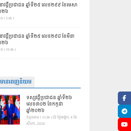
នាវដ្ដីប្រជាជន ឆ្នាំទី២៥ លេខ២៩៩ ខែមេសា
ំ២០២៦
ន ( 5.6k )
នាវដ្ដីប្រជាជន ឆ្នាំទី២៥ លេខ២៩៨ ខែមីនា
ំ២០២៦
ាន ( 10.4k )
ត៌មានពេញនិយម
ទស្សវដ្តីប្រជាជន ឆ្នាំទី២៦
លេខ៣០២ ខែកក្កដា
ឆ្នាំ២០២៦
ថ្ងៃ​អង្គារ, 4 ខែ​
ចំនួនអាន ( 15.8k )
សីហា, 2026