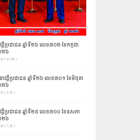
វដ្តីប្រជាជន ឆ្នាំទី២៦ លេខ៣០២ ខែកក្កដា
ំ២០២៦
ាន ( 15.8k )
នាវដ្ដីប្រជាជន ឆ្នាំទី២៦ លេខ៣០១ ខែមិថុនា
ំ២០២៦
ន ( 2.7k )
វដ្តីប្រជាជន ឆ្នាំទី២៥ លេខ៣០០ ខែឧសភា
ំ២០២៦
ន ( 7.3k )