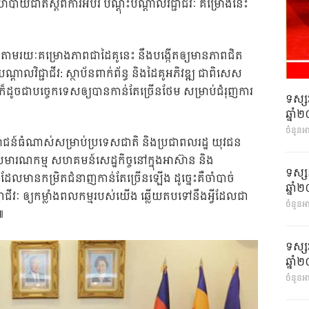
បាយជាតិស្តីពីការអប់រំ បណ្តុះបណ្តាលវិជ្ជាជីវៈ គម្រោងនេះ
ា តាមរយៈគម្រោងភាពជាដៃគូនេះ នឹងបង្កើតឲ្យមានភាពជិត
ណ្តាលវិជ្ជាជីវ: ស្ថាប័នពាក់ព័ន្ធ និងដៃគូអភិវឌ្ឍ ជាពិសេស
៏ដូចជាបច្ចេកទេសឲ្យបានកាន់តែច្រើនថែម សម្រាប់ជំរុញការ
ទស្ស
ឆ្នា
ចំនួនអ
ោជន៍ធំណាស់សម្រាប់ប្រទេសជាតិ និងប្រជាពលរដ្ឋ យុវជន
មារណកម្ម សហគមន៍សេដ្ឋកិច្ចនៅក្នុងអាស៊ាន និង
ទស្ស
មដែលមានកម្រិតជំនាញកាន់តែច្រើនឡើង ដូច្នេះគឺចាំបាច់
ឆ្នា
ាជីវៈ ឲ្យកម្លាំងពលកម្មរបស់យើង ឆ្លើយតបទៅនឹងអ្វីដែលជា
ចំនួនអា
៕
ទស្ស
ឆ្នា
ចំនួនអា