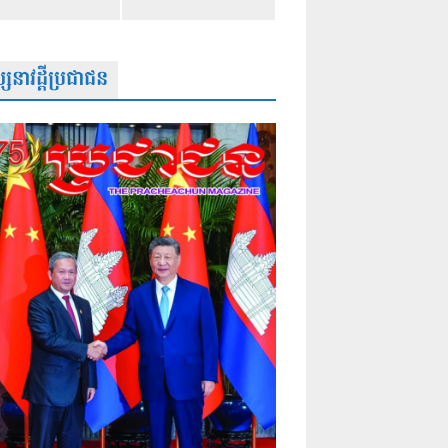
សនាវដ្តីប្រជាជន