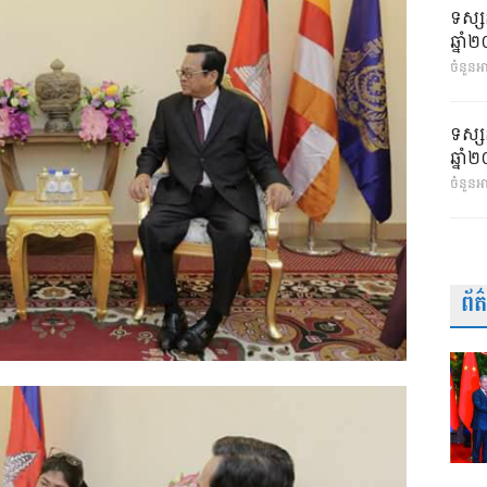
ទស្ស
ឆ្នា
ចំនួនអា
ទស្ស
ឆ្នា
ចំនួនអ
ព័