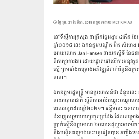
POSTED
ថ្ងៃ​ពុធ, 21 ខែ​មីនា, 2018
អត្ថបទដោយ
MET KIM AU
ON
នៅទីស្តីការក្រសួង នាព្រឹកថ្ងៃអង្គារ ៤កើត ខែ
ឆ្នាំ២០១៨ នេះ ឯកឧត្តមបណ្ឌិត អ៊ិត សំហេង រដ្
អោយលោក Jan Hansen នាយកស្តីទី នៃធនាគារអ
ពិភាក្សាការងារ ដោយផ្តោតទៅលើការអនុវត្
ស្នើ ព្រមទាំងគម្រោងអភិវឌ្ឍន៍ពាក់ព័ន្ធនឹង
នានា។
ឯកឧត្តមរដ្ឋមន្ត្រី មានប្រសាសន៍ថា ជំនួបនេះ
នយោបាយជាតិ ស្តីពីការអប់រំបណ្តុះបណ្តា
ពេលរហូតដល់ឆ្នាំ២០២១។ ទន្ទឹមនេះ ធនាគារ
ជំនាញសម្រាប់ការប្រកួតប្រជែង ដែលគម្រោងន
ប្រាក់ស្មើនឹងប្រមាណ ៦០លានដុល្លារអាមេរិក
នឹងបង្កើនគម្រោងនេះបន្តទៀតបាន អញ្ចឹងទេស