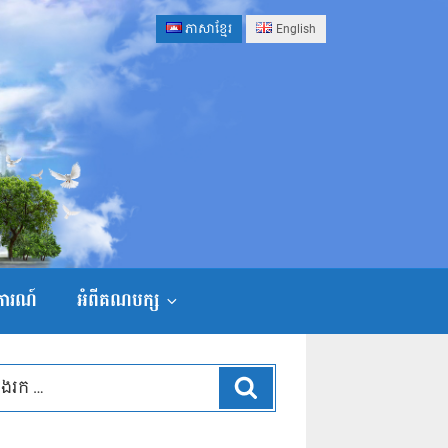
ភាសាខ្មែរ
English
ងការណ៍
អំពីគណបក្ស
ស្វែងរក