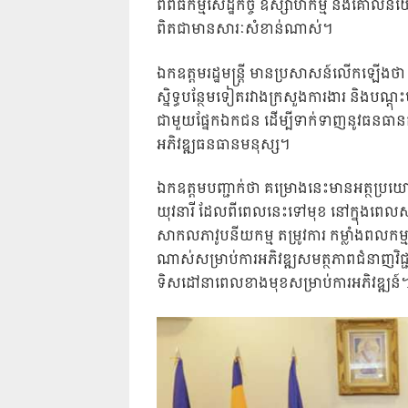
ពិពិធកម្មសេដ្ឋកិច្ច ឧស្សាហកម្ម និងគោលនយោ
ពិតជាមានសារៈសំខាន់ណាស់។
ឯកឧត្តមរដ្ឋមន្ត្រី មានប្រសាសន៍លើកឡើងថ
ស្និទ្ធបន្ថែមទៀតរវាងក្រសួងការងារ និងបណ្តុះប
ជាមួយផ្នែកឯកជន ដើម្បីទាក់ទាញនូវធនធានក
អភិវឌ្ឍធនធានមនុស្ស។
ឯកឧត្តមបញ្ជាក់ថា គម្រោងនេះមានអត្ថប្រយ
យុវនារី ដែលពីពេលនេះទៅមុខ នៅក្នុងពេលស
សាកលភាវូបនីយកម្ម តម្រូវការ កម្លាំងពលកម្
ណាស់សម្រាប់ការអភិវឌ្ឍសមត្ថភាពជំនាញវិជ្ជ
ទិសដៅនាពេលខាងមុខសម្រាប់ការអភិវឌ្ឍន៍