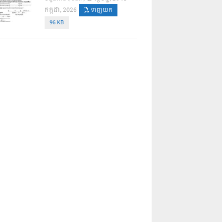
កក្កដា, 2026
ទាញយក
96 KB