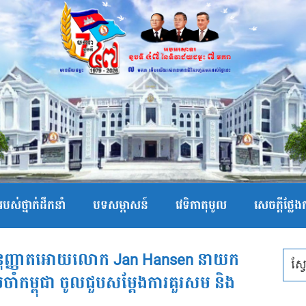
បស់ថ្នាក់ដឹកនាំ
បទសម្ភាសន៍
វេទិកាតុមូល
សេចក្ដីថ្លែ
 អនុញ្ញាតអោយលោក Jan Hansen នាយក
ប្រចាំកម្ពុជា ចូលជួបសម្តែងការគួរសម និង