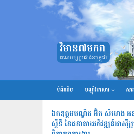
Skip
to
content
វិមាន៧មករា
គណបក្សប្រជាជនកម្ពុជា
ទំព័រដើម
បណ្តុំឯកសារ
សាររ
ឯកឧត្តមបណ្ឌិត អ៊ិត សំហេង
ស្តីទី នៃធនាគារអភិវឌ្ឍន៍អាស៉ី