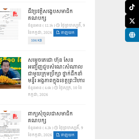
ជីវប្រវត្តិសង្ខេបសមាជិក
គណបក្ស
ថ្ងៃ​ព្រហស្បតិ៍, 9
ចំនួនអាន ( 12.1k )
ខែ​កក្កដា, 2026
ទាញយក
104 KB
សម្តេចតេជោ ហ៊ុន សែន
អញ្ជើញជួបសំណេះសំណាល
ជាមួយក្រុមប្រឹក្សា ថ្នាក់ដឹកនាំ
មន្ទីរ អង្គភាពក្នុងខេត្តព្រះវិហារ
ថ្ងៃ​សុក្រ, 10 ខែ​
ចំនួនអាន ( 4.6k )
កក្កដា, 2026
ពាក្យសុំចូលជាសមាជិក
គណបក្ស
ថ្ងៃ​ព្រហស្បតិ៍, 9
ចំនួនអាន ( 4.2k )
ខែ​កក្កដា, 2026
ទាញយក