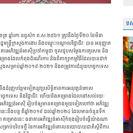
ទស្
ចេត្រ ឆ្នាំរកា នព្វស័ក ព.ស.២៥៦១ ត្រូវនឹងថ្ងៃទី២០ ខែមីនា
ឋមន្ត្រីក្រសួងការងារ និងបណ្តុះបណ្តាលវិជ្ជាជីវៈ បាន អនុញ្ញាត
ភិវឌ្ឍន៍អាស៉ីប្រចាំកម្ពុជា ចូលជួបសម្តែងការគួរសម និង
តគម្រោងដែលកំពុងដំណ
ើរការ និងពិភាក្សាកម្មវិធីដែលបានដាក់
ក្រសួងសម្រាប់ឆ្នាំ២០១៩-២០២១ និងតម្រូវការជំនួយបច្ចេកទេស
 នឹងជំរុញបន្ថែមទៀតនូវប្រសិទ្ធិភាពការអនុវត្តន៍គោល
លបច្ចេកទេស និងវិជ្ជាជីវៈ ហើយនិងគម្រោងដែលនៅសល់រយៈ
អភិវឌ្ឍន៍អាស៊ី រៀបចំឲ្យមានគម្រោងមួយទៀតហៅថា អភិវឌ្ឍ
េះនឹងបន្ត ពីឆ្នាំ២០១៩ ដល់ឆ្នាំ២០២៤ ដែលមានចំនួនទឹក
។ គម្រោងនេះ ធនាគារអភិវឌ្ឍន៍អាស៊ីកំពុងរៀបចំធ្វើយ៉ាងណា
ម្រាប់បរិបទថ្មី នៃការអភិវឌ្ឍន៍គោលនយោបាយជាតិស្តីពីការ