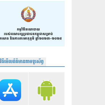
មវិធីមើលព័ត៌មានតាមទូរស័ព្វ