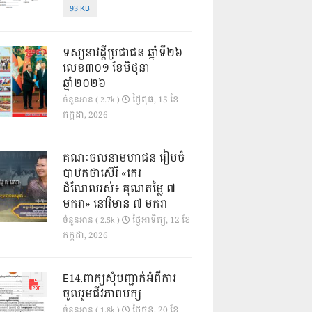
93 KB
ទស្សនាវដ្ដីប្រជាជន ឆ្នាំទី២៦
លេខ៣០១ ខែមិថុនា
ឆ្នាំ២០២៦
ថ្ងៃ​ពុធ, 15 ខែ​
ចំនួនអាន ( 2.7k )
កក្កដា, 2026
គណៈចលនាមហាជន រៀបចំ
បាឋកថាស៊េរី «កេរ
ដំណែលរស់៖ គុណតម្លៃ ៧
មករា» នៅវិមាន ៧ មករា
ថ្ងៃ​អាទិត្យ, 12 ខែ​
ចំនួនអាន ( 2.5k )
កក្កដា, 2026
E14.ពាក្យសុំបញ្ជាក់អំពីការ
ចូលរួមជីវភាពបក្ស
ថ្ងៃ​ចន្ទ, 20 ខែ​
ចំនួនអាន ( 1.8k )