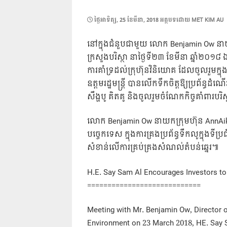
POSTED
ថ្ងៃ​អាទិត្យ, 25 ខែ​មីនា, 2018
អត្ថបទដោយ
MET KIM AU
ON
នៅក្នុងជំនួបជាមួយ លោក Benjamin Ow នាយកក
ក្រសួងបរិស្ថា នាថ្ងៃទី២៣ ខែមីនា ឆ្នាំ២០១៨ 
ការគាំទ្រដល់ក្រុហ៊ុនវិនិយោគ ដែលចូលរួមក្នុ
ឧត្តមរដ្ឋមន្រ្តី បានលើកទឹកចិត្តឱ្យប្រព័ន្ធដ
សឹង្ហបូ គិតគូ និងចូលរួមចំណែកកិច្ចគាំពារប
លោក Benjamin Ow នាយកក្រុមហ៊ុន AnnAik Lim
បច្ចេកទេស ក្នុងការគ្រងប្រព័ន្ធទឹកលូក្នុងទ
សំខាន់លើការគ្រប់គ្រងសំណល់តំបន់ឆ្នេរ៕
H.E. Say Sam Al Encourages Investors t
============================
Meeting with Mr. Benjamin Ow, Director 
Environment on 23 March 2018, HE. Say S