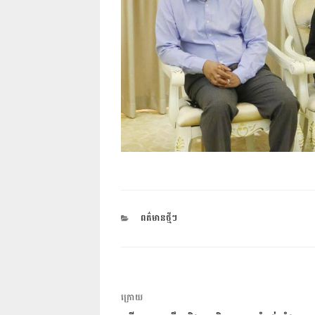
CATEGORIES
ពត៌មានថ្មីៗ
ការ​
អត្ថបទ
ក្រោយ