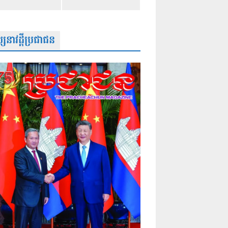
សនាវដ្តីប្រជាជន