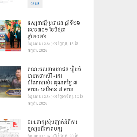
93 KB
ទស្សនាវដ្ដីប្រជាជន ឆ្នាំទី២៦
លេខ៣០១ ខែមិថុនា
ឆ្នាំ២០២៦
ថ្ងៃ​ពុធ, 15 ខែ​
ចំនួនអាន ( 2.8k )
កក្កដា, 2026
គណៈចលនាមហាជន រៀបចំ
បាឋកថាស៊េរី «កេរ
ដំណែលរស់៖ គុណតម្លៃ ៧
មករា» នៅវិមាន ៧ មករា
ថ្ងៃ​អាទិត្យ, 12 ខែ​
ចំនួនអាន ( 2.5k )
កក្កដា, 2026
E14.ពាក្យសុំបញ្ជាក់អំពីការ
ចូលរួមជីវភាពបក្ស
ថ្ងៃ​ចន្ទ, 20 ខែ​
ចំនួនអាន ( 1.8k )