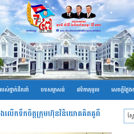
បស់ថ្នាក់ដឹកនាំ
បទសម្ភាសន៍
វេទិកាតុមូល
សេចក្ដីថ្លែ
លើកទឹកចិត្តក្រុមហ៊ុនវិនិយោគគិតគូពី