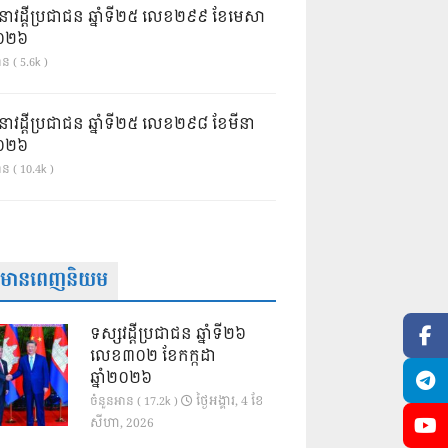
នាវដ្ដីប្រជាជន ឆ្នាំទី២៥ លេខ២៩៩ ខែមេសា
ំ២០២៦
ន ( 5.6k )
នាវដ្ដីប្រជាជន ឆ្នាំទី២៥ លេខ២៩៨ ខែមីនា
ំ២០២៦
ាន ( 10.4k )
ត៌មានពេញនិយម
ទស្សវដ្តីប្រជាជន ឆ្នាំទី២៦
លេខ៣០២ ខែកក្កដា
ឆ្នាំ២០២៦
ថ្ងៃ​អង្គារ, 4 ខែ​
ចំនួនអាន ( 17.2k )
សីហា, 2026