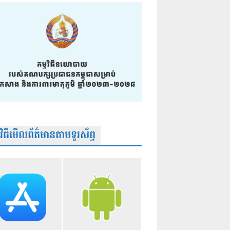
មវិធីមើលព័ត៌មានតាមទូរស័ព្វ