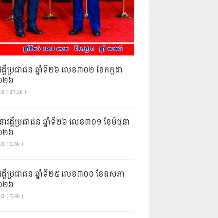
វដ្តីប្រជាជន ឆ្នាំទី២៦ លេខ៣០២ ខែកក្កដា
ំ២០២៦
ាន ( 17.2k )
នាវដ្ដីប្រជាជន ឆ្នាំទី២៦ លេខ៣០១ ខែមិថុនា
ំ២០២៦
ន ( 2.8k )
វដ្តីប្រជាជន ឆ្នាំទី២៥ លេខ៣០០ ខែឧសភា
ំ២០២៦
ន ( 7.4k )