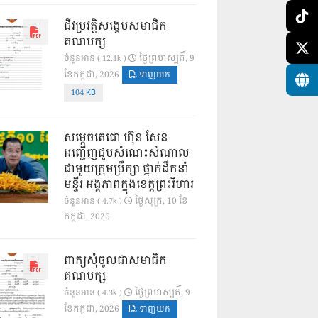
ជីវប្រវត្តិសង្ខេបសមាជិក
គណបក្ស
ថ្ងៃ​ព្រហស្បតិ៍, 9
ចំនួនអាន ( 12.1k )
ខែ​កក្កដា, 2026
ទាញយក
104 KB
សម្តេចតេជោ ហ៊ុន សែន
អញ្ជើញជួបសំណេះសំណាល
ជាមួយក្រុមប្រឹក្សា ថ្នាក់ដឹកនាំ
មន្ទីរ អង្គភាពក្នុងខេត្តព្រះវិហារ
ថ្ងៃ​សុក្រ, 10 ខែ​
ចំនួនអាន ( 4.7k )
កក្កដា, 2026
ពាក្យសុំចូលជាសមាជិក
គណបក្ស
ថ្ងៃ​ព្រហស្បតិ៍, 9
ចំនួនអាន ( 4.3k )
ខែ​កក្កដា, 2026
ទាញយក