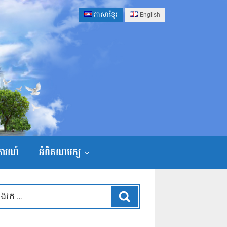
ភាសាខ្មែរ
English
ងការណ៍
អំពីគណបក្ស
ស្វែងរក