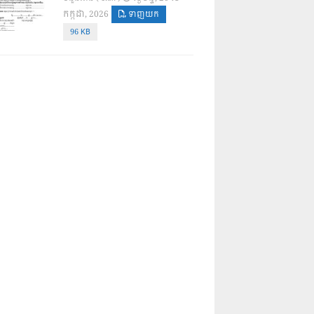
កក្កដា, 2026
ទាញយក
96 KB