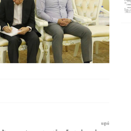
អត្ថបទ
បន្ទាប់