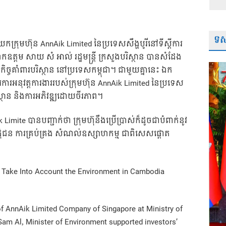
ទស្
្រុមហ៊ុន AnnAik Limited នៃប្រទេសសឹង្ហបូរីនៅទីស្តីការ
ឯកឧត្តម សាយ សំ អាល់ រដ្ឋមន្រ្តី ក្រសួងបរិស្ថាន បានសំដែង
ងកិច្ចគាំពារបរិស្ថាន នៅប្រទេសកម្ពុជា។ ជាមួយគ្នានេះ ឯក
ំណើរការអនុវត្តការងាររបស់ក្រុមហ៊ុន AnnAik Limited នៃប្រទ
េស
រិស្ថាន និងការអភិវឌ្ឍដោយចីរភាព។
ite បានបញ្ជាក់ថា ក្រុមហ៊ុនឹងប្រើប្រាស់ក៏ដូចជាបំពាក់នូវ
ីប្រជុំជន ការគ្រប់គ្រង សំណល់ឧស្សាហកម្ម ជាពិសេសផ្តោត
o Take Into Account the Environment in Cambodia
of AnnAik Limited Company of Singapore at Ministry of
am Al, Minister of Environment supported investors’