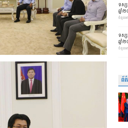
ទស្ស
ឆ្នា
ចំនួនអា
ទស្ស
ឆ្នា
ចំនួនអ
ព័