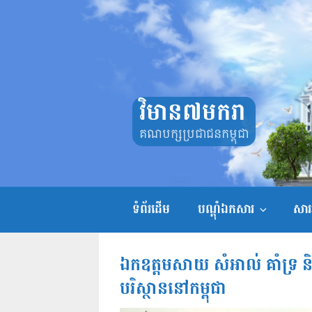
Skip
to
content
វិមាន៧មករា
គណបក្សប្រជាជនកម្ពុជា
ទំព័រដើម
បណ្តុំឯកសារ
សាររ
ឯកឧត្តមសាយ សំអាល់ គាំទ្រ និង
បរិស្ថាននៅកម្ពុជា