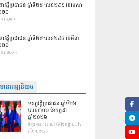
នាវដ្ដីប្រជាជន ឆ្នាំទី២៥ លេខ២៩៩ ខែមេសា
ំ២០២៦
ន ( 5.6k )
នាវដ្ដីប្រជាជន ឆ្នាំទី២៥ លេខ២៩៨ ខែមីនា
ំ២០២៦
ាន ( 10.4k )
ត៌មានពេញនិយម
ទស្សវដ្តីប្រជាជន ឆ្នាំទី២៦
លេខ៣០២ ខែកក្កដា
ឆ្នាំ២០២៦
ថ្ងៃ​អង្គារ, 4 ខែ​
ចំនួនអាន ( 15.9k )
សីហា, 2026