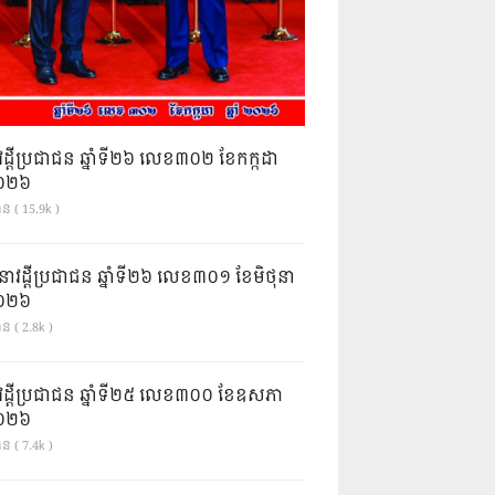
វដ្តីប្រជាជន ឆ្នាំទី២៦ លេខ៣០២ ខែកក្កដា
ំ២០២៦
ាន ( 15.9k )
នាវដ្ដីប្រជាជន ឆ្នាំទី២៦ លេខ៣០១ ខែមិថុនា
ំ២០២៦
ន ( 2.8k )
វដ្តីប្រជាជន ឆ្នាំទី២៥ លេខ៣០០ ខែឧសភា
ំ២០២៦
ន ( 7.4k )