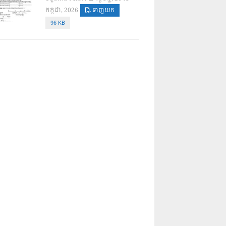
កក្កដា, 2026
ទាញយក
96 KB