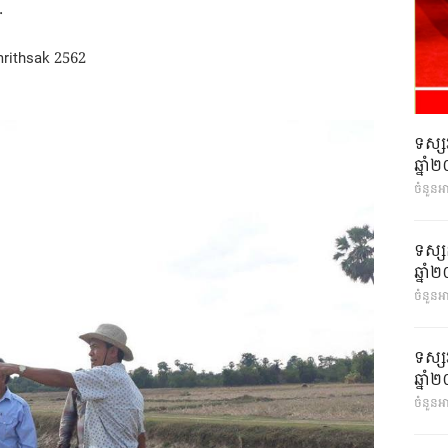
.
mrithsak 2562
ទស្ស
ឆ្នា
ចំនួនអ
ទស្ស
ឆ្នា
ចំនួនអា
ទស្ស
ឆ្នា
ចំនួនអា