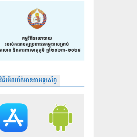
មវិធីមើលព័ត៌មានតាមទូរស័ព្វ