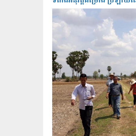
ទីតាំងអនុវត្តគម្រោង ប្រឡាយជើ