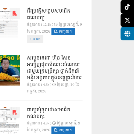
ជីវប្រវត្តិសង្ខេបសមាជិក
គណបក្ស
ថ្ងៃ​ព្រហស្បតិ៍, 9
ចំនួនអាន ( 12.1k )
ខែ​កក្កដា, 2026
ទាញយក
104 KB
សម្តេចតេជោ ហ៊ុន សែន
អញ្ជើញជួបសំណេះសំណាល
ជាមួយក្រុមប្រឹក្សា ថ្នាក់ដឹកនាំ
មន្ទីរ អង្គភាពក្នុងខេត្តព្រះវិហារ
ថ្ងៃ​សុក្រ, 10 ខែ​
ចំនួនអាន ( 4.6k )
កក្កដា, 2026
ពាក្យសុំចូលជាសមាជិក
គណបក្ស
ថ្ងៃ​ព្រហស្បតិ៍, 9
ចំនួនអាន ( 4.3k )
ខែ​កក្កដា, 2026
ទាញយក