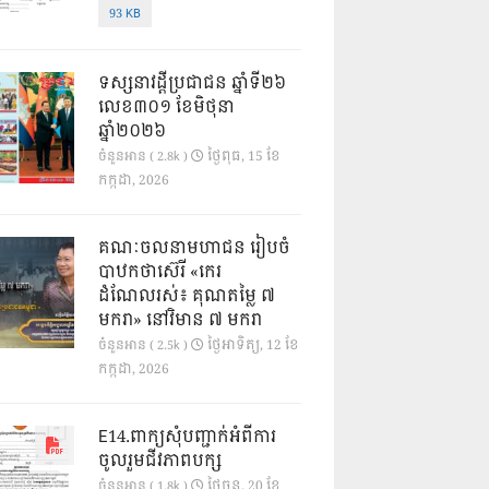
93 KB
ទស្សនាវដ្ដីប្រជាជន ឆ្នាំទី២៦
លេខ៣០១ ខែមិថុនា
ឆ្នាំ២០២៦
ថ្ងៃ​ពុធ, 15 ខែ​
ចំនួនអាន ( 2.8k )
កក្កដា, 2026
គណៈចលនាមហាជន រៀបចំ
បាឋកថាស៊េរី «កេរ
ដំណែលរស់៖ គុណតម្លៃ ៧
មករា» នៅវិមាន ៧ មករា
ថ្ងៃ​អាទិត្យ, 12 ខែ​
ចំនួនអាន ( 2.5k )
កក្កដា, 2026
E14.ពាក្យសុំបញ្ជាក់អំពីការ
ចូលរួមជីវភាពបក្ស
ថ្ងៃ​ចន្ទ, 20 ខែ​
ចំនួនអាន ( 1.8k )