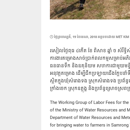
POSTED
ថ្ងៃ​ព្រហស្បតិ៍, 19 ខែ​មេសា, 2018
អត្ថបទដោយ
MET KIM
ON
រសៀលថ្ងៃពុធ ៤កើត ខែ ពិសាខ ឆ្នាំ ច សំរឹទ្ធ
ការងារគម្រោងសាច់ប្រាក់ពលកម្មសម្រាប់អភិវឌ
ធនធានទឹក និងឧតុនិយម សហការជាមួយមន្ទីរធន
អនុវត្តគម្រោង ដើម្បីជីកប្រឡាយជើងក្អែបនាំ
ស្ថិតក្នុងឃុំសំរោងទង ស្រុកសំរោងទង ប្រព័ន្ធ
ក្រាំងចេក ស្រុ
កឧត្តុង្គ និងប្រព័ន្ធស្រោចស្រពក្
The Working Group of Labor Fees for the 
of the Ministry of Water Resources and M
Department of Water Resources and Meteo
for bringing water to farmers in Samrong