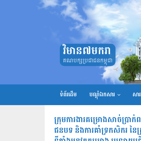
Skip
to
content
វិមាន៧មករា
គណបក្សប្រជាជនកម្ពុជា
ទំព័រដើម
បណ្តុំឯកសារ
សាររ
ក្រុមការងារគម្រោងសាច់ប្រាក់ពល
ជនបទ និងការគាំទ្រកសិករ នៃក