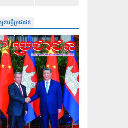
សនាវដ្តីប្រជាជន