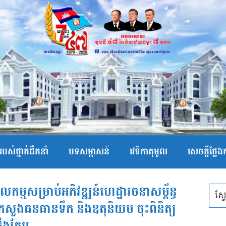
បស់ថ្នាក់ដឹកនាំ
បទសម្ភាសន៍
វេទិកាតុមូល
សេចក្ដីថ្លែ
កម្មសម្រាប់អភិវឌ្ឍន៍ហេដ្ឋារចនាសម្ព័ន្ធ
្រសួងធនធានទឹក និងឧតុនិយម ចុះពិនិត្យ