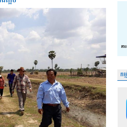
ងក្អែប
កម្