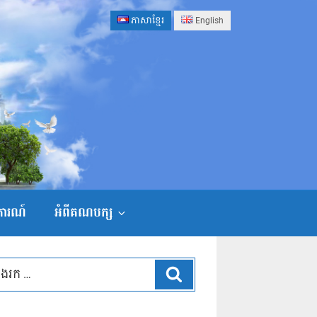
ភាសាខ្មែរ
English
ងការណ៍
អំពីគណបក្ស
ស្វែងរក