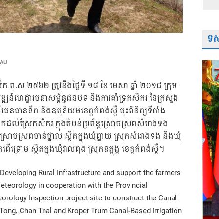
ទស្
 AU
ិស័ក ព.ស ២៥៦២ ត្រូវនឹងថ្ងៃទី ១៨ ខែ មេសា ឆ្នាំ ២០១៨ ក្រុម
្ឍន៍ហេដ្ឋារចនាសម្ព័ន្ធជនបទ និងការគាំទ្រកសិករ នៃក្រសួង
ធានទឹក និងឧតុនិយមខេត្តកំពង់ស្ពឺ ចុះពិនិត្យទីតាំង
ទឹកដល់ស្រែកសិករ ក្នុងតំបន់ប្រព័ន្ធស្រោចស្រពសំរោងទង
ស្រោចស្រពចាន់ថ្នាល ស្ថិតក្នុងឃុំព្នាយ ស្រុកសំរោងទង និងឃុំ
រពើទ្រោម ស្ថិតក្នុងឃុំវាលពុង ស្រុកឧត្តុង្គ ខេត្តកំពង់ស្ពឺ។
Developing Rural Infrastructure and support the farmers
eteorology in cooperation with the Provincial
rology Inspection project site to construct the Canal
 Tong, Chan Tnal and Kroper Trum Canal-Based Irrigation