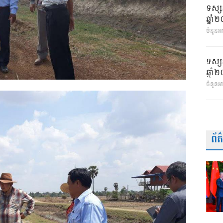
ទស្ស
ឆ្នា
ចំនួនអា
ទស្ស
ឆ្នា
ចំនួនអ
ព័