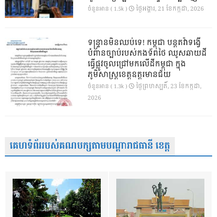
ថ្ងៃ​អង្គារ, 21 ខែ​កក្កដា, 2026
ចំនួនអាន ( 1.5k )
ទន្ទ្រានមិនឈប់ទេ! កម្ពុជា បន្តតវ៉ាទង្វើ
បំពានច្បាប់របស់កងទ័ពថៃ ឈូសឆាយដី
ធ្វើផ្លូវចូលជ្រៅមកលើដីកម្ពុជា ក្នុង
ភូមិសាស្ត្រខេត្តឧត្តរមានជ័យ
ថ្ងៃ​ព្រហស្បតិ៍, 23 ខែ​កក្កដា,
ចំនួនអាន ( 1.3k )
2026
គេហទំព័ររបស់គណបក្សតាមបណ្តារាជធានី ខេត្ត