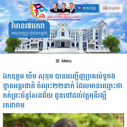
Skip
ភាសាខ្មែរ
English
to
content
វិមាន៧មករា
គណបក្សប្រជាជនកម្ពុជា
Menu
ឯកឧត្តម យឹម សុខុម បានអញ្ជើញប្រគល់ទូកង
ខ្នាតអន្តរជាតិ ចំណុះ២២នាក់ ដែលមានឈ្មោះថា
កក់ព្រះច័ន្ទសែនជ័យ ជូនទៅដល់វត្តមុនីរង្សី
រតនារាម