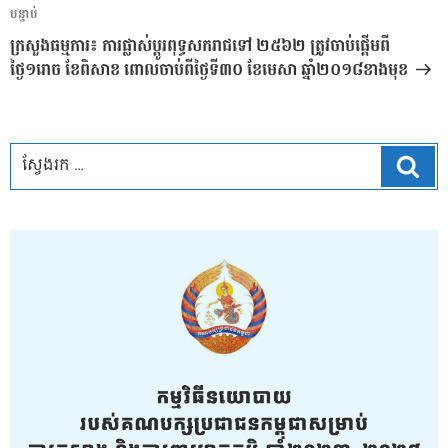
អត្ថបទ
បន្ទាប់
បន្ទាប់
ក្រសួងធម្មការ៖ ការផ្លាស់ប្ដូរពុទ្ធសករាជទៅ ២៥៦២ ត្រូវចាប់ផ្ដើមពី
ថ្ងៃ១រោច ខែពិសាខ ពោលចាប់ពីថ្ងៃទី៣០ ខែមេសា ឆ្នាំ២០១៨ខាងមុខ
ស្វែ