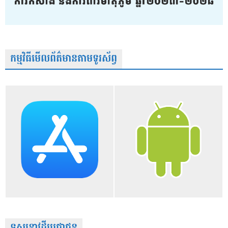
កម្មវិធីមើលព័ត៌មានតាមទូរស័ព្វ
ទស្សនាវដ្តីប្រជាជន