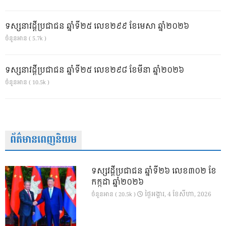
ទស្សនាវដ្ដីប្រជាជន ឆ្នាំទី២៥ លេខ២៩៩ ខែមេសា ឆ្នាំ២០២៦
ចំនួនអាន ( 5.7k )
ទស្សនាវដ្ដីប្រជាជន ឆ្នាំទី២៥ លេខ២៩៨ ខែមីនា ឆ្នាំ២០២៦
ចំនួនអាន ( 10.5k )
ព័ត៌មានពេញនិយម
ទស្សវដ្តីប្រជាជន ឆ្នាំទី២៦ លេខ៣០២ ខែ
កក្កដា ឆ្នាំ២០២៦
ថ្ងៃ​អង្គារ, 4 ខែ​សីហា, 2026
ចំនួនអាន ( 20.5k )