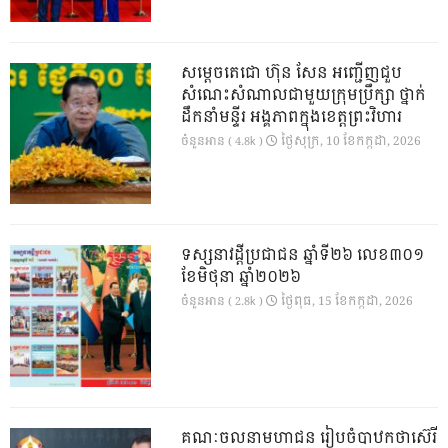
សម្តេចតេជោ ហ៊ុន សែន អញ្ជើញជួប
សំណេះសំណាលជាមួយក្រុមប្រឹក្សា ថ្នាក់
ដឹកនាំមន្ទីរ អង្គភាពក្នុងខេត្តព្រះវិហារ
ថ្ងៃ​សុក្រ, 10 ខែ​កក្កដា, 2026
ចំនួនអាន ( 4.8k )
ទស្សនាវដ្ដីប្រជាជន ឆ្នាំទី២៦ លេខ៣០១
ខែមិថុនា ឆ្នាំ២០២៦
ថ្ងៃ​ពុធ, 15 ខែ​កក្កដា, 2026
ចំនួនអាន ( 2.8k )
គណៈចលនាមហាជន រៀបចំបាឋកថាស៊េរី