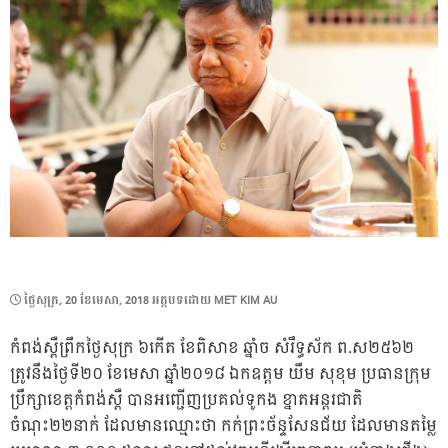
POSTED
ថ្ងៃ​សុក្រ, 20 ខែ​មេសា, 2018
អត្ថបទដោយ
MET KIM AU
ON
កំពង់ស្ពឺព្រឹកថ្ងៃសុក្រ ៦កើត ខែពិសាខ ឆ្នាំច សំរឹទ្ធស័ក ព.ស២៥៦២
ត្រូវនឹងថ្ងៃទី២០ ខែមេសា ឆ្នាំ២០១៨ ឯកឧត្តម យឹម សុខុម ប្រធានក្រុម
ប្រឹក្សាខេត្តកំពង់ស្ពឺ បានអញ្ជើញប្រគល់ទូកង ខ្នាតអន្តរជាតិ
ចំណុះ២២នាក់ ដែលមានឈ្មោះថា កក់ព្រះច័ន្ទសែនជ័យ ដែលមានតម្លៃ