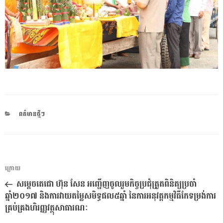
CATEGORIES
ពត៌មានថ្មីៗ
ការ​
អត្ថបទ
ក្រោយ
នាំទិស​
មុន
សម្តេចតេជោ ហ៊ុន សែន អញ្ជើញចូលរួមកិច្ចប្រជុំត្រួតពិនិត្យប្រចាំ
ប្រកាស
ឆ្នាំ២០១៧ និងការវាយតម្លៃសមិទ្ធផល៥ឆ្នាំ នៃការអនុវត្តកម្មវិធីកែទម្រង់ការ
គ្រប់គ្រងហិរញ្ញវត្ថុសាធារណៈ