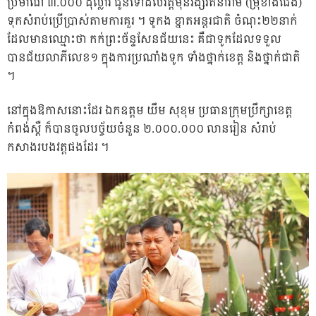
ប្រមាណ ៣.០០០ ដុល្លារ ជូនទៅដល់វត្តមុនីរង្សីរតនារាម (ម្រុំខាងជើង)
ទុកសំរាប់ប្រើប្រាស់តាមការគួរ ។ ទូកង ខ្នាតអន្តរជាតិ ចំណុះ២២នាក់
ដែលមានឈ្មោះថា កក់ព្រះច័ន្ទសែនជ័យនេះ គឺជាទូកដែលទទួល
បានជ័យលាភីលេខ១ ក្នុងការប្រណាំងទូក ទាំងថ្នាក់ខេត្ត និងថ្នាក់ជាតិ
។
នៅក្នុងឱកាសនោះដែរ ឯកឧត្តម យឹម សុខុម ប្រធានក្រុមប្រឹក្សាខេត្ត
កំពង់ស្ពឺ ក៏បានចូលបច្ច័យចំនួន ២.០០០.០០០ លានរៀន សំរាប់
កសាងរបងវត្តផងដែរ ។