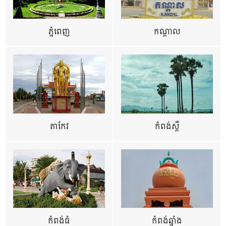
ភ្នំពេញ
កណ្តាល
តាកែវ
កំពង់ស្ពឺ
កំពង់ធំ
កំពង់ឆ្នាំង