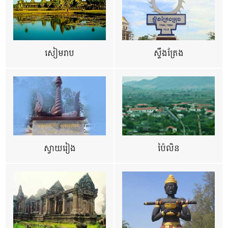
សៀមរាប
ស្ទឹងត្រែង
ស្វាយរៀង
ប៉ៃលិន