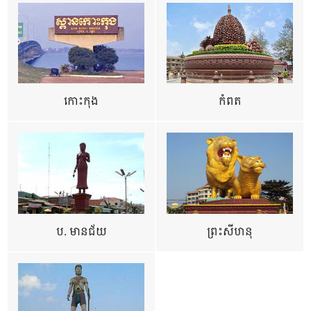
កោះកុង
កំពត
ប. មានជ័យ
ព្រះសីហនុ