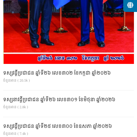
ទស្សវដ្តីប្រជាជន ឆ្នាំទី២៦ លេខ៣០២ ខែកក្កដា ឆ្នាំ២០២៦
ចំនួនអាន ( 20.5k )
ទស្សនាវដ្ដីប្រជាជន ឆ្នាំទី២៦ លេខ៣០១ ខែមិថុនា ឆ្នាំ២០២៦
ចំនួនអាន ( 2.8k )
ទស្សវដ្តីប្រជាជន ឆ្នាំទី២៥ លេខ៣០០ ខែឧសភា ឆ្នាំ២០២៦
ចំនួនអាន ( 7.4k )