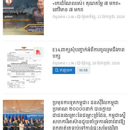
«កេរដំណែលរស់៖ គុណតម្លៃ ៧ មករា»
នៅវិមាន ៧ មករា
ថ្ងៃ​អាទិត្យ, 12 ខែ​កក្កដា, 2026
ចំនួនអាន ( 2.6k )
E14.ពាក្យសុំបញ្ជាក់អំពីការចូលរួមជីវភាព
បក្ស
ថ្ងៃ​ចន្ទ, 20 ខែ​កក្កដា, 2026
ចំនួនអាន ( 1.9k )
ទាញយក
96 KB
ប្រមុខការទូតកម្ពុជា៖ ជនស៊ីវិលកម្ពុជា
ប្រមាណ ២០០០០នាក់ បានក្លាយ
ជាជនរងគ្រោះនៃជម្លោះព្រំដែន, កម្ពុជាស្នើ
សហការីអាស៊ានជួយគាំទ្រការអំពាវនាវឱ្យ
ពួកគាត់ត្រឡប់ទៅកាន់ផ្ទះសម្បែងវិញ