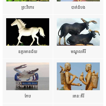
ព្រះវិហារ
បាត់ដំបង
ឧត្ដរមានជ័យ
មណ្ឌលគីរី
កែប
រតនៈគីរី