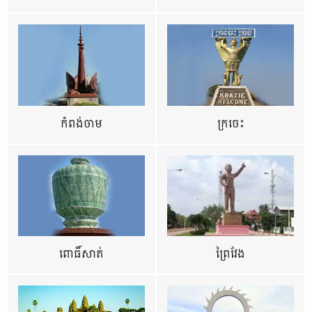
កំពង់ចាម
ក្រចេះ
ពោធិ៍សាត់
ព្រៃវែង