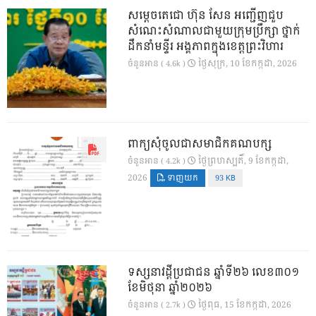
សម្តេចតេជោ ហ៊ុន សែន អញ្ជើញជួប
សំណេះសំណាលជាមួយក្រុមប្រឹក្សា ថ្នាក់
ដឹកនាំមន្ទីរ អង្គភាពក្នុងខេត្តព្រះវិហារ
ថ្ងៃ​សុក្រ, 10 ខែ​កក្កដា, 2026
ចំនួនអាន ( 4.6k )
ពាក្យសុំចូលជាសមាជិកគណបក្ស
ថ្ងៃ​ព្រហស្បតិ៍, 9 ខែ​កក្កដា,
ចំនួនអាន ( 4.2k )
2026
ទាញយក
93 KB
ទស្សនាវដ្ដីប្រជាជន ឆ្នាំទី២៦ លេខ៣០១
ខែមិថុនា ឆ្នាំ២០២៦
ថ្ងៃ​ពុធ, 15 ខែ​កក្កដា, 2026
ចំនួនអាន ( 2.7k )