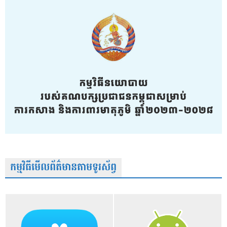
កម្មវិធីមើលព័ត៌មានតាមទូរស័ព្វ