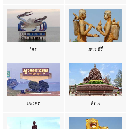
កែប
រតនៈគីរី
កោះកុង
កំពត