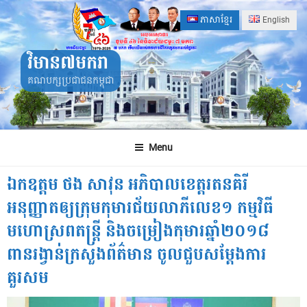
Skip
ភាសាខ្មែរ
English
to
content
វិមាន៧មករា
គណបក្សប្រជាជនកម្ពុជា
Menu
ឯកឧត្តម ថង សាវុន អភិបាលខេត្តរតនគិរី
អនុញ្ញាតឲ្យក្រុមកុមារជ័យលាភីលេខ១ កម្មវិធី
មហោស្រពតន្ត្រី និងចម្រៀងកុមារឆ្នាំ២០១៨
ពានរង្វាន់ក្រសួងព័ត៌មាន ចូលជួបសម្តែងការ
គួរសម