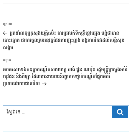
ការ​
អត្ថបទ
ក្រោយ
នាំទិស​
មុន
អ្នកនាំពាក្យក្រសួងយុត្តិធម៌៖ ការជ្រលក់ទឹកថ្នាំខ្មៅផ្សេង បន្លំថាបាន
ប្រកាស
បោះឆ្នោត ជាការចូលរួមអនុវត្តផែនការញុះញង់ បង្កភាពវឹកវរដល់សន្តិសុខ
សង្គម
អត្ថបទ
បន្ទាប់
បន្ទាប់
អបអរសាទរឯកឧត្ដមបណ្ឌិតសភាចារ្យ ហង់ ជួន ណារ៉ុន រដ្ឋមន្ត្រីក្រសួងអប់រំ
យុវជន និងកីឡា ដែលបានការពារនិក្ខេបបទថ្នាក់បណ្ឌិតផ្នែកអប់រំ
ប្រកបដោយជោគជ័យ
ស្វែ