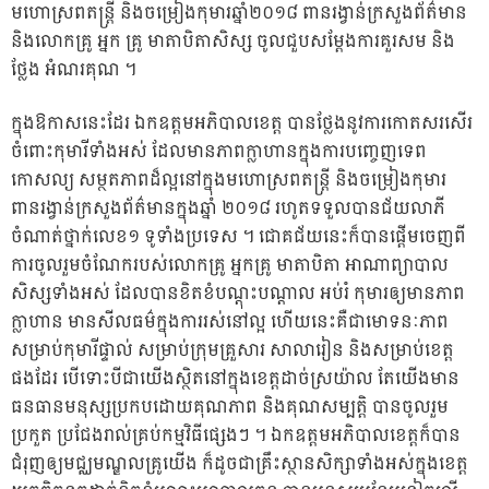
មហោស្រពតន្ត្រី និងចម្រៀងកុមារឆ្នាំ២០១៨ ពានរង្វាន់ក្រសួងព័ត៌មាន
និងលោកគ្រូ អ្នក គ្រូ មាតាបិតាសិស្ស ចូលជួបសម្តែងការគួរសម និង
ថ្លែង អំណរគុណ
។
ក្នុងឱកាសនេះដែរ ឯកឧត្តមអភិបាលខេត្ត បានថ្លែងនូវការកោតសរសើរ
ចំពោះកុមារីទាំងអស់ ដែលមានភាពក្លាហានក្នុងការបញ្ចេញទេព
កោសល្យ សម្ថតភាពដ៏ល្អនៅក្នុងមហោស្រពតន្ត្រី និងចម្រៀងកុមារ
ពានរង្វាន់ក្រសួងព័ត៌មានក្នុងឆ្នាំ ២០១៨ រហូតទទួលបានជ័យលាភី
ចំណាត់ថ្នាក់លេខ១ ទូទាំងប្រទេស ។ ជោគជ័យនេះក៏បានផ្តើមចេញពី
ការចូលរួមចំណែករបស់លោកគ្រូ អ្នកគ្រូ មាតាបិតា អាណាព្យាបាល
សិស្សទាំងអស់ ដែលបានខិតខំបណ្តុះបណ្តាល អប់រំ កុមារឲ្យមានភាព
ក្លាហាន មានសីលធម៌ក្នុងការរស់នៅល្អ ហើយនេះគឺជាមោទនៈភាព
សម្រាប់កុមារីផ្ទាល់ សម្រាប់ក្រុមគ្រួសារ សាលារៀន និងសម្រាប់ខេត្ត
ផងដែរ បើទោះបីជាយើងស្ថិតនៅក្នុងខេត្តដាច់ស្រយ៉ាល តែយើងមាន
ធនធានមនុស្សប្រកបដោយគុណភាព និងគុណសម្បត្តិ បានចូលរួម
ប្រកួត ប្រជែងរាល់គ្រប់កម្មវិធីផ្សេងៗ ។ ឯកឧត្តមអភិបាលខេត្តក៏បាន
ជំរុញឲ្យមជ្ឈមណ្ឌលគ្រូយើង ក៏ដូចជាគ្រឹះស្ថានសិក្សាទាំងអស់ក្នុងខេត្ត