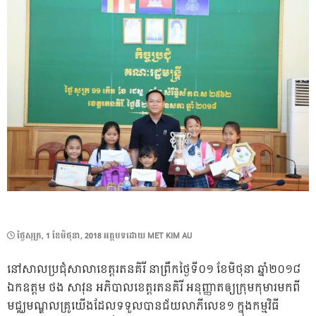
POSTED
ថ្ងៃ​សុក្រ, 1 ខែ​មិថុនា, 2018
អត្ថបទដោយ
MET KIM AU
ON
នៅសាលប្រជុំសាលាខេត្តរតនគិរី នាព្រឹកថ្ងៃទី០១ ខែមិថុនា ឆ្នាំ២០១៨
ឯកឧត្តម ថង សាវុន អភិបាលខេត្តរតនគិរី អនុញ្ញាតឲ្យក្រុមកុមារមកពី
មជ្ឈមណ្ឌលគ្រូយើងដែលទទួលបានជ័យលាភីលេខ១ ក្នុងកម្មវិធី