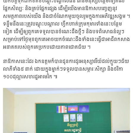
យកចិត្តទុកដាក់ខិតខំបណ្តុះបណ្តាលធន ធានមនុស្សបន្ថែមទៀតលើ
ផ្នែកសិល្បៈ និងគ្រប់ផ្នែកផ្សេង ដើម្បីយើងមានឱកាសបញ្ចេញនូវ
សមត្ថភាពរបស់យើង និងជាចំណែកមួយចូលរួមក្នុងការអភិវឌ្ឍសង្គម ។
ទន្ទឹមនឹងនេះត្រូវបណ្តុះបណ្តាល ហ្វឹកហាត់ក្រុមកុមារទាំងនេះបន្ថែម
ទៀត ដើម្បីឲ្យពួកគេទទួលបានចំណេះដឹងថ្មីៗ និងបទពិសោធន៍ល្អៗ
សម្រាប់ទៅថ្ងៃមុខពួកគេអាចយកចំណេះដឹងទាំងនេះធ្វើជាអាជីពកសាង
អនាគតរបស់ពួកគេប្រកបដោយភាពជោគជ័យ ។
នាឱកាសនេះដែរ ឯកឧត្តមក៏បានជូនការដូរអនុស្សាវរីយ៍ដល់ក្មួយៗជ័យ
លាភីទាំង៥ នាក់ ដោយក្នុងម្នាក់ៗទទួលបានសម្ភារៈសិក្សា និងថវិកា
១០០ដុល្លារសហរដ្ឋអាមេរិក ៕