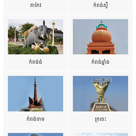
តាកែវ
កំពង់ស្ពឺ
កំពង់ធំ
កំពង់ឆ្នាំង
កំពង់ចាម
ក្រចេះ