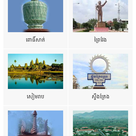
ពោធិ៍សាត់
ព្រៃវែង
សៀមរាប
ស្ទឹងត្រែង