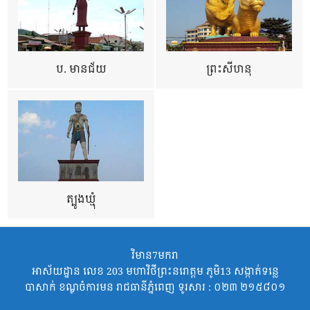
ប. មានជ័យ
ព្រះសីហនុ
ត្បូងឃ្មុំ
វិមាន7មករា
អាស័យដ្ឋាន លេខ 203 មហាវិថីព្រះនរោត្តម ភូមិ13 សង្កាត់ទន្លេ
បាសាក់ ខណ្ឌចំការមន រាជធានីភ្នំពេញ ទូរសារ : ០២៣ ២១៥៨០១