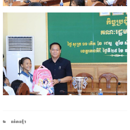
CATEGORIES
ពត៌មានថ្មីៗ