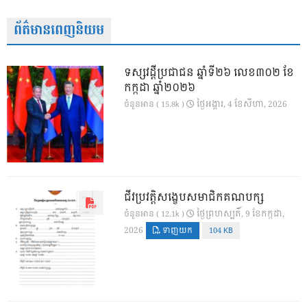
ព័ត៌មានពេញនិយម
ទស្សវដ្តីប្រជាជន ឆ្នាំទី២៦ លេខ៣០២ ខែ
កក្កដា ឆ្នាំ២០២៦
ថ្ងៃ​អង្គារ, 4 ខែ​សីហា, 2026
ចំនួនអាន ( 15.8k )
ជីវប្រវត្តិសង្ខេបសមាជិកគណបក្ស
ថ្ងៃ​ព្រហស្បតិ៍, 9 ខែ​កក្កដា,
ចំនួនអាន ( 12.1k )
2026
ទាញយក
104 KB