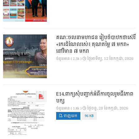
គណៈចលនាមហាជន រៀបចំបាឋកថាស៊េរី
«កេរដំណែលរស់៖ គុណតម្លៃ ៧ មករា»
នៅវិមាន ៧ មករា
ថ្ងៃ​អាទិត្យ, 12 ខែ​កក្កដា, 2026
ចំនួនអាន ( 2.5k )
E14.ពាក្យសុំបញ្ជាក់អំពីការចូលរួមជីវភាព
បក្ស
ថ្ងៃ​ចន្ទ, 20 ខែ​កក្កដា, 2026
ចំនួនអាន ( 1.8k )
ទាញយក
96 KB