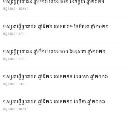
ទស្សវដ្តីប្រជាជន ឆ្នាំទី២៦ លេខ៣០២ ខែកក្កដា ឆ្នាំ២០២៦
ចំនួនអាន ( 15.8k )
ទស្សនាវដ្ដីប្រជាជន ឆ្នាំទី២៦ លេខ៣០១ ខែមិថុនា ឆ្នាំ២០២៦
ចំនួនអាន ( 2.7k )
ទស្សវដ្តីប្រជាជន ឆ្នាំទី២៥ លេខ៣០០ ខែឧសភា ឆ្នាំ២០២៦
ចំនួនអាន ( 7.4k )
ទស្សនាវដ្ដីប្រជាជន ឆ្នាំទី២៥ លេខ២៩៩ ខែមេសា ឆ្នាំ២០២៦
ចំនួនអាន ( 5.6k )
ទស្សនាវដ្ដីប្រជាជន ឆ្នាំទី២៥ លេខ២៩៨ ខែមីនា ឆ្នាំ២០២៦
ចំនួនអាន ( 10.4k )