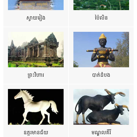
ស្វាយរៀង
ប៉ៃលិន
ព្រះវិហារ
បាត់ដំបង
ឧត្ដរមានជ័យ
មណ្ឌលគីរី