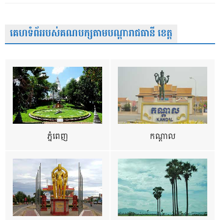
គេហទំព័ររបស់គណបក្សតាមបណ្តារាជធានី ខេត្ត
ភ្នំពេញ
កណ្តាល