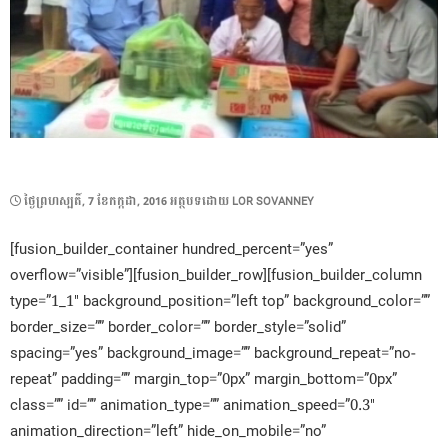
POSTED
ថ្ងៃ​ព្រហស្បតិ៍, 7 ខែ​កក្កដា, 2016
អត្ថបទដោយ
LOR SOVANNEY
ON
[fusion_builder_container hundred_percent=”yes”
overflow=”visible”][fusion_builder_row][fusion_builder_column
type=”1_1″ background_position=”left top” background_color=””
border_size=”” border_color=”” border_style=”solid”
spacing=”yes” background_image=”” background_repeat=”no-
repeat” padding=”” margin_top=”0px” margin_bottom=”0px”
class=”” id=”” animation_type=”” animation_speed=”0.3″
animation_direction=”left” hide_on_mobile=”no”