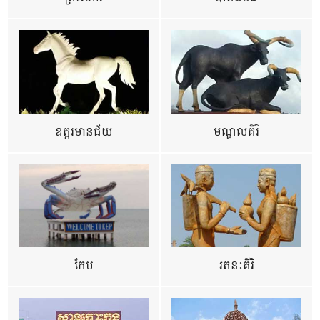
ឧត្ដរមានជ័យ
មណ្ឌលគីរី
កែប
រតនៈគីរី