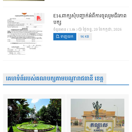
E14.ពាក្យសុំបញ្ជាក់អំពីការចូលរួមជីវភាព
បក្ស
ថ្ងៃ​ចន្ទ, 20 ខែ​កក្កដា, 2026
ចំនួនអាន ( 1.8k )
ទាញយក
96 KB
គេហទំព័ររបស់គណបក្សតាមបណ្តារាជធានី ខេត្ត