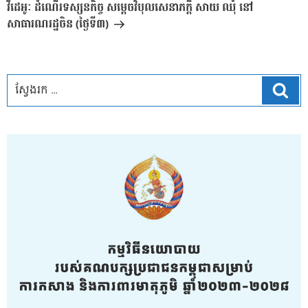
បន្ទាប់
វីដេអូៈ ដំណើរទស្សនកិច្ច សម្តេចវិបុលសេនាភក្តី សាយ ឈុំ នៅ
សាធារណរដ្ឋចិន (ថ្ងៃទី៣)
ស្វែ