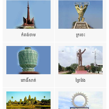
កំពង់ចាម
ក្រចេះ
ពោធិ៍សាត់
ព្រៃវែង