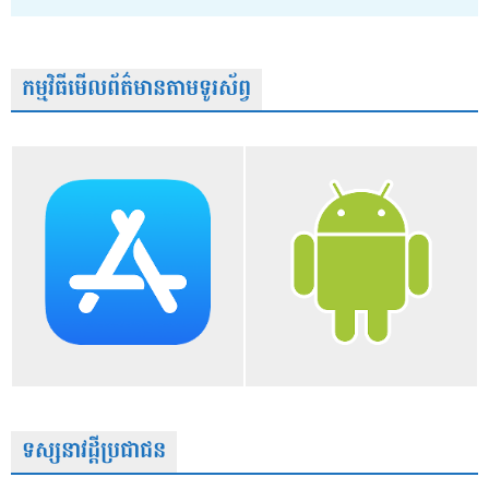
កម្មវិធីមើលព័ត៌មានតាមទូរស័ព្វ
ទស្សនាវដ្តីប្រជាជន