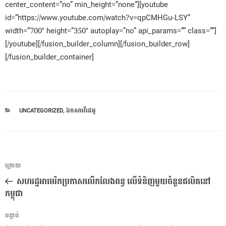
center_content=”no” min_height=”none”][youtube
id=”https://www.youtube.com/watch?v=qpCMHGu-LSY”
width=”700″ height=”350″ autoplay=”no” api_params=”” class=””]
[/youtube][/fusion_builder_column][/fusion_builder_row]
[/fusion_builder_container]
CATEGORIES
UNCATEGORIZED
,
ឯកសារវីដេអូ
ការ​
អត្ថបទ
ក្រោយ
នាំទិស​
មុន
សហរដ្ឋអាមេរិកប្រកាសលើកលែងពន្ធ លើទំនិញមួយចំនួនផលិតនៅ
ប្រកាស
កម្ពុជា
អត្ថបទ
បន្ទាប់