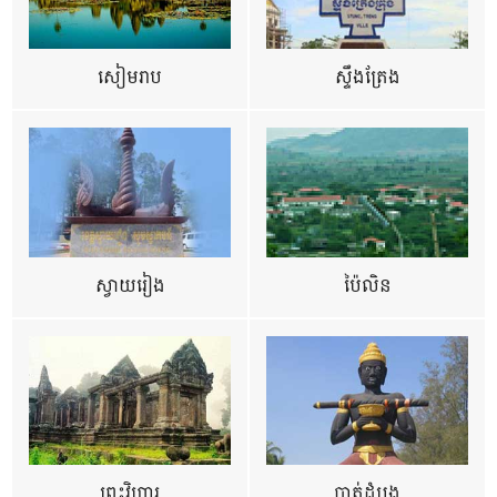
សៀមរាប
ស្ទឹងត្រែង
ស្វាយរៀង
ប៉ៃលិន
ព្រះវិហារ
បាត់ដំបង