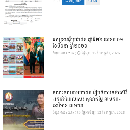
2026
ទាញយក
93 KB
ទស្សនាវដ្ដីប្រជាជន ឆ្នាំទី២៦ លេខ៣០១
ខែមិថុនា ឆ្នាំ២០២៦
ថ្ងៃ​ពុធ, 15 ខែ​កក្កដា, 2026
ចំនួនអាន ( 2.8k )
គណៈចលនាមហាជន រៀបចំបាឋកថាស៊េរី
«កេរដំណែលរស់៖ គុណតម្លៃ ៧ មករា»
នៅវិមាន ៧ មករា
ថ្ងៃ​អាទិត្យ, 12 ខែ​កក្កដា, 2026
ចំនួនអាន ( 2.5k )