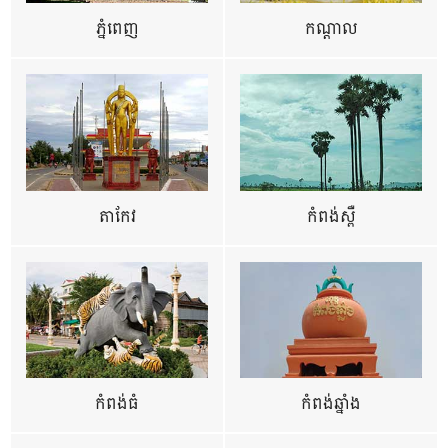
ភ្នំពេញ
កណ្តាល
តាកែវ
កំពង់ស្ពឺ
កំពង់ធំ
កំពង់ឆ្នាំង