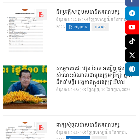
ជីវប្រវត្តិសង្ខេបសមាជិកគណបក្ស
ថ្ងៃ​ព្រហស្បតិ៍, 9 ខែ​កក្កដា,
ចំនួនអាន ( 12.1k )
2026
ទាញយក
104 KB
សម្តេចតេជោ ហ៊ុន សែន អញ្ជើញជួប
សំណេះសំណាលជាមួយក្រុមប្រឹក្សា ថ្នាក់
ដឹកនាំមន្ទីរ អង្គភាពក្នុងខេត្តព្រះវិហារ
ថ្ងៃ​សុក្រ, 10 ខែ​កក្កដា, 2026
ចំនួនអាន ( 4.8k )
ពាក្យសុំចូលជាសមាជិកគណបក្ស
ថ្ងៃ​ព្រហស្បតិ៍, 9 ខែ​កក្កដា,
ចំនួនអាន ( 4.3k )