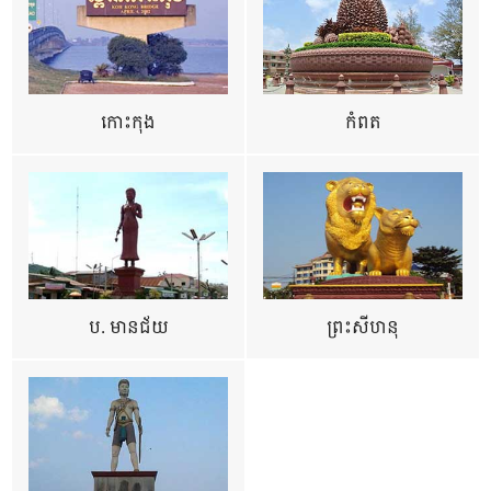
កោះកុង
កំពត
ប. មានជ័យ
ព្រះសីហនុ