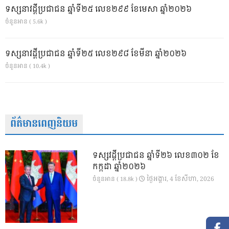
ទស្សនាវដ្ដីប្រជាជន ឆ្នាំទី២៥ លេខ២៩៩ ខែមេសា ឆ្នាំ២០២៦
ចំនួនអាន ( 5.6k )
ទស្សនាវដ្ដីប្រជាជន ឆ្នាំទី២៥ លេខ២៩៨ ខែមីនា ឆ្នាំ២០២៦
ចំនួនអាន ( 10.4k )
ព័ត៌មានពេញនិយម
ទស្សវដ្តីប្រជាជន ឆ្នាំទី២៦ លេខ៣០២ ខែ
កក្កដា ឆ្នាំ២០២៦
ថ្ងៃ​អង្គារ, 4 ខែ​សីហា, 2026
ចំនួនអាន ( 18.8k )