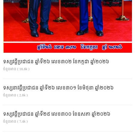
ទស្សវដ្តីប្រជាជន ឆ្នាំទី២៦ លេខ៣០២ ខែកក្កដា ឆ្នាំ២០២៦
ចំនួនអាន ( 18.8k )
ទស្សនាវដ្ដីប្រជាជន ឆ្នាំទី២៦ លេខ៣០១ ខែមិថុនា ឆ្នាំ២០២៦
ចំនួនអាន ( 2.8k )
ទស្សវដ្តីប្រជាជន ឆ្នាំទី២៥ លេខ៣០០ ខែឧសភា ឆ្នាំ២០២៦
ចំនួនអាន ( 7.4k )