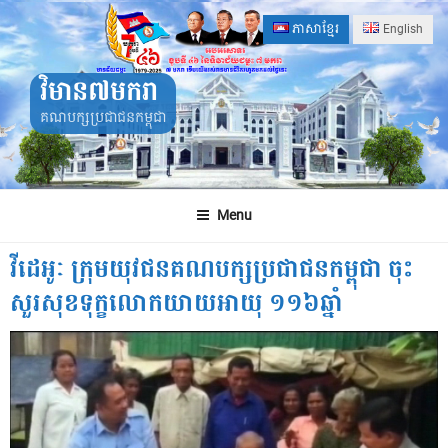
Skip
ភាសាខ្មែរ
English
to
content
វិមាន៧មករា
គណបក្សប្រជាជនកម្ពុជា
Menu
វីដេអូៈ ក្រុមយុវជនគណបក្សប្រជាជនកម្ពុជា ចុះ
សួរសុខទុក្ខលោកយាយអាយុ ១១៦ឆ្នាំ