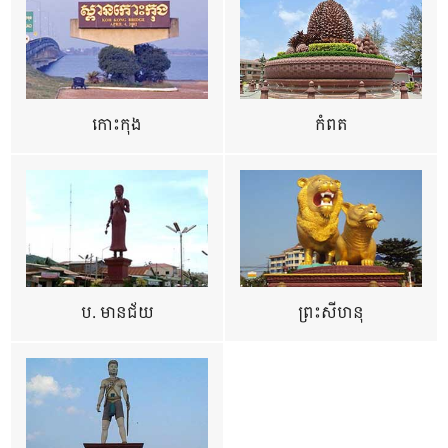
កោះកុង
កំពត
ប. មានជ័យ
ព្រះសីហនុ