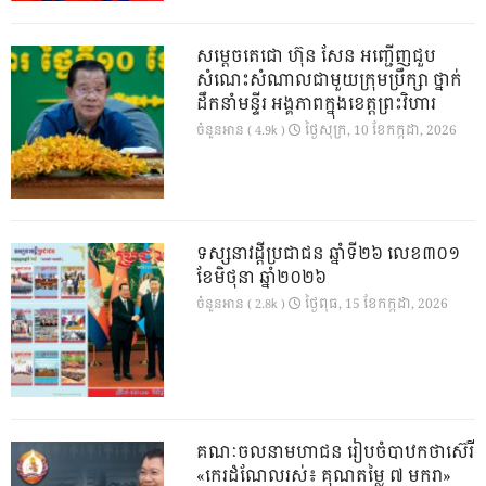
សម្តេចតេជោ ហ៊ុន សែន អញ្ជើញជួប
សំណេះសំណាលជាមួយក្រុមប្រឹក្សា ថ្នាក់
ដឹកនាំមន្ទីរ អង្គភាពក្នុងខេត្តព្រះវិហារ
ថ្ងៃ​សុក្រ, 10 ខែ​កក្កដា, 2026
ចំនួនអាន ( 4.9k )
ទស្សនាវដ្ដីប្រជាជន ឆ្នាំទី២៦ លេខ៣០១
ខែមិថុនា ឆ្នាំ២០២៦
ថ្ងៃ​ពុធ, 15 ខែ​កក្កដា, 2026
ចំនួនអាន ( 2.8k )
គណៈចលនាមហាជន រៀបចំបាឋកថាស៊េរី
«កេរដំណែលរស់៖ គុណតម្លៃ ៧ មករា»