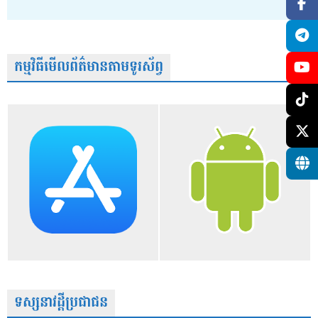
កម្មវិធីមើលព័ត៌មានតាមទូរស័ព្វ
ទស្សនាវដ្តីប្រជាជន