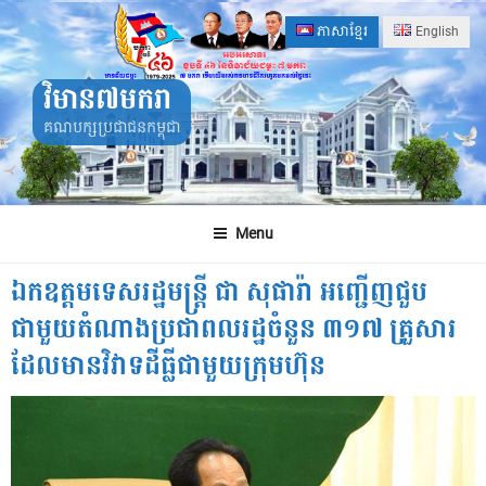
Skip
ភាសាខ្មែរ
English
to
content
វិមាន៧មករា
គណបក្សប្រជាជនកម្ពុជា
Menu
ឯកឧត្តមទេសរដ្ឋមន្រ្តី ជា សុផារ៉ា អញ្ជើញជួប
ជាមួយតំណាងប្រជាពលរដ្ឋចំនួន ៣១៧ គ្រួសារ
ដែលមានវិវាទដីធ្លីជាមួយក្រុមហ៊ុន