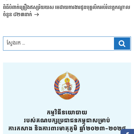
បន្ទាប់
ពិធីបំពាក់គ្រឿងឥស្សរិយយស មេដាយការងារជូនបុគ្គលិកអប់រំខេត្តកណ្ដាល
ចំនួន ៨២៣នាក់
ស្វែ