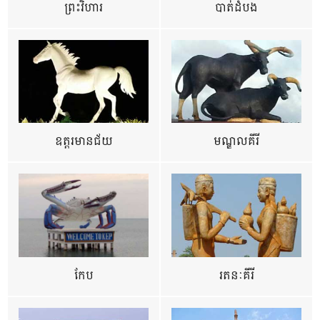
ព្រះវិហារ
បាត់ដំបង
ឧត្ដរមានជ័យ
មណ្ឌលគីរី
កែប
រតនៈគីរី