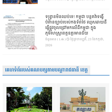
ទន្ទ្រានមិនឈប់ទេ! កម្ពុជា បន្តតវ៉ាទង្វើ
បំពានច្បាប់របស់កងទ័ពថៃ ឈូសឆាយដី
ធ្វើផ្លូវចូលជ្រៅមកលើដីកម្ពុជា ក្នុង
ភូមិសាស្ត្រខេត្តឧត្តរមានជ័យ
ថ្ងៃ​ព្រហស្បតិ៍, 23 ខែ​កក្កដា,
ចំនួនអាន ( 1.4k )
2026
គេហទំព័ររបស់គណបក្សតាមបណ្តារាជធានី ខេត្ត