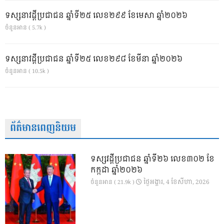
ទស្សនាវដ្ដីប្រជាជន ឆ្នាំទី២៥ លេខ២៩៩ ខែមេសា ឆ្នាំ២០២៦
ចំនួនអាន ( 5.7k )
ទស្សនាវដ្ដីប្រជាជន ឆ្នាំទី២៥ លេខ២៩៨ ខែមីនា ឆ្នាំ២០២៦
ចំនួនអាន ( 10.5k )
ព័ត៌មានពេញនិយម
ទស្សវដ្តីប្រជាជន ឆ្នាំទី២៦ លេខ៣០២ ខែ
កក្កដា ឆ្នាំ២០២៦
ថ្ងៃ​អង្គារ, 4 ខែ​សីហា, 2026
ចំនួនអាន ( 21.9k )