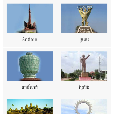
កំពង់ចាម
ក្រចេះ
ពោធិ៍សាត់
ព្រៃវែង