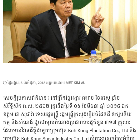
POSTED
ថ្ងៃ​អង្គារ, 5 ខែ​មិថុនា, 2018
អត្ថបទដោយ
MET KIM AU
ON
សេចក្ដីប្រកាសព័ត៌មាន៖ នៅព្រឹកថ្ងៃអង្គារ ៧រោច ខែជេស្ឋ ឆ្នាំច
សំរឹទ្ធិស័ក ព.ស. ២៥៦២ ត្រូវនឹងថ្ងៃទី ០៥ ខែមិថុនា ឆ្នាំ ២០១៨ ឯក
ឧត្តម ជា សុផារ៉ា ទេសរដ្ឋមន្រ្តី រដ្ឋមន្រ្តីក្រសួងរៀបចំដែនដី នគរូបនីយ
កម្ម និងសំណង់ ជួបជាមួយតំណាងប្រជាពលរដ្ឋចំនួន ៣១៧ គ្រួសារ
ដែលមានវិវាទដីធ្លីជាមួយក្រុមហ៊ុន Koh Kong Plantation Co., Ltd និង
ក្រុមហ៊ុន Koh Kong Sugar Industry Co.,Ltd ស្ថិតនៅស្រុកស្រែអំបិល