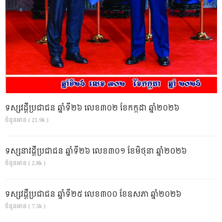
ទស្សវដ្តីប្រជាជន ឆ្នាំទី២៦ លេខ៣០២ ខែកក្កដា ឆ្នាំ២០២៦
ចំនួនអាន ( 21.9k )
ទស្សនាវដ្ដីប្រជាជន ឆ្នាំទី២៦ លេខ៣០១ ខែមិថុនា ឆ្នាំ២០២៦
ចំនួនអាន ( 2.8k )
ទស្សវដ្តីប្រជាជន ឆ្នាំទី២៥ លេខ៣០០ ខែឧសភា ឆ្នាំ២០២៦
ចំនួនអាន ( 7.5k )