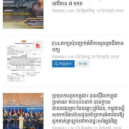
នៅវិមាន ៧ មករា
ថ្ងៃ​អាទិត្យ, 12 ខែ​កក្កដា, 2026
ចំនួនអាន ( 2.6k )
E14.ពាក្យសុំបញ្ជាក់អំពីការចូលរួមជីវភាព
បក្ស
ថ្ងៃ​ចន្ទ, 20 ខែ​កក្កដា, 2026
ចំនួនអាន ( 1.9k )
ទាញយក
96 KB
ប្រមុខការទូតកម្ពុជា៖ ជនស៊ីវិលកម្ពុជា
ប្រមាណ ២០០០០នាក់ បានក្លាយ
ជាជនរងគ្រោះនៃជម្លោះព្រំដែន, កម្ពុជាស្នើ
សហការីអាស៊ានជួយគាំទ្រការអំពាវនាវឱ្យ
ពួកគាត់ត្រឡប់ទៅកាន់ផ្ទះសម្បែងវិញ
ថ្ងៃ​អង្គារ, 21 ខែ​កក្កដា, 2026
ចំនួនអាន ( 1.5k )