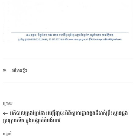
CATEGORIES
ពត៌មានថ្មីៗ
ការ​
អត្ថបទ
ក្រោយ
នាំទិស​
មុន
អភិបាលក្រុងព្រៃវែង អញ្ជើញចុះពិនិត្យការដ្ឋានខួងដីចាក់គ្រឹះស្ពានឆ្លង
ប្រកាស
ប្រឡាយទឹក ក្នុងសង្កាត់កំពង់លាវ
អត្ថបទ
បន្ទាប់