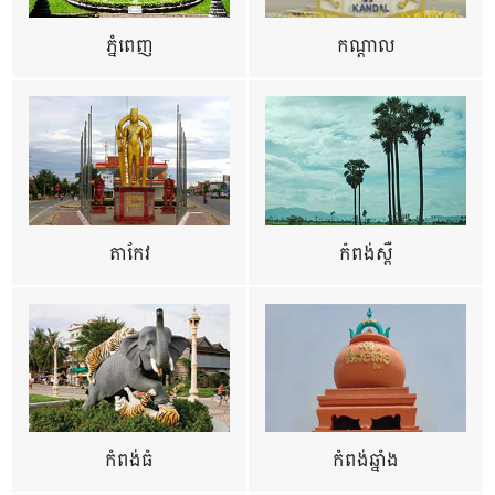
ភ្នំពេញ
កណ្តាល
តាកែវ
កំពង់ស្ពឺ
កំពង់ធំ
កំពង់ឆ្នាំង