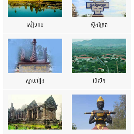
សៀមរាប
ស្ទឹងត្រែង
ស្វាយរៀង
ប៉ៃលិន