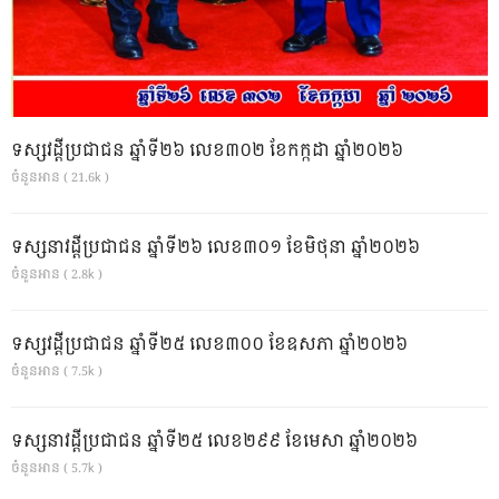
ទស្សវដ្តីប្រជាជន ឆ្នាំទី២៦ លេខ៣០២ ខែកក្កដា ឆ្នាំ២០២៦
ចំនួនអាន ( 21.6k )
ទស្សនាវដ្ដីប្រជាជន ឆ្នាំទី២៦ លេខ៣០១ ខែមិថុនា ឆ្នាំ២០២៦
ចំនួនអាន ( 2.8k )
ទស្សវដ្តីប្រជាជន ឆ្នាំទី២៥ លេខ៣០០ ខែឧសភា ឆ្នាំ២០២៦
ចំនួនអាន ( 7.5k )
ទស្សនាវដ្ដីប្រជាជន ឆ្នាំទី២៥ លេខ២៩៩ ខែមេសា ឆ្នាំ២០២៦
ចំនួនអាន ( 5.7k )