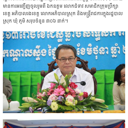
មានការអញ្ជើញចូលរួមពី​ ឯកឧត្តម​ លោកជំទាវ​ សមាជិក​ក្រុមប្រឹក្សា
ខេត្ត​ អភិបាលរងខេត្ត​ លោកអភិបាលស្រុក​ និងមន្ត្រីរាជការក្នុងរដ្ឋបាល​
ស្រុក​ ឃុំ​ ភូមិ សរុបចំនួន​ ៣០៦​ នាក់។