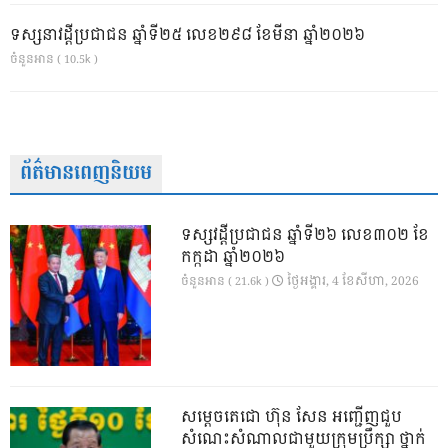
ទស្សនាវដ្ដីប្រជាជន ឆ្នាំទី២៥ លេខ២៩៨ ខែមីនា ឆ្នាំ២០២៦
ចំនួនអាន ( 10.5k )
ព័ត៌មានពេញនិយម
ទស្សវដ្តីប្រជាជន ឆ្នាំទី២៦ លេខ៣០២ ខែ
កក្កដា ឆ្នាំ២០២៦
ថ្ងៃ​អង្គារ, 4 ខែ​សីហា, 2026
ចំនួនអាន ( 21.6k )
សម្តេចតេជោ ហ៊ុន សែន អញ្ជើញជួប
សំណេះសំណាលជាមួយក្រុមប្រឹក្សា ថ្នាក់