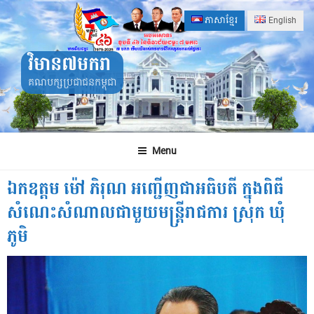
Skip
ភាសាខ្មែរ
English
to
content
វិមាន៧មករា
គណបក្សប្រជាជនកម្ពុជា
Menu
ឯកឧត្តម​ ម៉ៅ​ ភិរុណ អញ្ជើញជាអធិបតី ក្នុងពិធី
សំណេះសំណាលជាមួយមន្ត្រីរាជការ​ ស្រុក​ ឃុំ​
ភូមិ