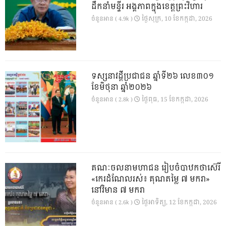
ដឹកនាំមន្ទីរ អង្គភាពក្នុងខេត្តព្រះវិហារ
ថ្ងៃ​សុក្រ, 10 ខែ​កក្កដា, 2026
ចំនួនអាន ( 4.9k )
ទស្សនាវដ្ដីប្រជាជន ឆ្នាំទី២៦ លេខ៣០១
ខែមិថុនា ឆ្នាំ២០២៦
ថ្ងៃ​ពុធ, 15 ខែ​កក្កដា, 2026
ចំនួនអាន ( 2.8k )
គណៈចលនាមហាជន រៀបចំបាឋកថាស៊េរី
«កេរដំណែលរស់៖ គុណតម្លៃ ៧ មករា»
នៅវិមាន ៧ មករា
ថ្ងៃ​អាទិត្យ, 12 ខែ​កក្កដា, 2026
ចំនួនអាន ( 2.6k )