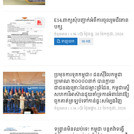
E14.ពាក្យសុំបញ្ជាក់អំពីការចូលរួមជីវភាព
បក្ស
ថ្ងៃ​ចន្ទ, 20 ខែ​កក្កដា, 2026
ចំនួនអាន ( 1.9k )
ទាញយក
96 KB
ប្រមុខការទូតកម្ពុជា៖ ជនស៊ីវិលកម្ពុជា
ប្រមាណ ២០០០០នាក់ បានក្លាយ
ជាជនរងគ្រោះនៃជម្លោះព្រំដែន, កម្ពុជាស្នើ
សហការីអាស៊ានជួយគាំទ្រការអំពាវនាវឱ្យ
ពួកគាត់ត្រឡប់ទៅកាន់ផ្ទះសម្បែងវិញ
ថ្ងៃ​អង្គារ, 21 ខែ​កក្កដា, 2026
ចំនួនអាន ( 1.5k )
ទន្ទ្រានមិនឈប់ទេ! កម្ពុជា បន្តតវ៉ាទង្វើ