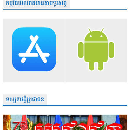
កម្មវិធីមើលព័ត៌មានតាមទូរស័ព្វ
ទស្សនាវដ្តីប្រជាជន