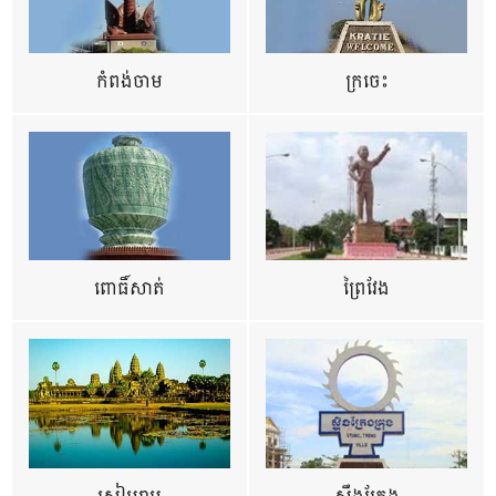
កំពង់ចាម
ក្រចេះ
ពោធិ៍សាត់
ព្រៃវែង