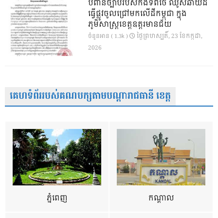
បំពានច្បាប់របស់កងទ័ពថៃ ឈូសឆាយដី
ធ្វើផ្លូវចូលជ្រៅមកលើដីកម្ពុជា ក្នុង
ភូមិសាស្ត្រខេត្តឧត្តរមានជ័យ
ថ្ងៃ​ព្រហស្បតិ៍, 23 ខែ​កក្កដា,
ចំនួនអាន ( 1.3k )
2026
គេហទំព័ររបស់គណបក្សតាមបណ្តារាជធានី ខេត្ត
ភ្នំពេញ
កណ្តាល