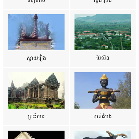
សៀមរាប
ស្ទឹងត្រែង
ស្វាយរៀង
ប៉ៃលិន
ព្រះវិហារ
បាត់ដំបង