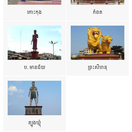
កោះកុង
កំពត
ប. មានជ័យ
ព្រះសីហនុ
ត្បូងឃ្មុំ