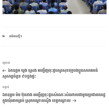
CATEGORIES
ពត៌មានថ្មីៗ
ការ​
អត្ថបទ
ក្រោយ
នាំទិស​
មុន
ឯកឧត្តម ឃួង ស្រេង អញ្ជើញចុះជួបសួរសុខទុក្ខបងប្អូនសហគមន៍
ប្រកាស
ស្មសាន្តចំនួន ៩០ខ្នងផ្ទះ
អត្ថបទ
បន្ទាប់
បន្ទាប់
ឯកឧត្តម ម៉ម ប៊ុននាង អញ្ជើញចុះជួបសំណេះសំណាលជាមួយប្រជាពលរដ្ឋ
ក្នុងឃុំគោកត្រប់ ស្រុកកណ្តាលស្ទឹង ខេត្តកណ្តាល