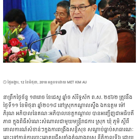
POSTED
ថ្ងៃ​អង្គារ, 12 ខែ​មិថុនា, 2018
អត្ថបទដោយ
MET KIM AU
ON
នាព្រឹកថ្ងៃច័ន្ទ ១៣រោច ខែជេស្ឋ ឆ្នាំច​ សំរិទ្ធស័ក​ ព.ស.​ ២៥៦២​ ត្រូវនឹង
ថ្ងៃទី១១ ខែមិថុនា​ ឆ្នាំ២០១៨​ នៅស្រុកកណ្តាលស្ទឹង ឯកឧត្តម​ ម៉ៅ​
ភិរុណ​ អភិបាលនៃគណៈអភិបាលខេត្តកណ្តាល​ បាន​អញ្ជើញជាអធិបតី
ភាព​ ក្នុងពិធីសំណេះសំណាលជាមួយមន្ត្រីរាជការ​ ស្រុក​ ឃុំ​ ភូមិ​ ស្តីពី
គោលការណ៍សំខាន់ៗក្នងការពង្រឹងសន្តិសុខ​ សណ្តាប់ធ្នាប់​សាធារណៈ​
ឆ្ពោះទៅកាន់ការបោះឆ្នោត​ជ្រើសតាំងតំណាងរាស្ត្រ​ នីតិកាលទី៦​ ដោយ