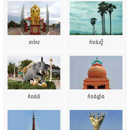
តាកែវ
កំពង់ស្ពឺ
កំពង់ធំ
កំពង់ឆ្នាំង