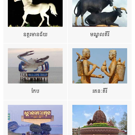
ឧត្ដរមានជ័យ
មណ្ឌលគីរី
កែប
រតនៈគីរី