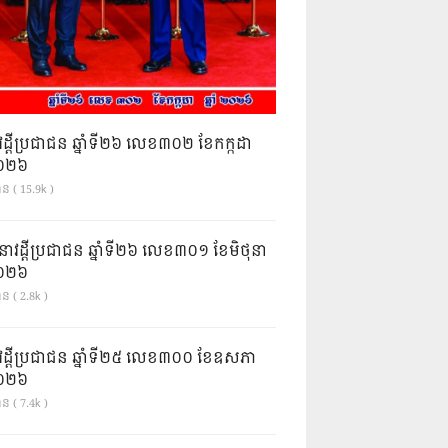
វដ្តីប្រជាជន ឆ្នាំទី២៦ លេខ៣០២ ខែកក្កដា
ំ២០២៦
ាន ( 15.9k )
នាវដ្ដីប្រជាជន ឆ្នាំទី២៦ លេខ៣០១ ខែមិថុនា
ំ២០២៦
ន ( 2.8k )
វដ្តីប្រជាជន ឆ្នាំទី២៥ លេខ៣០០ ខែឧសភា
ំ២០២៦
ន ( 7.4k )