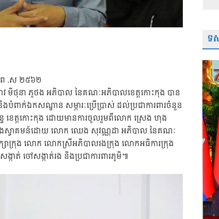
ទស្
ស័ក ព .ស ២៥៦២
កជំទាវ មិថុនា ភូថង អភិបាល នៃគណៈអភិបាលខេត្តកោះកុង បាន
ងបំពាក់ឯកសណ្ឋាន សម្ភារៈប្រើប្រាស់ ដល់ប្រជាការពារចំនួន
ូមិន្ទ ខេត្តកោះកុង ដោយមានការចូលរួមពីលោក ស្រេង ហុង
និងស្វាគមន៍ដោយ លោក ឈេង សុវណ្ណដា អភិបាល នៃគណៈ
រឹក្សាក្រុង លោក លោកស្រីអភិបាលរងក្រុង លោកអធិការក្រុង
្កាត់ ចៅសង្កាត់រង និងប្រជាការពារភូមិ៕