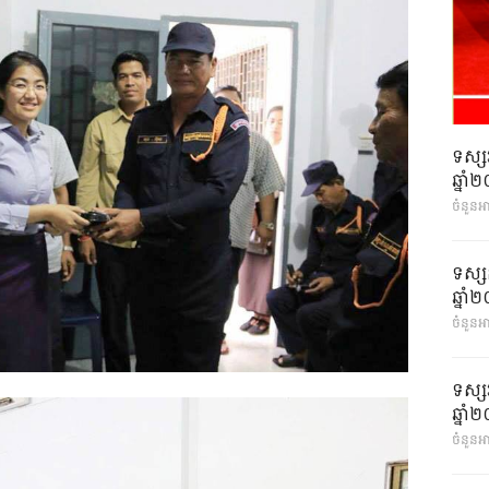
ទស្ស
ឆ្នា
ចំនួនអ
ទស្ស
ឆ្នា
ចំនួនអា
ទស្ស
ឆ្នា
ចំនួនអា