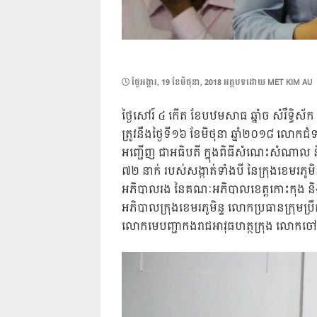
POSTED
ថ្ងៃ​អង្គារ, 19 ខែ​មិថុនា, 2018
អត្ថបទដោយ
MET KIM AU
ON
ថ្ងៃសៅរ៍ ៤ កើត ខែបឋមសាធ ឆ្នាំច សំរឹទ្ធិ
ត្រូវនឹងថ្ងៃទី១៦ ខែមិថុនា ឆ្នាំ២០១៨ លោ
អញ្ជើញ ជាអធិបតី ក្នុងពិធីសំណេះសំណាល និ
៧២ នាក់ របស់សង្កាត់ទាំងបី នៃក្រុងខេមរភ
អភិបាលរង នៃគណៈអភិបាលខេត្តកោះកុង 
អភិបាលក្រុងខេមរភូមិន្ទ លោកប្រធានក្រុមប្
លោកមេបញ្ជាកងរាជអាវុធហត្ថក្រុង លោកចៅសង