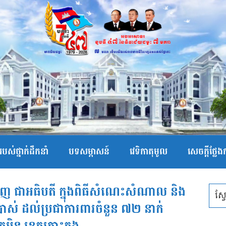
បស់ថ្នាក់ដឹកនាំ
បទសម្ភាសន៍
វេទិកាតុមូល
សេចក្ដីថ្លែ
ើញ ជាអធិបតី ក្នុងពិធីសំណេះសំណាល និង
្រាស់ ដល់ប្រជាការពារចំនួន ៧២ នាក់