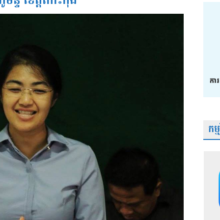
ូមិន្ទ ខេត្តកោះកុង
កម្