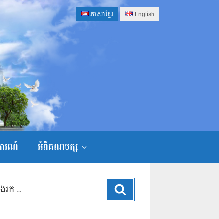
ភាសាខ្មែរ
English
ងការណ៍
អំពីគណបក្ស
ស្វែងរក