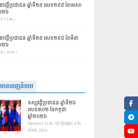
នាវដ្ដីប្រជាជន ឆ្នាំទី២៥ លេខ២៩៩ ខែមេសា
ំ២០២៦
ន ( 5.6k )
នាវដ្ដីប្រជាជន ឆ្នាំទី២៥ លេខ២៩៨ ខែមីនា
ំ២០២៦
ាន ( 10.4k )
ត៌មានពេញនិយម
ទស្សវដ្តីប្រជាជន ឆ្នាំទី២៦
លេខ៣០២ ខែកក្កដា
ឆ្នាំ២០២៦
ថ្ងៃ​អង្គារ, 4 ខែ​
ចំនួនអាន ( 15.9k )
សីហា, 2026