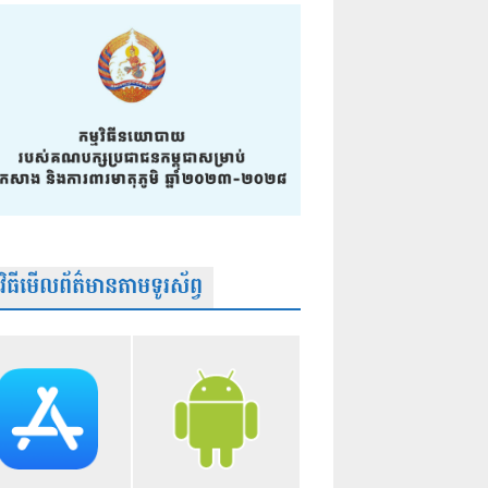
មវិធីមើលព័ត៌មានតាមទូរស័ព្វ