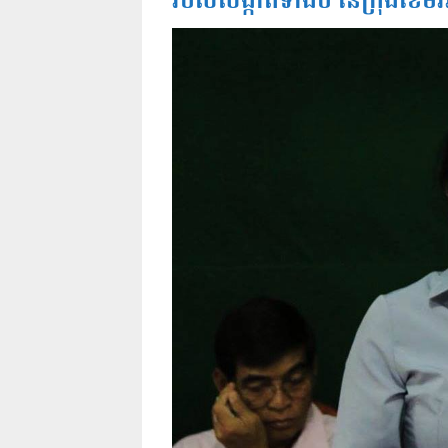
របស់សង្កាត់ទាំងបី នៃក្រុងខេមរភ