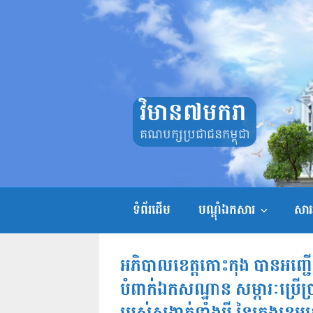
Skip
to
content
វិមាន៧មករា
គណបក្សប្រជាជនកម្ពុជា
ទំព័រដើម
បណ្តុំឯកសារ
សាររ
អភិបាលខេត្តកោះកុង បានអញ្ជ
បំពាក់ឯកសណ្ឋាន សម្ភារៈប្រើប