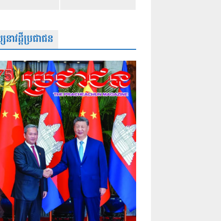
សនាវដ្តីប្រជាជន