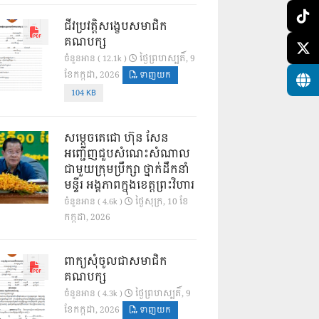
ជីវប្រវត្តិសង្ខេបសមាជិក
គណបក្ស
ថ្ងៃ​ព្រហស្បតិ៍, 9
ចំនួនអាន ( 12.1k )
ខែ​កក្កដា, 2026
ទាញយក
104 KB
សម្តេចតេជោ ហ៊ុន សែន
អញ្ជើញជួបសំណេះសំណាល
ជាមួយក្រុមប្រឹក្សា ថ្នាក់ដឹកនាំ
មន្ទីរ អង្គភាពក្នុងខេត្តព្រះវិហារ
ថ្ងៃ​សុក្រ, 10 ខែ​
ចំនួនអាន ( 4.6k )
កក្កដា, 2026
ពាក្យសុំចូលជាសមាជិក
គណបក្ស
ថ្ងៃ​ព្រហស្បតិ៍, 9
ចំនួនអាន ( 4.3k )
ខែ​កក្កដា, 2026
ទាញយក