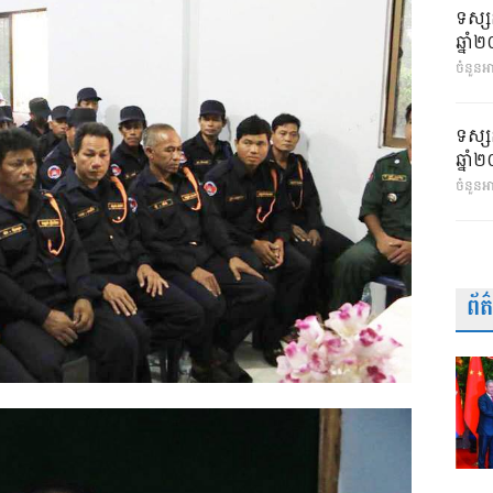
ទស្ស
ឆ្នា
ចំនួនអា
ទស្ស
ឆ្នា
ចំនួនអ
ព័