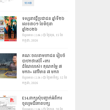
93 KB
ទស្សនាវដ្ដីប្រជាជន ឆ្នាំទី២៦
លេខ៣០១ ខែមិថុនា
ឆ្នាំ២០២៦
ថ្ងៃ​ពុធ, 15 ខែ​
ចំនួនអាន ( 2.8k )
កក្កដា, 2026
គណៈចលនាមហាជន រៀបចំ
បាឋកថាស៊េរី «កេរ
ដំណែលរស់៖ គុណតម្លៃ ៧
មករា» នៅវិមាន ៧ មករា
ថ្ងៃ​អាទិត្យ, 12 ខែ​
ចំនួនអាន ( 2.5k )
កក្កដា, 2026
E14.ពាក្យសុំបញ្ជាក់អំពីការ
ចូលរួមជីវភាពបក្ស
ថ្ងៃ​ចន្ទ, 20 ខែ​
ចំនួនអាន ( 1.8k )