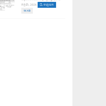
កក្កដា, 2026
ទាញយក
96 KB