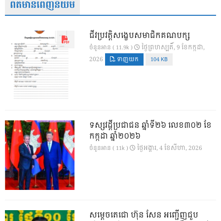
ព័ត៌មានពេញនិយម
ជីវប្រវត្តិសង្ខេបសមាជិកគណបក្ស
ថ្ងៃ​ព្រហស្បតិ៍, 9 ខែ​កក្កដា,
ចំនួនអាន ( 11.9k )
2026
ទាញយក
104 KB
ទស្សវដ្តីប្រជាជន ឆ្នាំទី២៦ លេខ៣០២ ខែ
កក្កដា ឆ្នាំ២០២៦
ថ្ងៃ​អង្គារ, 4 ខែ​សីហា, 2026
ចំនួនអាន ( 11k )
សម្តេចតេជោ ហ៊ុន សែន អញ្ជើញជួប