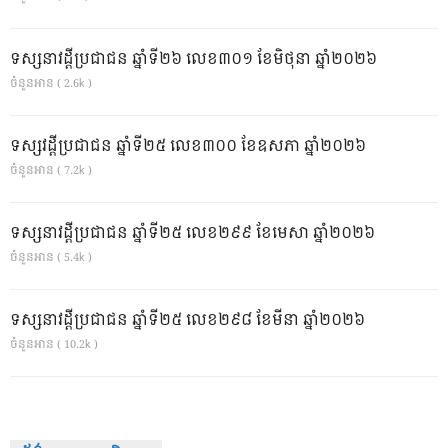
ទស្សនាវដ្ដីប្រជាជន ឆ្នាំទី២៦ លេខ៣០១ ខែមិថុនា ឆ្នាំ២០២៦
ចំនួនអាន ( 2.6k )
ទស្សវដ្តីប្រជាជន ឆ្នាំទី២៥ លេខ៣០០ ខែឧសភា ឆ្នាំ២០២៦
ចំនួនអាន ( 7.2k )
ទស្សនាវដ្ដីប្រជាជន ឆ្នាំទី២៥ លេខ២៩៩ ខែមេសា ឆ្នាំ២០២៦
ចំនួនអាន ( 5.4k )
ទស្សនាវដ្ដីប្រជាជន ឆ្នាំទី២៥ លេខ២៩៨ ខែមីនា ឆ្នាំ២០២៦
ចំនួនអាន ( 10.2k )