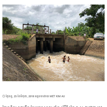
POSTED
ថ្ងៃ​ចន្ទ, 25 ខែ​មិថុនា, 2018
អត្ថបទដោយ
MET KIM AU
ON