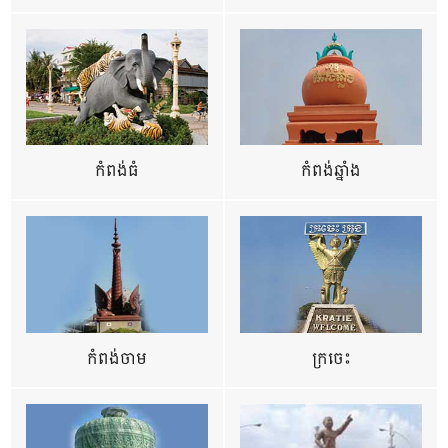
កំពង់ធំ
កំពង់ឆ្នាំង
កំពង់ចាម
ក្រចេះ