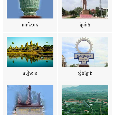
ពោធិ៍សាត់
ព្រៃវែង
សៀមរាប
ស្ទឹងត្រែង