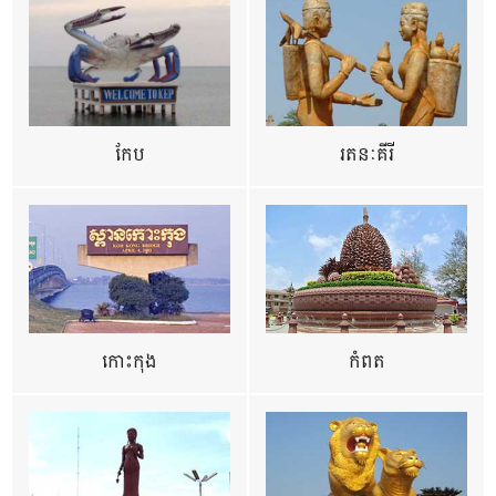
កែប
រតនៈគីរី
កោះកុង
កំពត