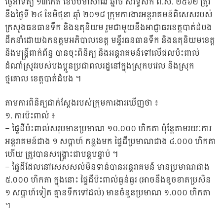
ថ្ងៃអាទិត្យ ១៣កើត ខែបឋមាសាឍ ឆ្នាំច សំរឹទ្ធិស័ក ព.ស. ២៥៦២ ត្រូវ
នឹងថ្ងៃទី ២៤ ខែមិថុនា ឆ្នាំ ២០១៨ ក្រុមការងារអន្តរាគមន៍ពិសេសរបស់
ក្រសួងធនធានទឹក និងឧតុនិយម រួមជាមួយនឹងអាជ្ញាធរខេត្តបាត់ដំបង
ដឹកនាំដោយឯកឧត្តមអភិបាលខេត្ត មន្ទីរធនធានទឹក និងឧតុនិយមខេត្ត
និងមន្ត្រីពាក់ព័ន្ធ បានចុះពិនិត្យ និងអន្តរាគមន៍ទៅលើផលប៉ះពាល់
ដំណាំស្រូវរបស់បងប្អូនប្រជាពលរដ្ឋនៅក្នុងស្រុកបវេល និងស្រុក
ថ្មគោល ខេត្តបាត់ដំបង ។
តាមការពិនិត្យជាក់ស្តែងរបស់ក្រុមការងារឃើញថា ៖
១. ការប៉ះពាល់ ៖
– ផ្ទៃដីប៉ះពាល់សរុបមានប្រមាណ ១០.០០០ ហិកតា ប៉ុន្តែតាមរយៈការ
អន្តរាគមន៍ជាង ១ សប្តាហ៍ កន្លងមក ផ្ទៃដីប្រមាណជាង ៤.០០០ ហិកតា
ហើយ ត្រូវបានសង្គ្រោះជាបន្តបន្ទាប់ ។
– ផ្ទៃដីដែលនៅសេសសល់មិនទាន់បានអន្តរាគមន៍ មានប្រមាណជាង
៥.០០០ ហិកតា ក្នុងនោះ ផ្ទៃដីប៉ះពាល់ធ្ងន់ធ្ងរ (អាចនឹងខូចខាតប្រសិន
១ សប្តាហ៍ទៀត គ្មានទឹកទៅដល់) មានចំនួនប្រមាណ ១.០០០ ហិកតា
។