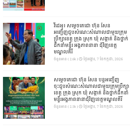
វីដេអូ៖ សម្តេចតេជោ ហ៊ុន សែន
អញ្ជើញជួបសំណេះសំណាលជាមួយក្រុម
ប្រឹក្សាខេត្ត ក្រុង ស្រុក ឃុំ សង្កាត់ និងថ្នាក់
ដឹកនាំមន្ទីរ អង្គភាពនានា ជុំវិញខេត្ត
មណ្ឌលគិរី
ថ្ងៃ​អង្គារ, 7 ខែ​កក្កដា, 2026
ចំនួនអាន ( 2.6k )
សម្តេចតេជោ ហ៊ុន សែន បន្តអញ្ជើញ
ចុះជួបសំណេះសំណាលជាមួយក្រុមប្រឹក្សា
ខេត្ត ក្រុង ស្រុក ឃុំ សង្កាត់ និងថ្នាក់ដឹកនាំ
មន្ទីរអង្គភាពនានាជុំវិញខេត្តមណ្ឌលគិរី
ថ្ងៃ​អង្គារ, 7 ខែ​កក្កដា, 2026
ចំនួនអាន ( 2.5k )