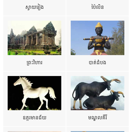
ស្វាយរៀង
ប៉ៃលិន
ព្រះវិហារ
បាត់ដំបង
ឧត្ដរមានជ័យ
មណ្ឌលគីរី