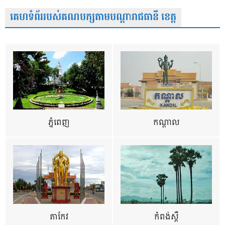
គេហទំព័ររបស់គណបក្សតាមបណ្តារាជធានី ខេត្ត
ភ្នំពេញ
កណ្តាល
តាកែវ
កំពង់ស្ពឺ