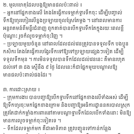
២. មូលហេតុដែលបង្កឱ្យមានផលប៉ះពាល់ ៖
– អ្នកនៅផ្នែកខាងលើ តែងតែធ្វើការទម្លាក់ទ្វារទឹកចុះ ដើម្បីបញ្ចាល់
ទឹកឱ្យហូរហៀរលើខ្នងប្រឡាយចូលស្រែតែម្តង ។ នៅពេលមានការ
អន្តរាគមន៍ពីមន្ទីរជំនាញ ពួកគាត់បានបើកទ្វារទឹកតែក្នុងរយៈពេលខ្លី
ប៉ុណ្តោះ រួចក៏លួចទម្លាក់ចុះវិញ ។
– ប្រឡាយមួយចំនួន នៅពេលដែលដល់វេនត្រូវបានទទួលទឹក បងប្អូន
កសិករ តែងតែធ្វើការបង្វែរទឹកទៅឱ្យទៅប្រឡាយផ្សេងៗទៀត ដើម្បី
ទទួលទឹកមុន ។ ការមិនទទួលបានទឹកដែលដល់វេននេះ គឺមានរហូត
ដល់ទៅ ៣ ដង ស្មើនឹង ៩ ថ្ងៃ ដែលនេះក៏ជាផ្នែកមួយបណ្តាលឱ្យ
មានផលប៉ះពាល់ផងដែរ ។
៣. ការដោះស្រាយ ៖
– ក្រុមការងារ បានបញ្ជាឱ្យបើកទ្វារទឹកនៅផ្នែកខាងលើទាំងអស់ ដើម្បី
ឱ្យទឹកហូរចុះមកផ្នែកខាងក្រោម និងបញ្ជាឱ្យអធិការដ្ឋាននគរបាលស្រុក
ត្រូវតែដាក់កម្លាំងការពារនៅតាមបណ្តាទ្វារទឹកដែលបើកទាំងនោះ មិនឱ្យ
មានការលួចទម្លាក់ចុះទៀតទេ ។
– ទឹកដែលទម្លាក់មក គឺជាអាទិភាព ត្រូវបញ្ជូនទៅកាន់កន្លែង