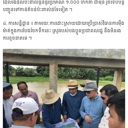
ដែលរងផលប៉ះពាល់ធ្ងន់ធ្ងរប្រមាណ ១.០០០ ហិកតា ជាមុន រួចទើបបន្ត
បញ្ជូនទៅកាន់តំបន់ប៉ះពាល់ដទៃទៀត ។
៤. ការសន្និដ្ឋាន ៖ តាមរយៈការដោះស្រាយដោយប្រើប្រាស់វិធានការម៉ឺង
ម៉ាត់ក្នុងការបែងចែកទឹកនេះ ស្រូវរបស់បងប្អូនប្រជាពលរដ្ឋ នឹងមិនរង
ការខូចខាតទេ ។