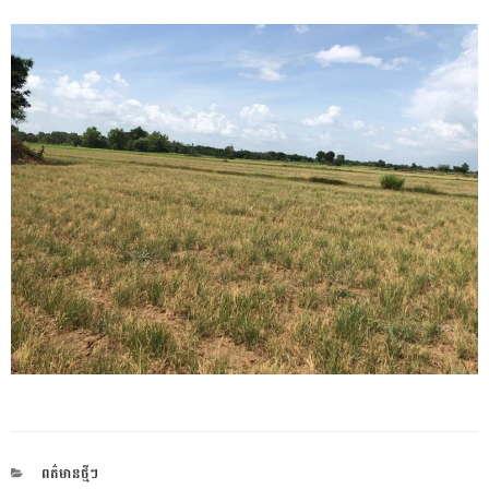
CATEGORIES
ពត៌មានថ្មីៗ