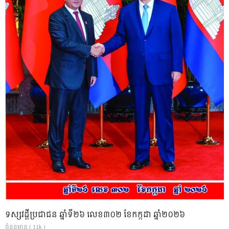
ទស្សវដ្តីប្រជាជន ឆ្នាំទី២៦ លេខ៣០២ ខែកក្កដា ឆ្នាំ២០២៦
ចំនួនអាន ( 11k )