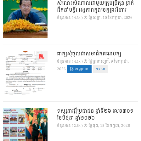
សំណេះសំណាលជាមួយក្រុមប្រឹក្សា ថ្នាក់
ដឹកនាំមន្ទីរ អង្គភាពក្នុងខេត្តព្រះវិហារ
ថ្ងៃ​សុក្រ, 10 ខែ​កក្កដា, 2026
ចំនួនអាន ( 4.3k )
ពាក្យសុំចូលជាសមាជិកគណបក្ស
ថ្ងៃ​ព្រហស្បតិ៍, 9 ខែ​កក្កដា,
ចំនួនអាន ( 4.1k )
2026
ទាញយក
93 KB
ទស្សនាវដ្ដីប្រជាជន ឆ្នាំទី២៦ លេខ៣០១
ខែមិថុនា ឆ្នាំ២០២៦
ថ្ងៃ​ពុធ, 15 ខែ​កក្កដា, 2026
ចំនួនអាន ( 2.6k )