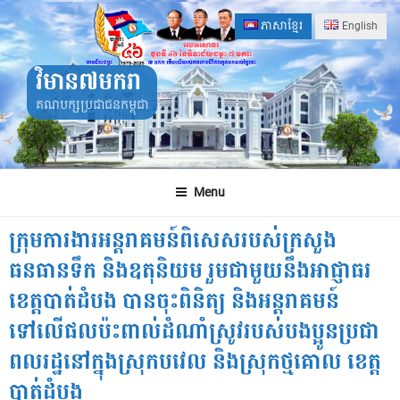
Skip
ភាសាខ្មែរ
English
to
content
វិមាន៧មករា
គណបក្សប្រជាជនកម្ពុជា
Menu
ក្រុមការងារអន្តរាគមន៍ពិសេសរបស់ក្រសួង
ធនធានទឹក និងឧតុនិយម រួមជាមួយនឹងអាជ្ញាធរ
ខេត្តបាត់ដំបង បានចុះពិនិត្យ និងអន្តរាគមន៍
ទៅលើផលប៉ះពាល់ដំណាំស្រូវរបស់បងប្អូនប្រជា
ពលរដ្ឋនៅក្នុងស្រុកបវេល និងស្រុកថ្មគោល ខេត្ត
បាត់ដំបង