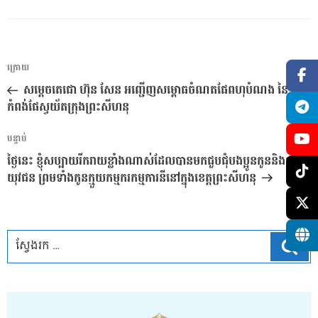
ការ​
អត្ថបទ
ក្រោយ
នាំទិស​
មុន
សម្តេចតេជោ ហ៊ុន សែន អញ្ជើញសម្ពោធចំណតផែពហុបំណង នៃ
ប្រកាស
កំពង់ផែស្វយ័តក្រុងព្រះសីហនុ
អត្ថបទ
បន្ទាប់
បន្ទាប់
ថ្ងៃនេះ ខ្ញុំសប្បាយរីករាយខ្លាំងណាស់ដែលបានមកជួបជុំបងប្អូនកូននិងក្មួយៗ
យុវជន ព្រមទាំងកូនក្មួយកម្មករកម្មការនីនៅក្នុងខេត្តព្រះសីហនុ
ស្វែ