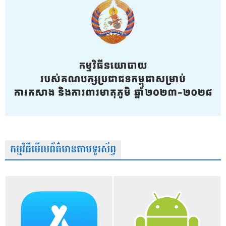
កម្មវិធីមើលព័ត៌មានតាមទូរស័ព្វ