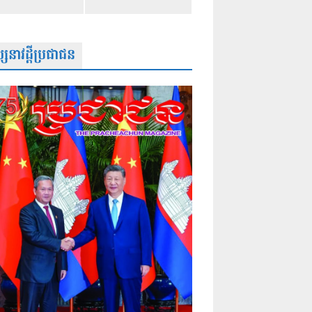
សនាវដ្តីប្រជាជន