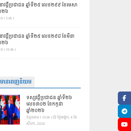
នាវដ្ដីប្រជាជន ឆ្នាំទី២៥ លេខ២៩៩ ខែមេសា
ំ២០២៦
ន ( 5.6k )
នាវដ្ដីប្រជាជន ឆ្នាំទី២៥ លេខ២៩៨ ខែមីនា
ំ២០២៦
ាន ( 10.4k )
ត៌មានពេញនិយម
ទស្សវដ្តីប្រជាជន ឆ្នាំទី២៦
លេខ៣០២ ខែកក្កដា
ឆ្នាំ២០២៦
ថ្ងៃ​អង្គារ, 4 ខែ​
ចំនួនអាន ( 19.6k )
សីហា, 2026