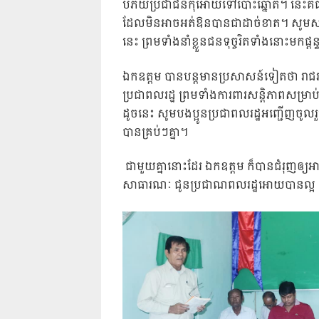
បំភ័យប្រជាជនកុំអោយទៅបោះឆ្នោត។ នេះគឺជ
ដែលមិនអាចអត់ឱនបានជាដាច់ខាត។ សូមសមត្ថកិច
នេះ ព្រមទាំងនាំខ្លួនជនទុច្ចរិតទាំងនោះមកផ
ឯកឧត្តម បានបន្តមានប្រសាសន៍ទៀតថា រាជរដ្ឋាភ
ប្រជាពលរដ្ឋ ព្រមទាំងការពារសន្តិភាពសម្
ដូចនេះ សូមបងប្អូនប្រជាពលរដ្ឋអញ្ជើញចូលរួ
បានគ្រប់ៗគ្នា។
​ ជាមួយគ្នានោះដែរ ឯកឧត្តម ក៏បានជំរុញឲ្យអាជ្ញ
សាធារណៈ ជូនប្រជាណពលរដ្ឋអោយបានល្អ កុ