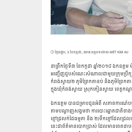
POSTED
ថ្ងៃ​អង្គារ, 3 ខែ​កក្កដា, 2018
អត្ថបទដោយ
MET KIM AU
ON
នាព្រឹកថ្ងៃទី៣ ខែកក្កដា ឆ្នាំ២០១៨ ឯកឧត្ត
អញ្ជើញជួបសំណេះសំណាលជាមួយក្រុមប្រឹក្សាឃុ
កំពង់ស្វាយ២ ភូមិព្រែកតានប់ និងភូមិព្រែកតា
ក្នុងឃុំកំពង់ស្វាយ ស្រុកកៀនស្វាយ ខេត្តកណ
ឯកឧត្តម បានជម្រាបជូនអំពី សភាពការណ៍បច្ចុ
តាមបណ្តាញសង្គមថា ការបោះឆ្នោតជាតិខាងម
ខ្មៅជ្រលក់ដៃធម្មតា និង ២)ទឹកខ្មៅដែលជ្រ
នេះជាព័ត៌មានបោកប្រាស់ ដែលមានចេតនាបង្