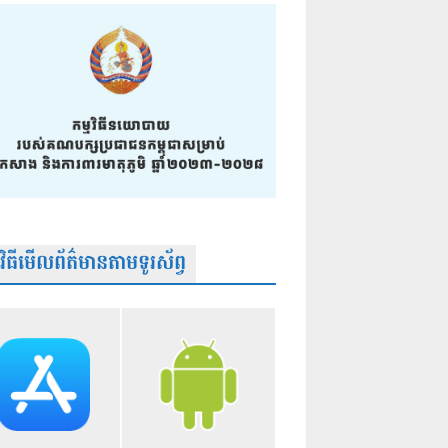
មវិធីមើលព័ត៌មានតាមទូរស័ព្វ