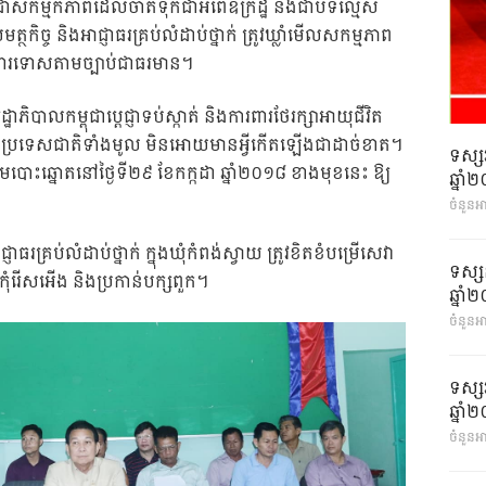
ាសកម្មកភាពដែលចាត់ទុកជាអំពើឧក្រិដ្ឋ និងជាបទល្មើស
្ច និងអាជ្ញាធរគ្រប់លំដាប់ថ្នាក់ ត្រូវឃ្លាំមើលសកម្មភាព
្តន្ទារទោសតាមច្បាប់ជាធរមាន។
ិបាលកម្ពុជាប្តេជ្ញាទប់ស្កាត់ និងការពារថែរក្សាអាយុជីវិត
រាប់ប្រទេសជាតិទាំងមូល មិនអោយមានអ្វីកើតឡើងជាដាច់ខាត។
ទស្ស
មបោះឆ្នោតនៅថ្ងៃទី២៩ ខែកក្កដា ឆ្នាំ២០១៨ ខាងមុខនេះ ឱ្យ
ឆ្នា
ចំនួនអ
ាធរគ្រប់លំដាប់ថ្នាក់ ក្នុងឃុំកំពង់ស្វាយ ត្រូវខិតខំបម្រើសេវា
ទស្ស
ំរើសអើង និងប្រកាន់បក្សពួក។
ឆ្នា
ចំនួនអា
ទស្ស
ឆ្នា
ចំនួនអា