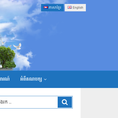
ភាសាខ្មែរ
English
ងការណ៍
អំពីគណបក្ស
ស្វែងរក