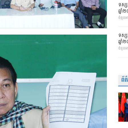
ទស្ស
ឆ្នា
ចំនួនអា
ទស្ស
ឆ្នា
ចំនួនអ
ព័