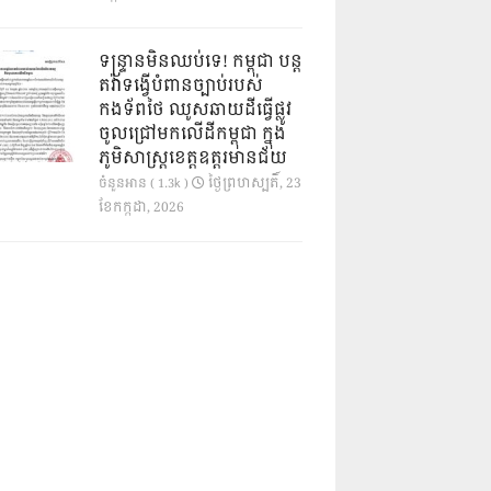
ទន្ទ្រានមិនឈប់ទេ! កម្ពុជា បន្ត
តវ៉ាទង្វើបំពានច្បាប់របស់
កងទ័ពថៃ ឈូសឆាយដីធ្វើផ្លូវ
ចូលជ្រៅមកលើដីកម្ពុជា ក្នុង
ភូមិសាស្ត្រខេត្តឧត្តរមានជ័យ
ថ្ងៃ​ព្រហស្បតិ៍, 23
ចំនួនអាន ( 1.3k )
ខែ​កក្កដា, 2026