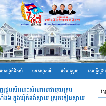
បស់ថ្នាក់ដឹកនាំ
បទសម្ភាសន៍
វេទិកាតុមូល
សេចក្ដីថ្លែ
ញ្ជើញជួបសំណេះសំណាលជាមួយក្រុម
មិទាំង៦ ក្នុងឃុំកំពង់ស្វាយ ស្រុកកៀនស្វាយ