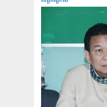
ខេត្តកណ្តាល