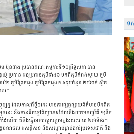
ទស្
ម ម៉ម ប៊ុននាង ប្រធានគណៈកម្មការទី១០ព្រឹទ្ធសភា បាន
ំ ប្រធាន អនុប្រធានភូមិទាំង៦ មកពីភូមិកំពង់ស្វាយ ភូមិ
នប់២ ភូមិព្រែកដូង ភូមិព្រែកដូង២ សរុបចំនួន ២៨នាក់ ស្ថិត
្តាល។
ប្បន្ន ដែលកាលពីថ្មីៗនេះ មានការផ្សព្វផ្សាយព័ត៌មានមិនពិត
ុខនេះ នឹងមានទឹកខ្មៅពីរប្រភេទដែលន
ឹងយកមកប្រើគឺ ១)ទឹក
លក់ដៃហើយ គឺនឹងធ្វើអោយស្លាប់ភ្លាមក្នុងរយៈពេល ២៤ម៉ោង។
កចលាចល អសន្តិសុខ និងសណ្តាប់ធ្នាប់ដល់ប្រទេសជាតិ និង