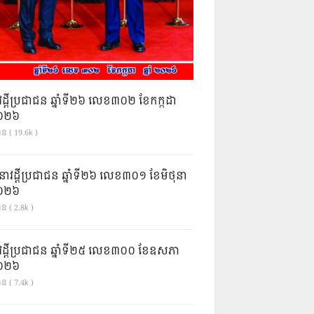
វដ្តីប្រជាជន ឆ្នាំទី២៦ លេខ៣០២ ខែកក្កដា
ំ២០២៦
ាន ( 19.6k )
នាវដ្ដីប្រជាជន ឆ្នាំទី២៦ លេខ៣០១ ខែមិថុនា
ំ២០២៦
ន ( 2.8k )
វដ្តីប្រជាជន ឆ្នាំទី២៥ លេខ៣០០ ខែឧសភា
ំ២០២៦
ន ( 7.4k )