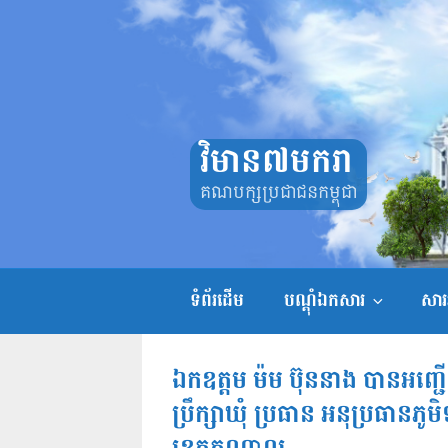
Skip
to
content
វិមាន៧មករា
គណបក្សប្រជាជនកម្ពុជា
ទំព័រដើម
បណ្តុំឯកសារ
សាររ
ឯកឧត្តម ម៉ម ប៊ុននាង បានអ
ប្រឹក្សាឃុំ ប្រធាន អនុប្រធានភូ