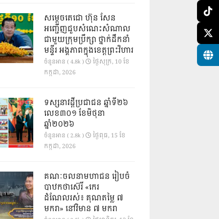
សម្តេចតេជោ ហ៊ុន សែន
អញ្ជើញជួបសំណេះសំណាល
ជាមួយក្រុមប្រឹក្សា ថ្នាក់ដឹកនាំ
មន្ទីរ អង្គភាពក្នុងខេត្តព្រះវិហារ
ថ្ងៃ​សុក្រ, 10 ខែ​
ចំនួនអាន ( 4.8k )
កក្កដា, 2026
ទស្សនាវដ្ដីប្រជាជន ឆ្នាំទី២៦
លេខ៣០១ ខែមិថុនា
ឆ្នាំ២០២៦
ថ្ងៃ​ពុធ, 15 ខែ​
ចំនួនអាន ( 2.8k )
កក្កដា, 2026
គណៈចលនាមហាជន រៀបចំ
បាឋកថាស៊េរី «កេរ
ដំណែលរស់៖ គុណតម្លៃ ៧
មករា» នៅវិមាន ៧ មករា