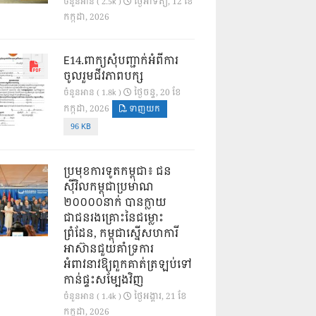
ថ្ងៃ​អាទិត្យ, 12 ខែ​
ចំនួនអាន ( 2.5k )
កក្កដា, 2026
E14.ពាក្យសុំបញ្ជាក់អំពីការ
ចូលរួមជីវភាពបក្ស
ថ្ងៃ​ចន្ទ, 20 ខែ​
ចំនួនអាន ( 1.8k )
កក្កដា, 2026
ទាញយក
96 KB
ប្រមុខការទូតកម្ពុជា៖ ជន
ស៊ីវិលកម្ពុជាប្រមាណ
២០០០០នាក់ បានក្លាយ
ជាជនរងគ្រោះនៃជម្លោះ
ព្រំដែន, កម្ពុជាស្នើសហការី
អាស៊ានជួយគាំទ្រការ
អំពាវនាវឱ្យពួកគាត់ត្រឡប់ទៅ
កាន់ផ្ទះសម្បែងវិញ
ថ្ងៃ​អង្គារ, 21 ខែ​
ចំនួនអាន ( 1.4k )
កក្កដា, 2026