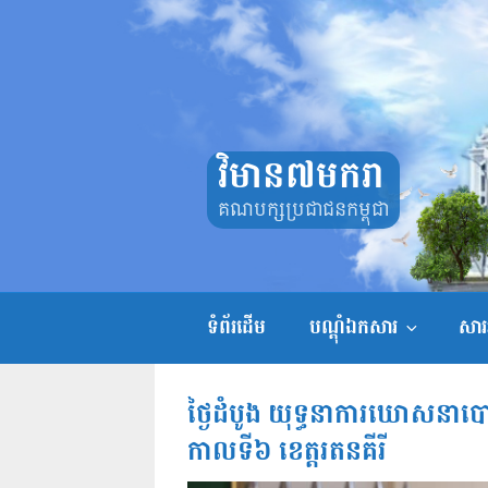
Skip
to
content
វិមាន៧មករា
គណបក្សប្រជាជនកម្ពុជា
ទំព័រដើម
បណ្តុំឯកសារ
សាររ
ថ្ងៃដំបូង យុទ្ធនាការឃោសនាបោះ
កាលទី៦ ខេត្តរតនគីរី