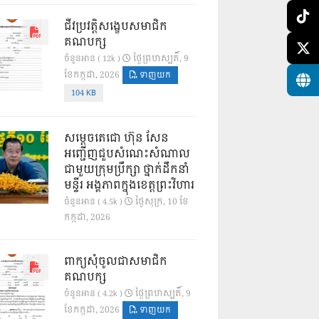
ជីវប្រវត្តិសង្ខេបសមាជិក
គណបក្ស
ថ្ងៃ​ព្រហស្បតិ៍, 9
ចំនួនអាន ( 12k )
ខែ​កក្កដា, 2026
ទាញយក
104 KB
សម្តេចតេជោ ហ៊ុន សែន
អញ្ជើញជួបសំណេះសំណាល
ជាមួយក្រុមប្រឹក្សា ថ្នាក់ដឹកនាំ
មន្ទីរ អង្គភាពក្នុងខេត្តព្រះវិហារ
ថ្ងៃ​សុក្រ, 10 ខែ​
ចំនួនអាន ( 4.5k )
កក្កដា, 2026
ពាក្យសុំចូលជាសមាជិក
គណបក្ស
ថ្ងៃ​ព្រហស្បតិ៍, 9
ចំនួនអាន ( 4.2k )
ខែ​កក្កដា, 2026
ទាញយក