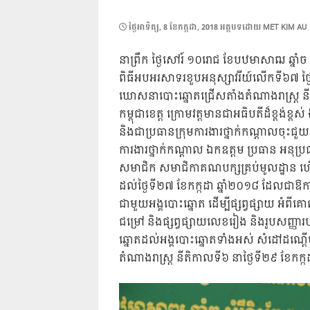
POSTED
ថ្ងៃ​អាទិត្យ, 8 ខែ​កក្កដា, 2018
អត្ថបទដោយ
MET KIM AU
ON
នាព្រឹក​ ថ្ងៃសៅរ៍​ ១០រោជ ខែបឋមាសាឍ​ ឆ្នាំច​
ពិធីអបអរសាទរខួបអនុស្សាវរីយ៍លើកទី៦៧​ ថ្ង
ឃោសនាបោះឆ្នោតជ្រើសតាំងតំណាងរាស្រ្ត​ នី
កម្ពុជាខេត្ត ក្រោមវត្តមានជាអធិបតីដ៏ខ្ពង់ខ្
និងជាប្រធានក្រុមការងារថ្នាក់កណ្តាលចុះជួយ
ការងារថ្នាក់កណ្តាល ឯកឧត្តម ប្រធាន អនុប្រធា
សមាជិក សមាជិកាគណបក្សគ្រប់មូលដ្ឋាន ហើ
ដល់ថ្ងៃទី២៧​ ខែកក្កដា ឆ្នាំ២០១៨ ដែលជា
ជាមួយអង្គបោះឆ្នោត ដើម្បី​ផ្សព្វផ្សាយ អ
ជម្រៅ និងផ្សព្វផ្សាយលេខរៀង និងរូបសញ្ញា
ឆ្នោតដល់អង្គបោះឆ្នោត​ទាំងអស់ សំដៅដណើ្តម
តំណាងរាស្រ្ត​ នីតិកាលទី៦ នាថ្ងៃទី២៩ ខែកក្