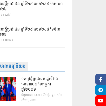
នាវដ្ដីប្រជាជន ឆ្នាំទី២៥ លេខ២៩៩ ខែមេសា
ំ២០២៦
ន ( 5.5k )
នាវដ្ដីប្រជាជន ឆ្នាំទី២៥ លេខ២៩៨ ខែមីនា
ំ២០២៦
ាន ( 10.3k )
ត៌មានពេញនិយម
ទស្សវដ្តីប្រជាជន ឆ្នាំទី២៦
លេខ៣០២ ខែកក្កដា
ឆ្នាំ២០២៦
ថ្ងៃ​អង្គារ, 4 ខែ​
ចំនួនអាន ( 13.2k )
សីហា, 2026