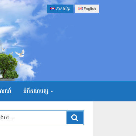
ភាសាខ្មែរ
English
ងការណ៍
អំពីគណបក្ស
ស្វែងរក