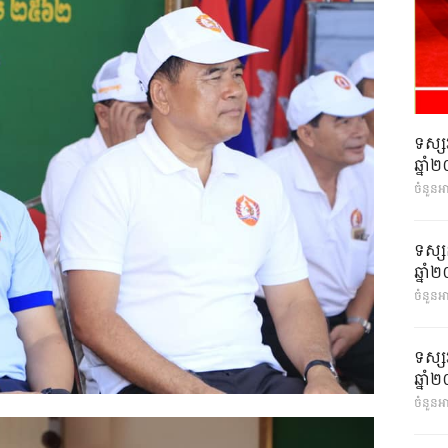
ទស្ស
ឆ្នា
ចំនួនអ
ទស្ស
ឆ្នា
ចំនួនអា
ទស្ស
ឆ្នា
ចំនួនអា