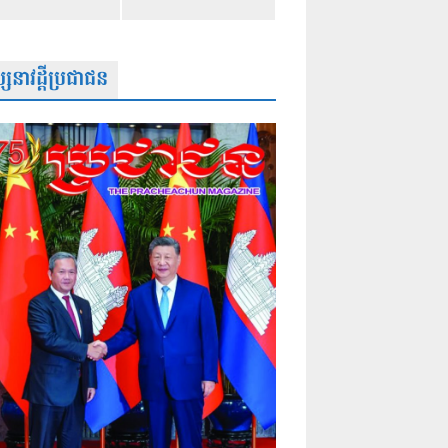
សនាវដ្តីប្រជាជន