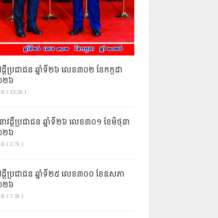
វដ្តីប្រជាជន ឆ្នាំទី២៦ លេខ៣០២ ខែកក្កដា
ំ២០២៦
ាន ( 13.2k )
នាវដ្ដីប្រជាជន ឆ្នាំទី២៦ លេខ៣០១ ខែមិថុនា
ំ២០២៦
ន ( 2.7k )
វដ្តីប្រជាជន ឆ្នាំទី២៥ លេខ៣០០ ខែឧសភា
ំ២០២៦
ន ( 7.3k )