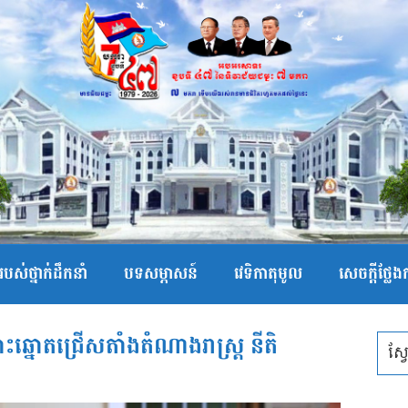
បស់ថ្នាក់ដឹកនាំ
បទសម្ភាសន៍
វេទិកាតុមូល
សេចក្ដីថ្លែ
ឆ្នោតជ្រើសតាំងតំណាងរាស្រ្ត​ នីតិ