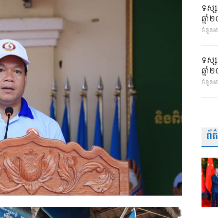
ទស្ស
ឆ្នា
ចំនួនអា
ទស្ស
ឆ្នា
ចំនួនអ
ព័