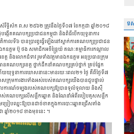
ទស្
 សំរឹទ្ធិស័ក ព.ស ២៥៦២ ត្រូវនឹងថ្ងៃទី០៧ ខែកក្កដា​ ឆ្នាំ២០១៨​
ៃបង្កើតគណបក្សប្រជាជនកម្ពុជា​ និងពិធីបើកយុទ្ធនាការ
តិកាលទី៦ បានប្រារព្ធធ្វើឡើងនៅស្នាក់ការគណបក្សប្រជាជន
ពស់ ឯកឧត្តម ប៊ូ ថង សមាជិកអចិន្ត្រៃយ៍ គណៈគម្មាធិការកណ្តាល
ខេត្ត និងលោកជំទាវ រួមទាំងវត្តមានឯកឧត្តម អនុប្រធានក្រុម
នគណបក្សខេត្ត ថ្នាក់ដឹកនាំគណបក្សគ្រប់ថ្នាក់ គ្រប់ផ្នែក
យយុទ្ធនាការឃោសនានេះមានរយៈពេល២១​ ថ្ងៃ គឺពីថ្ងៃទី៧​
ឱកាសក្រុមការងារទាំងអស់របស់គណបក្សយើងបានជួបផ្ទាល់
ំពីគោលការណ៍ចម្បងរបស់គណបក្សឱ្យបានទូលំទូលាយ និងស៊ី
របស់គណបក្សលើសន្លឹកឆ្នោត និងណែនាំ​អំពីរបៀបគូស​សន្លឹក
ប្រៀបឈ្នះឱ្យបានដាច់ខាត​ក្នុងការ​បោះឆ្នោតជ្រើសតាំង
កដា​ ឆ្នាំ២០១៨ ខាងមុខនេះ ។