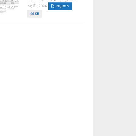
កក្កដា, 2026
ទាញយក
96 KB