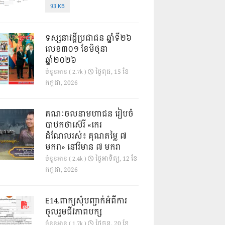
93 KB
ទស្សនាវដ្ដីប្រជាជន ឆ្នាំទី២៦
លេខ៣០១ ខែមិថុនា
ឆ្នាំ២០២៦
ថ្ងៃ​ពុធ, 15 ខែ​
ចំនួនអាន ( 2.7k )
កក្កដា, 2026
គណៈចលនាមហាជន រៀបចំ
បាឋកថាស៊េរី «កេរ
ដំណែលរស់៖ គុណតម្លៃ ៧
មករា» នៅវិមាន ៧ មករា
ថ្ងៃ​អាទិត្យ, 12 ខែ​
ចំនួនអាន ( 2.4k )
កក្កដា, 2026
E14.ពាក្យសុំបញ្ជាក់អំពីការ
ចូលរួមជីវភាពបក្ស
ថ្ងៃ​ចន្ទ, 20 ខែ​
ចំនួនអាន ( 1.7k )