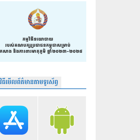
មវិធីមើលព័ត៌មានតាមទូរស័ព្វ