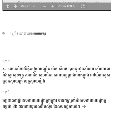
Page
1
/
45
Zoom
100%
CATEGORIES
កម្មវិធីនយោបាយរបស់គណបក្ស
ការ​
អត្ថបទ
ក្រោយ
នាំទិស​
មុន
លោកជំទាវកិត្តិសង្គហបណ្ឌិត ម៉ែន សំអន បានចុះជួបសំណេះសំណាល
ប្រកាស
និងសួរសុខទុក្ខ សមាជិក សមាជិកា គណបក្សប្រជាជនកម្ពុជា នៅឃុំតាសួស
ស្រុកស្វាយជ្រុំ ខេត្តស្វាយរៀង
អត្ថបទ
បន្ទាប់
បន្ទាប់
អគ្គនាយកដ្ឋានសភាពាណិជ្ជកម្មកម្ពុជា មានកិច្ចប្រជុំរវាងសភាពាណិជ្ជកម្ម
កម្ពុជា និង ធនាគារយូអេសអ៊ិចស៊ីម នៃសហរដ្ឋអាមេរិក