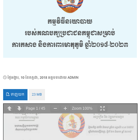
POSTED
ថ្ងៃ​អង្គារ, 10 ខែ​កក្កដា, 2018
អត្ថបទដោយ
ADMIN
ON
ទាញយក
23 MB
Page
1
/
45
Zoom
100%