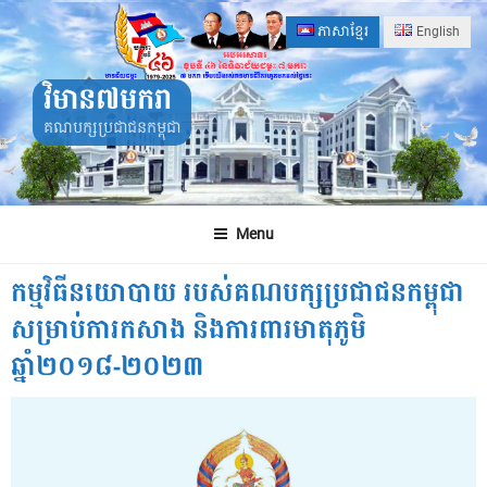
Skip
ភាសាខ្មែរ
English
to
content
វិមាន៧មករា
គណបក្សប្រជាជនកម្ពុជា
Menu
កម្មវិធីនយោបាយ របស់គណបក្សប្រជាជនកម្ពុជា
សម្រាប់ការកសាង និងការពារមាតុភូមិ
ឆ្នាំ២០១៨-២០២៣