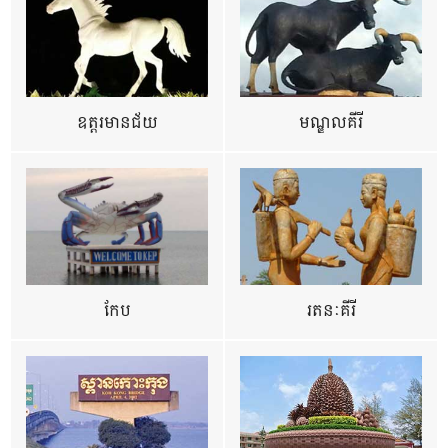
ឧត្ដរមានជ័យ
មណ្ឌលគីរី
កែប
រតនៈគីរី