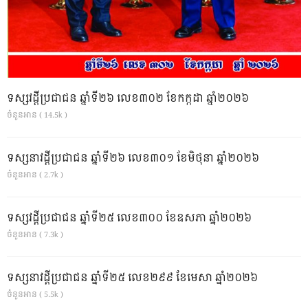
ទស្សវដ្តីប្រជាជន ឆ្នាំទី២៦ លេខ៣០២ ខែកក្កដា ឆ្នាំ២០២៦
ចំនួនអាន ( 14.5k )
ទស្សនាវដ្ដីប្រជាជន ឆ្នាំទី២៦ លេខ៣០១ ខែមិថុនា ឆ្នាំ២០២៦
ចំនួនអាន ( 2.7k )
ទស្សវដ្តីប្រជាជន ឆ្នាំទី២៥ លេខ៣០០ ខែឧសភា ឆ្នាំ២០២៦
ចំនួនអាន ( 7.3k )
ទស្សនាវដ្ដីប្រជាជន ឆ្នាំទី២៥ លេខ២៩៩ ខែមេសា ឆ្នាំ២០២៦
ចំនួនអាន ( 5.5k )