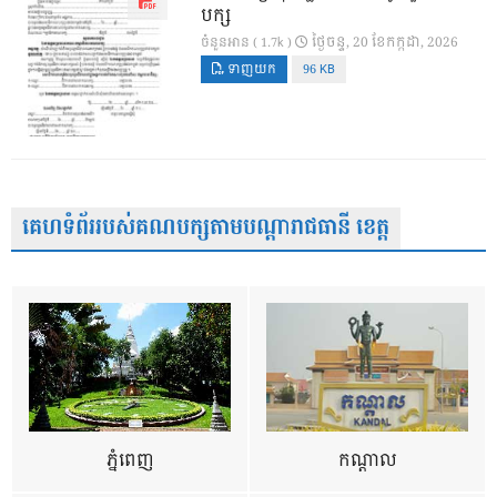
បក្ស
ថ្ងៃ​ចន្ទ, 20 ខែ​កក្កដា, 2026
ចំនួនអាន ( 1.7k )
ទាញយក
96 KB
គេហទំព័ររបស់គណបក្សតាមបណ្តារាជធានី ខេត្ត
ភ្នំពេញ
កណ្តាល