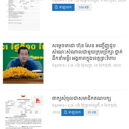
ថ្ងៃ​ព្រហស្បតិ៍, 9 ខែ​កក្កដា, 2026
ចំនួនអាន ( 12k )
ទាញយក
104 KB
សម្តេចតេជោ ហ៊ុន សែន អញ្ជើញជួប
សំណេះសំណាលជាមួយក្រុមប្រឹក្សា ថ្នាក់
ដឹកនាំមន្ទីរ អង្គភាពក្នុងខេត្តព្រះវិហារ
ថ្ងៃ​សុក្រ, 10 ខែ​កក្កដា, 2026
ចំនួនអាន ( 4.5k )
ពាក្យសុំចូលជាសមាជិកគណបក្ស
ថ្ងៃ​ព្រហស្បតិ៍, 9 ខែ​កក្កដា,
ចំនួនអាន ( 4.2k )
2026
ទាញយក
93 KB