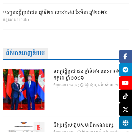
ទស្សនាវដ្ដីប្រជាជន ឆ្នាំទី២៥ លេខ២៩៨ ខែមីនា ឆ្នាំ២០២៦
ចំនួនអាន ( 10.3k )
ព័ត៌មានពេញនិយម
ទស្សវដ្តីប្រជាជន ឆ្នាំទី២៦ លេខ៣០២ ខែ
កក្កដា ឆ្នាំ២០២៦
ថ្ងៃ​អង្គារ, 4 ខែ​សីហា, 2026
ចំនួនអាន ( 14.5k )
ជីវប្រវត្តិសង្ខេបសមាជិកគណបក្ស