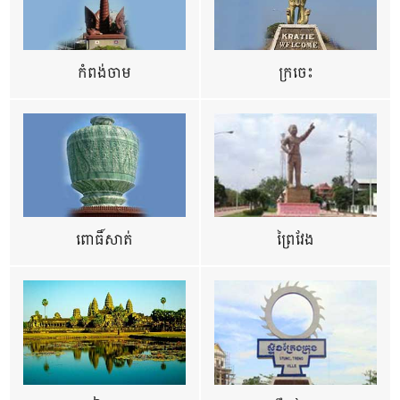
កំពង់ចាម
ក្រចេះ
ពោធិ៍សាត់
ព្រៃវែង