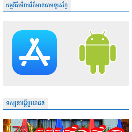
កម្មវិធីមើលព័ត៌មានតាមទូរស័ព្វ
ទស្សនាវដ្តីប្រជាជន