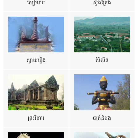
សៀមរាប
ស្ទឹងត្រែង
ស្វាយរៀង
ប៉ៃលិន
ព្រះវិហារ
បាត់ដំបង