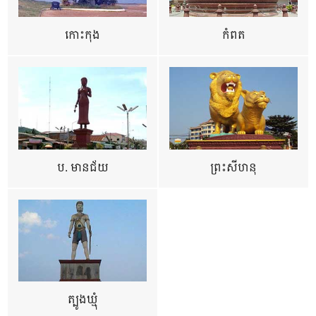
កោះកុង
កំពត
ប. មានជ័យ
ព្រះសីហនុ
ត្បូងឃ្មុំ