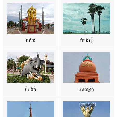
តាកែវ
កំពង់ស្ពឺ
កំពង់ធំ
កំពង់ឆ្នាំង