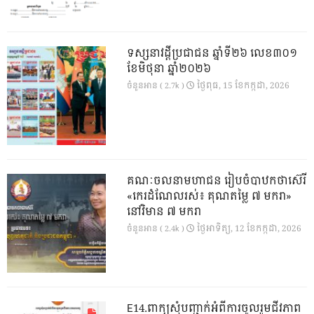
ទស្សនាវដ្ដីប្រជាជន ឆ្នាំទី២៦ លេខ៣០១
ខែមិថុនា ឆ្នាំ២០២៦
ថ្ងៃ​ពុធ, 15 ខែ​កក្កដា, 2026
ចំនួនអាន ( 2.7k )
គណៈចលនាមហាជន រៀបចំបាឋកថាស៊េរី
«កេរដំណែលរស់៖ គុណតម្លៃ ៧ មករា»
នៅវិមាន ៧ មករា
ថ្ងៃ​អាទិត្យ, 12 ខែ​កក្កដា, 2026
ចំនួនអាន ( 2.4k )
E14.ពាក្យសុំបញ្ជាក់អំពីការចូលរួមជីវភាព