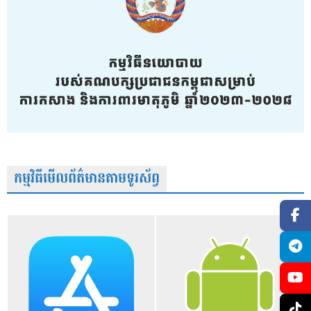
កម្មវិធីមើលព័ត៌មានតាមទូរស័ព្វ