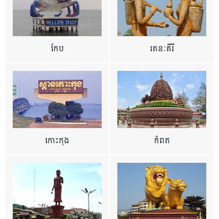
កែប
រតនៈគីរី
កោះកុង
កំពត