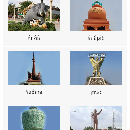
កំពង់ធំ
កំពង់ឆ្នាំង
កំពង់ចាម
ក្រចេះ