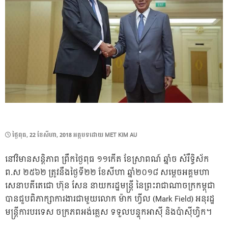
POSTED
ថ្ងៃ​ពុធ, 22 ខែ​សីហា, 2018
អត្ថបទដោយ
MET KIM AU
ON
នៅវិមានសន្តិភាព ព្រឹកថ្ងៃពុធ ១១កើត ខែស្រាពណ៍ ឆ្នាំច សំរឹទ្ធិស័ក
ព.ស ២៥៦២ ត្រូវនឹងថ្ងៃទី២២ ខែសីហា ឆ្នាំ២០១៨ សម្តេចអគ្គមហា
សេនាបតីតេជោ ហ៊ុន សែន នាយករដ្ឋមន្ត្រី នៃព្រះរាជាណាចក្រកម្ពុជា
បានជួបពិភាក្សាការងារជាមួយលោក ម៉ាក​ ហ្វីល (Mark Field) អនុរដ្ឋ
មន្ត្រីការបរទេស ចក្រភពអង់គ្លេស ទទួលបន្ទុកអាស៊ី និងប៉ាស៊ីហ្វិក។