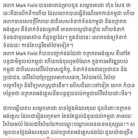
លោក Mark Field បានគោរពជម្រាបជូន សម្តេចតេជោ ហ៊ុន សែន ថា
នេះគឺជាល
ើកទី១ហើយ ដែលលោកបានធ្វើដំណើរមកកាន់កម្ពុជា ហើយ
លោកមានសេចក្តីរីករាយ ជាពិសេសទំនាក់ទំនងកម្ពុជា និងចក្រភព
អង់គ្លេស គឺទំនាក់ទំនងទ្វេភាគី មានភាពល្អយ៉ាងខ្លាំង ហើយទំនាក់
ទំនងជាមួយអាស៊ាន ក៏ដូចគ្នាដែរ។ ក្នុងន័យនេះ លោកចង់ឲ្យទំនាក់
ទំនងនេះ កាន់តែបន្តរឹងមាំថែមទៀត។
លោក Mark Field ក៏បានបញ្ជាក់ផងដែរថា ចក្រភពអង់គ្លេស គឺនៅតែ
បន្តជាមិត្តរបស់កម្ពុជា ហើយចង់ចូលរួមចំណែក ក្នុងការអភិវឌ្ឍរបស់
កម្ពុជា ជាពិសេសលើវិស័យសេដ្ឋកិច្ច, ទំនាក់ទំនងរវាងប្រជាជន និង
ប្រជាជន, លើវិស័យប្រែប្រួលអាកាសធាតុ, វិស័យអប់រំ, វិស័យ
បច្ចេកវិទ្យា និងវិទ្យាសាស្ត្រជាដើម។ លើសពីនោះទៅទៀត លោក ក៏បាន
បន្ថែមថា ចក្រភពអង់គ្លេសនឹងបន្តជួយដល់កម្ពុជាលើវិស័យដោះមីន។
ជាការឆ្លើយតប សម្តេចតេជោ បានថ្លែងអំណរគុណ ជូនចំពោះចក្រភព
អង់គ្លេស ដែលជារៀងរហូតមក តែងតែផ្តល់ជំនួយដល់កម្ពុជា តាមរយៈ
វិស័យអប់រំ ដែលជាវិស័យនៃការបណ្តុះបណ្តាលធនធានមនុស្សនេះ។ ស
ម្តេចបានថ្លែងអំណរគុណ ដល់ចក្រភពអង់គ្លេសផងដែរ ជួយយ៉ាងច្រើន