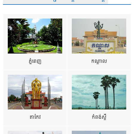
ភ្នំពេញ
កណ្តាល
តាកែវ
កំពង់ស្ពឺ