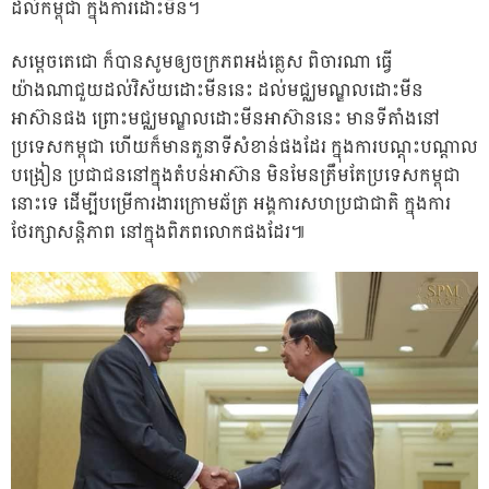
ដល់កម្ពុជា ក្នុងការដោះមីន។
សម្តេចតេជោ ក៏បានសូមឲ្យចក្រភពអង់គ្លេស ពិចារណា ធ្វើ
យ៉ាងណាជួយដល់វិស័យដោះមីននេះ ដល់មជ្ឈមណ្ឌលដោះមីន
អាស៊ានផង ព្រោះមជ្ឈមណ្ឌលដោះមីនអាស៊ាននេះ មានទីតាំងនៅ
ប្រទេសកម្ពុជា ហើយក៏មានតួនាទីសំខាន់ផងដែរ ក្នុងការបណ្តុះបណ្តាល
បង្រៀន ប្រជាជននៅក្នុងតំបន់អាស៊ាន មិនមែនត្រឹមតែប្រទេសកម្ពុជា
នោះទេ ដើម្បីបម្រើការងារក្រោមឆ័ត្រ អង្គការសហប្រជាជាតិ ក្នុងការ
ថែរក្សាសន្តិភាព នៅក្នុងពិភពលោកផងដែរ៕