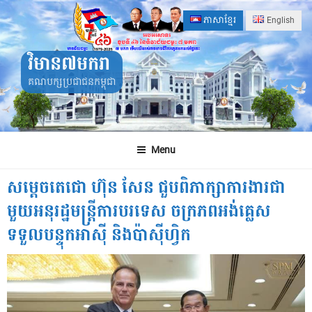
Skip
ភាសាខ្មែរ
English
to
content
វិមាន៧មករា
គណបក្សប្រជាជនកម្ពុជា
Menu
សម្តេចតេជោ ហ៊ុន សែន ជួបពិភាក្សាការងារជា
មួយអនុរដ្ឋមន្ត្រីការបរទេស ចក្រភពអង់គ្លេស
ទទួលបន្ទុកអាស៊ី និងប៉ាស៊ីហ្វិក