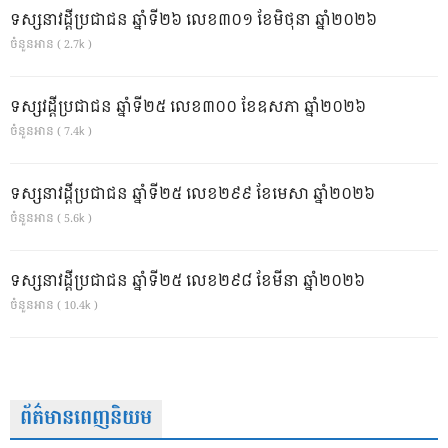
ទស្សនាវដ្ដីប្រជាជន ឆ្នាំទី២៦ លេខ៣០១ ខែមិថុនា ឆ្នាំ២០២៦
ចំនួនអាន ( 2.7k )
ទស្សវដ្តីប្រជាជន ឆ្នាំទី២៥ លេខ៣០០ ខែឧសភា ឆ្នាំ២០២៦
ចំនួនអាន ( 7.4k )
ទស្សនាវដ្ដីប្រជាជន ឆ្នាំទី២៥ លេខ២៩៩ ខែមេសា ឆ្នាំ២០២៦
ចំនួនអាន ( 5.6k )
ទស្សនាវដ្ដីប្រជាជន ឆ្នាំទី២៥ លេខ២៩៨ ខែមីនា ឆ្នាំ២០២៦
ចំនួនអាន ( 10.4k )
ព័ត៌មានពេញនិយម