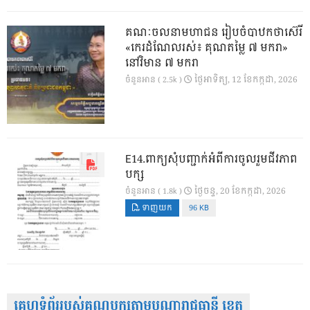
គណៈចលនាមហាជន រៀបចំបាឋកថាស៊េរី
«កេរដំណែលរស់៖ គុណតម្លៃ ៧ មករា»
នៅវិមាន ៧ មករា
ថ្ងៃ​អាទិត្យ, 12 ខែ​កក្កដា, 2026
ចំនួនអាន ( 2.5k )
E14.ពាក្យសុំបញ្ជាក់អំពីការចូលរួមជីវភាព
បក្ស
ថ្ងៃ​ចន្ទ, 20 ខែ​កក្កដា, 2026
ចំនួនអាន ( 1.8k )
ទាញយក
96 KB
គេហទំព័ររបស់គណបក្សតាមបណ្តារាជធានី ខេត្ត