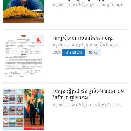
ថ្ងៃ​សុក្រ, 10 ខែ​កក្កដា, 2026
ចំនួនអាន ( 4.6k )
ពាក្យសុំចូលជាសមាជិកគណបក្ស
ថ្ងៃ​ព្រហស្បតិ៍, 9 ខែ​កក្កដា,
ចំនួនអាន ( 4.2k )
2026
ទាញយក
93 KB
ទស្សនាវដ្ដីប្រជាជន ឆ្នាំទី២៦ លេខ៣០១
ខែមិថុនា ឆ្នាំ២០២៦
ថ្ងៃ​ពុធ, 15 ខែ​កក្កដា, 2026
ចំនួនអាន ( 2.7k )