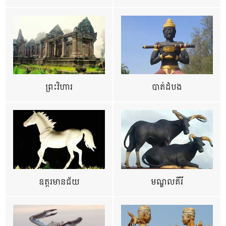
ព្រះវិហារ
បាត់ដំបង
ឧត្ដរមានជ័យ
មណ្ឌលគីរី