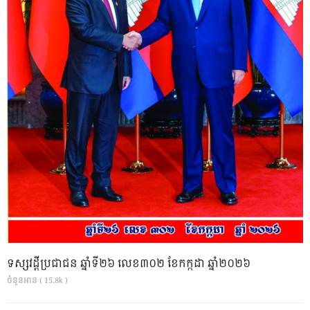
ទស្សវដ្តីប្រជាជន ឆ្នាំទី២៦ លេខ៣០២ ខែកក្កដា ឆ្នាំ២០២៦
ចំនួនអាន ( 15.8k )