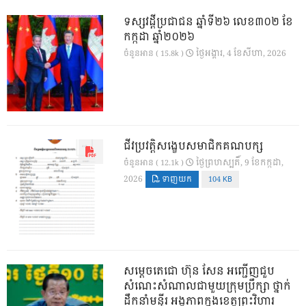
ទស្សវដ្តីប្រជាជន ឆ្នាំទី២៦ លេខ៣០២ ខែ
កក្កដា ឆ្នាំ២០២៦
ថ្ងៃ​អង្គារ, 4 ខែ​សីហា, 2026
ចំនួនអាន ( 15.8k )
ជីវប្រវត្តិសង្ខេបសមាជិកគណបក្ស
ថ្ងៃ​ព្រហស្បតិ៍, 9 ខែ​កក្កដា,
ចំនួនអាន ( 12.1k )
2026
ទាញយក
104 KB
សម្តេចតេជោ ហ៊ុន សែន អញ្ជើញជួប
សំណេះសំណាលជាមួយក្រុមប្រឹក្សា ថ្នាក់
ដឹកនាំមន្ទីរ អង្គភាពក្នុងខេត្តព្រះវិហារ