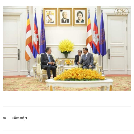
CATEGORIES
ពត៌មានថ្មីៗ