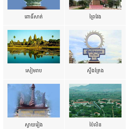
ពោធិ៍សាត់
ព្រៃវែង
សៀមរាប
ស្ទឹងត្រែង
ស្វាយរៀង
ប៉ៃលិន