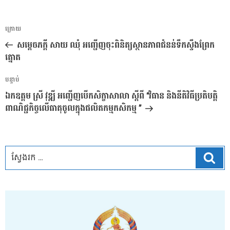
ការ​
អត្ថបទ
ក្រោយ
នាំទិស​
មុន
សម្តេចភក្តី សាយ ឈុំ អញ្ជើញចុះពិនិត្យស្ថានភាពជំនន់ទឹកស្ទឹងព្រែក
ប្រកាស
ត្នោត
អត្ថបទ
បន្ទាប់
បន្ទាប់
ឯកឧត្តម ស្រី វុឌ្ឍី អញ្ជើញបើកសិក្ខាសាលា ស្តីពី “វិធាន និងនីតិវិធីប្រតិបតិ្ត
ពាណិជ្ជកិច្ចលើធាតុចូលក្នុងផលិតកម្មកសិកម្ម ”
ស្វែ