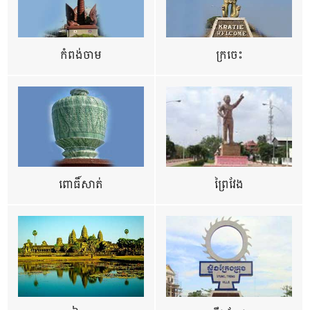
កំពង់ចាម
ក្រចេះ
ពោធិ៍សាត់
ព្រៃវែង