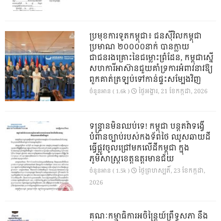
ប្រមុខការទូតកម្ពុជា៖ ជនស៊ីវិលកម្ពុជា
ប្រមាណ ២០០០០នាក់ បានក្លាយ
ជាជនរងគ្រោះនៃជម្លោះព្រំដែន, កម្ពុជាស្នើ
សហការីអាស៊ានជួយគាំទ្រការអំពាវនាវឱ្យ
ពួកគាត់ត្រឡប់ទៅកាន់ផ្ទះសម្បែងវិញ
ថ្ងៃ​អង្គារ, 21 ខែ​កក្កដា, 2026
ចំនួនអាន ( 1.6k )
ទន្ទ្រានមិនឈប់ទេ! កម្ពុជា បន្តតវ៉ាទង្វើ
បំពានច្បាប់របស់កងទ័ពថៃ ឈូសឆាយដី
ធ្វើផ្លូវចូលជ្រៅមកលើដីកម្ពុជា ក្នុង
ភូមិសាស្ត្រខេត្តឧត្តរមានជ័យ
ថ្ងៃ​ព្រហស្បតិ៍, 23 ខែ​កក្កដា,
ចំនួនអាន ( 1.5k )
2026
គណៈកម្មាធិការអចិន្ត្រៃយ៍ព្រឹទ្ធសភា នឹង