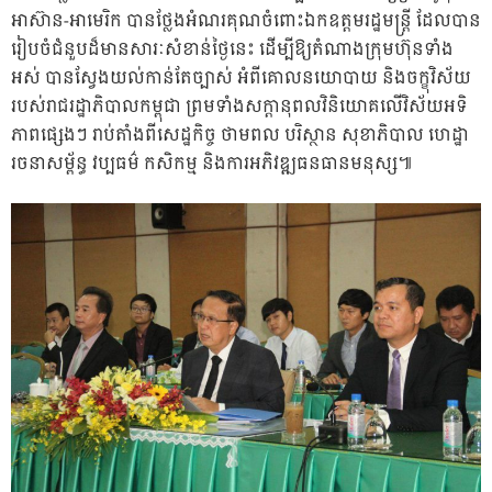
អាស៊ាន-អាមេរិក បានថ្លែងអំណរគុណចំពោះឯកឧត្តមរដ្ឋមន្ត្រី ដែលបាន
រៀបចំជំនួបដ៏មានសារៈសំខាន់ថ្ងៃនេះ ដើម្បីឱ្យតំណាងក្រុមហ៊ុនទាំង
អស់ បានស្វែងយល់កាន់តែច្បាស់ អំពីគោលនយោបាយ និងចក្ខុវិស័យ
របស់រាជរដ្ឋាភិបាលកម្ពុជា ព្រមទាំងសក្តានុពលវិនិយោគលើវិស័យអទិ
ភាពផ្សេងៗ រាប់តាំងពីសេដ្ឋកិច្ច ថាមពល បរិស្ថាន សុខាភិបាល ហេដ្ឋា
រចនាសម្ព័ន្ធ វប្បធម៌ កសិកម្ម និងការអភិវឌ្ឍធនធានមនុស្ស៕