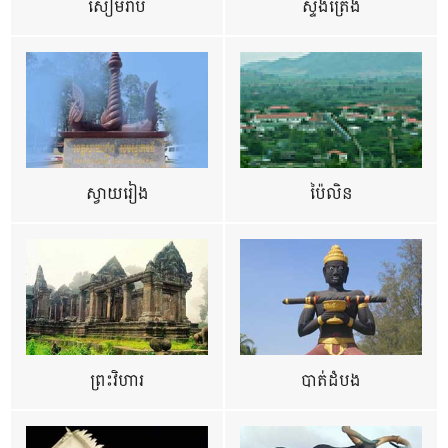
សៀមរាប
ស្ទឹងត្រែង
ស្វាយរៀង
ប៉ៃលិន
ព្រះវិហារ
បាត់ដំបង