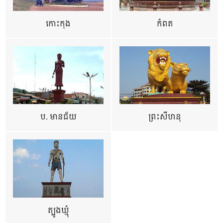
កោះកុង
កំពត
ប. មានជ័យ
ព្រះសីហនុ
ត្បូងឃ្មុំ