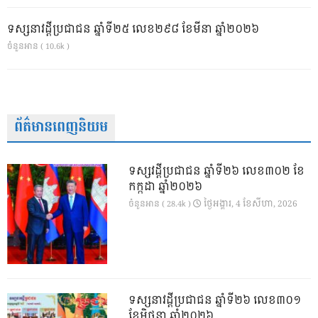
ទស្សនាវដ្ដីប្រជាជន ឆ្នាំទី២៥ លេខ២៩៨ ខែមីនា ឆ្នាំ២០២៦
ចំនួនអាន ( 10.6k )
ព័ត៌មានពេញនិយម
ទស្សវដ្តីប្រជាជន ឆ្នាំទី២៦ លេខ៣០២ ខែ
កក្កដា ឆ្នាំ២០២៦
ថ្ងៃ​អង្គារ, 4 ខែ​សីហា, 2026
ចំនួនអាន ( 28.4k )
ទស្សនាវដ្ដីប្រជាជន ឆ្នាំទី២៦ លេខ៣០១
ខែមិថុនា ឆ្នាំ២០២៦