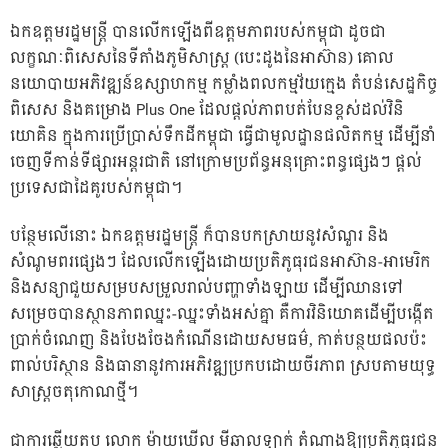
ឯកឧត្តមរដ្ឋមន្ត្រី បានលើកឡើងពីឧត្តមភាពរបស់កម្ពុជា ដូចជា
លក្ខណៈពិសេសនៃទីតាំងភូមិសាស្ត្រ​ (បេះដូងនៃអាស៊ាន)​ គោល
នយោបាយអភិវឌ្ឍន៍ឧស្សាហកម្ម កម្លាំងពលកម្មវ័យក្មេង តំបន់សេដ្ឋកិច្ច
ពិសេស និងគម្រោង Plus One ដែលផ្តល់ភាពបត់បែនខ្ពស់ដល់វិនិ
យោគិន ក្នុងការប្រើប្រាស់ទឹកដីកម្ពុជា ធ្វើជាមូលដ្ឋានផលិតកម្ម ដើម្បី​នាំ
ចេញទីកាន់ទីផ្សារអន្តរជាតិ នៅក្រោមប្រព័ន្ធអនុគ្រោះពន្ធផ្សេងៗ ផ្តល់
ប្រទេសជាដៃគូរបស់កម្ពុជា។
បន្ថែមលើនោះ ឯកឧត្តមរដ្ឋមន្ត្រី ក៏បានបកស្រាយនូវសំណួរ និង
សំណូមពរផ្សេងៗ ដែលលើកឡើងដោយប្រតិភូធុរជនអាស៊ាន-អាមេរិក
និងសន្យាជួយសម្របសម្រួលរាល់បញ្ហាទាំងឡាយ ដើម្បីឈានទៅ
សម្រេចបានស្ថានភាពឈ្នះ-ឈ្នះទាំងអស់គ្នា គឺការវិនិយោគដើម្បីបង្កើត
ប្រាក់ចំណេញ និងបែងចែងកំណើនដោយសមធម៌, កាត់បន្ថយផលប៉ះ
ពាល់បរិស្ថាន និងធានានូវការអភិវឌ្ឍប្រកបដោយចីរភាព ស្របតាមយុទ្ធ
សាស្ត្រចតុកោណថ្មី។
ជាការឆ្លើយតប លោក ម៉ាយឃើល មីឆាលឡាក់ តំណាងឱ្យប្រតិភូធុរជន