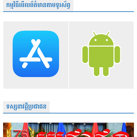
កម្មវិធីមើលព័ត៌មានតាមទូរស័ព្វ
ទស្សនាវដ្តីប្រជាជន