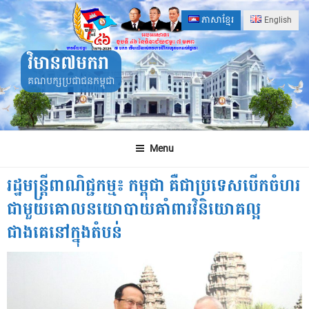
Skip
ភាសាខ្មែរ
English
to
content
វិមាន៧មករា
គណបក្សប្រជាជនកម្ពុជា
Menu
រដ្ឋមន្ត្រីពាណិជ្ជកម្ម៖ កម្ពុជា គឺជាប្រទេសបើកចំហរ
ជាមួយគោលនយោបាយគាំពារវិនិយោគល្អ
ជាងគេ​នៅក្នុងតំបន់