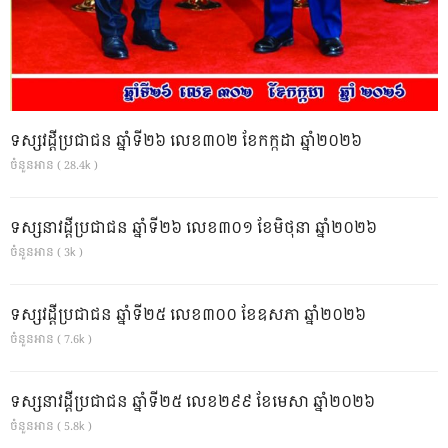
ទស្សវដ្តីប្រជាជន ឆ្នាំទី២៦ លេខ៣០២ ខែកក្កដា ឆ្នាំ២០២៦
ចំនួនអាន ( 28.4k )
ទស្សនាវដ្ដីប្រជាជន ឆ្នាំទី២៦ លេខ៣០១ ខែមិថុនា ឆ្នាំ២០២៦
ចំនួនអាន ( 3k )
ទស្សវដ្តីប្រជាជន ឆ្នាំទី២៥ លេខ៣០០ ខែឧសភា ឆ្នាំ២០២៦
ចំនួនអាន ( 7.6k )
ទស្សនាវដ្ដីប្រជាជន ឆ្នាំទី២៥ លេខ២៩៩ ខែមេសា ឆ្នាំ២០២៦
ចំនួនអាន ( 5.8k )