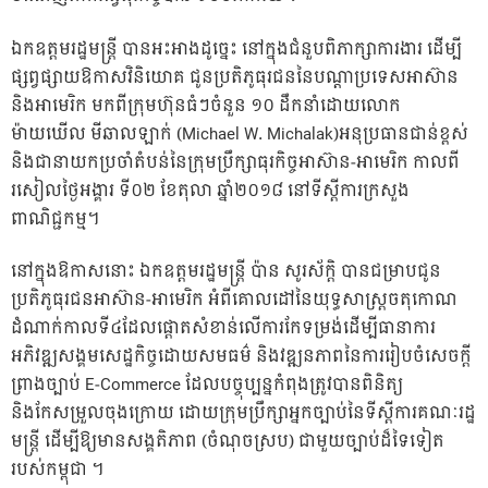
ឯកឧត្តមរដ្ឋមន្ត្រី បានអះអាងដូច្នេះ នៅក្នុងជំនួបពិភាក្
សាការងារ ដើម្បី​
ផ្សព្វផ្សាយឱកាសវិនិយោគ ជូនប្រតិភូធុរជននៃបណ្តាប្រទេសអាស៊ាន
និងអាមេរិក មកពីក្រុមហ៊ុនធំៗចំនួន ១០ ដឹកនាំដោយលោក
ម៉ាយឃើល មីឆាលឡាក់ (Michael W. Michalak)អនុប្រធានជាន់ខ្ពស់
និងជានាយកប្រចាំតំបន់នៃក្រុមប្រឹក្សាធុរកិច្ចអាស៊ាន-អាមេរិក កាលពី
រសៀលថ្ងៃអង្គារ ទី០២ ខែតុលា ឆ្នាំ២០១៨ នៅទីស្តីការក្រសួង
ពាណិជ្ជកម្ម។
នៅក្នុងឱកាសនោះ ឯកឧត្តមរដ្ឋមន្ត្រី ប៉ាន សូរស័ក្តិ បានជម្រាបជូន
ប្រតិភូធុរជនអាស៊ាន-អាមេរិក អំពីគោលដៅនៃយុទ្ធសាស្ត្រចតុកោណ
ដំណាក់កាលទី៤ដែលផ្តោតសំខាន់លើការកែទម្រង់ដើម្បីធានាការ
អភិវឌ្ឍសង្គមសេដ្ឋកិច្ចដោយសមធម៌ និងវឌ្ឍនភាពនៃការរៀបចំសេចក្តី
ព្រាងច្បាប់ E-Commerce ដែលបច្ចុប្បន្នកំពុងត្រូវបានពិនិត្យ
និងកែសម្រួលចុងក្រោយ ដោយក្រុមប្រឹក្សាអ្នកច្បាប់នៃទីស្តីការគណៈរដ្ឋ
មន្ត្រី ដើម្បីឱ្យមានសង្គតិភាព (ចំណុចស្រប) ជាមួយច្បាប់ដ៏ទៃទៀត
របស់កម្ពុជា ។