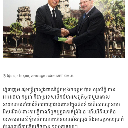
POSTED
ថ្ងៃ​ពុធ, 3 ខែ​តុលា, 2018
អត្ថបទដោយ
MET KIM AU
ON
(ភ្នំពេញ)៖ រដ្ឋមន្ត្រីក្រសួងពាណិជ្ជកម្ម ឯកឧត្តម ប៉ាន សូរស័ក្តិ បាន
អះអាងថា កម្ពុជា គឺជាប្រទេសបើកចំហរសេដ្ឋកិច្ចជាមួយគោល
នយោបាយគាំពារវិនិយោគល្អជាងគេនៅក្នុងតំបន់ ជាពិសេសគ្មានការ
រើសអើងចំពោះការធ្វើពាណិជ្ជកម្មឆ្លងកាត់ព្រំដែន ហើយវិនិយោគិន
បរទេសមានសិទ្ធិកាន់កាប់ភាគហ៊ុនបានទាំងស្រុង និងអាចប្រមូលប្រាក់
ចំណេញពីការធ្វើធុរកិច្ចបាន ១០០ភាគរយ។