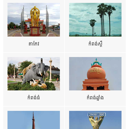
តាកែវ
កំពង់ស្ពឺ
កំពង់ធំ
កំពង់ឆ្នាំង