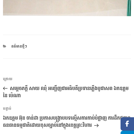
CATEGORIES
ពត៌មានថ្មីៗ
ការ​
អត្ថបទ
ក្រោយ
នាំទិស​
មុន
សម្ដេចភក្ដី សាយ ឈុំ អញ្ជើញជាអធិបតីប្រទានភ្លើងបូជាសព ឯកឧត្តម
ប្រកាស
នៃ ប៉េណា
អត្ថបទ
បន្ទាប់
បន្ទាប់
ឯកឧត្តម អ៊ុន ចាន់ដា ប្រកាសបង្រ្កាបបទល្មើសការកាប់បំផ្លាញ ការដឹកជញ្ជូន
ធនធានធម្មជាតិដោយខុសច្បាប់នៅក្នុងខេត្តព្រះវិហារ