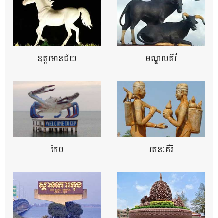
ឧត្ដរមានជ័យ
មណ្ឌលគីរី
កែប
រតនៈគីរី