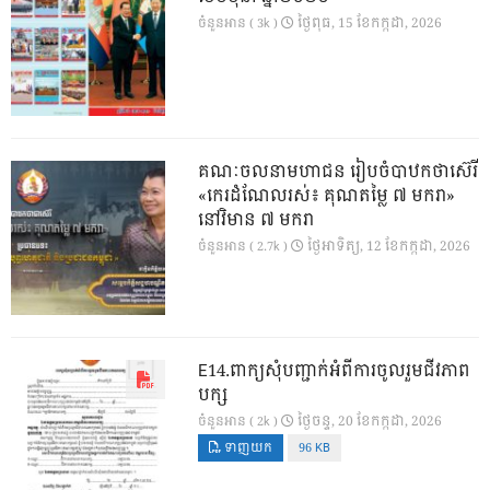
ថ្ងៃ​ពុធ, 15 ខែ​កក្កដា, 2026
ចំនួនអាន ( 3k )
គណៈចលនាមហាជន រៀបចំបាឋកថាស៊េរី
«កេរដំណែលរស់៖ គុណតម្លៃ ៧ មករា»
នៅវិមាន ៧ មករា
ថ្ងៃ​អាទិត្យ, 12 ខែ​កក្កដា, 2026
ចំនួនអាន ( 2.7k )
E14.ពាក្យសុំបញ្ជាក់អំពីការចូលរួមជីវភាព
បក្ស
ថ្ងៃ​ចន្ទ, 20 ខែ​កក្កដា, 2026
ចំនួនអាន ( 2k )
ទាញយក
96 KB