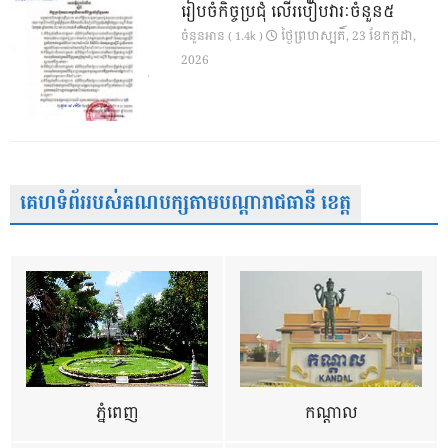
រៀបចំកិច្ចប្រជុំ លើរបៀបវារៈចំនួន៥
ថ្ងៃ​ព្រហស្បតិ៍, 23 ខែ​កក្កដា,
ចំនួនអាន ( 1.4k )
2026
គេហទំព័ររបស់គណបក្សតាមបណ្តារាជធានី ខេត្ត
ភ្នំពេញ
កណ្តាល